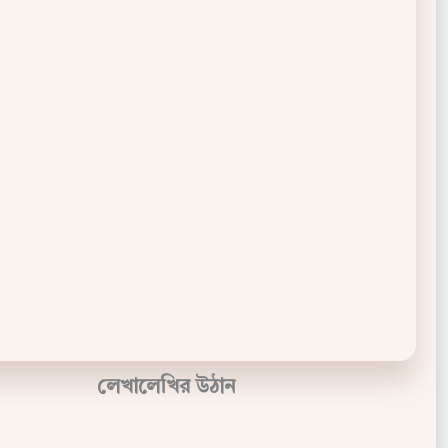
লেখালেখির উঠান