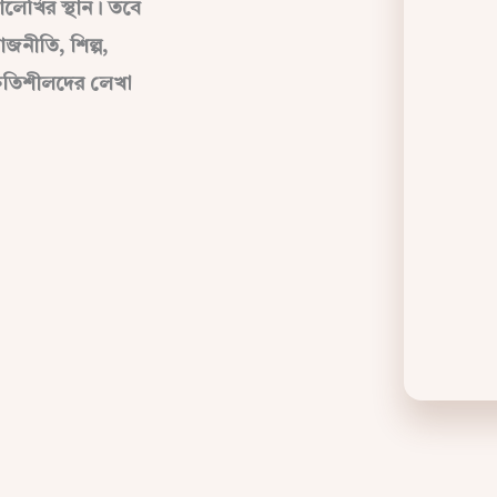
খালেখির স্থান। তবে
াজনীতি, শিল্প,
শ্রুতিশীলদের লেখা