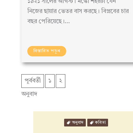
১৯২১ সালের আগস্ট। মস্কো শহরটা যেন
নিজের ছায়ার ভেতর বাস করছে। বিপ্লবের চার
বছর পেরিয়েছে।…
বিস্তারিত পড়ুন
পূর্ববর্তী
১
২
অনুবাদ
অনুবাদ
কবিতা