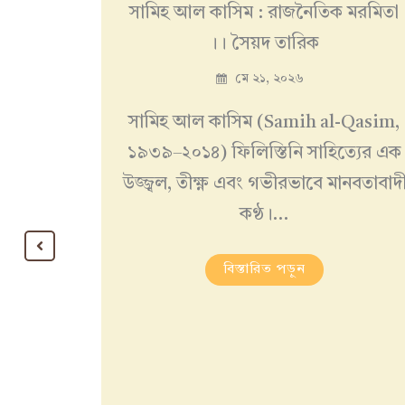
সামিহ আল কাসিম : রাজনৈতিক মরমিতা
।। সৈয়দ তারিক
মে ২১, ২০২৬
সামিহ আল কাসিম (Samih al-Qasim,
১৯৩৯–২০১৪) ফিলিস্তিনি সাহিত্যের এক
উজ্জ্বল, তীক্ষ্ণ এবং গভীরভাবে মানবতাবাদ
কণ্ঠ।…
ুবাদ :
বিস্তারিত পড়ুন
 তুম ভি
কীভাবে…