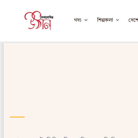
Skip
Home
to
গদ্য
শিল্পকলা
দেশে 
content