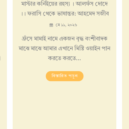
মাস্টার কর্নিইয়ের রহস্য । আলফঁস দোদে
।। ফরাসি থেকে ভাষান্তর: আহমেদ সজীব
মে ১১, ২০২৬
ফ্রঁসে মামাই নামে একজন বৃদ্ধ বংশীবাদক
মাঝে মাঝে আমার এখানে মিষ্টি ওয়াইন পান
ী
করতে করতে…
বিস্তারিত পড়ুন