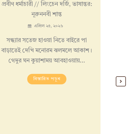
প্রবীণ ধর্মাচারী // লিংচেন দর্জি, ভাষান্তর:
কী নিয়ে 
নূরুননবী শান্ত
ফ
এপ্রিল ২৫, ২০২৬
সন্ধ্যার সতেজ হাওয়া নিতে বাইরে পা
( ১৯৭
বাড়াতেই দেখি মনোরম ঝলমলে আকাশ।
বিক্ষোভ
গেদুর ঘন কুয়াশাময় আবহাওয়ায়…
ফরা
বিস্তারিত পড়ুন