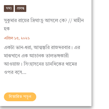
গদ্য
প্রবন্ধ
সুকুমার রায়ের দ্রিঘাংচু আসলে কে? // মাহীন
হক
এপ্রিল ১৫, ২০২৬
একটা ভান-ধরা, আত্মম্ভরি রাজদরবার। এর
মাঝখানে এক আচানক তালভঙ্গকারী
আওয়াজ। সিংহাসনের ডানদিকের থামের
ওপর বসে…
বিস্তারিত পড়ুন