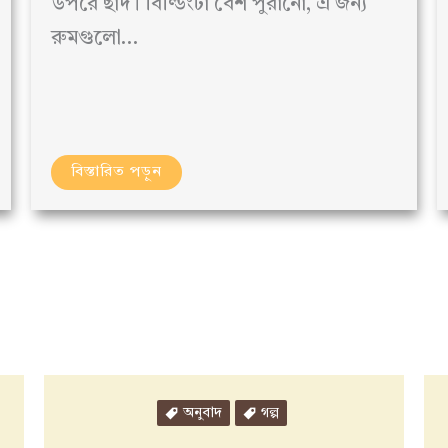
উপরে ছাদ। বিল্ডিংটা বেশ পুরানো, এ জন্য
রুমগুলো…
বিস্তারিত পড়ুন
অনুবাদ
গল্প