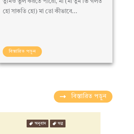
তুমিও ভুল করতে পারো, মা (মা তুম ভি গলত
হো সাকতি হো) মা তো কীভাবে…
বিস্তারিত পড়ুন
বিস্তারিত পড়ুন
অনুবাদ
গল্প