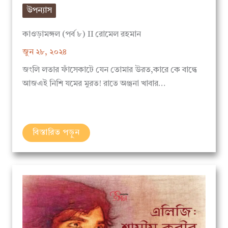
কাওড়ামঙ্গল (পর্ব ৮) II রোমেল রহমান
জুন ২৮, ২০২৪
জংলি লতার ফাঁসেকাটে যেন তোমার উরত,কারে কে বান্ধে
আজএই নিশি যমের মুরত! রাতে অঞ্জনা খাবার…
বিস্তারিত পড়ুন