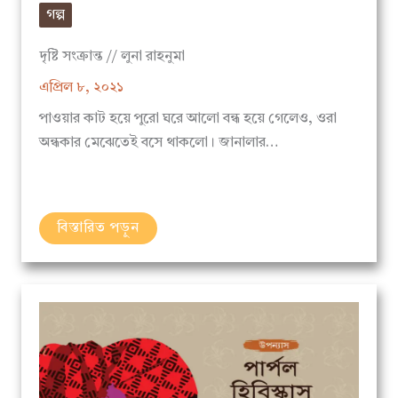
দৃষ্টি সংক্রান্ত // লুনা রাহনুমা
এপ্রিল ৮, ২০২১
পাওয়ার কাট হয়ে পুরো ঘরে আলো বন্ধ হয়ে গেলেও, ওরা
অন্ধকার মেঝেতেই বসে থাকলো। জানালার…
বিস্তারিত পড়ুন