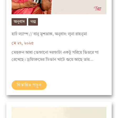
অনুবাদ
গল্প
হার্ট ল্যাম্প // বানু মুশতাক, অনুবাদ: লুনা রাহনুমা
মে ২৭, ২০২৫
মেহরুন আধা ভেজানো দরজাটা একটু সরিয়ে ভিতরে পা
রেখেছে। ড্রয়িংরুমের ডিভান খাটে শুয়ে আছে তার…
বিস্তারিত পড়ুন