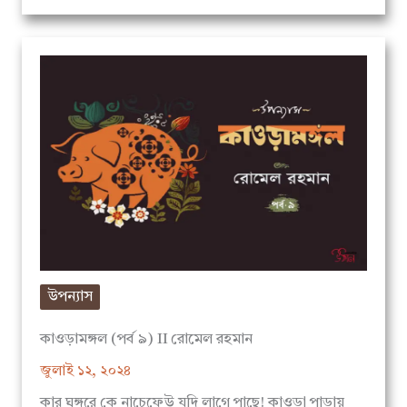
উপন্যাস
কাওড়ামঙ্গল (পর্ব ৯) II রোমেল রহমান
জুলাই ১২, ২০২৪
কার ঘুঙ্গুরে কে নাচেফেউ যদি লাগে পাছে! কাওড়া পাড়ায়
নারায়ণী আর নীলের ঝগড়া লাগে। অন্যরা…