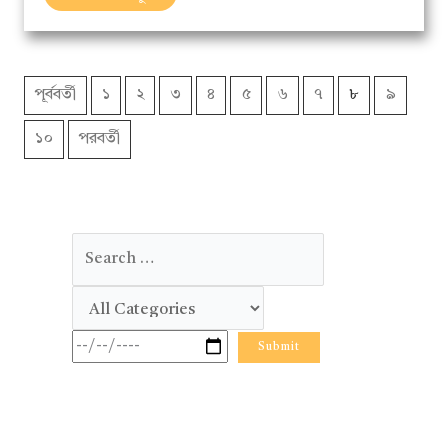
পূর্ববর্তী
১
২
৩
৪
৫
৬
৭
৮
৯
১০
পরবর্তী
লেখালেখির উঠান পরিবার