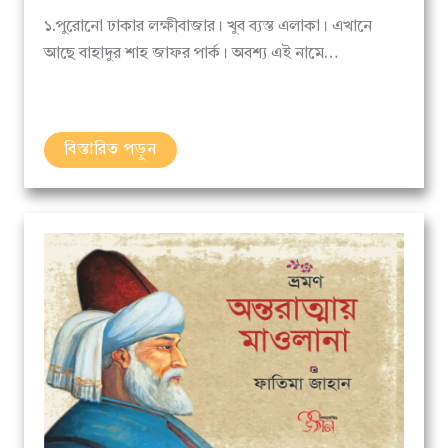
১.পুরোনো ঢাকার লক্ষীবাজার। খুব ব্যস্ত এলাকা। এখানে
আছে বাহাদুর শাহ জাফর পার্ক। অবশ্য এই নামে…
বিস্তারিত পড়ুন