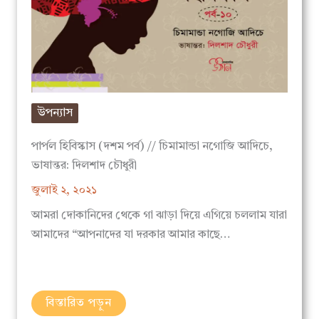
উপন্যাস
পার্পল হিবিস্কাস (দশম পর্ব) // চিমামান্ডা নগোজি আদিচে,
ভাষান্তর: দিলশাদ চৌধুরী
জুলাই ২, ২০২১
আমরা দোকানিদের থেকে গা ঝাড়া দিয়ে এগিয়ে চললাম যারা
আমাদের “আপনাদের যা দরকার আমার কাছে…
বিস্তারিত পড়ুন