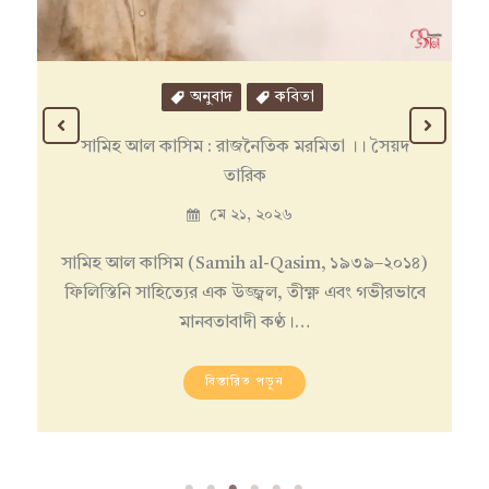
অনুবাদ
গল্প
মাস্টার কর্নিইয়ের রহস্য । আলফঁস দোদে ।। ফরাসি
থেকে ভাষান্তর: আহমেদ সজীব
মে ১১, ২০২৬
ফ্রঁসে মামাই নামে একজন বৃদ্ধ বংশীবাদক মাঝে মাঝে
আমার এখানে মিষ্টি ওয়াইন পান করতে করতে…
বিস্তারিত পড়ুন