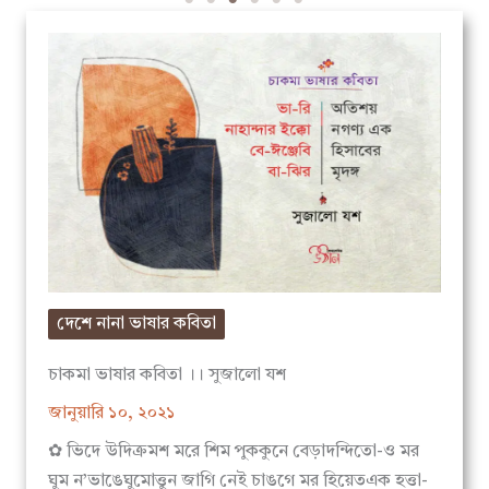
দেশে নানা ভাষার কবিতা
চাকমা ভাষার কবিতা ।। সুজালো যশ
জানুয়ারি ১০, ২০২১
✿ ভিদে উদিক্রমশ মরে শিম পুককুনে বেড়াদন্দিতো-ও মর
ঘুম ন’ভাঙেঘুমোত্তুন জাগি নেই চাঙগে মর হিয়েতএক হত্তা-
ও…