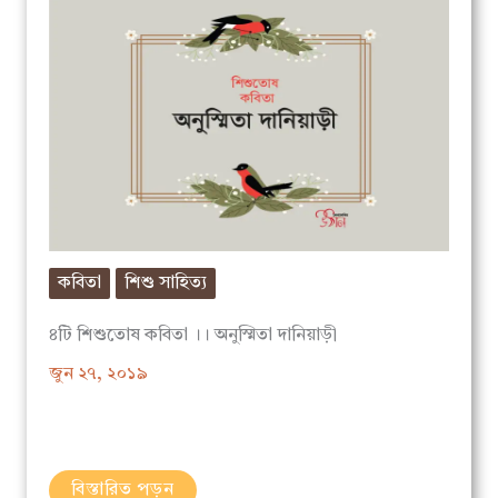
কবিতা
শিশু সাহিত্য
৪টি শিশুতোষ কবিতা ।। অনুস্মিতা দানিয়াড়ী
জুন ২৭, ২০১৯
বিস্তারিত পড়ুন