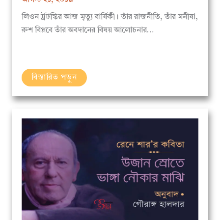
লিওন ট্রটস্কির আজ মৃত্যু বার্ষিকী। তাঁর রাজনীতি, তাঁর মনীষা,
রুশ বিপ্লবে তাঁর অবদানের বিষয় আলোচনার…
বিস্তারিত পড়ুন