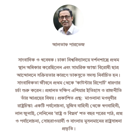
আলতাফ পারভেজ
সাংবাদিক ও গবেষক। ঢাকা বিশ্ববিদ্যালয়ে দর্শনশাস্ত্রে প্রথম
স্থান অধিকার করেছিলেন এবং সামরিক জান্তা বিরোধী ছাত্র
আন্দোলনে সক্রিয়তার কারণে ডাকসুতে সদস্য নির্বাচিত হন।
সাংবাদিকতা জীবনে প্রথম থেকে ‘কাউন্টার রিপোর্ট’ ধারণার
চর্চা শুরু করেন। প্রধানত দক্ষিণ এশিয়ার ইতিহাস ও রাজনীতি
তাঁর আগ্রহের বিষয়। প্রকাশিত গ্রন্থ: মাওলানা মওদূদীর
রাষ্ট্রচিন্তা: একটি পর্যলোচনা, মুজিব বাহিনী থেকে গণবাহিনী,
লাল জুলাই, লেনিনের ‘রাষ্ট্র ও বিপ্লব’ শত বছর পরের পাঠ, প্রশ্ন
ও পর্যালোচনা, সোহরাওয়ার্দী ও বাংলায় মুসলমানের রাষ্ট্রসাধনা
প্রভৃতি।​