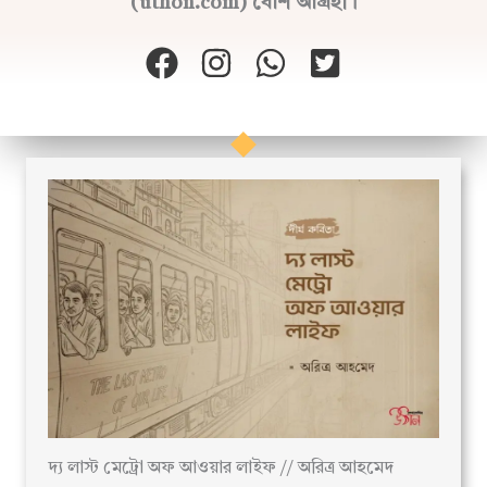
(uthon.com) বেশি আগ্রহী।
দ্য লাস্ট মেট্রো অফ আওয়ার লাইফ // অরিত্র আহমেদ