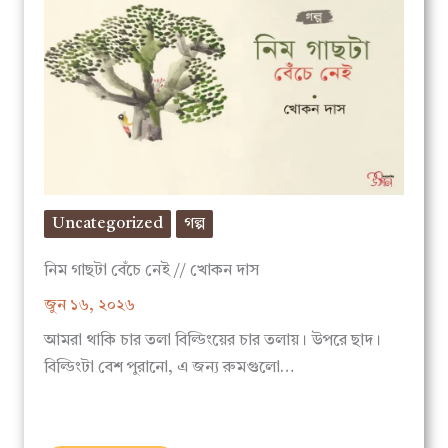
Uncategorized
গল্প
নিম গাছটা বেঁচে নেই // খোকন দাস
জুন ১৬, ২০২৬
আমরা থাকি চার তলা বিল্ডিংয়ের চার তলায়। উপরে ছাদ।
বিল্ডিংটা বেশ পুরানো, এ জন্য রুমগুলো…
বিস্তারিত পড়ুন