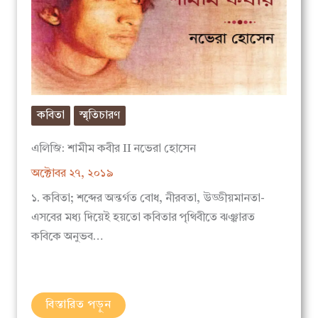
কবিতা
স্মৃতিচারণ
এলিজি: শামীম কবীর II নভেরা হোসেন
অক্টোবর ২৭, ২০১৯
১. কবিতা; শব্দের অন্তর্গত বোধ, নীরবতা, উড্ডীয়মানতা-
এসবের মধ্য দিয়েই হয়তো কবিতার পৃথিবীতে ঝঞ্ঝারত
কবিকে অনুভব…
বিস্তারিত পড়ুন