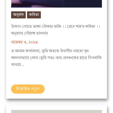
অনুবাদ
কবিতা
উজান স্রোতে ভাঙ্গা নৌকার মাঝি ।। রেনে শার’র কবিতা ।।
অনুবাদঃ গৌরাঙ্গ হালদার
নভেম্বর ৩, ২০১৯
ও আমার কথামালা, তুমি অত্যন্ত উদাসীন নয়তো খুব
আলগাভাবে বোনা।তুমি সভ্য-ভব্য প্রবঞ্চকের হাতে ডিগবাজি
খাওয়া…
বিস্তারিত পড়ুন