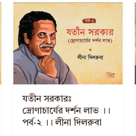
যতীন সরকারঃ
দ্রোণাচার্যের দর্শন লাভ ।।
পর্ব-২ ।। লীনা দিলরুবা