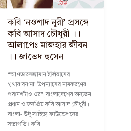
কবি ‘নওশাদ নূরী’ প্রসঙ্গে
কবি আসাদ চৌধুরী ।।
আলাপেঃ মাজহার জীবন
।। জাভেদ হুসেন
“আখতারুজ্জামান ইলিয়াসের
‘খোয়াবনামা’ উপন্যাসের নামকরণের
পরামর্শটাও ওর”[বাংলাদেশের অন্যতম
প্রধান ও জনপ্রিয় কবি আসাদ চৌধুরী।
বাংলা- উর্দু সাহিত্য ফাউন্ডেশনের
সভাপতি। কবি