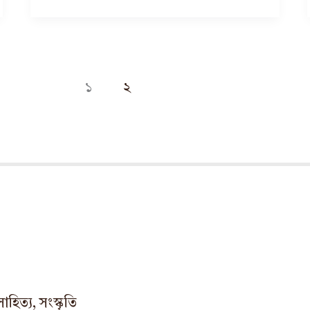
১
২
িত্য, সংস্কৃতি