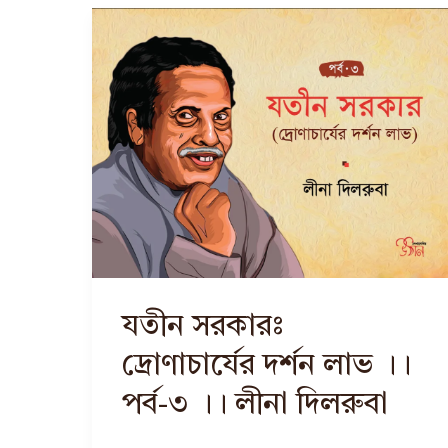
যতীন সরকারঃ
দ্রোণাচার্যের দর্শন লাভ ।।
পর্ব-৩ ।। লীনা দিলরুবা