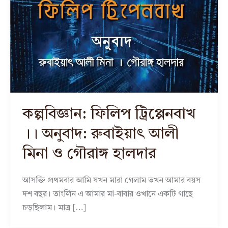
কল্পবিজ্ঞান: ফিলিপ ট্রিপ্পেনবাখ
।। অনুবাদ: রুবাইয়াৎ আলী
মিনা ও গৌরাঙ্গ হালদার
আসক্তি প্রথমবার আমি ষখন মারা গেলাম তখন আমার বয়স
দশ বছর। তাংলিন এ আমার মা-বাবার ওখানে একটি গাছে
চড়ছিলাম। মাত্র […]