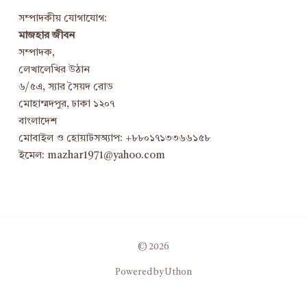
সম্পাদকীয় যোগাযোগ:
মাজহার জীবন
সম্পাদক,
লেখালেখির উঠান
৬/৫এ, স্যার সৈয়দ রোড
মোহাম্মদপুর, ঢাকা ১২০৭
বাংলাদেশ
মোবাইল ও হোয়াটসঅ্যাপ: +৮৮০১৭১৩৩৬৬১৫৮
ইমেল: mazhar1971@yahoo.com
© 2026
Powered by Uthon