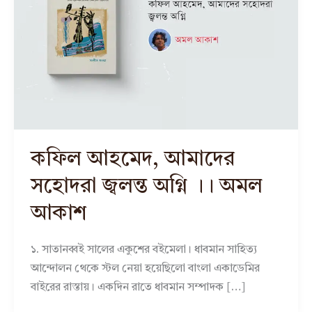
কফিল আহমেদ, আমাদের
সহোদরা জ্বলন্ত অগ্নি ।। অমল
আকাশ
১. সাতানব্বই সালের একুশের বইমেলা। ধাবমান সাহিত্য
আন্দোলন থেকে স্টল নেয়া হয়েছিলো বাংলা একাডেমির
বাইরের রাস্তায়। একদিন রাতে ধাবমান সম্পাদক […]