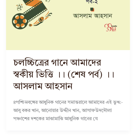
চলচ্চিত্রের গানে আমাদের
স্বকীয় ভিত্তি ।। (শেষ পর্ব) ।।
আসলাম আহসান
৪পশ্চিমবঙ্গের আধুনিক গানের সমান্তরালে আমাদের এই ভুখ-ে
আবু বকর খান, আনোয়ার উদ্দীন খান, আসাফউদদৌলা
পঞ্চাশের দশকের মাঝামাঝি আধুনিক গানের যে