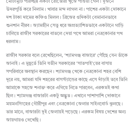
মোটামুটি পরিচ্ছন্ন একটা রোস্তোরাঁ খুঁজে পাওয়া গেল। দুজনে
উদরপূর্তি করে নিলাম। খাবার মন্দ লাগল না। পাশের একটা দোকানে
দশ টাকা দামের কফিও মিলল। ব্রিজের ওদিকটা বেমানানভাবে
শুনশান নীরব। জ্যামহীন সেতু ধরে অপ্রত্যাশিতভাবে একটানে গাড়ি
চালিয়ে রাজীব সরকারের বাতলে দেয়া পথে আমরা নেত্রকোনার পথ
ধরলাম।
রাজীব সরকার বলে রেখেছিলেন, ‘শ্যামগঞ্জ বাজারে’ পৌঁছে যেন তাঁকে
জানাই। এ মুহূর্তে তিনি যতীন সরকারের ‘সাতপাই’য়ের বাসায়
সপরিবারে অবস্থান করছেন। শ্যামগঞ্জ থেকে নেত্রকোনা শহর বেশি
দূরে নয়, আমরা যদি শহরের বাসস্ট্যান্ডের কাছে এসে দাঁড়াই তবে তিনি
আমাকে সহজে শনাক্ত করে এগিয়ে নিতে পারবেন, এরকমই কথা
ছিল। শ্যামগঞ্জ বাজারটা একটু অদ্ভুত। এখানে পাশাপাশি দোকানে
ময়মনসিংহের গৌরীপুর এবং নেত্রকোনা জেলার সাইনবোর্ড ঝুলছে।
তার মানে, বাজারটা দুই জেলায়ই পড়েছে। এরকম বিষয় দেশের অন্য
জায়গায়ও দেখেছি।