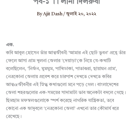
পর্ব-১ ।। লীনা দিলরুবা
By
Ajit Dash
/
জুলাই ২০, ২০২২
এক.
কবি আবুল হোসেন তাঁর আত্মজীবনী ‘আমার এই ছোট ভুবন’ গ্রন্থে তাঁর
ফেলে আসা গ্রাম খুলনা জেলার ‘দেয়াড়া’কে নিয়ে যে-কথাটি
বলেছিলেন, ‘নির্জন, ঘুমঘুম, পাখিডাকা, পাতাঝরা, ছায়াঘন গ্রাম’,
নেত্রকোনা জেলায় প্রবেশ করে চারপাশ দেখতে দেখতে কবির
আত্মœজীবনীর এই স্নিগ্ধ কথাগুলো মনে পড়ে গেল। বাংলাদেশের
জেলা শহরগুলোর এক-সময়ের সাদামাটা ভাব অনেকটা বদলে গেছে।
ছিমছাম মফস্বলগুলোকে স্পর্শ করেছে নাগরিক যান্ত্রিকতা, তবে
কোনো এক জাদুবলে ‘নেত্রকোনা জেলা’ এখনো তার কৌমার্য ধরে
রেখেছে।