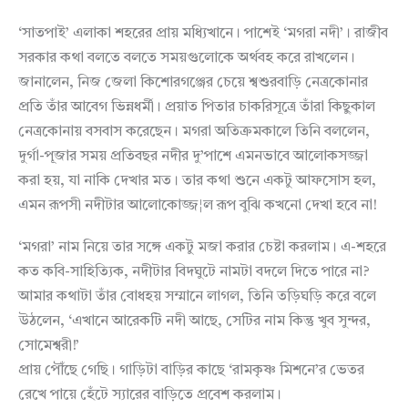
‘সাতপাই’ এলাকা শহরের প্রায় মধ্যিখানে। পাশেই ‘মগরা নদী’। রাজীব
সরকার কথা বলতে বলতে সময়গুলোকে অর্থবহ করে রাখলেন।
জানালেন, নিজ জেলা কিশোরগঞ্জের চেয়ে শ্বশুরবাড়ি নেত্রকোনার
প্রতি তাঁর আবেগ ভিন্নধর্মী। প্রয়াত পিতার চাকরিসূত্রে তাঁরা কিছুকাল
নেত্রকোনায় বসবাস করেছেন। মগরা অতিক্রমকালে তিনি বললেন,
দুর্গা-পূজার সময় প্রতিবছর নদীর দু’পাশে এমনভাবে আলোকসজ্জা
করা হয়, যা নাকি দেখার মত। তার কথা শুনে একটু আফসোস হল,
এমন রূপসী নদীটার আলোকোজ্জ¦ল রূপ বুঝি কখনো দেখা হবে না!
‘মগরা’ নাম নিয়ে তার সঙ্গে একটু মজা করার চেষ্টা করলাম। এ-শহরে
কত কবি-সাহিত্যিক, নদীটার বিদঘুটে নামটা বদলে দিতে পারে না?
আমার কথাটা তাঁর বোধহয় সম্মানে লাগল, তিনি তড়িঘড়ি করে বলে
উঠলেন, ‘এখানে আরেকটি নদী আছে, সেটির নাম কিন্তু খুব সুন্দর,
সোমেশ্বরী!’
প্রায় পৌঁছে গেছি। গাড়িটা বাড়ির কাছে ‘রামকৃষ্ণ মিশনে’র ভেতর
রেখে পায়ে হেঁটে স্যারের বাড়িতে প্রবেশ করলাম।