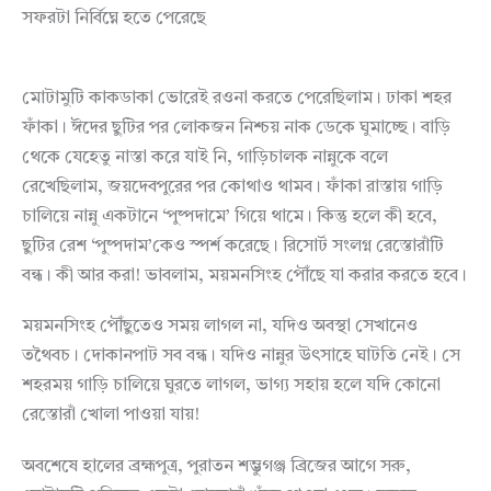
সফরটা নির্বিঘ্নে হতে পেরেছে
মোটামুটি কাকডাকা ভোরেই রওনা করতে পেরেছিলাম। ঢাকা শহর
ফাঁকা। ঈদের ছুটির পর লোকজন নিশ্চয় নাক ডেকে ঘুমাচ্ছে। বাড়ি
থেকে যেহেতু নাস্তা করে যাই নি, গাড়িচালক নান্নুকে বলে
রেখেছিলাম, জয়দেবপুরের পর কোথাও থামব। ফাঁকা রাস্তায় গাড়ি
চালিয়ে নান্নু একটানে ‘পুষ্পদামে’ গিয়ে থামে। কিন্তু হলে কী হবে,
ছুটির রেশ ‘পুষ্পদাম’কেও স্পর্শ করেছে। রিসোর্ট সংলগ্ন রেস্তোরাঁটি
বন্ধ। কী আর করা! ভাবলাম, ময়মনসিংহ পৌঁছে যা করার করতে হবে।
ময়মনসিংহ পৌঁছুতেও সময় লাগল না, যদিও অবস্থা সেখানেও
তথৈবচ। দোকানপাট সব বন্ধ। যদিও নান্নুর উৎসাহে ঘাটতি নেই। সে
শহরময় গাড়ি চালিয়ে ঘুরতে লাগল, ভাগ্য সহায় হলে যদি কোনো
রেস্তোরাঁ খোলা পাওয়া যায়!
অবশেষে হালের ব্রহ্মপুত্র, পুরাতন শম্ভুগঞ্জ ব্রিজের আগে সরু,