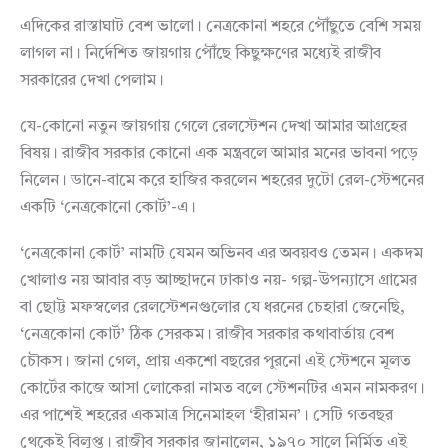
এদিকের রাস্তাঘাট বেশ ভালো। নেত্রকোনা শহরে পৌঁছুতে বেশি সময়
লাগল না। নির্দেশিত জায়গায় পৌঁছে কিছুক্ষণের মধ্যেই রাজীব
সরকারের দেখা পেলাম।
যে-কোনো নতুন জায়গায় গেলে রেলস্টেশন দেখা আমার আগ্রহের
বিষয়। রাজীব সরকার কোনো এক মন্ত্রবলে আমার মনের ভাবনা পড়ে
নিলেন। ডানে-বামে করে হাজির করলেন শহরের দুটো রেল-স্টেশনের
একটি ‘নেত্রকোনো কোর্ট’-এ।
‘নেত্রকোনা কোর্ট’ নামটি যেমন অভিনব এর অবয়বও তেমন। একদম
খোলাও নয় আবার বড় আচ্ছাদনে ঢাকাও নয়- গল্প-উপন্যাসে গ্রামের
বা ছোট্ট মফস্বলের রেলস্টেশনগুলোর যে ধরনের চেহারা জেনেছি,
‘নেত্রকোনা কোর্ট’ ঠিক সেরকম। রাজীব সরকার কথাবার্তায় বেশ
চৌকস। জানা গেল, প্রায় একশো বছরের পুরনো এই স্টেশনে মূলত
কোর্টের কাজে আসা লোকেরা নামত বলে স্টেশনটির এমন নামকরণ।
এর পাশেই শহরের একমাত্র সিনেমাহল ‘হীরামন’। সেটি গতবছর
থেকেই বিলুপ্ত। রাজীব সরকার জানালেন, ১৯৭০ সালে নির্মিত এই