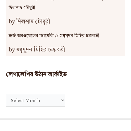
দিলশাদ চৌধুরী
by দিলশাদ চৌধুরী
জর্জ অরওয়েলের ‘ডায়েরি’ // মধুসূদন মিহির চক্রবর্তী
by মধুসূদন মিহির চক্রবর্তী
লেখালেখির উঠান আর্কাইভ
A
r
c
h