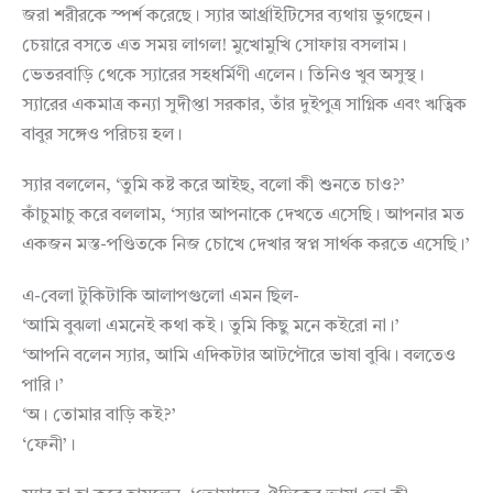
জরা শরীরকে স্পর্শ করেছে। স্যার আর্থ্রাইটিসের ব্যথায় ভুগছেন।
চেয়ারে বসতে এত সময় লাগল! মুখোমুখি সোফায় বসলাম।
ভেতরবাড়ি থেকে স্যারের সহধর্মিণী এলেন। তিনিও খুব অসুস্থ।
স্যারের একমাত্র কন্যা সুদীপ্তা সরকার, তাঁর দুইপুত্র সাগ্নিক এবং ঋত্বিক
বাবুর সঙ্গেও পরিচয় হল।
স্যার বললেন, ‘তুমি কষ্ট করে আইছ, বলো কী শুনতে চাও?’
কাঁচুমাচু করে বললাম, ‘স্যার আপনাকে দেখতে এসেছি। আপনার মত
একজন মস্ত-পণ্ডিতকে নিজ চোখে দেখার স্বপ্ন সার্থক করতে এসেছি।’
এ-বেলা টুকিটাকি আলাপগুলো এমন ছিল-
‘আমি বুঝলা এমনেই কথা কই। তুমি কিছু মনে কইরো না।’
‘আপনি বলেন স্যার, আমি এদিকটার আটপৌরে ভাষা বুঝি। বলতেও
পারি।’
‘অ। তোমার বাড়ি কই?’
‘ফেনী’।