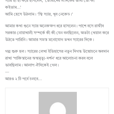
স্যার হা হা করে হাসলেন, ‘তোমাদের ঐদিকের ভাষা তো কী
কইতাম…’
আমি হেসে উঠলাম। ‘জ্বি স্যার, খুব নেকেড।’
আমার কথা শুনে স্যার অনেকক্ষণ ধরে হাসলেন। পাশে বসে রাজীব
সরকার নোয়াখালী সম্পর্কে কী কী যেন বলছিলেন, অতটা খেয়াল করে
উঠতে পারিনি। আমার সমস্ত মনোযোগ তখন স্যারের দিকে।
গল্প শুরু হল। স্যারের লেখা ইতিহাসের নতুন দিগন্ত উন্মোচনে অবদান
রাখা ‘পাকিস্তানের জন্মমৃত্যু-দর্শন’ ধরে আলোচনা করব বলে
ভাবছিলাম। আলাপ ঐদিকেই গেল।
—
আরও ২ টি পর্বে চলবে…