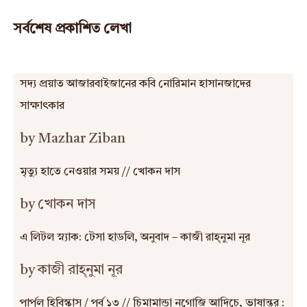
সর্বশেষ প্রকাশিত লেখা
সদ্য প্রয়াত আজারবাইজানের কবি নোরিমান হাসানজাদের
সাক্ষাৎকার
by Mazhar Ziban
মৃত্যু হাতে নেওয়ার সময় // খোকন দাস
by খোকন দাস
এ লিটল স্ন্যাক: টেসা হাডলি, অনুবাদ – কাজী রাহ্‌নুমা নূর
by কাজী রাহ্‌নুমা নূর
পার্পল হিবিস্কাস / পর্ব ১৩ // চিমামান্ডা নগোজি আদিচে, ভাষান্তর :