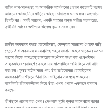
বাড়ির নাম-‘বানপ্রস্থ’, যা আক্ষরিক অর্থে বনের ভেতর কয়েকটি ঘরসহ
আশ্রমের আবহ নিয়ে দাঁড়িয়ে আছে। চারদিকে ঘন জঙ্গল। মধ্যখানে
তিনটি ঘর। একটি স্যারের, একটি স্যারের অনুজ মতীন্দ্র সরকারের,
তৃতীয়টি স্যারের ভগ্নীপতি উপেন্দ্র কুমার সরকারের।
রাজীব সরকারের কাছে জেনেছিলাম, কেন্দুয়ায় স্যারদের পৈতৃক বাড়ি
ছেড়ে তাঁরা একসময় ময়মনসিংহ শহরে বসবাস করতে থাকেন। ২০০৪
সালের দিকে ‘বানপ্রস্থে’র আরেক অংশীদার অধ্যাপক খগেশকিরণ
তালুকদারের পরামর্শে নেত্রকোনার সাতপাইতে জমি কিনে এই বাড়ি
করা হয়। মূলত যতীন স্যার এবং তাঁর ভাইবোনরা চেয়েছিলেন
অবসরকালীন জীবনে তাঁরা তিন ভাইবোন একসঙ্গে থাকবেন।
বাস্তবিকই জীবনসঙ্গীদের নিয়ে তাঁরা এখন এখানে একসঙ্গে বসবাস
করছেন।
তীর্থস্থানে প্রবেশ করা গেল। দেখলাম দুটো কুকুর আশেপাশে ঘুরঘুর