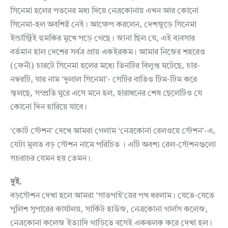
সিনেমা হলের পতনের মধ্য দিয়ে নেত্রকোনায় এখন আর কোনো
সিনেমা-হল অবশিষ্ট নেই। আক্ষেপ করলেন, দেশজুড়ে সিনেমা
ইন্ডাস্ট্রিই হুমকির মুখে পড়ে গেছে। জানা ছিল যে, এই ব্যবসার
বর্তমান হাল দেশের সর্বত্র প্রায় একইরকম। আমার নিজের শহরেও
(ফেনী) চারটে সিনেমা হলের মধ্যে তিনটির বিলুপ্ত ঘটেছে, চার-
নম্বরটি, যার নাম ‘দুলাল সিনেমা’- সেটির বাতিও টিম-টিম করে
জ্বলছে, সম্প্রতি ঘুরে এসে মনে হল, হারাধনের শেষ ছেলেটিও যে
কোনো দিন হারিয়ে যাবে।
‘কোর্ট স্টেশন’ দেখে আমরা গেলাম ‘নেত্রকোনা রেলওয়ে স্টেশন’-এ,
যেটা মূলত বড় স্টেশন নামে পরিচিত । এটি অবশ্য রেল-স্টেশনগুলো
সচরাচর যেমন হয় তেমন।
দুই.
বড়স্টেশন দেখা হলে আমরা ‘সাতপাই’য়ের পথ ধরলাম। যেতে-যেতে
পুলিশ সুপারের কার্যালয়, সার্কিট হাউজ, নেত্রকোনা গার্লস কলেজ,
নেত্রকোনা কলেজ ইত্যাদি গাড়িতে বসেই একঝলক করে দেখা হল।