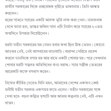
করছে। একটু ভয় পেলাম। সারমেয় যুগলকে কতোটা বিশ্বাস করব
রাজীব সরকারের দিকে প্রশ্নবোধক দৃষ্টিতে তাকালাম। তিনি আশ্বস্ত
করলেন।
ঘরের সামনে স্যারের একটি আবক্ষ মূর্তি লক্ষ করা গেল। নামফলক
দেখে জানা হল, ভাস্কর অখিল পাল এটি নির্মাণ করে স্যারের ৮০তম
জন্মদিনে উপহার দিয়েছিলেন।
ঘরটা যতীন সরকারের ঘর যেমন হবার কথা ছিল ঠিক তেমন। কোনো
আড়ম্বর নেই, নেই আসবাবের বাড়াবাড়ি। বারান্দা পেরিয়ে প্রবেশ
করলে ডানদিকে বসার ঘর আর বামে একটি শোবার ঘর। পরে দেখলাম
শোবার ঘরটি সম্ভবত অতিথিদের জন্য বরাদ্দ। স্যার সস্ত্রীক ভেতরের
আরেকটি কক্ষে বসবাস করেন।
নিজের কীর্তির চেয়েও যিনি মহৎ, আমাদের দেশের একজন শ্রেষ্ঠ
মনীষী যতীন সরকার একসময় রুমে এলেন। যতীন সরকারের সঙ্গে
দেখা হবে- বহুল কল্পিত দৃশ্যটি আর আমার কল্পনায় নেই, এটি এখন
বাস্তব।