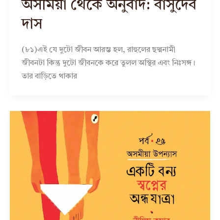
অসমিয়া থেকে অনুবাদ: বাসুদেব
দাস
(৮১)এই যে দুটো জীবন আরম্ভ হল, রাহুলের ছদ্মনামী
জীবনটা কিন্তু দুটো জীবনকে করে তুলল অস্থির এবং নিঃসঙ্গ।
তার বাড়িতে থাকার