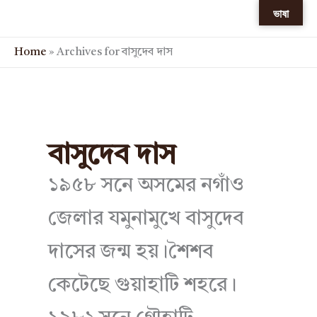
Skip
ভাষা
to
content
Home
»
Archives for বাসুদেব দাস
বাসুদেব দাস
১৯৫৮ সনে অসমের নগাঁও
জেলার যমুনামুখে বাসুদেব
দাসের জন্ম হয়।শৈশব
কেটেছে গুয়াহাটি শহরে।