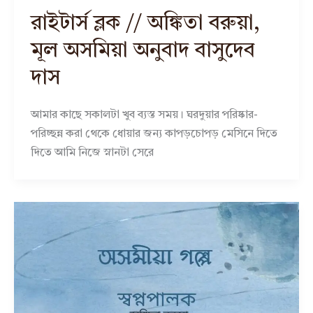
রাইটার্স ব্লক // অঙ্কিতা বরুয়া,
মূল অসমিয়া অনুবাদ বাসুদেব
দাস
আমার কাছে সকালটা খুব ব্যস্ত সময়। ঘরদুয়ার পরিষ্কার-
পরিচ্ছন্ন করা থেকে ধোয়ার জন্য কাপড়চোপড় মেসিনে দিতে
দিতে আমি নিজে স্নানটা সেরে