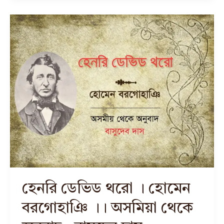
হেনরি ডেভিড থরো । হোমেন
বরগোহাঞি ।। অসমিয়া থেকে