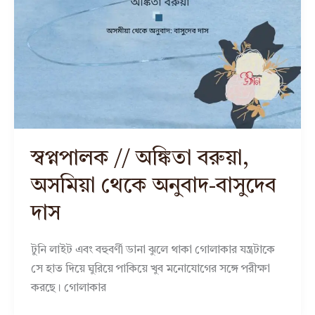
স্বপ্নপালক // অঙ্কিতা বরুয়া,
অসমিয়া থেকে অনুবাদ-বাসুদেব
দাস
টুনি লাইট এবং বহুবর্ণী ডানা ঝুলে থাকা গোলাকার যন্ত্রটাকে
সে হাত দিয়ে ঘুরিয়ে পাকিয়ে খুব মনোযোগের সঙ্গে পরীক্ষা
করছে। গোলাকার