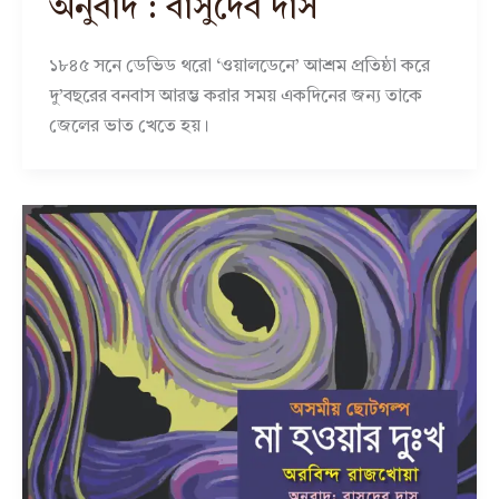
অনুবাদ : বাসুদেব দাস
১৮৪৫ সনে ডেভিড থরো ‘ওয়ালডেনে’ আশ্রম প্রতিষ্ঠা করে
দু’বছরের বনবাস আরম্ভ করার সময় একদিনের জন্য তাকে
জেলের ভাত খেতে হয়।