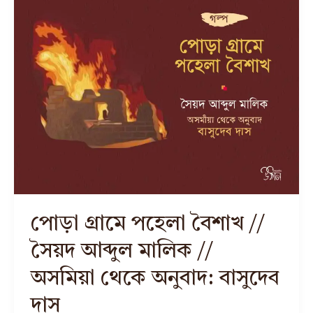
পোড়া গ্রামে পহেলা বৈশাখ //
সৈয়দ আব্দুল মালিক //
অসমিয়া থেকে অনুবাদ: বাসুদেব
দাস