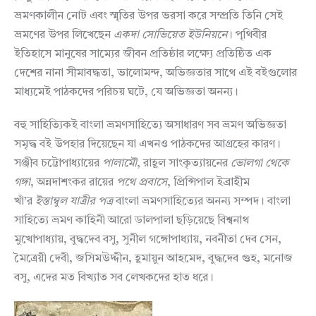
ভ্রমণকালীন নোট এবং স্মৃতির উপর ভরসা করে সম্প্রতি তিনি সেই
ভ্রমণের উপর লিখেছেন
একদা
সোভিয়েত
ইউনিয়নে
। পৃথিবীর
ইতিহাসে মানুষের সাম্যের জীবন প্রতিষ্ঠার লক্ষ্যে প্রতিষ্ঠিত এক
দেশের নানা সীমাবদ্ধতা, ভালোমন্দ, অভিজ্ঞতার সাথে এই বইগুলোর
মাধ্যমেই পাঠকদের পরিচয় ঘটে, যে অভিজ্ঞতা অনন্য।
বহু সাহিত্যিকই বাংলা ভ্রমণসাহিত্যে অসাধারণ সব ভ্রমণ অভিজ্ঞতা
সমৃদ্ধ বই উপহার দিয়েছেন যা এখনও পাঠকদের আগ্রহের কারণ।
সঞ্জীব চট্টোপাধ্যায়ের
পালামৌ
, রাহূল সাংকৃত্যায়নের
ভোলগা
থেকে
গঙ্গা
, অন্নদাশংকর রায়ের
পথে
প্রবাসে
, প্রিন্সিপাল ইব্রাহীম
খাঁ’র
ইস্তাম্বুল
যাত্রীর
পত্র
বাংলা ভ্রমণসাহিত্যের অনন্য সম্পদ। বাংলা
সাহিত্যে ভ্রমণ কাহিনী আরো ডালপালা ছড়িয়েছে বিশ্বনাথ
মুখোপাধ্যায়, বুদ্ধদেব বসু, সুনীল গঙ্গোপাধ্যায়, নবনীতা দেব সেন,
মৈত্রেয়ী দেবী, জসিমউদ্দীন, হূমায়ুন আহমেদ, বুদ্ধদেব গুহ, মনোজ
বসু, এদের মত বিখ্যাত সব লেখকদের হাত ধরে।