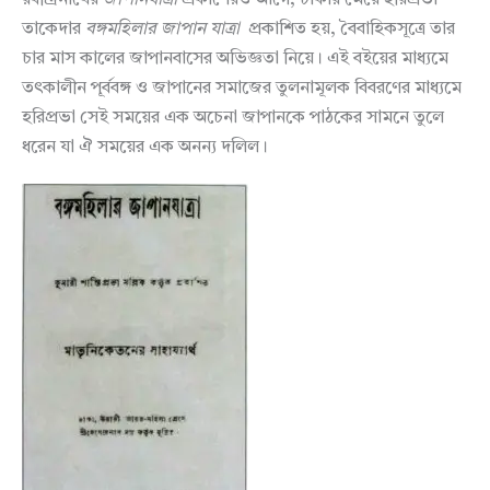
তাকেদার
বঙ্গমহিলার
জাপান
যাত্রা
প্রকাশিত হয়, বৈবাহিকসূত্রে তার
চার মাস কালের জাপানবাসের অভিজ্ঞতা নিয়ে। এই বইয়ের মাধ্যমে
তৎকালীন পূর্ববঙ্গ ও জাপানের সমাজের তুলনামূলক বিবরণের মাধ্যমে
হরিপ্রভা সেই সময়ের এক ‌অচেনা জাপানকে পাঠকের সামনে তুলে
ধরেন যা ঐ সময়ের এক অনন্য দলিল।