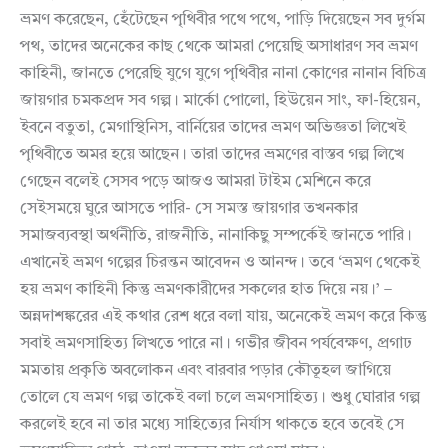
ভ্রমণ করেছেন, হেঁটেছেন পৃথিবীর পথে পথে, পাড়ি দিয়েছেন সব দুর্গম
পথ, তাদের অনেকের কাছ থেকে আমরা পেয়েছি অসাধারণ সব ভ্রমণ
কাহিনী, জানতে পেরেছি যুগে যুগে পৃথিবীর নানা কোণের নানান বিচিত্র
জায়গার চমকপ্রদ সব গল্প। মার্কো পোলো, হিউয়েন সাং, ফা-হিয়েন,
ইবনে বতুতা, মেগাস্থিনিস, বার্নিয়ের তাদের ভ্রমণ অভিজ্ঞতা লিখেই
পৃথিবীতে অমর হয়ে আছেন। তারা তাদের ভ্রমণের বাস্তব গল্প লিখে
গেছেন বলেই সেসব পড়ে আজও আমরা টাইম মেশিনে করে
সেইসময়ে ঘুরে আসতে পারি- সে সমস্ত জায়গার তখনকার
সমাজব্যবস্থা অর্থনীতি, রাজনীতি, নানাকিছু সম্পর্কেই জানতে পারি।
এখানেই ভ্রমণ গল্পের চিরন্তন আবেদন ও আনন্দ। তবে ‘ভ্রমণ থেকেই
হয় ভ্রমণ কাহিনী কিন্তু ভ্রমণকারীদের সকলের হাত দিয়ে নয়।’ –
অন্নদাশঙ্করের এই কথার রেশ ধরে বলা যায়, অনেকেই ভ্রমণ করে কিন্তু
সবাই ভ্রমণসাহিত্য লিখতে পারে না। গভীর জীবন পর্যবেক্ষণ, প্রগাঢ
মমতায় প্রকৃতি অবলোকন এবং বারবার পড়ার কৌতূহল জাগিয়ে
তোলে যে ভ্রমণ গল্প তাকেই বলা চলে ভ্রমণসাহিত্য। শুধু ঘোরার গল্প
করলেই হবে না তার মধ্যে সাহিত্যের নির্যাস থাকতে হবে তবেই সে