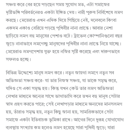
সঞ্চয় করে বের হয়ে পড়ছেন সময় সুযোগ মত, এটা সমাজের
দৃষ্টিভঙ্গি পরিবর্তনেরও একটা ইঙ্গিত দেয়। নারী পুরুষ নির্বিশেষে ভ্রমণ
করছে। মেয়েরাও এখন এদিক দিয়ে পিছিয়ে নেই, দলেবলে কিংবা
একদম একাও বেরিয়ে পড়ছে পৃথিবীর নানা প্রান্তে। আবার নেশা
ছাড়িয়ে ভ্রমণ বহু মানুষের পেশাও বটে। ট্রাভেল কোম্পানিগুলো বছর
জুড়ে নানাভাবে ভ্রমণেচ্ছু মানুষদের পৃথিবীর নানা প্রান্তে নিয়ে যাচ্ছে।
মেয়েরাও ভ্রমণপেশায় যুক্ত হয়ে নজির সৃষ্টি করেছে এবং দারুণভাবে
সফলও হচ্ছে।
বিভিন্ন উদ্দেশ্যে মানুষ ভ্রমণ করে। নতুন জায়গা ভ্রমণে নতুন সব
অভিজ্ঞতা সঞ্চয় করে- যা তার নিজস্ব সঞ্চয়, যা তাকে সমৃদ্ধ করে,
যদিও সে একা সমৃদ্ধ হয়। কিন্তু যখন কেউ তার ভ্রমণ অভিজ্ঞতা
লেখার মাধ্যমে অন্যের সাথে ভাগাভাগি করে তখন বহু মানুষ সেটার
স্বাদ গ্রহণ করতে পারে; সেই লেখাপড়ার মাধ্যমে অন্যদের মানসভ্রমণ
হয়, তাঁরাও সমৃদ্ধ হয়, নতুন কিছু জানা হয়, সামগ্রিকভাবে সেটা
সমাজে একটা ইতিবাচক ভূমিকা রাখে। আগের দিনে দু্রূহ যোগাযোগ
ব্যবস্থায় সংখ্যায় কম হলেও ভ্রমণ হয়েছে সারা পৃথিবী জুড়ে; যারা