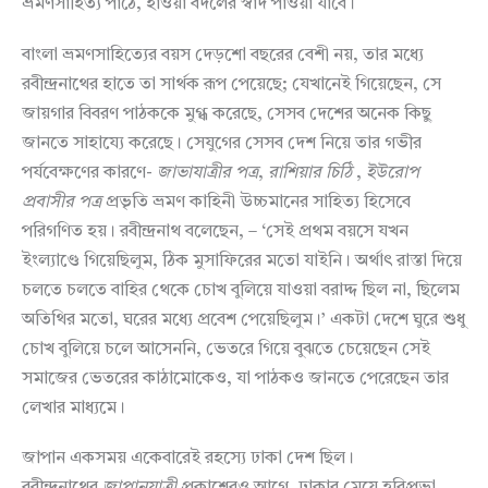
ভ্রমণসাহিত্য পাঠে, হাওয়া বদলের স্বাদ পাওয়া যাবে।
বাংলা ভ্রমণসাহিত্যের বয়স দেড়শো বছরের বেশী নয়, তার মধ্যে
রবীন্দ্রনাথের হাতে তা সার্থক রূপ পেয়েছে; যেখানেই গিয়েছেন, সে
জায়গার বিবরণ পাঠককে মুগ্ধ করেছে, সেসব দেশের অনেক কিছু
জানতে সাহায্যে করেছে। সেযুগের সেসব দেশ নিয়ে তার গভীর
পর্যবেক্ষণের কারণে-
জাভাযাত্রীর
পত্র
,
রাশিয়ার
চিঠি
,
ইউরোপ
প্রবাসীর
পত্র
প্রভৃতি ভ্রমণ কাহিনী উচ্চমানের সাহিত্য হিসেবে
পরিগণিত হয়। রবীন্দ্রনাথ বলেছেন, – ‘সেই প্রথম বয়সে যখন
ইংল্যাণ্ডে গিয়েছিলুম, ঠিক মুসাফিরের মতো যাইনি। অর্থাৎ রাস্তা দিয়ে
চলতে চলতে বাহির থেকে চোখ বুলিয়ে যাওয়া বরাদ্দ ছিল না, ছিলেম
অতিথির মতো, ঘরের মধ্যে প্রবেশ পেয়েছিলুম।’ একটা দেশে ঘুরে শুধু
চোখ বুলিয়ে চলে আসেননি, ভেতরে গিয়ে বুঝতে চেয়েছেন সেই
সমাজের ভেতরের কাঠামোকেও, যা পাঠকও জানতে পেরেছেন তার
লেখার মাধ্যমে।
জাপান একসময় একেবারেই রহস্যে ঢাকা দেশ ছিল।
রবীন্দ্রনাথের
জাপানযাত্রী
প্রকাশেরও আগে, ঢাকার মেয়ে হরিপ্রভা