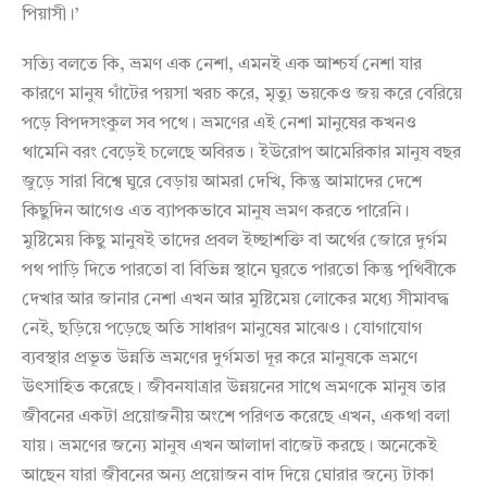
পিয়াসী।’
সত্যি বলতে কি, ভ্রমণ এক নেশা, এমনই এক আশ্চর্য নেশা যার
কারণে মানুষ গাঁটের পয়সা খরচ করে, মৃত্যু ভয়কেও জয় করে বেরিয়ে
পড়ে বিপদসংকুল সব পথে। ভ্রমণের এই নেশা মানুষের কখনও
থামেনি বরং বেড়েই চলেছে অবিরত। ইউরোপ আমেরিকার মানুষ বছর
জুড়ে সারা বিশ্বে ঘুরে বেড়ায় আমরা দেখি, কিন্তু আমাদের দেশে
কিছুদিন আগেও এত ব্যাপকভাবে মানুষ ভ্রমণ করতে পারেনি।
মুষ্টিমেয় কিছু মানুষই তাদের প্রবল ইচ্ছাশক্তি বা অর্থের জোরে দুর্গম
পথ পাড়ি দিতে পারতো বা বিভিন্ন স্থানে ঘুরতে পারতো কিন্তু পৃথিবীকে
দেখার আর জানার নেশা এখন আর মুষ্টিমেয় লোকের মধ্যে সীমাবদ্ধ
নেই, ছড়িয়ে পড়েছে অতি সাধারণ মানুষের মাঝেও। যোগাযোগ
ব্যবস্থার প্রভূত উন্নতি ভ্রমণের দুর্গমতা দূর করে মানুষকে ভ্রমণে
উৎসাহিত করেছে। জীবনযাত্রার উন্নয়নের সাথে ভ্রমণকে মানুষ তার
জীবনের একটা প্রয়োজনীয় অংশে পরিণত করেছে এখন, একথা বলা
যায়। ভ্রমণের জন্যে মানুষ এখন আলাদা বাজেট করছে। অনেকেই
আছেন যারা জীবনের অন্য প্রয়োজন বাদ দিয়ে ঘোরার জন্যে টাকা