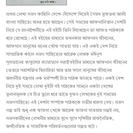
প্রথম লেখা ভ্রমণ কাহিনি
দেশে
–
বিদেশে
’ দিয়েই সৈয়দ মুজতবা আলী
বাংলা সাহিত্যে অমর হয়ে আছেন। সেই সময়ের আফগানিস্তান দেশটি
নিয়ে যে রচনাশৈলীতে এই বইটি তিনি লিখেছেন তা আজও পাঠককে
ধরে রেখেছে। এই বইয়ের মাধ্যমে তখনকার আফগান জীবনের,
আফগান মানুষের মনের খোঁজ পাওয়া যায়। এই একই দেশ নিয়ে
সাম্প্রতিক কালে ভ্রমণ সাহিত্যের আরেক লেখক মঈনুস
সুলতানের
কাবুলের
ক্যারাভান
সরাই
বইটির মাধ্যমে আফগান জীবনের
ভেতরে পরাশক্তির দ্বিচারিতা আর তার ফলে মানুষের জীবনের
অবর্ণনীয় যন্ত্রণার এক মর্মস্পর্শী চিত্র পাঠক জানতে পারে। একই দেশ
নিয়ে দুই সময়ে লেখা দুইটি বই পাঠকের সামনে একটা দেশের
তুলনামূলক যে চিত্র তুলে ধরে তাতে দুজন লেখকের দুই সময়ের
ভ্রমণসাহিত্যে এই দেশটা সর্ম্পকে পাঠককে গভীর ধারণা দেয়। ভ্রমণ
গল্প তাই শুধু এক জায়গা থেকে আরেক জায়গা যাওয়ার গল্পই নয়,
ভ্রমণকারীদের লেখনীর মাধ্যমে যুগে যুগে পৃথিবীর রাজনৈতিক,
অর্থনৈতিক ও সামাজিক পরিবর্তনগুলোর গল্পও বটে।