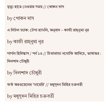
মৃত্যু হাতে নেওয়ার সময় // খোকন দাস
by খোকন দাস
এ লিটল স্ন্যাক: টেসা হাডলি, অনুবাদ – কাজী রাহ্‌নুমা নূর
by কাজী রাহ্‌নুমা নূর
পার্পল হিবিস্কাস / পর্ব ১৩ // চিমামান্ডা নগোজি আদিচে, ভাষান্তর :
দিলশাদ চৌধুরী
by দিলশাদ চৌধুরী
জর্জ অরওয়েলের ‘ডায়েরি’ // মধুসূদন মিহির চক্রবর্তী
by মধুসূদন মিহির চক্রবর্তী