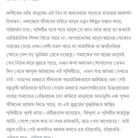
অসীমের প্রতি মানুষের এই টান বা অজানাকে জানতে চাওয়ার আকর্ষণ
চিরন্তন। একঘেয়ে জীবনের বাইরে মানুষ নতুন কিছুর সন্ধান করে,
পরিবর্তন চায়। পৃথিবীর পথে পথে মানুষ যে জ্ঞান লাভ করে তা কখনই
প্রাতিষ্ঠানিক শিক্ষা দিতে পারে না। বাংলাদেশের মানুষ আগের যেকোন
সময়ের চেয়ে এখন বেশী ভ্রমণ করে যা সামাজিক বা অর্থনৈতিক
ক্ষেত্রে বেশ বড় ভূমিকা রেখে চলেছে। সমাজের সব স্তরের মানুষই
যেন নিয়ম করে ঘুরতে পারে, এমন কথা অবাস্তব শোনালেও তেমন
দিন নেমে আসুক আমাদের এই পৃথিবীতে, এমন স্বপ্ন আমরা দেখতে
চাই। ভ্রমণের মাধ্যমে জীবনকে বহুমাত্রিকভাবে আবিষ্কার এবং সেই
বহূমুখী অভিজ্ঞতা ছড়িয়ে দেয়ার মাধ্যমে ভ্রমণসাহিত্যের উত্তরোত্তোর
প্রসার সমাজের নেতিবাচক চর্চা কমিয়ে মানুষকে জ্ঞানমুখি এক সুন্দর
জীবনের আস্বাদ দিতে পারে, যা এই মুহূর্তের যুদ্ধবিদ্ধস্ত অস্থির
পৃথিবীতে খুবই কাম্য। রবীন্দ্রনাথ বলেছেন, ‘বিপুলা এ পৃথিবীর কতটুকু
জানি, দেশে দেশে কত না নগর রাজধানী, রয়ে গেল অগোচরে।’ তাই
বহূল চর্চিত সেই কথাটাও আবার বলতে হয় চরৈবেতি, চরৈবেতি-