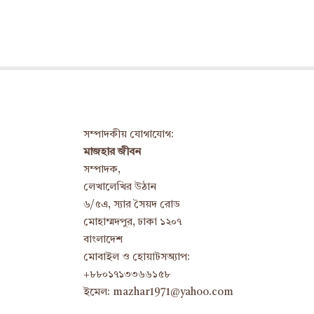
সম্পাদকীয় যোগাযোগ:
মাজহার জীবন
সম্পাদক,
লেখালেখির উঠান
৬/৫এ, স্যার সৈয়দ রোড
মোহাম্মদপুর, ঢাকা ১২০৭
বাংলাদেশ
মোবাইল ও হোয়াটসঅ্যাপ:
+৮৮০১৭১৩৩৬৬১৫৮
ইমেল: mazhar1971@yahoo.com