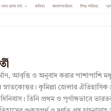
নানা ভাষা চর্চা
কবিতা
আলাপচারিতা
শিশু সাহিত্য
পুনর
্তী
ির্মাণ, আবৃত্তি ও অনুবাদ করার পাশাপাশি মধু
নাতকোত্তর। কুমিল্লা জেলার ঐতিহাসিক প্রত্ন
নিবাস। তিনি প্রথম ও পূর্ণাঙ্গভাবে ভারত
াসের গুরুত্বপূর্ণ ও দুর্লভ গ্রন্থ চাচনামাহ