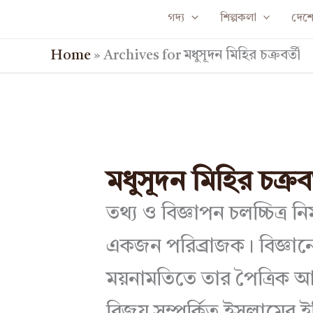
Skip
গদ্য
শিল্পকলা
দেশে 
to
Home
»
Archives for মধুসূদন মিহির চক্রবর্তী
content
মধুসূদন মিহির চক্রবর
তথ্য ও বিজ্ঞাপন চলচ্চিত্র ন
একজন পরিব্রাজক। বিজ্ঞানে স্
ময়নামতিতে তার পৈত্রিক আদি
বিজয় সম্পর্কিত ইসলামের ইতিহ