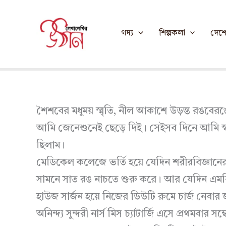
Skip
Home
»
প্রাণে গুলে যাওয়া রঙ । ফণীশ্বরনাথ রেণু
to
প্রাণে গুলে যাওয়া র
গদ্য
শিল্পকলা
দেশে 
content
শৈশবের মধুময় স্মৃতি, নীল আকাশে উড়ন্ত রঙবে
আমি জেনেশুনেই ছেড়ে দিই। সেইসব দিনে আমি স্ব
ছিলাম।
মেডিকেল কলেজে ভর্তি হয়ে যেদিন শরীরবিজ্ঞান
সামনে সাত রঙ নাচতে শুরু করে। আর যেদিন এমবিবিএ
হাউজ সার্জন হয়ে নিজের ডিউটি রুমে চার্জ নেবা
অনিন্দ্য সুন্দরী নার্স মিস চ্যাটার্জি এসে প্রথমবার