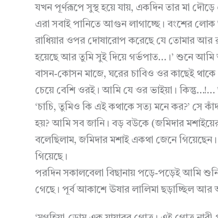
যখন পূর্ণরূপে সুস্থ হয়ে যায়, একদিন তার মা দৌড়
এরা সবাই পানিতে আগুন লাগাচ্ছে। বংশের লোক আর 
রাধিয়ার ওপর দোষারোপ করেছে যে তোমার আর রাধিয
হয়েছে আর তুমি সুই দিয়ে গর্ভপাত…।’ শুনে আমি
বাসন-কোসন মাজে, ঘরের চাবিও ওর কাছেই থাকে। আ
চেয়ে বেশি ওরই। আমি যে ওর ভাইয়া। কিন্তু…!… 
‘চাচি, তুমিও কি এই কথাকে সত্য মনে কর?’ সে কাঁদ
হয়? আমি সব জানি। বড় বউকে (জমিদার মশাইয়ের ভ
বলেছিলাম, জমিদার মশাই একথা জেনে গিয়েছেন। 
গিয়েছে।
পরদিন সকালবেলা বিছানায় পড়ে-পড়েই আমি শুনি, 
গেছে। পূর্ব আকাশে ঊষার লালিমা ছড়াচ্ছিল আর আম