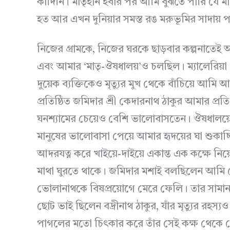
কাঁদিনি। মাতৃহীন হবার পর আমি বুঝতে পারি যে মায়ে
হত আর এখন দুনিয়ার সমস্ত রঙ মরুভূমির সাদায় প
নিজের গ্রামকে, নিজের ঘরকে ছাড়বার কল্পনাতেই আম
এবং আমার ‘মাতৃ-ঔষধালয়’ও চলছিল। ম্যালেরিয়া এবং 
দুয়েক ব্যক্তিকেও মৃত্যুর মুখ থেকে বাঁচিয়ে আম
প্রতিষ্ঠিত জমিদার শ্রী কেদারনাথ ঠাকুর আমার প্রতি 
ঘনশ্যামের চেয়েও বেশি ভালোবাসতেন। ঔষধালয়ের
মানুষের ভালোবাসা পেয়ে আমার হৃদয়ের ঘা শুক
আদরযত্ন করে খাইয়ে-দাইয়ে একান্ত এক কক্ষে নি
মাথা ঘুরতে থাকে। জমিদার মশাই বলছিলেন আমি যেন তা
ভোলানাথকে বিষপ্রয়োগে মেরে ফেলি। তার সামান্
ছোট ভাই ছিলেন বদ্রীনাথ ঠাকুর, যাঁর মৃত্যুর রহস
পাগলের মতো চিৎকার করে তাঁর সেই কক্ষ থেকে 