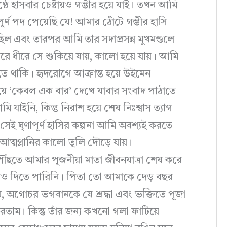
ে হাসবার চেষ্টায়ও গম্ভীর হয়ে যাই। তখন আমি
পূর্ণ পদ পেয়েছি যে! আমার ঠোঁটে গম্ভীর হাসি
ছিল এবং তারপর আমি তার সদাপ্রসন্ন মুখমণ্ডলে
ধীরে সে শুকিয়ে যায়, কালো হয়ে যায়। আমি
ে থাকি। হৃদরোগে আক্রান্ত হয়ে উইমেন
িয়ে ‘কেবল এক বার’ দেখে যাবার সংবাদ পাঠাতে
 যাইনি, কিন্তু নিরাশ হয়ে শেষ নিঃশ্বাস ত্যাগ
সেই ঘৃণাপূর্ণ হাসির কল্পনা আমি অবশ্যই করতে
ত্মগ্লানির কালো তুলি দৌড়ে যায়।
পৌঁছতে আমার পূজনীয়া মাতা জীবনযাত্রা শেষ করে
নিও দিতে পারিনি। পিতা তো আমাকে দেড় বছর
, অগোচর ভগবানকে যে শ্রদ্ধা এবং ভক্তিতে পূজা
করতাম। কিন্তু তাঁর জন্য কখনো গলা ফাটিয়ে