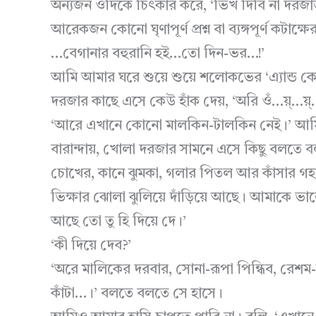
অন্যজন ওদিকে চিৎকার করে, ‘ভিখ দিবি না দরজা
আরেকজন কোনো ঘৃণাপূর্ণ প্রশ্ন বা ব্যঙ্গপূর্ণ কটাক্ষে
…বেগানার বহুরানি হই…তো দিন-ভর…!’
আমি আমার ঘরে শুয়ে শুয়ে শলোকভের ‘এ্যান্ড কোয
দরজার কাছে এসে কেউ হাঁক দেয়, ‘অরি ওঁ…য়্…য়্…
‘আরে এখানে কোনো মালকিন-টালকিন নেই।’ আমি
বারান্দায়, খোলা দরজার সামনে এসে কিছু বলতে বল
চোখের, কানে ঝুমকা, গলার পিতল আর কাঁসার গহনা পরা
ভিক্ষার ঝোলা ঝুলিয়ে দাঁড়িয়ে আছে। আমাকে ভা
আছে তো তু হি দিয়ে দে।’
‘কী দিয়ে দেব?’
‘অরে মালিকের দরবার, সোনা-রূপা পিন্ধিব, রেশম
কাঁটা…।’ বলতে বলতে সে হাসে।