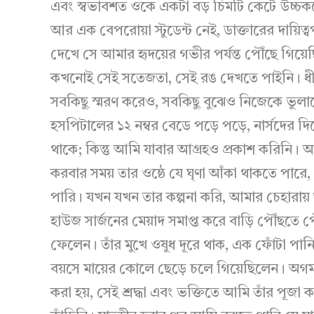
এবং স্বভাবশত ওকে একটা বড় চিমটি কেটে উচ্চকণ্ঠ
আর এক বেপরোয়া স্টুডেন্ট নেই, ডাক্তারের দায়িত্ব
দেখে সে আমার হৃদয়ের গভীর পর্যন্ত পৌঁছে গিয়ে
কখনোই সেই সতেজতা, সেই রঙ দেখতে পাইনি। ধীরে 
সবকিছু স্মরণ করেও, সবকিছু বুঝেও নিজেকে ভুলাত
হসপিটালের ১২ নম্বর বেডে পড়ে পড়ে, নার্সদের দ
থাকে; কিন্তু আমি যাবার আগ্রহও প্রকাশ করিনি। আমি
করবার সময় তার ওষ্ঠে যে ঘৃণা আঁকা থাকতে পারে, 
পারি। যখন যখন তার কল্পনা করি, আমার চেহারায় আ
হাউজ সার্জনের মেয়াদ সমাপ্ত করে বাড়ি পৌঁছতে 
ফেলেন। তাঁর মুখে ওষুধ দূরে থাক, এক ফোঁটা পা
বয়সে মায়ের কোলে ছেড়ে চলে গিয়েছিলেন। অগম
করা হয়, সেই শ্রদ্ধা এবং ভক্তিতে আমি তাঁর পূজা 