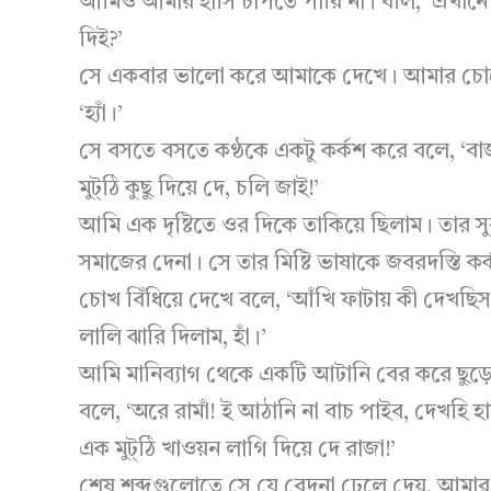
আমিও আমার হাসি চাপতে পারি না। বলি, ‘এখান
দিই?’
সে একবার ভালো করে আমাকে দেখে। আমার চোখে চ
‘হ্যাঁ।’
সে বসতে বসতে কণ্ঠকে একটু কর্কশ করে বলে, ‘বাজ 
মুট্ঠি কুছু দিয়ে দে, চলি জাই!’
আমি এক দৃষ্টিতে ওর দিকে তাকিয়ে ছিলাম। তার 
সমাজের দেনা। সে তার মিষ্টি ভাষাকে জবরদস্তি কর্কশ
চোখ বিঁধিয়ে দেখে বলে, ‘আঁখি ফাটায় কী দেখছিস
লালি ঝারি দিলাম, হাঁ।’
আমি মানিব্যাগ থেকে একটি আটানি বের করে ছুড়ে
বলে, ‘অরে রামাঁ! ই আঠানি না বাচ পাইব, দেখহি হা
এক মুট্ঠি খাওয়ন লাগি দিয়ে দে রাজা!’
শেষ শব্দগুলোতে সে যে বেদনা ঢেলে দেয়, আমার 