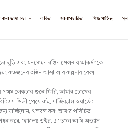
 ।। মূল হিন্দি থেকে অনুবাদ : সফিকুন্নবী সামাদী
ঙ । ফণীশ্বরনাথ রেণু ।। মূল হিন্দি থেকে অনুবা
নানা ভাষা চর্চা
কবিতা
আলাপচারিতা
শিশু সাহিত্য
পুনর
By
সফিকুন্নবী সামাদী
/
মার্চ ২১, ২০২৪
রঙের ঘুড়ি এবং মনমোহন রঙিন খেলনার আকর্ষণকে
য়ং কতজনের রঙিন আশা আর কল্পনার কেন্দ্র
ের প্রথম লেকচার শুনে ফিরি, আমার চোখের
স ডিগ্রী পেয়ে যাই, সার্জিক্যাল ওয়ার্ডের
র জন্য যাচ্ছিলাম, খলবল করা আমার পরিচিত
 সম্বোধন করে, ‘হ্যালো! ডক্টর…!!’ তখন আমি অভ্যাস