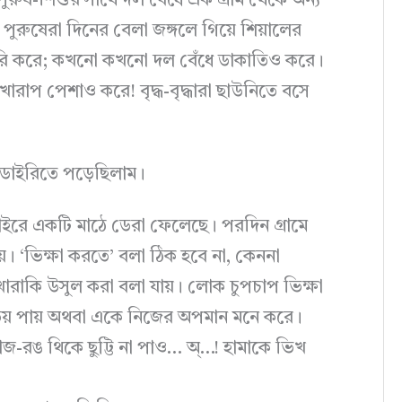
ুরুষ-শিশুর সাথে দল বেঁধে এক গ্রাম থেকে অন্য
। পুরুষেরা দিনের বেলা জঙ্গলে গিয়ে শিয়ালের
ুরি করে; কখনো কখনো দল বেঁধে ডাকাতিও করে।
 খারাপ পেশাও করে! বৃদ্ধ-বৃদ্ধারা ছাউনিতে বসে
ের ডাইরিতে পড়েছিলাম।
াইরে একটি মাঠে ডেরা ফেলেছে। পরদিন গ্রামে
়। ‘ভিক্ষা করতে’ বলা ঠিক হবে না, কেননা
, খোরাকি উসুল করা বলা যায়। লোক চুপচাপ ভিক্ষা
ভয় পায় অথবা একে নিজের অপমান মনে করে।
া সাজ-রঙ থিকে ছুট্টি না পাও… অ্…! হামাকে ভিখ