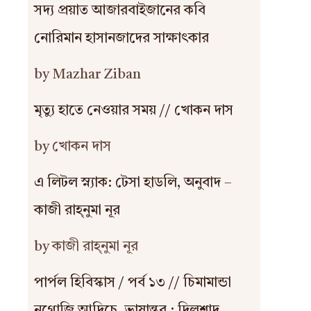
সদ্য প্রয়াত আজারবাইজানের কবি
নোরিমান হাসানজাদের সাক্ষাৎকার
by Mazhar Ziban
মৃত্যু হাতে নেওয়ার সময় // খোকন দাস
by খোকন দাস
এ লিটল স্ন্যাক: টেসা হাডলি, অনুবাদ –
কাজী রাহ্‌নুমা নূর
by কাজী রাহ্‌নুমা নূর
পার্পল হিবিস্কাস / পর্ব ১৩ // চিমামান্ডা