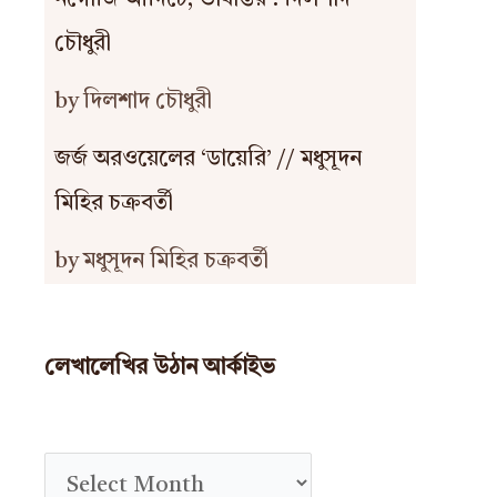
নগোজি আদিচে, ভাষান্তর : দিলশাদ
চৌধুরী
by দিলশাদ চৌধুরী
জর্জ অরওয়েলের ‘ডায়েরি’ // মধুসূদন
মিহির চক্রবর্তী
by মধুসূদন মিহির চক্রবর্তী
লেখালেখির উঠান আর্কাইভ
A