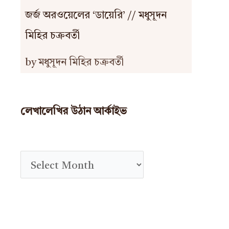
জর্জ অরওয়েলের ‘ডায়েরি’ // মধুসূদন
মিহির চক্রবর্তী
by মধুসূদন মিহির চক্রবর্তী
লেখালেখির উঠান আর্কাইভ
A
r
c
h