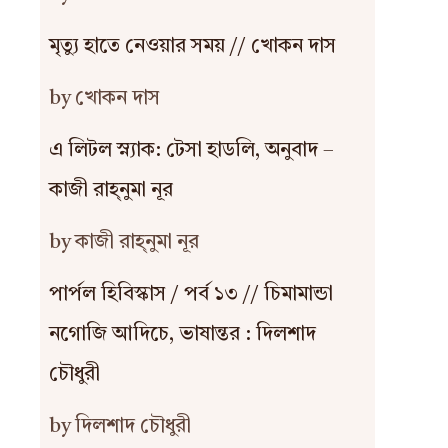
মৃত্যু হাতে নেওয়ার সময় // খোকন দাস
by খোকন দাস
এ লিটল স্ন্যাক: টেসা হাডলি, অনুবাদ –
কাজী রাহ্‌নুমা নূর
by কাজী রাহ্‌নুমা নূর
পার্পল হিবিস্কাস / পর্ব ১৩ // চিমামান্ডা
নগোজি আদিচে, ভাষান্তর : দিলশাদ
চৌধুরী
by দিলশাদ চৌধুরী