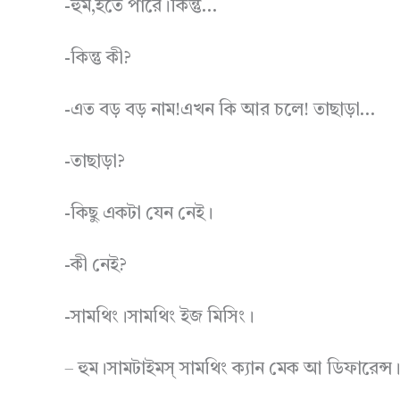
-হুম,হতে পারে।কিন্তু…
-কিন্তু কী?
-এত বড় বড় নাম!এখন কি আর চলে! তাছাড়া…
-তাছাড়া?
-কিছু একটা যেন নেই।
-কী নেই?
-সামথিং।সামথিং ইজ মিসিং।
– হুম।সামটাইমস্ সামথিং ক্যান মেক আ ডিফারেন্স