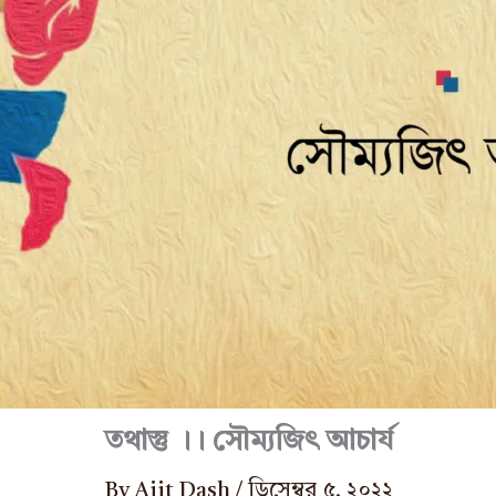
তথাস্তু ।। সৌম্যজিৎ আচার্য
By
Ajit Dash
/
ডিসেম্বর ৫, ২০২২