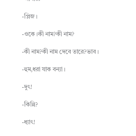
-প্লিজ।
-ওকে।কী নাম?কী নাম?
-কী নাম?কী নাম দেবে তারে?ভাব।
-হুম,ধরা যাক বন্যা।
-দুৎ!
-কিন্নি?
-ধ্যাৎ!