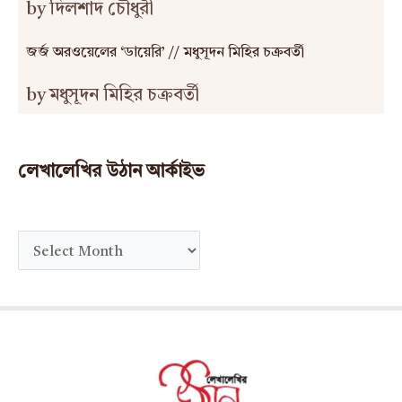
by দিলশাদ চৌধুরী
জর্জ অরওয়েলের ‘ডায়েরি’ // মধুসূদন মিহির চক্রবর্তী
by মধুসূদন মিহির চক্রবর্তী
লেখালেখির উঠান আর্কাইভ
A
r
c
h
i
v