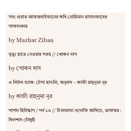
সদ্য প্রয়াত আজারবাইজানের কবি নোরিমান হাসানজাদের
সাক্ষাৎকার
by Mazhar Ziban
মৃত্যু হাতে নেওয়ার সময় // খোকন দাস
by খোকন দাস
এ লিটল স্ন্যাক: টেসা হাডলি, অনুবাদ – কাজী রাহ্‌নুমা নূর
by কাজী রাহ্‌নুমা নূর
পার্পল হিবিস্কাস / পর্ব ১৩ // চিমামান্ডা নগোজি আদিচে, ভাষান্তর :
দিলশাদ চৌধুরী