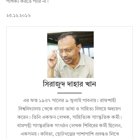
পার্থক্য করতে পারি না।
২৫.১২.২০১৬
সিরাজুদ দাহার খান
এর জন্ম ১৯৫৭ সালের ৯ জুলাই পাবনায়। রাজশাহী
বিশ্ববিদ্যালয় থেকে বাংলা ভাষা ও সাহিত্য বিষয়ে অধ্যয়ণ
করেন। তিনি একজন লেখক, সাহিত্যিক সাংস্কৃতিক কর্মী।
বামপন্থী সাংস্কৃরতিক সংগঠন লেখক শিবিরের কর্মী ছিলেন,
একসময়। কবিতা, ছোটগল্পের পাশাপাশি প্রবন্ধও লিখে