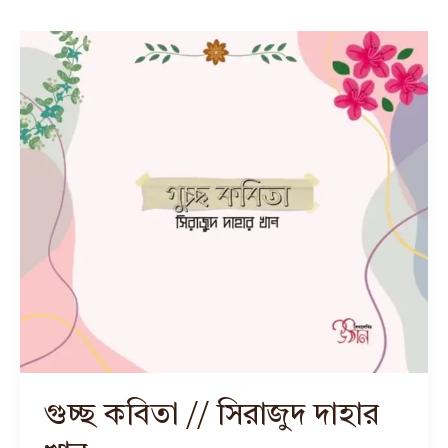
গুচ্ছ কবিতা // সিরাজুদ দাহার