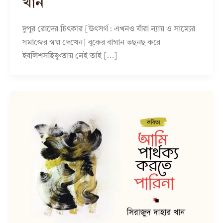
খান
দুপুর রোদের চিৎকার [উৎসর্গ : এখনও যাঁরা ন্যায় ও সাম্যের
সমাজের স্বপ্ন দেখেন] বুকের বাগান তছনছ করে
ইবলিশসহিষ্ণুতায় নেই তাই […]