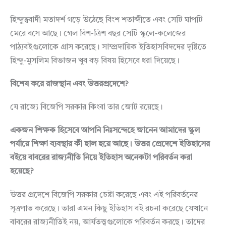
হিন্দুত্ববাদী মতাদর্শ গড়ে উঠেছে বিংশ শতাব্দীতে এবং সেটি ঘাপটি
মেরে বসে আছে। গেল বিশ-ত্রিশ বছর সেটি স্কুলে-কলেজের
পাঠ্যবইগুলোকে গ্রাস করেছে। সাম্প্রদায়িক ইতিহাসবিদদের দৃষ্টিতে
হিন্দু-মুসলিম বিভাজন খুব বড় বিষয় হিসেবে ধরা দিয়েছে।
বিশেষ
করে
রাজস্থান
এবং
উত্তরপ্রদেশে
?
যে রাজ্যে বিজেপি সরকার কিংবা তার জোট রয়েছে।
একজন
শিক্ষক
হিসেবে
আপনি
নিঃসন্দেহে
জানেন
আমাদের
স্কুল
পর্যায়ে
শিক্ষা
ব্যবস্থার
কী
হাল
হয়ে
আছে।
উত্তর
প্রেদেশে
ইতিহাসের
বইয়ে
বাবরের
রাজ্যনীতি
নিয়ে
ইতিহাস
অনেকটা
পরিবর্তন
করা
হয়েছে
?
উত্তর প্রদেশে বিজেপি সরকার চেষ্টা করেছে এবং এই পরিবর্তনের
সূত্রপাত করেছে। তারা এমন কিছু ইতিহাস বই রচনা করেছে যেখানে
বাবরের রাজ্যনীতিই নয়, আর্যতত্ত্বগুলোকে পরিবর্তন করছে। তাদের