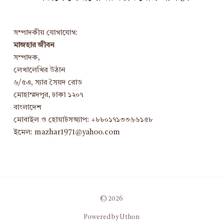
সম্পাদকীয় যোগাযোগ:
মাজহার জীবন
সম্পাদক,
লেখালেখির উঠান
৬/৫এ, স্যার সৈয়দ রোড
মোহাম্মদপুর, ঢাকা ১২০৭
বাংলাদেশ
মোবাইল ও হোয়াটসঅ্যাপ: +৮৮০১৭১৩৩৬৬১৫৮
ইমেল: mazhar1971@yahoo.com
© 2026
Powered by Uthon