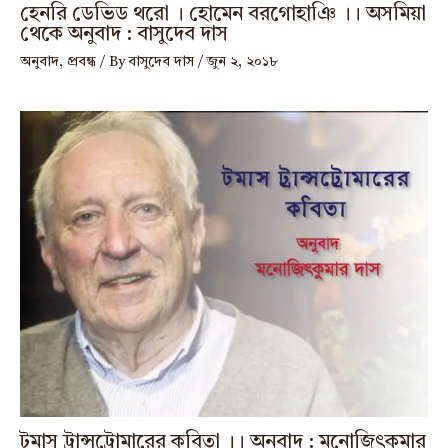
হেনরি ডেভিড থরো । হোমেন বরগোহাঞি ।। অসমিয়া
থেকে অনুবাদ : বাসুদেব দাস
অনুবাদ
,
প্রবন্ধ
/ By
বাসুদেব দাস
/
জুন ২, ২০১৮
টমাস ট্রান্সট্রোমারের কবিতা ।। অনুবাদ : মনোজিৎকুমার