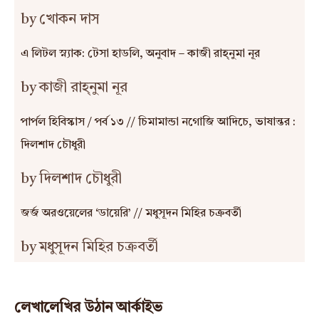
by খোকন দাস
এ লিটল স্ন্যাক: টেসা হাডলি, অনুবাদ – কাজী রাহ্‌নুমা নূর
by কাজী রাহ্‌নুমা নূর
পার্পল হিবিস্কাস / পর্ব ১৩ // চিমামান্ডা নগোজি আদিচে, ভাষান্তর :
দিলশাদ চৌধুরী
by দিলশাদ চৌধুরী
জর্জ অরওয়েলের ‘ডায়েরি’ // মধুসূদন মিহির চক্রবর্তী
by মধুসূদন মিহির চক্রবর্তী
লেখালেখির উঠান আর্কাইভ