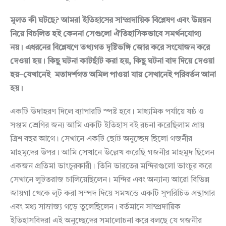
মূলত
কী
ঘটছে
?
আমরা
ইতিহাসের
সাম্প্রদায়িক
বিশ্লেষণ
এবং
উন্নয়ন
নিয়ে
বিচলিত
হই
কেননা
সেগুলো
ঐতিহাসিকভাবে
সমর্থনযোগ্য
নয়।
এধরনের
বিশ্লেষণে
তথ্যগত
দৃষ্টিভঙ্গি
জোর
করে
সংযোজন
করে
দেওয়া
হয়।
কিছু
ঘটনা
কাটছাঁট
করা
হয়
,
কিছু
ঘটনা
বাদ
দিয়ে
দেওয়া
হয়
–
যেখানেই
মতাদর্শগত
অমিল
পাওয়া
যায়
সেখানেই
পরিবর্তন
আনা
হয়।
একটি উদাহরণ দিলে ব্যাপারটি স্পষ্ট হবে। মাধ্যমিক পর্যায়ে ষষ্ঠ ও
সপ্তম শ্রেণির জন্য আমি একটি ইতিহাস বই রচনা করেছিলাম প্রায়
ত্রিশ বছর আগে। সেখানে একটি ছোট অনুচ্ছেদ ছিলো গজনীর
মাহমুদের উপর। আমি সেখানে উল্লেখ করেছি গজনীর মাহমুদ ছিলেন
একজন প্রতিমা ভাংচুরকারী। তিনি ভারতের মন্দিরগুলো ভাংচুর করে
সেখানে লুটতরাজ চালিয়েছিলেন। মন্দির এবং অন্যান্য আরো বিভিন্ন
জায়গা থেকে লুট করা সম্পদ দিয়ে সমখন্ডে একটি সুপরিচিত গ্রন্থাগার
এবং মধ্য সাম্রাজ্য গড়ে তুলেছিলেন। বর্তমানে সাম্প্রদায়িক
ইতিহাসবিদরা এই অনুচ্ছেদের সমালোচনা করে বলছে যে গজনীর