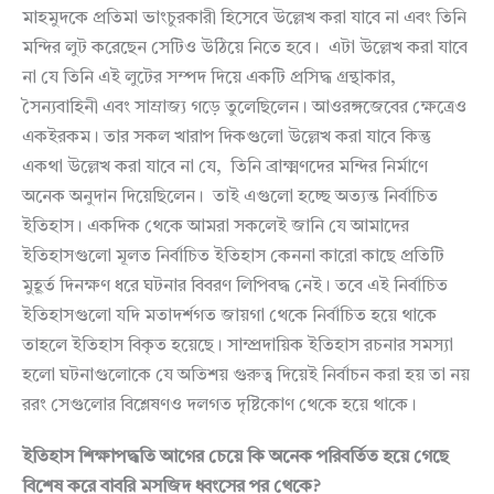
মাহমুদকে প্রতিমা ভাংচুরকারী হিসেবে উল্লেখ করা যাবে না এবং তিনি
মন্দির লুট করেছেন সেটিও উঠিয়ে নিতে হবে। এটা উল্লেখ করা যাবে
না যে তিনি এই লুটের সম্পদ দিয়ে একটি প্রসিদ্ধ গ্রন্থাকার,
সৈন্যবাহিনী এবং সাম্রাজ্য গড়ে তুলেছিলেন। আওরঙ্গজেবের ক্ষেত্রেও
একইরকম। তার সকল খারাপ দিকগুলো উল্লেখ করা যাবে কিন্তু
একথা উল্লেখ করা যাবে না যে, তিনি ব্রাক্ষ্মণদের মন্দির নির্মাণে
অনেক অনুদান দিয়েছিলেন। তাই এগুলো হচ্ছে অত্যন্ত নির্বাচিত
ইতিহাস। একদিক থেকে আমরা সকলেই জানি যে আমাদের
ইতিহাসগুলো মূলত নির্বাচিত ইতিহাস কেননা কারো কাছে প্রতিটি
মুহূর্ত দিনক্ষণ ধরে ঘটনার বিবরণ লিপিবদ্ধ নেই। তবে এই নির্বাচিত
ইতিহাসগুলো যদি মতাদর্শগত জায়গা থেকে নির্বাচিত হয়ে থাকে
তাহলে ইতিহাস বিকৃত হয়েছে। সাম্প্রদায়িক ইতিহাস রচনার সমস্যা
হলো ঘটনাগুলোকে যে অতিশয় গুরুত্ব দিয়েই নির্বাচন করা হয় তা নয়
ররং সেগুলোর বিশ্লেষণও দলগত দৃষ্টিকোণ থেকে হয়ে থাকে।
ইতিহাস
শিক্ষাপদ্ধতি
আগের
চেয়ে
কি
অনেক
পরিবর্তিত
হয়ে
গেছে
বিশেষ
করে
বাবরি
মসজিদ
ধ্বংসের
পর
থেকে
?