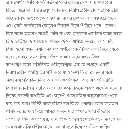
গুরুত্বপূর্ণ সামাজিক পরিবর্তনগুলোর ক্ষেত্রে দেখা যায় সমাজের
বিভিন্ন স্তরে থাকা গুরত্বপূর্ণ লোকজন নিরাপত্তাহীনতায় ভোগে-তারা
তাদের সিদ্ধান্তগুলোকে বাস্তবায়ন করার ক্ষেত্রে দ্বিধাগ্রস্থ হয়ে পড়ে
এবং সেটি কার্যকরের ক্ষেত্রেও সিদ্ধান্ত নিতে পিছিয়ে পড়ে। সুতরাং
কিছু সহজ মতাদর্শ দ্রুতই বেশি সংখ্যক মানুষকে একত্রিত করার ফলে
হিন্দু জাতীয়বাদ সহজেই সামনে দিকে এগিয়ে চলছে। আরেকটি
বিষয় হলো যখন বিশ্বায়নের মত অর্থনৈতিক নীতির মধ্যে দিয়ে যেতে
হচ্ছে যেখানে সমগ্র বিশ্ব জড়িত থাকার ফলে বহুজাতিক
কম্পানীগুলোর প্রতিনিয়ত প্রতিযোগীতা এবং অংশগ্রহণ একটি
নিরাপত্তাহীন পরিস্থিতির সৃষ্টি করে যা স্বদেশী চিন্তা-চেতনার মধ্যে
একরকম পরিবর্তন নিয়ে আসতে বদ্ধপরিকর। আর এই প্রক্রিয়াটি
বিদ্যমান সমাজব্যবস্থা এবং সেটির অর্থনীতিকে প্রকৃত অর্থে আমলে না
দিয়েই স্বদেশী অর্থনীতি এবং স্বদেশী রাজনৈতিক আলোচনার থেকে
দূরে সরে যায়। নির্দিষ্ট রাজনৈতিক দল কিংবা গোষ্ঠীগুলোর ক্ষমতার
পালাবদলের মধ্য দিয়ে আমরা কেবলমাত্র শিখতে পারি কীভাবে
সম্পদের বন্টন করতে হয়, সামাজিক উদ্বেগগুলোকে বন্টন করতে হয়
যেন সমাজ ক্রিয়াশীল থাকে। তা না হলে হিন্দু জাতীয়তাবাদীরা