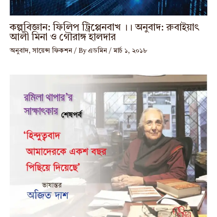
কল্পবিজ্ঞান: ফিলিপ ট্রিপ্পেনবাখ ।। অনুবাদ: রুবাইয়াৎ
আলী মিনা ও গৌরাঙ্গ হালদার
অনুবাদ
,
সায়েন্স ফিকশন
/ By
এডমিন
/
মার্চ ১, ২০১৮