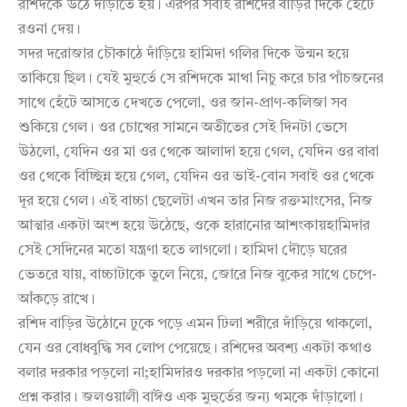
রশিদকে উঠে দাঁড়াতে হয়। এরপর সবাই রশিদের বাড়ির দিকে হেঁটে
রওনা দেয়।
সদর দরোজার চৌকাঠে দাঁড়িয়ে হামিদা গলির দিকে উন্মন হয়ে
তাকিয়ে ছিল। যেই মুহুর্তে সে রশিদকে মাথা নিচু করে চার পাঁচজনের
সাথে হেঁটে আসতে দেখতে পেলো, ওর জান-প্রাণ-কলিজা সব
শুকিয়ে গেল। ওর চোখের সামনে অতীতের সেই দিনটা ভেসে
উঠলো, যেদিন ওর মা ওর থেকে আলাদা হয়ে গেল, যেদিন ওর বাবা
ওর থেকে বিচ্ছিন্ন হয়ে গেল, যেদিন ওর ভাই-বোন সবাই ওর থেকে
দূর হয়ে গেল। এই বাচ্চা ছেলেটা এখন তার নিজ রক্তমাংসের, নিজ
আত্মার একটা অংশ হয়ে উঠেছে, ওকে হারানোর আশংকায়হামিদার
সেই সেদিনের মতো যন্ত্রণা হতে লাগলো। হামিদা দৌড়ে ঘরের
ভেতরে যায়, বাচ্চাটাকে তুলে নিয়ে, জোরে নিজ বুকের সাথে চেপে-
আঁকড়ে রাখে।
রশিদ বাড়ির উঠোনে ঢুকে পড়ে এমন ঢিলা শরীরে দাঁড়িয়ে থাকলো,
যেন ওর বোধবুদ্ধি সব লোপ পেয়েছে। রশিদের অবশ্য একটা কথাও
বলার দরকার পড়লো না;হামিদারও দরকার পড়লো না একটা কোনো
প্রশ্ন করার। জলওয়ালী বাঈও এক মুহুর্তের জন্য থমকে দাঁড়ালো।