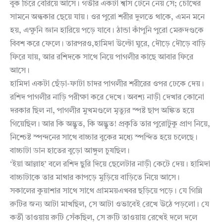
বুক চিরে বেরিয়ে আসে। গভীর একটা শ্বাস টেনে নেয় সে; চোখের
সামনে অন্ধকার ছেয়ে যায়। ওর পুরো শরীর দুলতে থাকে, এমন মনে
হয়, এক্ষুনি জ্ঞান হারিয়ে পড়ে যাবে। ঠান্ডা কাঁপুনি পুরো মেরুদণ্ডকে
বিবশ করে ফেলে। তারপরও,হামিদা উল্টো ঘুরে, দৌড়ে দৌড়ে বাড়ি
ফিরে যায়, আর রশিদকে সাথে নিয়ে পাগলীর কাছে আবার ফিরে
আসে।
হামিদা একটা ছেঁড়া-ফাটা চাদর পাগলীর শরীরের ওপর ঢেকে দেয়।
রশিদ পাগলীর নাড়ি পরীক্ষা করে দেখে। অবশ্য নাড়ী দেখার কোনো
দরকার ছিল না, পাগলীর মুখমণ্ডলে মৃত্যুর স্পষ্ট ছাপ অঙ্কিত হয়ে
গিয়েছিল। আর কি অদ্ভুত, কি অদ্ভুত! প্রকৃতি তার পুরোটুকু প্রাণ নিয়ে,
নিশ্চেষ্ট স্পন্দনের সাথে বাচ্চার বুকের মধ্যে স্পন্দিত হয়ে চলেছে।
বাচ্চাটা ডান হাতের বুড়ো আঙ্গুল চুষছিল।
‘ইয়া আল্লাহ’ বলে রশিদ ছুরি দিয়ে ছেলেটার নাড়ী কেটে দেয়। হামিদা
বাচ্চাটাকে তার মাথার কাপড়ে মুড়িয়ে বাড়িতে নিয়ে আসে।
সকালের কুয়াশার সাথে সাথে গ্রামময়এখবর ছড়িয়ে পড়ে। যে গিন্নি
রুটির জন্য আটা মাখছিল, সে আটা ওভাবেই রেখে উঠে পড়লো। যে
কর্তী তাওয়ায় রুটি সেঁকছিল, সে রুটি তাওয়ায় রেখেই দলে দলে