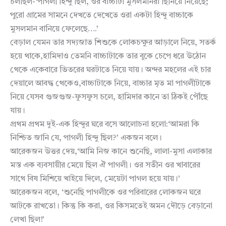
চলছিল-‘পাগলী হিন্দু ছিল, ওর বাচ্চাটা মুসলমানরা ছিনিয়ে নিয়েছে;
পুরো গ্রামের সামনে দেখতে দেখেতে ওরা একটা হিন্দু বাচ্চাকে
মুসলমান বানিয়ে ফেলেছে….’
বেড়াল যেমন তার সদ্যজাত শিশুকে লোকচক্ষুর আড়ালে নিয়ে, সতর্ক
হয়ে থাকে,হামিদাও তেমনি বাচ্চাটাকে তার বুকে চেপে ধরে উঠোন
থেকে একেবারে ভিতরের ঘরটাতে নিয়ে যায়। অন্দর মহলের এই চার
দেয়ালে আবদ্ধ থেকেও,বাচ্চাটাকে নিয়ে, বাচ্চার মৃত মা পাগলীটাকে
নিয়ে যেসব গুজগুজ-ফুসফুস চলে, হামিদার কানে তা ঠিকই পৌঁছে
যায়।
প্রথম প্রথম দুই-এক হিন্দুর ঘরে বসে আলোচনা হলো:‘আমরা কি
নিশ্চিত জানি যে, পাগলী হিন্দু ছিল?’ একজন বলে।
আরেকজন উত্তর দেয়,‘আমি নিজ কানে শুনেছি, লালা-মুসা এলাকার
মস্ত এক ব্যবসায়ীর মেয়ে ছিল ঐ পাগলী। ওর সতীন ওর খাবারের
সাথে বিষ মিশিয়ে খাইয়ে দিলে, মেয়েটা পাগল হয়ে যায়।’
আরেকজন বলে, ‘শুনেছি পাগলীকে ওর পরিবারের লোকজন ঘরে
আটকে রাখতো। কিন্তু কি করা, ওর কিসমতেই অমন দৌড়ে বেড়ানো
লেখা ছিল!’