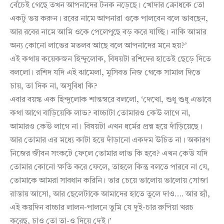
বেঁচেই গেছে তখন আপনাদের টনক নড়েছে। খোদার ক্রোধকে তো
একটু ভয় করুন। রবের নামে আপনারা ওকে পালবেন বলে ভাবছেন,
আর রবের নামে আমি ওকে পেলেপুছে বড় করে যাচ্ছি। নাকি আমার
অন্য কোনো লাভের মতলব আছে বলে আপনাদের মনে হয়?’
এই কথায় কয়েকজন হিন্দুলোক, বিষয়টা রশিদের হাতেই ছেড়ে দিতে
বললো। রশিদ যদি এই ঝামেলা, মুসিবত নিজ থেকে সামাল দিতে
চায়, তা দিক না, অসুবিধা কি?
এবার বয়স্ক এক হিন্দুলোক শান্তস্বরে বললো, ‘দেখো, শুধু শুধু এভাবে
কথা আগে বাড়িয়েকি লাভ? বাচ্চাটা তোমারও কেউ লাগে না,
আমারও কেউ লাগে না। বিষয়টা এখন ধর্মের প্রশ্ন হয়ে দাঁড়িয়েছে।
আর তোমার এর মধ্যে কাটা হয়ে দাঁড়ানো একদম উচিত না। অকারণ
নিজের জীবন সংকটে ফেলে তোমার লাভ কি হবে? এখন কেউ যদি
তোমার কোনো ক্ষতি করে ফেলে, তাহলে কিন্তু বলতে পারবে না যে,
তোমাকে আমরা সাবধান করিনি। তার চেয়ে ভালোয় ভালোয় সোজা
রাস্তায় আসো, আর ছেলেটাকে আমাদের হাতে তুলে দাও…. আর হ্যাঁ,
এই কয়দিন বাচ্চার লালন-পালনে তুমি যে দুই-চার রুপিয়া খরচ
করেছ, চাও তো তা-ও দিয়ে দেই।’