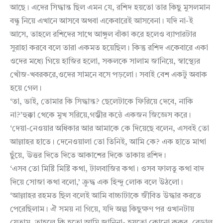
আছে। এদের সিদ্ধান্ত ছিল এমন যে, রশিদ হয়তো তার কিছু মুসলমান
বন্ধু নিয়ে এখানে আসবে অথবা একেবারেই আসবেনা। যদি না-ই
আসে, তাহলে রশিদের সাথে আঙ্গুল বাঁকা করে হলেও ব্যাপারটার
সুরাহা করবে বলে তারা একমত হয়েছিল। কিন্তু রশিদ একেবারে একা
ওদের মধ্যে গিয়ে হাজির হলো, সকলকে সালাম জানিয়ে, স্বাস্থ্যের
খোঁজ-খবরকরে,ওদের সামনে বসে পড়লো। সবাই বেশ একটু অবাক
হয়ে গেল।
‘তা, ভাই, তোমার কি সিদ্ধান্ত? ছেলেটাকে ফিরিয়ে দেবে, নাকি
না?’হুক্কা থেকে মুখ সরিয়ে,গম্ভীর কন্ঠে একজন জিজ্ঞেস করে।
‘দেয়া-নেওয়ার অধিকার আর আমাকে কে দিয়েছে বলেন, এসবই তো
আল্লাহর হাতে। দেনেওয়ালা তো তিনিই, আমি কে? এক হাতে মাথা
ছুঁয়ে, উত্তর দিতে দিতে আকাশের দিকে তাকায় রশিদ।
‘এসব তো মিষ্টি মিষ্টি কথা, টালবাজির কথা। ওসব ফালতু কথা বাদ
দিয়ে সোজা কথা বলো,’ ক্রুদ্ধ এক হিন্দু লোক বলে উঠলো।
‘আল্লাহর রহমত ছিল বলেই আমি বাচ্চাটাকে জীবিত উদ্ধার করতে
পেরেছিলাম। ঐ সময় না গিয়ে, যদি অল্প কিছুক্ষণ পর ওখানটায়