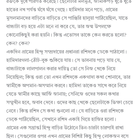
রক্তকে দুধে পরিণত করেছে। ছেলেটার মলমুত্র, জামাকপড় ধুতে ধুতে
হাতের নখ পর্যন্ত ঘঁষে ঘঁষে গেছে। হামিদার মনে পড়ে, গ্রামের
মুসলমানদের বাড়িতে বাড়িতে সে পাঞ্জিরি হালুয়া পাঠিয়েছিল, যাতে
বাচ্চাটা বড় হয়ে এটা মনে না করে যে, তার জন্ম উপলক্ষে
কোনোকিছুই করা হয়নি। কিন্তু এতোসব তাকে কেন করতে হলো?
কেন? কেন?
একদিন গ্রামের হিন্দু সম্প্রদায়ের প্রধানরা রশিদকে ডেকে পাঠালো।
হামিদারগলা-ঠোঁট-বুক শুকিয়ে যায়। সে ভাবনায় পড়ে যায় যে,
বাচ্চাটাকে লালপালন করার দায়িত্ব তো সে নিজ থেকে নিয়ে
নিয়েছিল; কিন্তু ওরা তো এখন রশিদকে একগাদা কথা শোনাবে, তার
স্বামীকে অপমান-অসম্মান করবে। হামিদা তাকেও সাথে করে নিয়ে
যেতে স্বামীর কাছে আর্জি জানায়; সেনিজে ওদের সকল কথার
সম্মুখীন হবে, জবাব দেবে। ওদের কাছ থেকে ছেলেটাকে ভিক্ষা চেয়ে
নেবে। কিন্তু রশিদ সে কথা শুনলো না। যে বাড়িতে ওরা রশিদকে
ডেকে পাঠিয়েছিল, সেখানে রশিদ একাই গিয়ে হাজির হলো।
গ্রামের এক সম্ভ্রান্তÍ হিন্দু বাড়ির উঠোনে তিন-চারটা চারপাই রাখা
ছিল। সেগুলোর ওপর এখন গ্রামের বিশিষ্ট কিছু হিন্দু লোকজন বসে