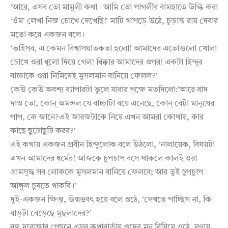
‘আরে, এসব তো মামুলী কথা। আমি তো পাগলীর বামহাতে উল্কি করা
‘ওঁম’ লেখা নিজ চোখে দেখেছি!’ মাটি থাপড়ে উঠে, চূড়ান্ত রায় দেবার
মতো করে একজন বলে।
‘ভাইসব, এ কেমন বিশ্বাসঘাতকতা হলো! আমাদের এতোগুলো খোলা
চোখে ওরা ধুলো দিয়ে গেল! ধিক্কার আমাদের ওপর! একটা হিন্দুর
বাচ্চাকে ওরা নিমিষেই মুসলমান বানিয়ে ফেলল?’
কেউ কেউ অবশ্য ব্যাপারটা ভুলে যাবার পক্ষে মতদিলো:‘আরে বাদ
দাও তো, কোন্ অমঙ্গল যে বাচ্চাটা বয়ে এনেছে, কোন্ বেটা মানুষের
পাপ, কে জানে?এই জারজটাকে নিয়ে এখন আমরা কোথায়, কার
কাছে ছুটোছুটি করব?’
এই কথায় একজন প্রবীন হিন্দুলোক বলে উঠলো, ‘নালায়েক, বিষয়টা
এখন আমাদের ধর্মের! আজকে চুপচাপ বসে থাকলে কালই ওরা
গ্রামসুদ্ধ সব লোককে মুসলমান বানিয়ে ফেলবে; আর তুই চুপচুাপ
আঙ্গুল চুষতে থাকবি।’
দুই-একজন ক্ষিপ্ত, উন্মত্তবৎ হয়ে বলে ওঠে, ‘দেখতে পাচ্ছিস না, কি
বাড়টা বেড়েছে মুছলাদের?’
বন্ধ দরোজার পেছনে এসব কথাবার্তায় ওদের মন বিষিয়ে ওঠে, ঘৃণায়