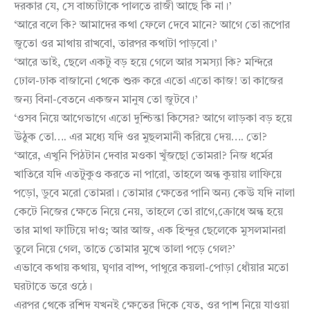
দরকার যে, সে বাচ্চাটাকে পালতে রাজী আছে কি না।’
‘আরে বলে কি? আমাদের কথা ফেলে দেবে মানে? আগে তো রূপোর
জুতো ওর মাথায় রাখবো, তারপর কথাটা পাড়বো।’
‘আরে ভাই, ছেলে একটু বড় হয়ে গেলে আর সমস্যা কি? মন্দিরে
ঢোল-ঢাক বাজানো থেকে শুরু করে এতো এতো কাজ! তা কাজের
জন্য বিনা-বেতনে একজন মানুষ তো জুটবে।’
‘ওসব নিয়ে আগেভাগে এতো দুশ্চিন্তা কিসের? আগে লাড়কা বড় হয়ে
উঠুক তো…. এর মধ্যে যদি ওর মুছলমানী করিয়ে দেয়…. তো?
‘আরে, এখুনি পিঠটান দেবার মওকা খুঁজছো তোমরা? নিজ ধর্মের
খাতিরে যদি এতটুকুও করতে না পারো, তাহলে অন্ধ কুয়ায় লাফিয়ে
পড়ো, ডুবে মরো তোমরা। তোমার ক্ষেতের পানি অন্য কেউ যদি নালা
কেটে নিজের ক্ষেতে নিয়ে নেয়, তাহলে তো রাগে,ক্রোধে অন্ধ হয়ে
তার মাথা ফাটিয়ে দাও; আর আজ, এক হিন্দুর ছেলেকে মুসলমানরা
তুলে নিয়ে গেল, তাতে তোমার মুখে তালা পড়ে গেল?’
এভাবে কথায় কথায়, ঘৃণার বাষ্প, পাথুরে কয়লা-পোড়া ধোঁয়ার মতো
ঘরটাতে ভরে ওঠে।
এরপর থেকে রশিদ যখনই ক্ষেতের দিকে যেত, ওর পাশ নিয়ে যাওয়া