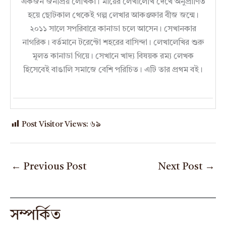
একজন জনপ্রিয় লেখিকা। মায়ের লেখালেখি দেখে অনুপ্রাণিত
হয়ে ছোটকাল থেকেই গল্প লেখার আকঙ্ক্ষার বীজ জন্মে।
২০১১ সালে সপরিবারে কানাডা চলে আসেন। সেখানকার
নাগরিক। বর্তমানে টরেন্টো শহরের বাসিন্দা। লেখালেখির শুরু
মূলত কানাডা গিয়ে। সেখানে খাদ্য বিষয়ক রম্য লেখক
হিসেবেই বাঙালি সমাজে বেশি পরিচিত। এটি তার প্রথম বই।
Post Visitor Views:
৬৯
←
Previous Post
Next Post
→
সম্পর্কিত