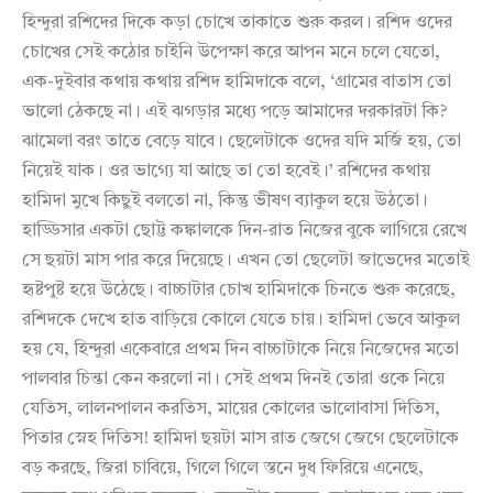
হিন্দুরা রশিদের দিকে কড়া চোখে তাকাতে শুরু করল। রশিদ ওদের
চোখের সেই কঠোর চাইনি উপেক্ষা করে আপন মনে চলে যেতো,
এক-দুইবার কথায় কথায় রশিদ হামিদাকে বলে, ‘গ্রামের বাতাস তো
ভালো ঠেকছে না। এই ঝগড়ার মধ্যে পড়ে আমাদের দরকারটা কি?
ঝামেলা বরং তাতে বেড়ে যাবে। ছেলেটাকে ওদের যদি মর্জি হয়, তো
নিয়েই যাক। ওর ভাগ্যে যা আছে তা তো হবেই।’ রশিদের কথায়
হামিদা মুখে কিছুই বলতো না, কিন্তু ভীষণ ব্যাকুল হয়ে উঠতো।
হাড্ডিসার একটা ছোট্ট কঙ্কালকে দিন-রাত নিজের বুকে লাগিয়ে রেখে
সে ছয়টা মাস পার করে দিয়েছে। এখন তো ছেলেটা জাভেদের মতোই
হৃষ্টপুষ্ট হয়ে উঠেছে। বাচ্চাটার চোখ হামিদাকে চিনতে শুরু করেছে,
রশিদকে দেখে হাত বাড়িয়ে কোলে যেতে চায়। হামিদা ভেবে আকুল
হয় যে, হিন্দুরা একেবারে প্রথম দিন বাচ্চাটাকে নিয়ে নিজেদের মতো
পালবার চিন্তা কেন করলো না। সেই প্রথম দিনই তোরা ওকে নিয়ে
যেতিস, লালনপালন করতিস, মায়ের কোলের ভালোবাসা দিতিস,
পিতার স্নেহ দিতিস! হামিদা ছয়টা মাস রাত জেগে জেগে ছেলেটাকে
বড় করছে, জিরা চাবিয়ে, গিলে গিলে স্তনে দুধ ফিরিয়ে এনেছে,