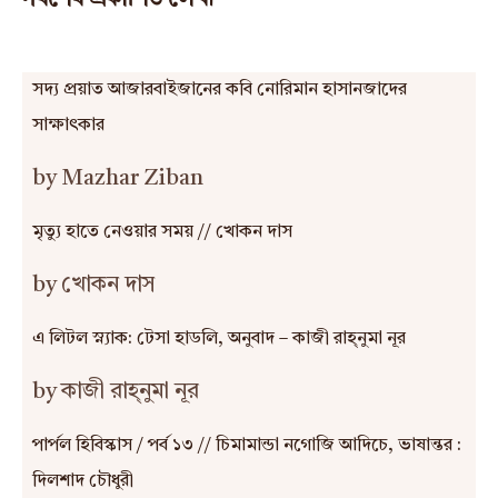
সদ্য প্রয়াত আজারবাইজানের কবি নোরিমান হাসানজাদের
সাক্ষাৎকার
by Mazhar Ziban
মৃত্যু হাতে নেওয়ার সময় // খোকন দাস
by খোকন দাস
এ লিটল স্ন্যাক: টেসা হাডলি, অনুবাদ – কাজী রাহ্‌নুমা নূর
by কাজী রাহ্‌নুমা নূর
পার্পল হিবিস্কাস / পর্ব ১৩ // চিমামান্ডা নগোজি আদিচে, ভাষান্তর :
দিলশাদ চৌধুরী