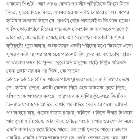
থাকলো শিশুটা। আর প্রচণ্ড বেদনা পাগলীর শরীরটাকে নিংড়ে নিতে
নিতে, মুচড়ে দিতে দিতে, এসময় ওর জানটাও বেরিয়ে গেল। এরপর
হামিদার ভাবনায় আসে যে, পাগলী বেঁচে থাকলেই বা কি লাভ হতো?
ও কি কোনোভাবে নিজের সন্তানকে দেখভাল করে রাখতে পারতো?
তারচেয়ে, এই ভালো হয়েছে যে, ও মরে গেছে। বাচ্চাটা কি সুন্দর
ফুটফুটে! পুড়ে অঙ্গার, কংকালসার একটা শরীরের মধ্যে কিভাবে এতো
সুন্দর একটা ছেলের জন্ম হতে পারলো? কি সুন্দর বড় বড় চোখ! হাত-
পা’গুলোর গড়ন কি সুন্দর। পুরো মর্দ মানুষের ছোট্ট,নিখুঁত প্রতিরূপ
যেন! কোন নরাধম এর পিতা, কে জানে?
ভাবতে ভাবতে হামিদা খাটের পাশে ঘুমিয়ে পড়ে; একটা স্বপ্নও দেখে
সে। হামিদা দেখে, একটা ঘোড়ার পিঠে ওকে আচমকা তুলে নিয়ে,
রশিদ ওকে অপহরণ করছে। তারপর এক মালির কুঁড়েঘরে তিনদিন-
তিনরাত ধরে ওকে আটকে রাখার পর বাইরে বের করে দেয়। হামিদা
পাগল হয়ে যায়, গ্রামের রাস্তায় রাস্তায়, অলিতে-গলিতে উন্মত্ত চিৎকার
আর বুনো হাসি হাসে, আরদৌড়ে দৌড়ে বেড়ায়। আর ওর পেটের মধ্যে
একটা বাচ্চা বড় হয়ে উঠতে থাকে, ওর পেট ফুলতে থাকে। তারপর
একদিন, একটা গাছের ছায়ায় বসে সে একটা ছেলের জন্ম দেয়, যার