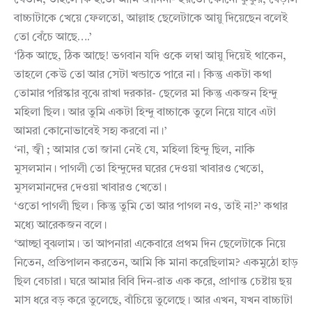
যেতাম, তাহলে কি হতো আমি জানিনা- হয়তো কোনো কুকুর, বেড়াল
বাচ্চাটাকে খেয়ে ফেলতো, আল্লাহ ছেলেটাকে আয়ু দিয়েছেন বলেই
তো বেঁচে আছে….’
‘ঠিক আছে, ঠিক আছে! ভগবান যদি ওকে লম্বা আয়ু দিয়েই থাকেন,
তাহলে কেউ তো আর সেটা খন্ডাতে পারে না। কিন্তু একটা কথা
তোমার পরিস্কার বুঝে রাখা দরকার- ছেলের মা কিন্তু একজন হিন্দু
মহিলা ছিল। আর তুমি একটা হিন্দু বাচ্চাকে তুলে নিয়ে যাবে এটা
আমরা কোনোভাবেই সহ্য করবো না।’
‘না, জ্বী ; আমার তো জানা নেই যে, মহিলা হিন্দু ছিল, নাকি
মুসলমান। পাগলী তো হিন্দুদের ঘরের দেওয়া খাবারও খেতো,
মুসলমানদের দেওয়া খাবারও খেতো।
‘ওতো পাগলী ছিল। কিন্তু তুমি তো আর পাগল নও, তাই না?’ কথার
মধ্যে আরেকজন বলে।
‘আচ্ছা বুঝলাম। তা আপনারা একেবারে প্রথম দিন ছেলেটাকে নিয়ে
নিতেন, প্রতিপালন করতেন, আমি কি মানা করেছিলাম? একমুঠো হাড়
ছিল বেচারা। ঘরে আমার বিবি দিন-রাত এক করে, প্রাণান্ত চেষ্টায় ছয়
মাস ধরে বড় করে তুলেছে, বাঁচিয়ে তুলেছে। আর এখন, যখন বাচ্চাটা