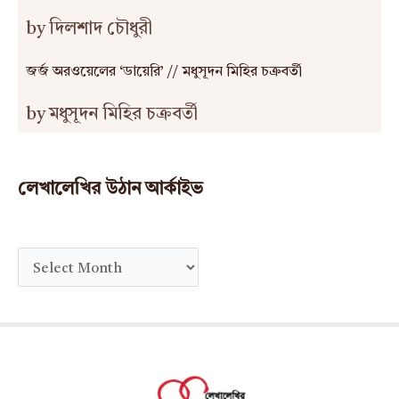
by দিলশাদ চৌধুরী
জর্জ অরওয়েলের ‘ডায়েরি’ // মধুসূদন মিহির চক্রবর্তী
by মধুসূদন মিহির চক্রবর্তী
লেখালেখির উঠান আর্কাইভ
A
r
c
h
i