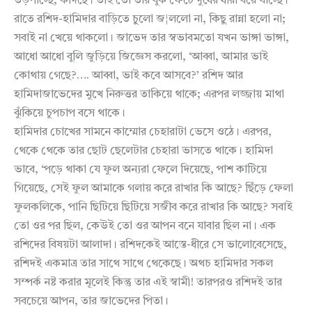
তড়পাচ্ছে, কাঁদছে। তাই তো তার বুক ফেটে দুধের ধারা বয়ে যাচ্ছে।’
রাতে রশিদ-হামিদার বাড়িতে চুুলো জ¦ললো না, কিছু রান্না হলো না;
সবাই না খেয়ে থাকলো। জাভেদ তার স্বভাবমতো যখন ভাঙ্গা ভাঙ্গা,
আধো আধো বুলি জুড়িয়ে জিজ্ঞেস করলো, ‘আব্বা, আমার ভাই
কোথায় গেছে?…. আব্বা, ভাই কবে আসবে?’ রশিদ আর
হামিদাজাভেদের মুখে নিরুত্তর তাকিয়ে থাকে; এরপর লজ্জায় মাথা
ঝুঁকিয়ে চুপচাপ বসে থাকে।
হামিদার চোখের সামনে কাম্মোর চেহারাটা ভেসে ওঠে। এরপর,
থেকে থেকে তার ছোট ছেলেটার চেহারা ভাসতে থাকে। হামিদা
ভাবে, ‘পড়ে থাকা যে ফুল অন্যরা ফেলে দিয়েছে, পাশ কাটিয়ে
গিয়েছে, সেই ফুল আমাকে গলায় করে রাখার কি আছে? ছিঁড়ে ফেলা
ফুলকলিকে, পানি ছিটিয়ে ছিটিয়ে সজীব করে রাখার কি আছে? সবাই
তো ওর পর ছিল, কেউই তো ওর আপন বনে যাবার ছিল না। এক
রশিদের বিষয়টা আলাদা। রশিদকেই আস্তে-ধীরে সে ভালোবেসেছে,
রশিদই একমাত্র তার সাথে সাথে থেকেছে। অথচ হামিদার সকল
সম্পর্ক নষ্ট করার মূলেই কিন্তু তার এই স্বামী! তারপরও রশিদই তার
সবচেয়ে আপন, তার জাভেদের পিতা।