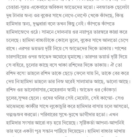
চেহারা-সুরত একেবারে অবিকল জাভেদের মতো। নবজাতক ছেলেটা
দুধ টানার জন্য ওর বুকের সাথে লেগে-লেপ্টে থেকে কাঁদছে, কিন্তু
হামিদার স্তন্য, দুগ্ধধারা বলে তখন কিছু নেই। কাঁপতে কাঁপতে
হামিদাজেগে ওঠে। সামনে দোলনায় ওর নয়াপুত্র তারস্বরে কান্না করে
চলেছে। হামিদা বাচ্চাটাকে কোলে তুলে, বুকের সাথে আলতো চেপে
রাখে। এরপর ভয়ভয় দৃষ্টি নিয়ে সে জাভেদের দিকে তাকায়। পাশের
চারপাইয়ের ওপর জাভেদ অঘোরে ঘুমাচ্ছে। তারপর ভয়ার্ত দৃষ্টি দিয়ে
সে বাইরে, চুলোর কাছে বসে থাকা রশিদের দিকে তাকায়। ঐ তো
রশিদ বসে! তাহলে রশিদ তাকে ছেড়ে ফেলে যায় নি, তাকে বের করে
দেয় নি!হামিদা তাহলে তার নিজ ঘরেই সালামাত আছে, ভালো আছে।
রশিদ ওর ভালোবাসার,মেহেরবান স্বামী। জাভেদ ওর কোঁকড়া
চুলের,সুন্দর ছেলে। ওদের গলির সেই মেয়েটা, সেই কাম্মো- সেও
মাঝেমধ্যে কাকীর সাথে লুকোচুরি করে হামিদার বাসায় চলে আসতো,
গল্পগুজব করতো। পরিবারের সুখে-দুঃখে ভাগীদার হতো। এখন
হামিদার সংসার আরো বড় হয়ে গিয়েছে। সৃষ্টিকর্তা আপনা-আপনিই
তার ঘরে একটা পুত্র সন্তান পাঠিয়ে দিয়েছেন। হামিদা বাচ্চার মাথায়