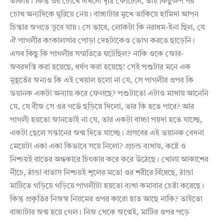
তাকায়। কিন্তু ওর চোখে এখনো দৃষ্টি ফোটেনি, তাই কিছুক্ষণ পর
চোখ অন্যদিকে ঘুরিয়ে নেয়। বাচ্চাটার মুখে তাকিয়ে হামিদা আপন
চিন্তার জগতে ডুবে যায়। সে ভাবে, লোকটা কি নরাধম-ইনা ছিল, যে
ঐ পাগলীর কংকালসার পোড়া দেহটাকেও ভোগ করতে ছাড়েনি।
এসব কিছু কি পাগলীর সম্মতিতে ঘটেছিল? নাকি ওকে জোর-
জবরদস্তি করা হয়েছে, ধর্ষণ করা হয়েছে! সেই পশুটার মনে এক
মুহূর্তের জন্যও কি এই খেয়াল হলো না যে, সে পাগলীর ওপর কি
ভয়ানক একটা অন্যায় করে ফেলছে? পশুটাতো এটাও মাথায় আনেনি
যে, যে বীজ সে ওর গর্ভে ছড়িয়ে দিলো, তার কি হতে পারে? আর
পাগলী হয়তো জানতোই না যে, তার একটা বাচ্চা পয়দা হতে যাচ্ছে,
একটা ছেলে সন্তানের জন্ম দিতে যাচ্ছে। প্রসবের এই ভয়ানক বেদনা
মেয়েটা একা একা কিভাবে সয়ে নিলো? প্রচন্ড ব্যথায়, কষ্টে ও
নিশ্চয়ই রাতের অন্ধকারে চিৎকার করে করে উঠেছে। খোলা আকাশের
নীচে, ঠান্ডা বাতাস নিশ্চয়ই শূলের মতো ওর শরীরে বিঁধেছে, ঠান্ডা
মাটিতে গড়িয়ে গড়িয়ে পাগলীটা হয়তো ব্যথা কমাবার চেষ্টা করেছে।
কিন্তু প্রকৃতির নিজস্ব নিয়মের ওপর কারো হাত আছে নাকি? তাইতো
বাচ্চাটার জন্ম হয়ে গেল। নিজ থেকে জন্মেই, মাটির ওপর পড়ে