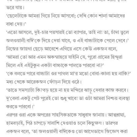
ভরে যায়।
‘ছেলেটাকে আমরা গিয়ে নিয়ে আসবো; দেখি কোন শালা আমাদের
বাধা দেয়।’
‘এতো আসলে, দুই-চার পয়সারই তো ব্যাপার, তাই না! তা, চাঁদা তুলে
জলওয়ালী বাঈ’কে দিয়ে দেয়া যাবে, ও এই বাচ্চাটাকে পেলে দেবে।’
নিজের জায়গা ছেড়ে আবেশে এগিয়ে এসে কেউ একজন বলে,
‘আমরা তো আর এমন অকম্মাহয়ে যাইনি যে, পুরো গ্রামের হিন্দুরা
মিলে এই এইটুকুন একটা বাচ্চাকে পালতে পারবো না?’
‘কে বলতে পারে বাচ্চাটা ওর পাগল মা’র মতো বোবা-কালা হয় নাকি?’
মধ্য থেকে আরেকজন ফোঁড়ন দিয়ে ওঠে।
‘তাতে সমস্যাটা কি?বড় হয়ে না হয় মন্দিরে ঝাড়ু দেবার কাজ করবে।
দু’বেলা একটু পেট পুরেই তো শুধু খাবে! তা ওটা আমরা নিশ্চয় ব্যবস্থা
করতে পারবো।’
এরপর ওরা একে অপরের সাহসিকতাকে সাধুবাদ জানায়। আত্মশ্লাঘা,
হামবড়াই, পিঠ চাপড়ে সাবাশি দেওয়াও চলে কিছুক্ষণ। তারপর
একজন বলে, ‘তা জলওয়ালী বাঈকেও তো আগেভাগে জিজ্ঞেস করা