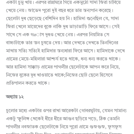
একটা চুমু খায়। এরপর রান্নাঘরে গিয়ে একমুঠো সাদা জিরা চাবিয়ে
খেয়ে নেয়। জাভেদ পুরো দুই বছর ধরে তার স্তন্যপান করেছে।
ছেলেটা দুধ ছেড়েছে বেশিদিন হয় নি। হামিদা শুনেছিল যে, সাদা
জিরা খেলে মায়েদের বুকে নাকি দুধ তাড়াতাড়ি ফিরে আসে। সেই
সাথে সে এক গøাস দুধও খেয়ে নেয়। এরপর নিয়মিত সে
বাচ্চাটাকে তার স্তন চুষতে দেয়। আর দেখতে দেখতে তিনদিনের
মাথায় সত্যি সত্যিই হামিদার স্তন্যধারা ফিরে আসে। হামিদাকে দেখে
গ্রামের মেয়ে-মহিলারা আশ্চর্য হতে থাকে, ধন্য ধন্য করতে থাকে।
আর হামিদা সাক্কাড় গ্রামের পাগলীর ছেলেটাকে আপন করে নিয়ে,
নিজের বুকের দুধ খাওয়াতে থাকে;নিজের ছোট ছেলে হিসেবে
প্রতিপালন করতে থাকে।
অধ্যায় ১২
চুলোর মধ্যে একটার ওপর রাখা আরেকটা গোবরঘুটায়, যেমন সামান্য
একটু স্ফুুলিঙ্গ থেকেই ধীরে ধীরে আগুন ছড়িয়ে পড়ে, ঠিক তেমনি
পাগলীর নবজাতক ছেলেটাকে নিয়ে পুরো গ্রামে গুজগুজ, ফুসফুস