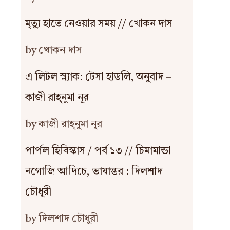
মৃত্যু হাতে নেওয়ার সময় // খোকন দাস
by খোকন দাস
এ লিটল স্ন্যাক: টেসা হাডলি, অনুবাদ –
কাজী রাহ্‌নুমা নূর
by কাজী রাহ্‌নুমা নূর
পার্পল হিবিস্কাস / পর্ব ১৩ // চিমামান্ডা
নগোজি আদিচে, ভাষান্তর : দিলশাদ
চৌধুরী
by দিলশাদ চৌধুরী