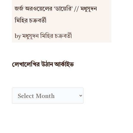
জর্জ অরওয়েলের ‘ডায়েরি’ // মধুসূদন
মিহির চক্রবর্তী
by মধুসূদন মিহির চক্রবর্তী
লেখালেখির উঠান আর্কাইভ
A
r
c
h