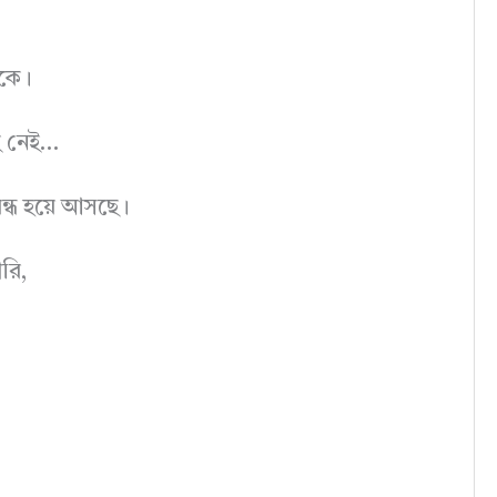
াকে।
াঁই নেই…
ন্ধ হয়ে আসছে।
ারি,