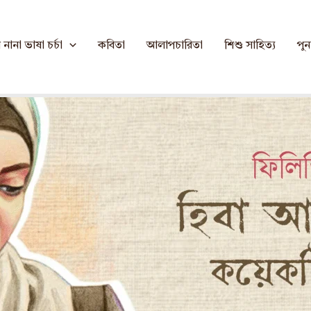
্তর: নন্দিনী সেনগুপ্ত
নানা ভাষা চর্চা
কবিতা
আলাপচারিতা
শিশু সাহিত্য
পুনর