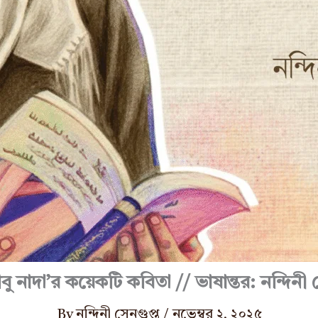
ু নাদা’র কয়েকটি কবিতা // ভাষান্তর: নন্দিনী 
By
নন্দিনী সেনগুপ্ত
/
নভেম্বর ২, ২০২৫