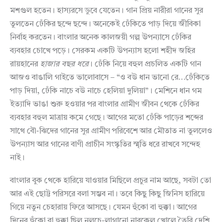
মশগুল হতেন। হাস্যরসে ডুবে যেতেন। গান প্রিয় নারীরা গানের সুর
তুলতেন ঢেঁকির ছন্দে ছন্দে। অনেকেই ঢেঁকিতে পাড় দিয়ে জীবিকা
নির্বাহ করতেন। বাংলার অনেক কালজয়ী গল্প উপন্যাসে ঢেঁকির
ব্যবহার চোখে পড়ে। সেরকম একটি উপন্যাস হলো শহীদ জহির
রায়হানের
হাজার বছর ধরে
। ঢেঁকি নিয়ে বহুল প্রচলিত একটি গান
আজও বাঙালি গাইতে ভালোবাসে – “ও বউ ধান ভানো রে…ঢেঁকিতে
পাড় দিয়া, ঢেঁকি নাচে বউ নাচে হেলিয়া দুলিয়া”। মেশিনে ধান গম
ইত্যাদি ভাঙা শুরু হওয়ার পর বাংলার গ্রামীণ জীবন থেকে ঢেঁকির
ব্যবহার বহুল মাত্রায় কমে গেছে। আগের মতো ঢেঁকি পাড়ের শব্দের
সাথে বৌ-ঝিদের গানের সুর গ্রামীণ পরিবেশে আর মৌতাত না তুললেও
উপন্যাস আর গানের বাণী প্রাচীন সংস্কৃতির স্মৃতি ধরে রাখবে সন্দেহ
নাই।
বাংলার বুক থেকে হারিয়ে যাওয়ার মিছিলে প্রচুর নাম আছে, সবটা তো
আর এই ছোট্ট পরিসরে বলা সম্ভব না। তবে কিছু কিছু জিনিস হারিয়ে
গিয়ে নতুন চেহারায় ফিরে আসছে। যেমন হুঁকো বা হুক্কা। আগের
দিনের হুঁকো বা হুক্কা ছিল নলচে-লাগানো নারকেল খোলে তৈরি দেশি