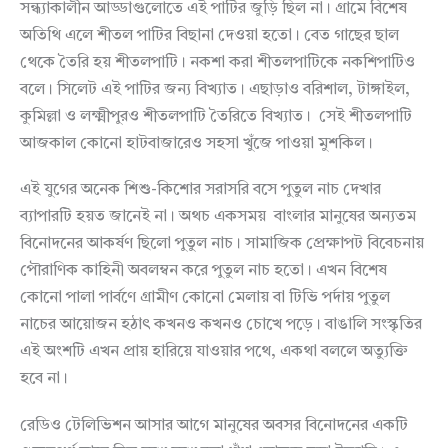
সন্ধ্যাকালীন আড্ডাগুলোতে এই পাটির জুড়ি ছিল না। গ্রামে বিশেষ
অতিথি এলে শীতল পাটির বিছানা দেওয়া হতো। বেত গাছের ছাল
থেকে তৈরি হয় শীতলপাটি। নকশা করা শীতলপাটিকে নকশিপাটিও
বলে। সিলেট এই পাটির জন্য বিখ্যাত। এছাড়াও বরিশাল, টাঙ্গাইল,
কুমিল্লা ও লক্ষ্মীপুরও শীতলপাটি তৈরিতে বিখ্যাত। সেই শীতলপাটি
আজকাল কোনো হাটবাজারেও সহসা খুঁজে পাওয়া মুশকিল।
এই যুগের অনেক শিশু-কিশোর সরাসরি বসে পুতুল নাচ দেখার
ব্যাপারটি হয়ত জানেই না। অথচ একসময় বাংলার মানুষের অন্যতম
বিনোদনের আকর্ষণ ছিলো পুতুল নাচ। সামাজিক প্রেক্ষাপট বিবেচনায়
পৌরাণিক কাহিনী অবলম্বন করে পুতুল নাচ হতো। এখন বিশেষ
কোনো পালা পার্বণে গ্রামীণ কোনো মেলায় বা টিভি পর্দায় পুতুল
নাচের আয়োজন হঠাৎ কখনও কখনও চোখে পড়ে। বাঙালি সংস্কৃতির
এই অংশটি এখন প্রায় হারিয়ে যাওয়ার পথে, একথা বললে অত্যুক্তি
হবে না।
রেডিও টেলিভিশন আসার আগে মানুষের অবসর বিনোদনের একটি