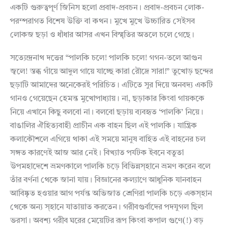
একটি গুরুত্বপূর্ণ জিনিস হলো প্রবাদ-প্রবচন। প্রবাদ-প্রবচন লোক-
পরম্পরাগত বিশেষ উক্তি বা কথন। মুখে মুখে উচ্চারিত সেইসব
লোকজ ছড়া ও ধাঁধার আসর এখন বিস্মৃতির অতলে চলে গেছে।
সত্যেন্দ্রনাথ দত্তের “পালকি চলে! পালকি চলে! গগন-তলে আগুন
জ্বলে! স্তব্ধ গাঁয়ে আদুল গায়ে যাচ্ছে কারা রৌদ্রে সারা!” তুখোড় ছন্দের
ছড়াটি আমাদের অনেকেরই পরিচিত। এটিতে সুর দিয়ে অনবদ্য একটি
গানও গেয়েছেন হেমন্ত মুখোপাধ্যায়। না, ছড়াকার কিংবা গায়ককে
নিয়ে এখানে কিছু বলবো না। বলবো ছড়ায় ব্যবহৃত ‘পালকি’ নিয়ে।
বাঙালির ঐহিত্যবাহী প্রাচীন এক বাহন ছিল এই পালকি। যান্ত্রিক
কলাকৌশলে এগিয়ে থাকা এই সময়ে মানুষ বাহিত এই বাহনের চল
সঙ্গত কারণেই আজ আর নেই। বিখ্যাত পর্যটক ইবনে বতুতা
উপমহাদেশে ভ্রমণকালে পালকি চড়ে বিভিন্নস্হানে ভ্রমণ করেন বলে
তাঁর বর্ণনা থেকে জানা যায়। বিজ্ঞানের কল্যাণে আধুনিক যানবাহন
আবিষ্কৃত হওয়ার আগ পর্যন্ত অভিজাত শ্রেণিরা পালকি চড়ে একস্হান
থেকে অন্য স্হানে যাতায়াত করতেন। গরীবগুর্বাদের পদযুগল ছিল
ভরসা। অবশ্য গরীব ঘরের মেয়েটির রূপ কিংবা কপাল গুণে(!) বড়