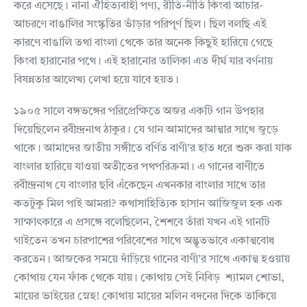
করে এসেছে। নানা ঐহিত্যবাহী পণ্য, রীতি-নীতি কিংবা আচার-
আচরণে বাঙালির সংস্কৃতির ভাঁড়ার পরিপূর্ণ ছিল। ছিল বলছি এই
কারণে বাঙালি তথা বাংলা থেকে তার অনেক কিছুই হারিয়ে গেছে
কিংবা হারানোর পথে। এই হারানোর তালিকা এত দীর্ঘ যার বর্ণনায়
বিষন্নতার আলেখ্য লেখা হয়ে যাবে হয়ত।
১৯০৫ সালে বঙ্গভঙ্গের পরিপ্রেক্ষিতে অজর একটি গান উপহার
দিয়েছিলেন রবীন্দ্রনাথ ঠাকুর। যে গান আমাদের আত্মার সাথে জুড়ে
থাকে। আমাদের জাতীয় সঙ্গীতে বর্ণিত বাণী’র হাত ধরে শুরু করা যাক
বাংলার হারিয়ে যাওয়া অতীতের পথপরিক্রমা। এ গানের বাণীতে
রবীন্দ্রনাথ যে বাংলার ছবি এঁকেছেন এখনকার বাংলার সাথে তার
কতটুকু মিল পাই আমরা? কথাসাহিত্যিক হাসান আজিজুল হক এক
সাক্ষাৎকারে এ প্রসঙ্গে বলেছিলেন, শৈশবে তাঁরা যখন এই গানটি
গাইতেন তখন চারপাশের পরিবেশের সাথে অদ্ভূতভাবে একাত্মবোধ
করতেন। আজকের সময়ে দাঁড়িয়ে গানের বাণী’র সাথে একাত্ম হওয়ায়
কোথায় যেন ফাঁক থেকে যায়। কোথায় সেই নিবিড় শ্যামল শোভা,
মায়ের ভাইয়ের স্নেহ! কোথায় মায়ের মলিন বদনের দিকে তাকিয়ে