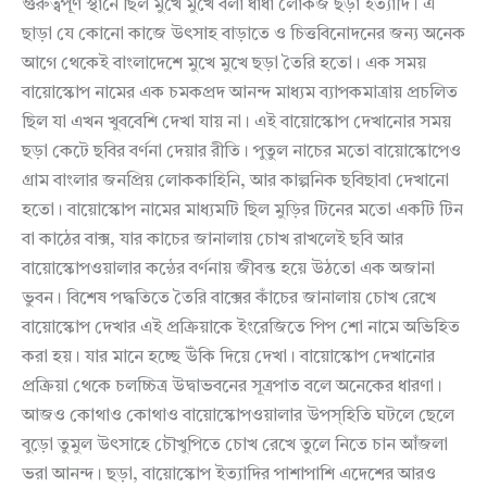
গুরুত্বপূর্ণ স্থানে ছিল মুখে মুখে বলা ধাঁধা লোকজ ছড়া ইত্যাদি। এ
ছাড়া যে কোনো কাজে উৎসাহ বাড়াতে ও চিত্তবিনোদনের জন্য অনেক
আগে থেকেই বাংলাদেশে মুখে মুখে ছড়া তৈরি হতো। এক সময়
বায়োস্কোপ নামের এক চমকপ্রদ আনন্দ মাধ্যম ব্যাপকমাত্রায় প্রচলিত
ছিল যা এখন খুববেশি দেখা যায় না। এই বায়োস্কোপ দেখানোর সময়
ছড়া কেটে ছবির বর্ণনা দেয়ার রীতি। পুতুল নাচের মতো বায়োস্কোপেও
গ্রাম বাংলার জনপ্রিয় লোককাহিনি, আর কাল্পনিক ছবিছাবা দেখানো
হতো। বায়োস্কোপ নামের মাধ্যমটি ছিল মুড়ির টিনের মতো একটি টিন
বা কাঠের বাক্স, যার কাচের জানালায় চোখ রাখলেই ছবি আর
বায়োস্কোপওয়ালার কন্ঠের বর্ণনায় জীবন্ত হয়ে উঠতো এক অজানা
ভুবন। বিশেষ পদ্ধতিতে তৈরি বাক্সের কাঁচের জানালায় চোখ রেখে
বায়োস্কোপ দেখার এই প্রক্রিয়াকে ইংরেজিতে পিপ শো নামে অভিহিত
করা হয়। যার মানে হচ্ছে উঁকি দিয়ে দেখা। বায়োস্কোপ দেখানোর
প্রক্রিয়া থেকে চলচ্চিত্র উদ্বাভবনের সূত্রপাত বলে অনেকের ধারণা।
আজও কোথাও কোথাও বায়োস্কোপওয়ালার উপস্হিতি ঘটলে ছেলে
বুড়ো তুমুল উৎসাহে চৌখুপিতে চোখ রেখে তুলে নিতে চান আঁজলা
ভরা আনন্দ। ছড়া, বায়োস্কোপ ইত্যাদির পাশাপাশি এদেশের আরও