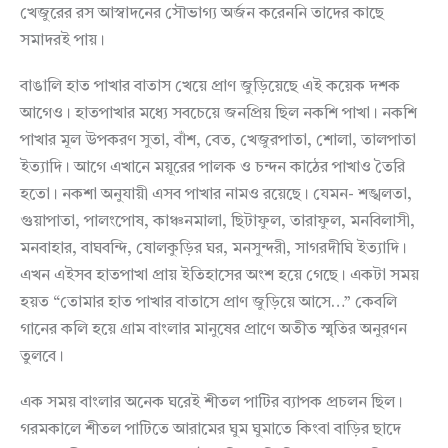
খেজুরের রস আস্বাদনের সৌভাগ্য অর্জন করেননি তাদের কাছে
সমাদরই পায়।
বাঙালি হাত পাখার বাতাস খেয়ে প্রাণ জুড়িয়েছে এই কয়েক দশক
আগেও। হাতপাখার মধ্যে সবচেয়ে জনপ্রিয় ছিল নকশি পাখা। নকশি
পাখার মূল উপকরণ সুতা, বাঁশ, বেত, খেজুরপাতা, শোলা, তালপাতা
ইত্যাদি। আগে এখানে ময়ূরের পালক ও চন্দন কাঠের পাখাও তৈরি
হতো। নকশা অনুযায়ী এসব পাখার নামও রয়েছে। যেমন- শঙ্খলতা,
গুয়াপাতা, পালংপোষ, কাঞ্চনমালা, ছিটাফুল, তারাফুল, মনবিলাসী,
মনবাহার, বাঘবন্দি, ষোলকুড়ির ঘর, মনসুন্দরী, সাগরদীঘি ইত্যাদি।
এখন এইসব হাতপাখা প্রায় ইতিহাসের অংশ হয়ে গেছে। একটা সময়
হয়ত “তোমার হাত পাখার বাতাসে প্রাণ জুড়িয়ে আসে…” কেবলি
গানের কলি হয়ে গ্রাম বাংলার মানুষের প্রাণে অতীত স্মৃতির অনুরণন
তুলবে।
এক সময় বাংলার অনেক ঘরেই শীতল পাটির ব্যাপক প্রচলন ছিল।
গরমকালে শীতল পাটিতে আরামের ঘুম ঘুমাতে কিংবা বাড়ির ছাদে