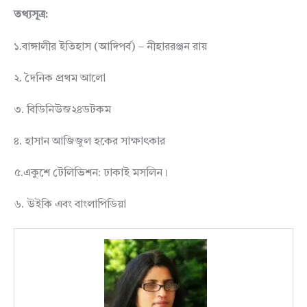
তথ্যসূত্র:
১.বাঙ্গালীর ইতিহাস (আদিপর্ব) – নীহাররঞ্জন রায়
২. দৈনিক প্রথম আলো
৩. বিডিনিউজ২৪ডটকম
৪. হাসান আজিজুল হকের সাক্ষাৎকার
৫.একুশে টেলিভিশন: ঢাকাই মসলিন।
৬. উইকি এবং বাংলাপিডিয়া