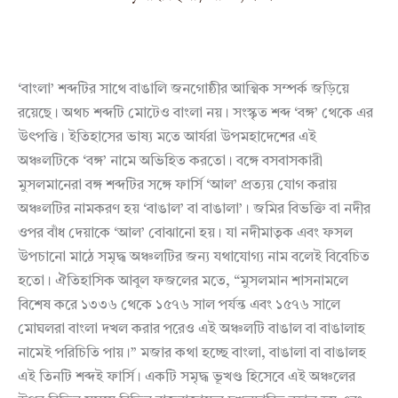
‘বাংলা’ শব্দটির সাথে বাঙালি জনগোষ্ঠীর আত্মিক সম্পর্ক জড়িয়ে
রয়েছে। অথচ শব্দটি মোটেও বাংলা নয়। সংস্কৃত শব্দ ‘বঙ্গ’ থেকে এর
উৎপত্তি। ইতিহাসের ভাষ্য মতে আর্যরা উপমহাদেশের এই
অঞ্চলটিকে ‘বঙ্গ’ নামে অভিহিত করতো। বঙ্গে বসবাসকারী
মুসলমানেরা বঙ্গ শব্দটির সঙ্গে ফার্সি ‘আল’ প্রত্যয় যোগ করায়
অঞ্চলটির নামকরণ হয় ‘বাঙাল’ বা বাঙালা’। জমির বিভক্তি বা নদীর
ওপর বাঁধ দেয়াকে ‘আল’ বোঝানো হয়। যা নদীমাতৃক এবং ফসল
উপচানো মাঠে সমৃদ্ধ অঞ্চলটির জন্য যথাযোগ্য নাম বলেই বিবেচিত
হতো। ঐতিহাসিক আবুল ফজলের মতে, “মুসলমান শাসনামলে
বিশেষ করে ১৩৩৬ থেকে ১৫৭৬ সাল পর্যন্ত এবং ১৫৭৬ সালে
মোঘলরা বাংলা দখল করার পরেও এই অঞ্চলটি বাঙাল বা বাঙালাহ
নামেই পরিচিতি পায়।” মজার কথা হচ্ছে বাংলা, বাঙালা বা বাঙালহ
এই তিনটি শব্দই ফার্সি। একটি সমৃদ্ধ ভূখণ্ড হিসেবে এই অঞ্চলের