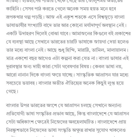
ঐতিহ্য। ইতিহাসের পাতায় থেকে গেছে তার জৌলুশময় অতীতের
কাহিনি। সেসব পাঠ করতে গেলে অনেক সময় হয়ত মনে হবে
রূপকথার গল্প পড়ছি। আজ এই একুশ শতকে এসে বিশ্বজুড়ে বাংলা
ভাষাভাষীর সংখ্যাটি বাদে তার আর কোনো মর্যাদাপূর্ণ অবস্থান নেই।
একটি উদাহরণ দিলেই বোঝা যাবে। আমাজনের কিণ্ডলে বই প্রকাশের
যে ব্যবস্থা আছে সেখানে ভারতের চারটি ভাষাকে জায়গা দেয়া হলেও
তার মধ্যে বাংলা নেই। আছে শুধু হিন্দি, মারাঠি, তামিল, মালায়ালম।
মাত্র একশো বছর আগেও এটা কল্পনা করা যেত না। বাংলা ভাষার এই
দুরাবস্থার জন্য দায়ী কারা সেটা গবেষণার বিষয়। কেবল ভাষা নয়,
আরো নানান দিকে বাংলা ক্ষয়ে যাচ্ছে। সাংস্কৃতিক আগ্রাসন যার মধ্যে
সবচেয়ে ভয়াবহ। বাংলার অতীত ঐতিহ্যের অনেক কিছুই লুপ্ত হয়ে
গেছে।
বাংলার উপর ভারতের অংশে যে আগ্রাসন চলছে সেখানে অন্যান্য
প্রতিযোগী ভাষা সংস্কৃতির প্রভাব আছে, কিন্তু বাংলাদেশে যে আগ্রাসন
সেটা অধিকাংশ ক্ষেত্রেই নিজেদের অবহেলাঘটিত। বাংলাদেশে প্রায়
নিরঙ্কুশভাবে নিজেদের ভাষা সংস্কৃতি অক্ষুন্ন রাখার সুযোগ থাকলেও