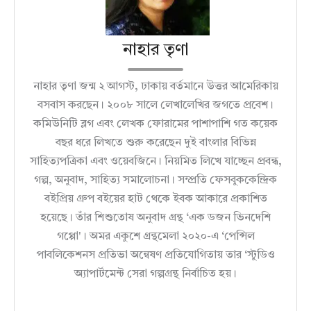
নাহার তৃণা
নাহার তৃণা জন্ম ২ আগস্ট, ঢাকায় বর্তমানে উত্তর আমেরিকায়
বসবাস করছেন। ২০০৮ সালে লেখালেখির জগতে প্রবেশ।
কমিউনিটি ব্লগ এবং লেখক ফোরামের পাশাপাশি গত কয়েক
বছর ধরে লিখতে শুরু করেছেন দুই বাংলার বিভিন্ন
সাহিত্যপত্রিকা এবং ওয়েবজিনে। নিয়মিত লিখে যাচ্ছেন প্রবন্ধ,
গল্প, অনুবাদ, সাহিত্য সমালােচনা। সম্প্রতি ফেসবুককেন্দ্রিক
বইপ্রিয় গ্রুপ বইয়ের হাট থেকে ইবক আকারে প্রকাশিত
হয়েছে। তাঁর শিশুতােষ অনুবাদ গ্রন্থ ‘এক ডজন ভিনদেশি
গপ্পো'। অমর একুশে গ্রন্থমেলা ২০২০-এ ‘পেন্সিল
পাবলিকেশনস প্রতিভা অন্বেষণ প্রতিযােগিতায় তার ‘স্টুডিও
অ্যাপার্টমেন্ট সেরা গল্পগ্রন্থ নির্বাচিত হয়।