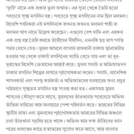
আদরের বস্তু ছিল। ব্রহ্মপুত্র নদের তীরবর্তী কোনো কোনো এলাকায়
‘ফুটি’ নামে এক প্রকার তুলা জন্মাত। এর সুতা থেকে তৈরি হতো
সবচেয়ে সূক্ষ্ম মসলিন বস্ত্র। সবচেয়ে সূক্ষ্ম মসলিনের নাম ছিল মলমল।
বিদেশি পর্যটকরা এই মসলিনকে কখনও কখনও মলমল শাহী বা
মলমল খাস নামে উল্লেখ করেছেন। এগুলো বেশ দামি এবং এরকম
এক প্রস্থ বস্ত্র তৈরি করতে তাঁতীদের দীর্ঘদিন, এমনকি ছয় মাস পর্যন্ত
সময় লেগে যেত। মুঘল আমলে বাংলার রাজধানী ঢাকায় স্থানান্তরিত
হওয়ার পর থেকে ঢাকাই মসলিনের খ্যাতি বেড়ে যায় এবং তা দূর-
দূরান্তের বিদেশি ক্রেতাদের আকৃষ্ট করে। মুগল সম্রাট ও অভিজাতগণ
ঢাকার মসলিন শিল্পের প্রসারে পৃষ্ঠপোষকতা করেন। সম্রাট, প্রাদেশিক
শাসনকর্তা এবং পদস্থ কর্মকর্তা ও অভিজাতদের ব্যবহারের জন্য প্রচুর
পরিমাণে সূক্ষ্মতম মসলিন বস্ত্র সংগ্রহ করা হত। একসময় মুঘল
শাসনের জৌলুস কমে আসে, মুঘলদের তাঁতখানার সবেচেয়ে অভিজ্ঞ
তাঁতিরা দারিদ্র্যে আর অনাহারে পেশা পরিবর্তন করে। ভারতের বিভিন্ন
স্থানীয় রাজা এবং মুঘলদের পৃষ্ঠপোষকতায় ভারতের বিভিন্ন অঞ্চলে
চলা তাঁতখানা স্হবির হতে থাকে। অভিজ্ঞ আর দক্ষ তাঁতিদের জ্ঞান
পরের প্রজন্মের কাছে হস্তান্তরের সুযোগ কমে আসে, আর বাংলায়