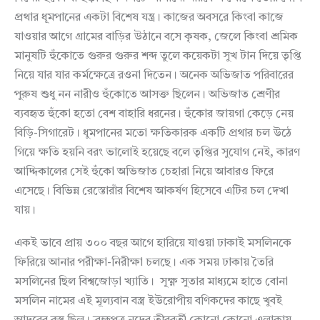
প্রথার ধূমপানের একটা বিশেষ যন্ত্র। কাজের অবসরে কিংবা কাজে
যাওয়ার আগে গ্রামের বাড়ির উঠানে বসে কৃষক, জেলে কিংবা শ্রমিক
মানুষটি হুঁকোতে গুরুর গুরুর শব্দ তুলে কয়েকটা সুখ টান দিয়ে তৃপ্তি
নিয়ে যার যার কর্মক্ষেত্রে রওনা দিতেন। অনেক অভিজাত পরিবারের
পুরুষ শুধু নন নারীও হুঁকোতে আসক্ত ছিলেন। অভিজাত শ্রেণীর
ব্যবহৃত হুঁকো হতো বেশ বাহারি ধরনের। হুঁকোর জায়গা কেড়ে নেয়
বিড়ি-সিগারেট। ধুমপানের মতো ক্ষতিকারক একটি প্রথার চল উঠে
গিয়ে ক্ষতি হয়নি বরং ভালোই হয়েছে বলে তৃপ্তির সুযোগ নেই, কারণ
আদ্দিকালের সেই হুঁকো অভিজাত চেহারা নিয়ে আবারও ফিরে
এসেছে। বিভিন্ন রেস্তোরাঁর বিশেষ আকর্ষণ হিসেবে এটির চল দেখা
যায়।
একই ভাবে প্রায় ৩০০ বছর আগে হারিয়ে যাওয়া ঢাকাই মসলিনকে
ফিরিয়ে আনার পরীক্ষা-নিরীক্ষা চলছে। এক সময় ঢাকায় তৈরি
মসলিনের ছিল বিশ্বজোড়া খ্যাতি। সূক্ষ্ণ সুতার মাধ্যমে হাতে বোনা
মসলিন নামের এই মূল্যবান বস্ত্র ইউরোপীয় বণিকদের কাছে খুবই