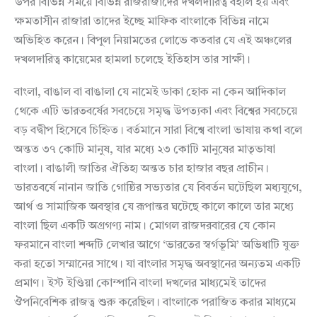
উপর বিভিন্ন সময়ে বিভিন্ন রাজরাজাদের দখলদারিত্ব বহাল হয় এবং
ক্ষমতাসীন রাজারা তাদের ইচ্ছে মাফিক বাংলাকে বিভিন্ন নামে
অভিহিত করেন। বিপুল নিয়ামতের লোভে কতবার যে এই অঞ্চলের
দখলদারিত্ব কায়েমের হামলা চলেছে ইতিহাস তার সাক্ষী।
বাংলা, বাঙাল বা বাঙালা যে নামেই ডাকা হোক না কেন আদিকাল
থেকে এটি ভারতবর্ষের সবচেয়ে সমৃদ্ধ উপত্যকা এবং বিশ্বের সবচেয়ে
বড় বদ্বীপ হিসেবে চিহ্নিত। বর্তমানে সারা বিশ্বে বাংলা ভাষায় কথা বলে
অন্তত ৩৭ কোটি মানুষ, যার মধ্যে ২৩ কোটি মানুষের মাতৃভাষা
বাংলা। বাঙালী জাতির ঐতিহ্য অন্তত চার হাজার বছর প্রাচীন।
ভারতবর্ষে নানান জাতি গোষ্ঠির সভ্যতার যে বিবর্তন ঘটেছিল মধ্যযুগে,
আর্থ ও সামাজিক অবস্থার যে রূপান্তর ঘটেছে কালে কালে তার মধ্যে
বাংলা ছিল একটি অগ্রগণ্য নাম। মোগল রাজদরবারের যে কোন
ফরমানে বাংলা শব্দটি লেখার আগে ‘ভারতের স্বর্গভূমি’ অভিধাটি যুক্ত
করা হতো সম্মানের সাথে। যা বাংলার সমৃদ্ধ অবস্থানের অন্যতম একটি
প্রমাণ। ইস্ট ইণ্ডিয়া কোম্পানি বাংলা দখলের মাধ্যমেই তাদের
ঔপনিবেশিক রাজত্ব শুরু করেছিল। বাংলাকে পরাজিত করার মাধ্যমে