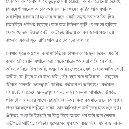
সেটাকে অবহেলার সাথে ছুঁড়ে ফেলা হয়েছে। বরণ করে নেয়া হয়েছে
ভিনদেশী অনেক আচার-আচরণ। নিজেদের কৃষ্টির প্রতি যথাযথ
শ্রদ্ধাশীল যত্নবান না হওয়ার কারণে একটি সমৃদ্ধ জনপদ দিন দিন
হতদরিদ্রে পরিণত হয়েছে। কত কত নির্দশন-কৃষ্টি যে বাংলা হারিয়ে
ফেলেছে তার ইয়ত্তা নেই। অতীতচারীতায় কেবল জানা সম্ভব হয়
বাংলার একদা সুয়োরাণী থাকার ঠাটবাটের গালগল্প।
লেখার সূত্রে অগ্রগণ্য কথাসাহিত্যিক হাসান আজিজুল হকের একটা
কথার প্রতিধ্বনি এখানে করা যেতে পারে- “আমরা বর্তমানে বাঁচি,
ভবিষ্যৎ নিয়ে চিন্তা করি, কল্পনা করি। পেছনে যেটা ফেলে আসি সেটা
অতীত, তা নিয়ে যখন কথা বলি সেটা হয়ে যায় স্মৃতিচারণ। মানুষের
জীবনে কোনটা গুরুত্বপূর্ণ- অতীত, বর্তমান না ভবিষ্যৎ?” বর্তমান
সময়টাই সবচেয়ে গুরুত্বপূর্ণ সন্দেহ নাই। কেননা আমাদের জীবিত
থাকাটা এ সময়ের সাথে সরাসরি জড়িত। কিন্তু বর্তমানের যে ভিত্তিটার
উপর আমাদের দাঁড়িয়ে থাকা, তার অধিকাংশ অতীতের হাত ধরে সৃষ্ট।
ঐহিত্য, সংস্কৃতি ইত্যাদি যা কিছু নিয়ে আমরা গর্ব করি তার শেকড়
অতীতের মাটিতে পোঁতা। যুগের পর যুগ ধরে বাঙালি যা ধারণ ও লালন