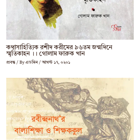
কথাসাহিত্যিক রশীদ করীমের ৯৬তম জন্মদিনে
স্মৃতিকাহন ।। গোলাম ফারুক খান
প্রবন্ধ
/ By
এডমিন
/
আগস্ট ১৭, ০২০১