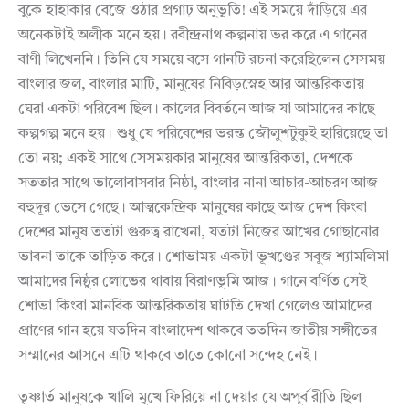
বুকে হাহাকার বেজে ওঠার প্রগাঢ় অনুভূতি! এই সময়ে দাঁড়িয়ে এর
অনেকটাই অলীক মনে হয়। রবীন্দ্রনাথ কল্পনায় ভর করে এ গানের
বাণী লিখেননি। তিনি যে সময়ে বসে গানটি রচনা করেছিলেন সেসময়
বাংলার জল, বাংলার মাটি, মানুষের নিবিড়স্নেহ আর আন্তরিকতায়
ঘেরা একটা পরিবেশ ছিল। কালের বিবর্তনে আজ যা আমাদের কাছে
কল্পগল্প মনে হয়। শুধু যে পরিবেশের ভরন্ত জৌলুশটুকুই হারিয়েছে তা
তো নয়; একই সাথে সেসময়কার মানুষের আন্তরিকতা, দেশকে
সততার সাথে ভালোবাসবার নিষ্ঠা, বাংলার নানা আচার-আচরণ আজ
বহুদূর ভেসে গেছে। আত্মকেন্দ্রিক মানুষের কাছে আজ দেশ কিংবা
দেশের মানুষ ততটা গুরুত্ব রাখেনা, যতটা নিজের আখের গোছানোর
ভাবনা তাকে তাড়িত করে। শোভাময় একটা ভূখণ্ডের সবুজ শ্যামলিমা
আমাদের নিষ্ঠুর লোভের থাবায় বিরাণভূমি আজ। গানে বর্ণিত সেই
শোভা কিংবা মানবিক আন্তরিকতায় ঘাটতি দেখা গেলেও আমাদের
প্রাণের গান হয়ে যতদিন বাংলাদেশ থাকবে ততদিন জাতীয় সঙ্গীতের
সম্মানের আসনে এটি থাকবে তাতে কোনো সন্দেহ নেই।
তৃষ্ণার্ত মানুষকে খালি মুখে ফিরিয়ে না দেয়ার যে অপূর্ব রীতি ছিল