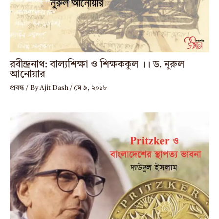
রবীন্দ্রনাথ: বাল্যশিক্ষা ও শিক্ষককুল ।। ড. নুরুল
আনোয়ার
প্রবন্ধ
/ By
Ajit Dash
/
মে ৯, ২০১৮