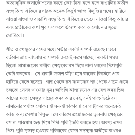
অত্যাধুনিক কলাকৌশলের কাছে কোণঠাসা হতে হতে বাঙালির অতীত
সংস্কৃতি ও ঐতিহ্যের ধারক অনেক কিছুই আজ বিলুপ্তির পথে। হারিয়ে
যাওয়া বাংলা ও বাঙালি সংস্কৃতি ও ঐতিহ্যের ভেসে যাওয়া কিছু আচার
এবং প্রতীকের কথা খুব সংক্ষেপে উল্লেখ করে আলোচনার সুতো
গোটাবো।
শীত ও খেজুরের রসের মধ্যে গভীর একটি সম্পর্ক রয়েছে। তবে
বর্তমান গ্রাম-বাংলায় এ সম্পর্ক ক্রমেই কমে যাচ্ছে। একটা সময়
ছিলো গ্রামাঞ্চলের নারীরা খেজুরের রস দিয়ে নানা ধরনের পিঠাপুলি
তৈরি করতেন। সে ধারাটি ক্রমশ ক্ষীণ হয়ে কালের বিবর্তনে প্রায়
হারিয়ে যেতে বসেছে। গাছ থেকে রস নামানোর পর থেকে গ্রামে গ্রামে
চলতো সেসব খাওয়ার ধুম। অতিথি আপ্যায়নেও এর বেশ কদর ছিল।
আগের মতো খেজুর গাছের কদর আর নেই, নেই গাছে উঠে রস
নামানোর পর্যাপ্ত লোক। জীবন-জীবিকার টানে গাছীদের অনেকেই
আজ অন্য পেশায় নিযুক্ত। যে কারণে প্রয়োজনের তুলনায় খেজুরের
রস না পাওয়ায় গুড় দিয়ে পিঠা-পুলি তৈরি করতে হয়। অবশ্য এসব
পিঠা-পুলি সুস্বাদু হওয়ায় পরিবারের যেসব সদস্যরা অতীতে কখনও