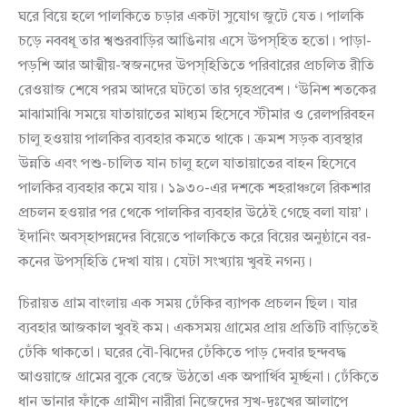
ঘরে বিয়ে হলে পালকিতে চড়ার একটা সুযোগ জুটে যেত। পালকি
চড়ে নববধূ তার শ্বশুরবাড়ির আঙিনায় এসে উপস্হিত হতো। পাড়া-
পড়শি আর আত্মীয়-স্বজনদের উপস্হিতিতে পরিবারের প্রচলিত রীতি
রেওয়াজ শেষে পরম আদরে ঘটতো তার গৃহপ্রবেশ। ‘উনিশ শতকের
মাঝামাঝি সময়ে যাতায়াতের মাধ্যম হিসেবে স্টীমার ও রেলপরিবহন
চালু হওয়ায় পালকির ব্যবহার কমতে থাকে। ক্রমশ সড়ক ব্যবস্থার
উন্নতি এবং পশু-চালিত যান চালু হলে যাতায়াতের বাহন হিসেবে
পালকির ব্যবহার কমে যায়। ১৯৩০-এর দশকে শহরাঞ্চলে রিকশার
প্রচলন হওয়ার পর থেকে পালকির ব্যবহার উঠেই গেছে বলা যায়’।
ইদানিং অবস্হাপন্নদের বিয়েতে পালকিতে করে বিয়ের অনুষ্ঠানে বর-
কনের উপস্হিতি দেখা যায়। যেটা সংখ্যায় খুবই নগন্য।
চিরায়ত গ্রাম বাংলায় এক সময় ঢেঁকির ব্যাপক প্রচলন ছিল। যার
ব্যবহার আজকাল খুবই কম। একসময় গ্রামের প্রায় প্রতিটি বাড়িতেই
ঢেঁকি থাকতো। ঘরের বৌ-ঝিদের ঢেঁকিতে পাড় দেবার ছন্দবদ্ধ
আওয়াজে গ্রামের বুকে বেজে উঠতো এক অপার্থিব মূর্চ্ছনা। ঢেঁকিতে
ধান ভানার ফাঁকে গ্রামীণ নারীরা নিজেদের সুখ-দুঃখের আলাপে