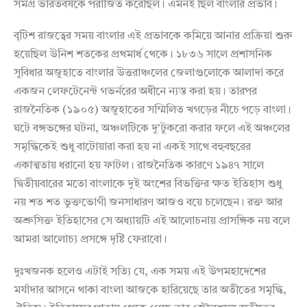
সমগ্র ভারতবর্ষকে পরাজিত করেছিল। এমনই ছিল বাংলার প্রভাব।
বৃটিশ রাজত্বের সময় বাংলার এই প্রভাবকে কমিয়ে আনার প্রক্রিয়া শুরু
হয়েছিল উনিশ শতকের প্রথমার্ধ থেকে। ১৮৩৬ সালে প্রশাসনিক
সুবিধার অজুহাতে বাংলার উত্তরাঞ্চলের জেলাগুলোকে আলাদা করে
একজন লেফটেনেন্ট গভর্নরের অধীনে ন্যস্ত করা হয়। তারপর
রাজনৈতিক (১৯০৫) অজুহাতের সম্মিলিত খগড়ের নীচে পড়ে বাংলা।
ঘটে বঙ্গভঙ্গের ঘটনা, অঞ্চলটিকে দু’টুকরো করার ফলে এই অঞ্চলের
সমৃদ্ধিকেই শুধু বাটোয়ারা করা হয় না একই সাথে বহুবছরের
একাত্মতায় ধরানো হয় ফাটল। রাজনৈতিক কারণে ১৯৪৭ সালে
দ্বিতীয়বারের মতো বাংলাকে দুই অংশের বিভক্তির ক্ষত ইতিহাস শুধু
নয় শত শত ভুক্তভোগী জনসাধারণ আজও বয়ে চলেছেন। রক্ত আর
অশ্রুসিক্ত ইতিহাসের সে অধ্যায়টি এই আলোচনায় প্রাসঙ্গিক নয় বলে
আমরা আলোচ্য প্রসঙ্গে দৃষ্টি ফেরাবো।
দুঃখজনক হলেও এটাই সত্যি যে, এক সময় এই উপমহাদেশের
মর্যাদার আসনে থাকা বাংলা আজকে হারিয়েছে তার অতীতের সমৃদ্ধি,