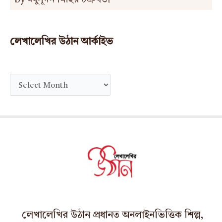
লেখালেখির উঠান আর্কাইভ
A
r
c
h
i
v
e
s
লেখালেখির উঠান প্রধানত অনলাইনভিত্তিক শিল্প,