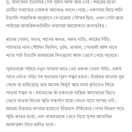
ডু, বলিখেলা ইত্যাদির সেই সুদিন আজ আর নেই। শহরের মতো
গ্রামীন সমাজের লোকজ আচারও বদলে গেছে। একসময় বিয়ে শাদি
ইত্যাদি সামাজিক অনুষ্ঠানে যে ঘরোয়া সৌন্দর্য ছিল, এখন সেটা ক্লাব
পর্যায়ের আন্তরিকতাবিহীন দায়সারা আয়োজনে রূপান্তরিত।
ধানের গোলা, খড়ম, খাগের কলম, গরুর গাড়ি, কাঠের পিঁড়ি,
পাটজাত নানা শৌখিন জিনিস, ডুলি, মাথাল, সোনালী আঁশ নামে
খ্যাত পাট ইত্যাদি ব্যবহারের দিনগুলো আজ ভেসে গেছে বহুদূরে।
পুরাতনকে সরিয়ে নতুন জায়গা করে নেয় একথা যেমন সত্যি, একই
সাথে এটাও সত্যি সব শূন্যতার পূরণ সম্ভব হয়না। চিরায়ত বাংলার বুক
থেকে যা হারিয়েছে তার অনেক কিছুই আর মাথা কুটলেও ফিরে
পাওয়া সম্ভব না। বর্তমানের ঝাঁ চকচকে যান্ত্রিক আড়ম্বরের ভিড়ে
ভেসে যাওয়া দিনের স্মৃতি সন্তর্পণে ছায়া ফেলে যাবে সন্দেহ নাই।
আমরা চিরায়ত বাংলার হারানো ইতিহাস ঐহিত্যের সেসব বিবরণ পড়ে
স্মৃতি কাতর হবো, এবং বাস্তবতাকে মেনে নিয়ে সুন্দর আগামির
আকাঙ্ক্ষা নিয়ে ধাবিত হবো।