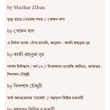
by Mazhar Ziban
মৃত্যু হাতে নেওয়ার সময় // খোকন দাস
by খোকন দাস
এ লিটল স্ন্যাক: টেসা হাডলি, অনুবাদ – কাজী রাহ্‌নুমা নূর
by কাজী রাহ্‌নুমা নূর
পার্পল হিবিস্কাস / পর্ব ১৩ // চিমামান্ডা নগোজি আদিচে, ভাষান্তর :
দিলশাদ চৌধুরী
by দিলশাদ চৌধুরী
জর্জ অরওয়েলের ‘ডায়েরি’ // মধুসূদন মিহির চক্রবর্তী
by মধুসূদন মিহির চক্রবর্তী