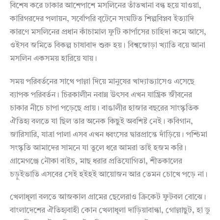
বিশেষ করে ঢাকার আশেপাশে মসলিনের তাঁতখানা বন্ধ হয়ে যাওয়া,
কারিগরদের পলায়ন, সর্বোপরি বৃটেনে সংঘটিত শিল্পবিপ্লব ইত্যাদি
কারণে মসলিনের প্রধান কাঁচামাল ফুটি কার্পাসের চাহিদা কমে আসে,
ওইসব জমিতে বিকল্প চাষাবাদ শুরু হয়। বিশ্বজোড়া খ্যাতি বয়ে আনা
মসলিন একসময় হারিয়ে যায়।
সময় পরিবর্তনের সাথে পাল্লা দিয়ে মানুষের খাদ্যাভ্যাসেও এসেছে
ব্যাপক পরিবর্তন। চিরকালীন নবান্ন উৎসব এখন যান্ত্রিক জীবনের
চাকার নীচে চাপা পড়েছে প্রায়। বাঙালীর হাজার বছরের সাংস্কৃতিক
ঐতিহ্য বলতে যা ছিল তার অনেক কিছুই অবশিষ্ট নেই। কবিগান,
জারিসারি, যাত্রা পালা এসব এখন ধ্বংসের দ্বারপ্রান্তে দাঁড়িয়ে। পশ্চিমা
সংস্কৃতি আমাদের সামনে যা তুলে ধরে আমরা তাই হজম করি।
গ্রামেগঞ্জে নৌকা বাইচ, মাছ ধরার প্রতিযোগিতা, শীতকালের
চড়ুইভাতি এসবের সেই হইহই আয়োজন আর তেমন চোখে পড়ে না।
খেলাধূলা বলতে আজকাল গ্রামের ছেলেরাও ক্রিকেট ফুটবল বোঝে।
বাংলাদেশের ঐতিহ্যবাহী কোন খেলাধূলা দাড়িয়াবান্ধা, গোল্লাছুট, হা ডু