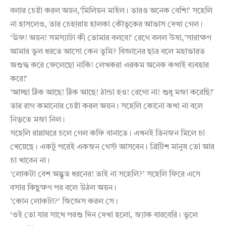
বলার চেষ্টা করল অয়ন,‘মিলিয়ন মাইল। তারও অনেক বেশি!’ সহেলি
না হাসলেও, তার চেহারায় হালকা কৌতুকের আভাস দেখা গেল।
‘উফ! অয়ন! সমস্যাটা কী তোমার বলবে!’ রেগে বলল ঊষা,‘সারাক্ষণ
আমার ভুল ধরতে আসো কেন তুমি? বিজ্ঞানের ছাত্র বলে মহাভারত
অশুদ্ধ করে ফেলেছো নাকি! লেখকরা এরকম অনেক কথাই ব্যবহার
করে!’
‘আচ্ছা ঠিক আছে! ঠিক আছে! ঠান্ডা হও! রেগো না! শুধু মজা করেছি!’
তার রাগ কমানোর চেষ্টা করল অয়ন। সহেলি কোনো কথা না বলে
নিভৃতে মজা নিল।
সহেলি রান্নাঘরে চলে গেল কফি বানাতে। এখনই তিনজন মিলে চা
খেয়েছে। একটু পরেই একজন গেস্ট আসবেন। ব্রিটিশ মানুষ তো আর
চা খাবেন না।
‘লোকটা বেশ অদ্ভুত ধরনের! তাই না সহেলি?’ সহেলি ফিরে এসে
বসার কিছুক্ষণ পর বলে উঠল অয়ন।
‘কোন লোকটা?’ জিজ্ঞেস করল সে।
‘ওই তো যার সাথে পরশু দিন দেখা হলো, জ্যাক বারবেরি। ভুলে