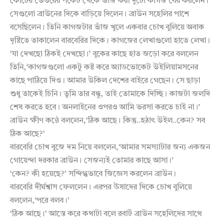
কোটের ভেতরের পকেট থেকে ভাঁজ করা দুটো কাগজ বের করলেন।
সেগুলো ব্রাউনের দিকে বাড়িয়ে দিলেন। ব্রাউন সহেলির পাশে
বসেছিলেন। তিনি কাগজটার ভাঁজ খুলে একবার চোখ বুলিয়ে অবাক
দৃষ্টিতে তাকালেন বারবেরির দিকে। কাগজের লেখাগুলো হাতে লেখা।
‘যা দেখছো ঠিকই দেখছো।’ বুকের কাছে হাত জড়ো করে বললেন
তিনি,‘কাগজগুলো একটু কষ্ট করে অ্যাডভোকেট উইলিয়ামসনের
কাছে পাঠিয়ে দিও। আমার উকিল দেশের বাইরে গেছেন। সে ছাড়া
শুধু তাকেই চিনি। তুমি তার বন্ধু, তাই তোমাকে দিচ্ছি। কাজটা জলদি
শেষ করতে হবে। অনলাইনের ওপরও আমি ভরসা করতে চাই না।’
ব্রাউন ক্ষীণ কন্ঠে বললেন,‘ঠিক আছে। কিন্তু..হঠাৎ উইল..কেন? সব
ঠিক আছে?’
বারবেরি চোখ বুজে দম নিয়ে বললেন,‘আমার সমস্যাটার জন্য একজন
গোয়েন্দা দরকার ব্রাউন। সেজন্যই তোমার কাছে আসা।’
‘কেন? কী হয়েছে?’ সন্দিগ্ধভাবে জিজ্ঞেস করলেন ব্রাউন।
বারবেরি দীর্ঘশ্বাস ফেললেন। এরপর ঊষাদের দিকে চোখ বুলিয়ে
বললেন,‘পরে বলব।’
‘ঠিক আছে।’ আস্তে করে কথাটা বলে রবার্ট ব্রাউন সহেলিদের সাথে