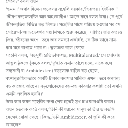
গেলে?’ বলল অয়ন।
‘হুমম।’ জবাব দিলেন প্রফেসর সহেলি সরকার,‘ভিন্নতর। ইউনিক।’
‘ভীষণ বদমেজাজি! আর অহংকারীও!’ আস্তে করে বলল ঊষা। সে পূর্বে
জীবনবৃত্তিক বিভিন্ন গল্প লিখত। সহেলির সাথে পরিচয় হওয়ার পর সে
গোয়েন্দা-অ্যাডভেঞ্চার গল্প লিখতে শুরু করেছে। সাহিত্য তার অত্যন্ত
প্রিয়, জীবনের অংশ। তবে তার সমস্যা একটাই, সে ঠিক ভাবে নাম-
ধাম মনে রাখতে পারে না। ভুলভাল বলে ফেলে।
সহেলি বলল, ‘বহুমুখী প্রতিভাসম্পন্ন, Multitalented.’ সে সোফায়
আঙুল ঠুকতে ঠুকতে বলল,‘দু’হাত সমান তালে চলে, যাকে বলে
সব্যসাচী বা Ambidexter। বড়লোক বাড়ির বড় ছেলে,
বংশানুক্রমিকভাবে কোটি টাকার ব্যবসার মালিক এখন। তবে অন্যান্য
বহু কাজেই আছেন। বড়লোকেদের বড়-বড় কারবার কথাটা তো এমনি
এমনি প্রচলিত হয়নি।’
ঊষা আর অয়ন সহেলির কথা শেষ হতেই মুখ চাওয়াচাওয়ি করল।
অয়ন হতবাক কন্ঠে বলল,‘তিনি কী ধরনের মানুষ তা তাঁর ভাবভঙ্গি
দেখেই বোঝা গেছে। কিন্তু..উনি Ambidexter, তা তুমি কী করে
জানলে?’