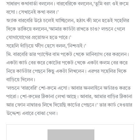
সাধারণ কথাবার্তা বললেন। বারবেরিকে বললেন,‘তুমি বরং ওই রুমে
বসো। সেখানেই কথা বলব।’
জ্যাক বারবেরি উঠে চলেই যাচ্ছিলেন, হঠাৎ কী মনে হতেই সহেলির
দিকে তাকিয়ে বললেন,‘আমার কার্ডটা রাখতে চাও? লন্ডনে গেলে
যোগাযোগের প্রয়োজন হতে পারে।’
সহেলি দাঁড়িয়ে ক্ষীণ হেসে বলল,‘নিশ্চয়ই।’
মি. বারবেরি তার প্যান্টের বাম পকেট থেকে মানিব্যাগ বের করলেন।
একটা কার্ড বের করে কোটের পকেট থেকে একটা কলম বের করে
নিয়ে কার্ডটার পেছনে কিছু একটা লিখলেন। এরপর সহেলির দিকে
বাড়িয়ে দিলেন।
‘লন্ডনে ‘বারবেরি’ শো-রুমে এসো। আবার অনলাইনে অর্ডারও করতে
পারো। শো-রুমের ঠিকানা লেখা আছে। আবার, আমার বাড়ির ঠিকানা
আর ফোন নাম্বারও লিখে দিয়েছি কার্ডের পেছনে।’ তার কার্ড দেওয়ার
উদ্দেশ্য এবারে বোঝা গেল।