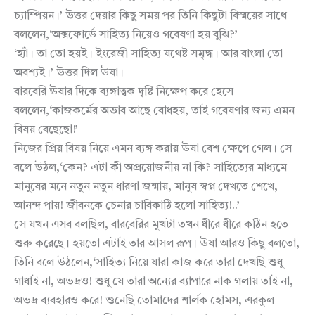
চ্যাম্পিয়ন।’ উত্তর দেয়ার কিছু সময় পর তিনি কিছুটা বিস্ময়ের সাথে
বললেন,‘অক্সফোর্ডে সাহিত্য নিয়েও গবেষণা হয় বুঝি?’
‘হ্যাঁ। তা তো হয়ই। ইংরেজী সাহিত্য যথেষ্ট সমৃদ্ধ। আর বাংলা তো
অবশ্যই।’ উত্তর দিল ঊষা।
বারবেরি ঊষার দিকে ব্যঙ্গাত্বক দৃষ্টি নিক্ষেপ করে হেসে
বললেন,‘কাজকর্মের অভাব আছে বোধহয়, তাই গবেষণার জন্য এমন
বিষয় বেছেছো!’
নিজের প্রিয় বিষয় নিয়ে এমন ব্যঙ্গ করায় ঊষা বেশ ক্ষেপে গেল। সে
বলে উঠল,‘কেন? এটা কী অপ্রয়োজনীয় না কি? সাহিত্যের মাধ্যমে
মানুষের মনে নতুন নতুন ধারণা জন্মায়, মানুষ স্বপ্ন দেখতে শেখে,
আনন্দ পায়! জীবনকে চেনার চাবিকাঠি হলো সাহিত্য!..’
সে যখন এসব বলছিল, বারবেরির মুখটা তখন ধীরে ধীরে কঠিন হতে
শুরু করেছে। হয়তো এটাই তার আসল রূপ। ঊষা আরও কিছু বলতো,
তিনি বলে উঠলেন,‘সাহিত্য নিয়ে যারা কাজ করে তারা দেখছি শুধু
গাধাই না, অভদ্রও! শুধু যে তারা অন্যের ব্যাপারে নাক গলায় তাই না,
অভদ্র ব্যবহারও করে! শুনেছি তোমাদের শার্লক হোমস, এরকুল