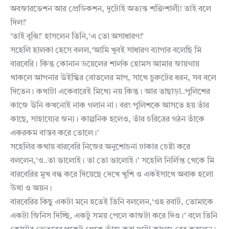
অবজারভেশন আর প্রেডিকশন, দুটোই অত্যন্ত শক্তিশালী! তাই বলে
দিল!’
‘তাই বুঝি!’ হাসলেন তিনি,‘এ তো অসাধারণ!’
সহেলি হালকা হেসে বলল,‘আমি খুবই সাধারণ ব্যাপার বলেছি মি
বারবেরি। কিন্তু কোনান ডয়েলের শার্লক হোমস আমার জায়গায়
থাকলে আপনার উইস্কির বোতলের মাপ, সাথে চুরুটের ধরন, সব বলে
দিতেন। কথাটা একেবারেই মিথ্যে নয় কিন্তু। আর তাছাড়া..পুলিশের
কাজে উনি কখনোই নাক গলান না। বরং পুলিশকে আসতে হয় তাঁর
কাছে, সাহায্যের জন্য। কাল্পনিক হলেও, তাঁর চরিত্রের গঠন তাঁকে
একরকম বাস্তব করে তোলে।’
সহেলির কথায় বারবেরি নিজের অনুশোচনা ঢাকার চেষ্টা করে
বললেন,‘ও..তা ভালোই। তা তো ভালোই।’ সহেলি নির্লিপ্ত থেকে মি
বারবেরির মুখ বন্ধ করে দিয়েছে দেখে খুশি ও একইসাথে অবাক হলো
ঊষা ও অয়ন।
বারবেরির কিছু একটা মনে হতেই তিনি বললেন,‘ওহ রবার্ট, তোমাকে
একটা জিনিস দিচ্ছি, একটু সময় পেলে কাজটা করে দিও।’ বলে তিনি