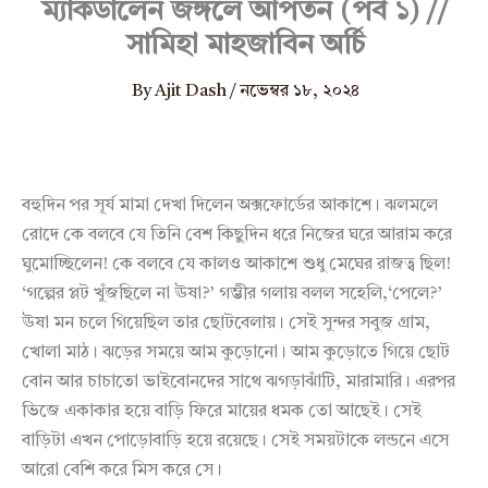
ম্যাকডালেন জঙ্গলে আপতন (পর্ব ১) //
সামিহা মাহজাবিন অর্চি
By
Ajit Dash
/
নভেম্বর ১৮, ২০২৪
বহুদিন পর সূর্য মামা দেখা দিলেন অক্সফোর্ডের আকাশে। ঝলমলে
রোদে কে বলবে যে তিনি বেশ কিছুদিন ধরে নিজের ঘরে আরাম করে
ঘুমোচ্ছিলেন! কে বলবে যে কালও আকাশে শুধু মেঘের রাজত্ব ছিল!
‘গল্পের প্লট খুঁজছিলে না ঊষা?’ গম্ভীর গলায় বলল সহেলি,‘পেলে?’
ঊষা মন চলে গিয়েছিল তার ছোটবেলায়। সেই সুন্দর সবুজ গ্রাম,
খোলা মাঠ। ঝড়ের সময়ে আম কুড়োনো। আম কুড়োতে গিয়ে ছোট
বোন আর চাচাতো ভাইবোনদের সাথে ঝগড়াঝাঁটি, মারামারি। এরপর
ভিজে একাকার হয়ে বাড়ি ফিরে মায়ের ধমক তো আছেই। সেই
বাড়িটা এখন পোড়োবাড়ি হয়ে রয়েছে। সেই সময়টাকে লন্ডনে এসে
আরো বেশি করে মিস করে সে।