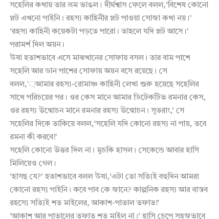
সহেলির কথায় তার ভ্রম ভাঙল। দীর্ঘশ্বাস ফেলে বলল,‘বিশেষ কোনো
প্লট এখনো পাইনি। রহস্য কাহিনীর প্লট পাওয়া সোজা কথা নয়।’
‘রহস্য কাহিনী কয়েকটা পড়তে পারো। তাহলে যদি প্লট আসে।’
পরামর্শ দিল অয়ন।
ঊষা হতাশভাবে এসে মাঝখানের সোফায় বসল। তার বাম পাশে
সহেলি আর ডান পাশের সোফায় অয়ন বসে রয়েছে। সে
বলল,‘্আমার রহস্য-রোমাঞ্চ কাহিনী লেখা শুরু হয়েছে সহেলির
সাথে পরিচয়ের পর। ওর কেস মানে আমার ডিটেকটিভ রমনার কেস,
ওর রহস্য উন্মোচন মানে রমনার রহস্য উন্মোচন। সুতরাং,’ সে
সহেলির দিকে তাকিয়ে বলল,‘সহেলি যদি কোনো রহস্য না পায়, তবে
রমনা কী করবে!’
সহেলি কোনো উত্তর দিল না। মুচকি হাসল। সেকেন্ডে আবার হাসি
মিলিয়েও গেল।
‘হাসছ যে?’ হতাশভাবে বলল ঊষা,‘এটা তো সত্যিই বহুদিন আমরা
কোনো রহস্য পাইনি। কবে পাব কে জানে? কাল্পনিক রহস্য আর বাস্তব
রহস্যে সত্যিই শত মাইলের, আকাশ-পাতাল তফাত!’
‘আকাশ আর পাতালের তফাত শত মাইল না।’ হাসি চেপে সহজভাবে