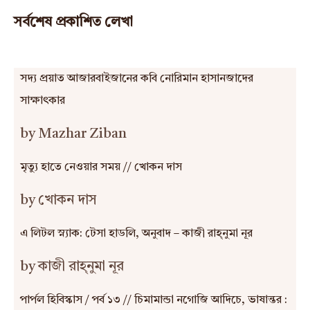
সর্বশেষ প্রকাশিত লেখা
সদ্য প্রয়াত আজারবাইজানের কবি নোরিমান হাসানজাদের
সাক্ষাৎকার
by Mazhar Ziban
মৃত্যু হাতে নেওয়ার সময় // খোকন দাস
by খোকন দাস
এ লিটল স্ন্যাক: টেসা হাডলি, অনুবাদ – কাজী রাহ্‌নুমা নূর
by কাজী রাহ্‌নুমা নূর
পার্পল হিবিস্কাস / পর্ব ১৩ // চিমামান্ডা নগোজি আদিচে, ভাষান্তর :