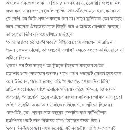
করলেন এক ভদ্রলোক। ব্রাউনের মতনই বয়স, চেহারায় প্রচ্ছন্ন মিল
লক্ষ করা যায়। পড়নে কোট-প্যান্ট। ভাবভঙ্গিতে মনে হয় যেন বয়স
যে বেশি, তা তিনি প্রকাশ করতে চান না। সাথে মুন্সিয়ানা তো আছেই।
তবে চেহারায় ঔদ্ধত্যের সঙ্গে কিছুটা ভয় ও আতঙ্ক মেশানো রয়েছে।
তা হয়তো তিনি লুকিয়ে রাখতে চাইছেন।
‘আরে জ্যাক! হঠাৎ! কী খবর?’ দাঁড়িয়ে হেসে বললেন মি ব্রাউন।
‘হুম। কেমন ভালো, তা বলতেই এলাম!’ বলতে বলতে আর্মচেয়ারে গা
এলিয়ে দিলেন।
‘কেন? সব ঠিক আছে?’ ভ্রু কুঁচকে জিজ্ঞেস করলেন ব্রাউন।
হতাশার শ্বাস ফেললেন জ্যাক। পাশে চোখ পড়তেই সোজা হয়ে বসে
বলে উঠলেন, ‘ওহ! তোমার অতিথি এসেছে, খেয়ালই করিনি!’
ব্রাউন সহেলিদের সাথে উনাকে পরিচয় করিয়ে দিলেন, ‘ও জ্যাক
বারবেরি, ‘‘বারবেরি’’ ড্রেস ব্র্যান্ডের বর্তমান মালিক। আমার মাসতুতো
ভাই।’ সহেলি, অয়ন আর ঊষাকেও একে একে পরিচয় দিলেন।
‘আপনিই..তো..পরপর সাত বছরের স্পোর্টস কার কম্পিটিশন
চ্যাম্পিয়ন! তাই না?’ বিষ্ময়ের সাথে জিজ্ঞেস করল ঊষা।
‘হুম। ঠিকই ধরেছো। বয়স হলেও, এই কাজটায় আমি সবসময়েই