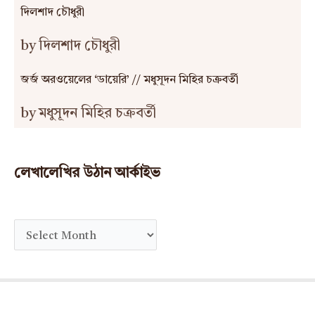
দিলশাদ চৌধুরী
by দিলশাদ চৌধুরী
জর্জ অরওয়েলের ‘ডায়েরি’ // মধুসূদন মিহির চক্রবর্তী
by মধুসূদন মিহির চক্রবর্তী
লেখালেখির উঠান আর্কাইভ
A
r
c
h