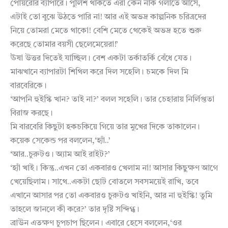
পোয়রোর ব্যাপারে। পুলিশ থাকতে এরা কেন নাক গলাতে আসে,
এটাই তো বুঝে উঠতে পারি না! আর এই অভদ্র কাল্পনিক চরিত্রদের
নিয়ে তোমরা মেতে থাকো! বেশি মেতে থেকেই অভদ্র হতে শুরু
করেছে তোমার বয়সী ছেলেমেয়েরা!’
ঊষা উত্তর দিতেই যাচ্ছিল। বেশ একটা তর্কাতর্কি বেঁধে যেত।
মাঝখানে ব্যাপারটা শিথিল করে দিল সহেলি। চমকে দিল মি
বারবেরিকে।
‘আপনি হুইস্কি খান? তাই না?’ বলল সহেলি। তার চেহারায় নির্লিপ্ততা
বিরাজ করছে।
মি বারবেরি কিছুটা হকচকিয়ে গিয়ে তার মুখের দিকে তাকালেন।
কয়েক সেকেন্ড পর বললেন,‘হ্যাঁ..’
‘আর..চুরুটও। অ্যাম আই রাইট?’
‘হ্যাঁ খাই। কিন্তু..এখন তো একবারও খেলাম না! আসার কিছুক্ষণ আগে
খেয়েছিলাম। সাথে..একটা ছোট বোতলে সবসময়েই রাখি, তবে
এখানে আসার পর তো একবারও চুরুটও খাইনি, আর না হুইস্কি! তুমি
তাহলে জানলে কী করে?’ তার দৃষ্টি সন্দিগ্ধ।
ব্রাউন এতক্ষণ চুপচাপ ছিলেন। এবারে হেসে বললেন,‘ওর