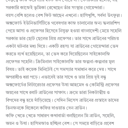
নেতৃত্বে কাজ করে প্রায় ২০০ জন গোয়েন্দা। বেসরকারি হলেও, বহু
সরকারি কাজেই ভূমিকা রেখেছেন তাঁর সংস্থার গোয়েন্দারা।
বয়স বেশি হলেও বেশ ফিট আছেন এখনো। হাসিখুশি, সর্বদা উৎফুল্ল।
অক্সফোর্ড ইউনিভার্সিটিতে গবেষণার কাজ চালানোর জন্য স্কলারশিপ
পেয়ে আসা ও প্রফেসর হিসেবে নিযুক্ত হওয়া বাংলাদেশী মেয়ে সহেলি
সরকার তার ছোট ছেলের প্রিয় প্রফেসর। তার সাথে ব্রাউনের পরিচয়
একটা ঘটনার মধ্য দিয়ে। একটি রহস্য যা ব্রাউনের গোয়েন্দারা ভেদ
করতে ব্যর্থ হয়েছিলেন, তা ভেদ করে দিয়েছিলেন সাইকোলজি
প্রফেসর সহেলি। ক্রিমিনাল সাইকোলজি তার জল্পনা-কল্পনার মূল
বিষয়। তাই কয়েক মিনিটেই সে সমস্যার সমাধান করে দেয়। সাথে
অপরাধীও ধরা পড়ে। এভাবেই তার সাথে ও তার প্রিয় দুই বন্ধু
অক্সফোর্ডের লিটারেচার প্রফেসর ঊষা আহমেদ ও কেমিস্ট্রি প্রফেসর
অয়নের সাথে রবার্ট ব্রাউনের সাক্ষাৎ। ক্রমে তারা নিকটাত্মীয় ও
বিপদের বন্ধু হয়ে দাঁড়িয়েছে। সেদিন মিসেস ব্রাউনের প্রস্তাবে তাদের
তিনজনকে বিকেলে কফির দাওয়াত দেন ব্রাউন।
কফি খেতে খেতে সাধারণ কথাবার্তা বলছিলেন মি ব্রাউন, সহেলি,
অয়ন ও ঊষা। হাসিমজাও হচ্ছিল বেশ। সে সময়ে বাড়িতে প্রবেশ