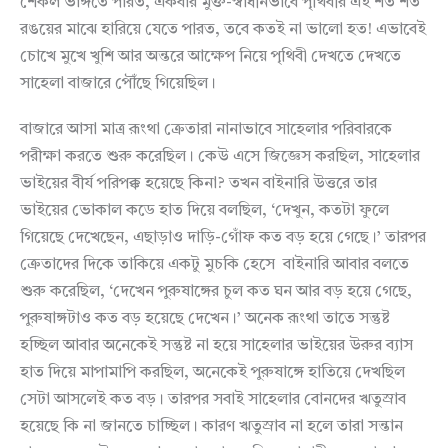
শেকল ভাঙ্গতে পারত, একবার মুক্ত-স্বাধীনভাবে পৃথিবীর এই শত শত
রঙয়ের মাঝে হারিয়ে যেতে পারত, তবে কতই না ভালো হত! এভাবেই
চোখে মুখে খুশি আর অন্তরে আক্ষেপ নিয়ে পৃথিবী দেখতে দেখতে
সাহেলা বাজারে পৌঁছে গিয়েছিল।
বাজারে আসা মাত্র রূংথা ক্রেতারা নানাভাবে সাহেলার পরিবারকে
পরীক্ষা করতে শুরু করেছিল। কেউ এসে জিজ্ঞেস করছিল, সাহেলার
ভাইয়ের বীর্য পরিপক্ক হয়েছে কিনা? তখন বাইনারি উত্তরে তার
ভাইয়ের ভোকাল কডে হাত দিয়ে বলছিল, ‘দেখুন, কতটা ফুলে
গিয়েছে দেখেছেন, এছাড়াও দাড়ি-গোঁফ কত বড় হয়ে গেছে।’ তারপর
ক্রেতাদের দিকে তাকিয়ে একটু মুচকি হেসে বাইনারি আবার বলতে
শুরু করেছিল, ‘দেখেন পুরুষাঙ্গের চুল কত ঘন আর বড় হয়ে গেছে,
পুরুষাঙ্গটাও কত বড় হয়েছে দেখেন।’ অনেক রূংথা তাতে সন্তুষ্ট
হচ্ছিল আবার অনেকেই সন্তুষ্ট না হয়ে সাহেলার ভাইয়ের উরুর ব্যাস
হাত দিয়ে মাপামাপি করছিল, অনেকেই পুরুষাঙ্গে হাতিয়ে দেখছিল
সেটা আসলেই কত বড়। তারপর সবাই সাহেলার বোনদের ঋতুস্রাব
হয়েছে কি না জানতে চাচ্ছিল। কারণ ঋতুস্রাব না হলে তারা সন্তান