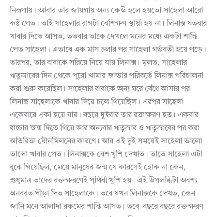
নিরূপায়। আবার তার জায়গায় অন্য কেউ হলে হয়তো সাহেলা আরো
কষ্ট পেত। তাই সাহেলার রাগটা বেশিক্ষণ স্থায়ী হয় না। লিনাক্স যতবার
খাবার দিতে আসত, ততবার তাকে দেখলে মনের মধ্যে একটা শান্তি
পেত সাহেলা। এভাবে এক মাস চলার পর সাহেলা গর্ভবতী হয়ে পড়ে।
তারপর, তার বাবাকে সরিয়ে নিয়ে যায় লিনাক্স। মূলত, সাহেলার
ঋতুস্রাবের দিন থেকে পুরো খামার জাভার পরিবর্তে লিনাক্স পরিচালনা
করা শুরু করেছিল। সাহেলার বাবাকে অন্য ঘরে বেঁধে আসার পর
লিনাক্স সাহেলাকে খাবার দিয়ে চলে গিয়েছিল। এরপর সাহেলা
একেবারে একা হয়ে যায়। বছরে দুইবার তার রক্তক্ষরণ হত। একবার
বাচ্চার জন্ম দিতে গিয়ে আর অন্যবার ঋতুস্রাব ও ঋতুস্রাবের পর করা
অতিরিক্ত যৌনমিলনের কারণে। আর এই দুই সময়েই সাহেলা ভালো
ভালো খাবার পেত। লিনাক্সকে বেশ খুশি দেখাত। তাতে সাহেলা এটা
বুঝে গিয়েছিল, মেয়ে মানুষের জন্ম যে কারণেই হোক না কেন,
শুধুমাত্র তাদের রক্তক্ষরণেই পৃথিবী খুশি হয়। এই উপলব্ধিটা অবশ্য
অনবরত পীড়া দিত সাহেলাকে। তবে যখন লিনাক্সকে দেখত, কেন
জানি মনে আলাদা রকমের শান্তি আসত। তবে বছরে বছরে রক্তক্ষরণ