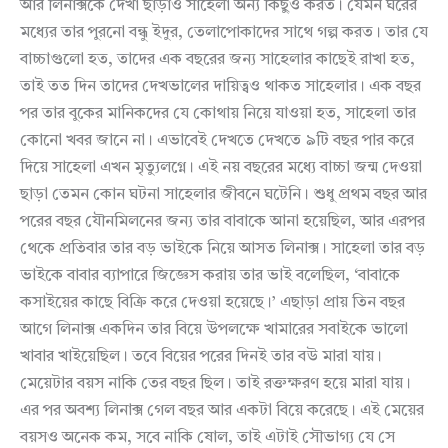
আর লিনাক্সকে দেখা ছাড়াও সাহেলা অন্য কিছুও করত। যেমন ঘরের
মধ্যের তার পুরনো বন্ধু ইদুর, তেলাপোকাদের সাথে গল্প করত। তার যে
বাচ্চাগুলো হত, তাদের এক বছরের জন্য সাহেলার কাছেই রাখা হত,
তাই তত দিন তাদের দেখভালের দায়িত্বও থাকত সাহেলার। এক বছর
পর তার বুকের মানিকদের যে কোথায় নিয়ে যাওয়া হত, সাহেলা তার
কোনো খবর জানে না। এভাবেই দেখতে দেখতে ৯টি বছর পার করে
দিয়ে সাহেলা এখন মৃত্যুলগ্নে। এই নয় বছরের মধ্যে বাচ্চা জন্ম দেওয়া
ছাড়া তেমন কোন ঘটনা সাহেলার জীবনে ঘটেনি। শুধু প্রথম বছর আর
পরের বছর যৌনমিলনের জন্য তার বাবাকে আনা হয়েছিল, আর এরপর
থেকে প্রতিবার তার বড় ভাইকে নিয়ে আসত লিনাক্স। সাহেলা তার বড়
ভাইকে বাবার ব্যাপারে জিজ্ঞেস করায় তার ভাই বলেছিল, ‘বাবাকে
কসাইয়ের কাছে বিক্রি করে দেওয়া হয়েছে।’ এছাড়া প্রায় তিন বছর
আগে লিনাক্স একদিন তার বিয়ে উপলক্ষে খামারের সবাইকে ভালো
খাবার খাইয়েছিল। তবে বিয়ের পরের দিনই তার বউ মারা যায়।
মেয়েটার বয়স নাকি তের বছর ছিল। তাই রক্তক্ষরণ হয়ে মারা যায়।
এর পর অবশ্য লিনাক্স গেল বছর আর একটা বিয়ে করেছে। এই মেয়ের
বয়সও অনেক কম, সবে নাকি ষোল, তাই এটাই সৌভাগ্য যে সে