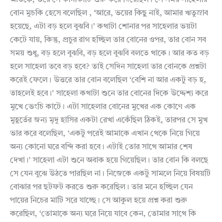
আতঙ্কে, ভয়ে সে কানাকাটি শুরু করে দিয়েছিল। সে সময় সাহেলার
বোন মুচকি হেসে বলেছিল , ‘আরে, ভয়ের কিছু নাই, আমার ঋতুস্রাব
হয়েছে, এটা বড় হলে বুঝবি।’ কথাটা শোনার পর সাহেলার ভয়টা
কেটে যায়, কিন্তু, প্রচুর রাগ হচ্ছিল তার বোনের ওপর, তার বোন সব
সময় শুধু, বড় হলে বুঝবি, বড় হলে বুঝবি বলতে থাকে। আর কত বড়
হলে সাহেলা তবে বড় হবে? তাই সেদিন সাহেলা তার বোনকে প্রশ্নটা
করেই ফেলে। উত্তরে তার বোন বলেছিল ‘বেশি না আর একটু বড় হ,
তাহলেই হবে।’ সাহেলা কথাটা শুনে তার বোনের দিকে উদ্দেশ্য করে
মুখে ভেংচি কাটে। এটা সাহেলার বোনের মুখের এক কোণে এক
মুহূর্তের জন্য মৃদু হাসির একটা রেখা একেঁছিল ঠিকই, তারপর সে মুখ
ভার করে বলেছিল, ‘একটু পরেই আমাকে এখান থেকে নিয়ে গিয়ে
অন্য কোনো ঘরে বন্দি করা হবে। এটাই তোর সাথে আমার শেষ
দেখা।’ সাহেলা এটা শুনে অবাক হয়ে গিয়েছিল। তার বোন কি বলছে
সে যেন বুঝে উঠতে পারছিল না। নিজেকে একটু সামলে নিয়ে বিষয়টি
বোঝার পর ছটফট করতে শুরু করেছিল। তার মনে হচ্ছিল যেন
পায়ের নিচের মাটি সরে যাচ্ছে। সে আকুল হয়ে প্রশ্ন করা শুরু
করেছিল, ‘তোমাকে অন্য ঘরে নিয়ে যাবে কেন, তোমার সাথে কি