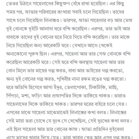
ভেতর উঠানে সাহেলাদের কিছুক্ষণ বেঁধে রাখা হয়েছিল। এর কিছু
সময় পর, জাভার পরিবারের রূংথারা সবাই চলে গিয়েছিল। তাদের
সাথে চলে গিয়েছিল লিনাক্সও। তারপর, জাভা সাহেলার বড় আর মেজ
দুই বোনকে দুইটি আলাদা ঘরে বন্দি করেছিল। এরপর, তার ভাই আর
বাবাকে তাদের দুই বোনের ঘরে নিয়ে গিয়ে বন্দি করেছিল। তার মাকে
নিয়ে গিয়েছিল অন্য আরেকটি ঘরে। যেখানে আগে থেকেই
অন্যকোনো পুরুষ ছিল। এরপর, সাহেলা আর তার সেজ বোনকে বন্দি
করেছিল আরেকটি ঘরে। সেই ঘরে বন্দি অবস্থায় সাহেলা আর তার
বোন মিলে তার মায়ের গল্প করত, বাবা আর ভাইয়ের গল্প করতো,
অন্য দুই বোনের গল্প করত, পৃথিবীর নানা রকম রঙের গল্প করতো।
ঘরে অতিথি হিসেবে আসা ইঁদুর, তেলাপোকা, টিকটিকি, মাছি,
পিঁপড়া, মশা, ফড়িং আর প্রজাপতির দিকে তাকিয়ে থাকত। তারাও
সাহেলাদের দিকে তাকিয়ে থাকত। তারপর ঘরের বাইরে চলে যেত।
এসবের মাঝে সাহেলা মাঝেমাঝেই লিনাক্সের কথা বলত। লিনাক্সের
সেই মায়া ভরা চোখে যে দুঃখ সে দেখেছিল, সেই দুঃখের কথা বলত।
এই ছিল সাহেলা আর তার বোনের কাজ। জাভা প্রতিদিন দুইবেলা
এসে তাদের খাবার দিয়ে যেত। তারা খাবার খেত আর এসব গল্প করত।