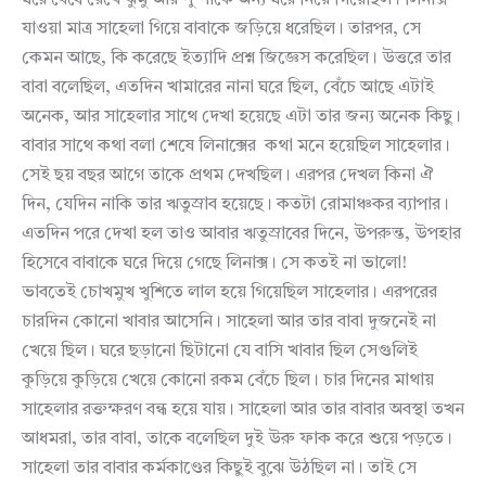
যাওয়া মাত্র সাহেলা গিয়ে বাবাকে জড়িয়ে ধরেছিল। তারপর, সে
কেমন আছে, কি করেছে ইত্যাদি প্রশ্ন জিজ্ঞেস করেছিল। উত্তরে তার
বাবা বলেছিল, এতদিন খামারের নানা ঘরে ছিল, বেঁচে আছে এটাই
অনেক, আর সাহেলার সাথে দেখা হয়েছে এটা তার জন্য অনেক কিছু।
বাবার সাথে কথা বলা শেষে লিনাক্সের কথা মনে হয়েছিল সাহেলার।
সেই ছয় বছর আগে তাকে প্রথম দেখছিল। এরপর দেখল কিনা ঐ
দিন, যেদিন নাকি তার ঋতুস্রাব হয়েছে। কতটা রোমাঞ্চকর ব্যাপার।
এতদিন পরে দেখা হল তাও আবার ঋতুস্রাবের দিনে, উপরুন্ত, উপহার
হিসেবে বাবাকে ঘরে দিয়ে গেছে লিনাক্স। সে কতই না ভালো!
ভাবতেই চোখমুখ খুশিতে লাল হয়ে গিয়েছিল সাহেলার। এরপরের
চারদিন কোনো খাবার আসেনি। সাহেলা আর তার বাবা দুজনেই না
খেয়ে ছিল। ঘরে ছড়ানো ছিটানো যে বাসি খাবার ছিল সেগুলিই
কুড়িয়ে কুড়িয়ে খেয়ে কোনো রকম বেঁচে ছিল। চার দিনের মাথায়
সাহেলার রক্তক্ষরণ বন্ধ হয়ে যায়। সাহেলা আর তার বাবার অবস্থা তখন
আধমরা, তার বাবা, তাকে বলেছিল দুই উরু ফাক করে শুয়ে পড়তে।
সাহেলা তার বাবার কর্মকাণ্ডের কিছুই বুঝে উঠছিল না। তাই সে