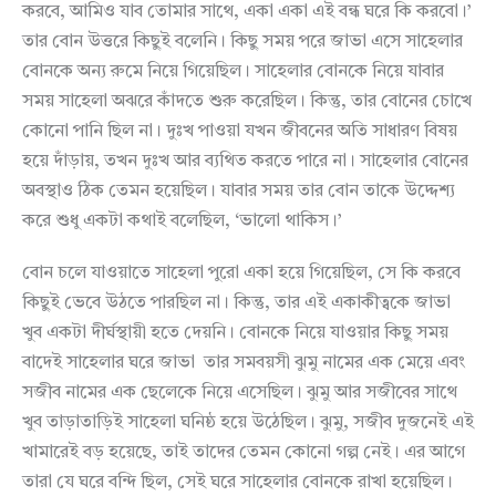
করবে, আমিও যাব তোমার সাথে, একা একা এই বন্ধ ঘরে কি করবো।’
তার বোন উত্তরে কিছুই বলেনি। কিছু সময় পরে জাভা এসে সাহেলার
বোনকে অন্য রুমে নিয়ে গিয়েছিল। সাহেলার বোনকে নিয়ে যাবার
সময় সাহেলা অঝরে কাঁদতে শুরু করেছিল। কিন্তু, তার বোনের চোখে
কোনো পানি ছিল না। দুঃখ পাওয়া যখন জীবনের অতি সাধারণ বিষয়
হয়ে দাঁড়ায়, তখন দুঃখ আর ব্যথিত করতে পারে না। সাহেলার বোনের
অবস্থাও ঠিক তেমন হয়েছিল। যাবার সময় তার বোন তাকে উদ্দেশ্য
করে শুধু একটা কথাই বলেছিল, ‘ভালো থাকিস।’
বোন চলে যাওয়াতে সাহেলা পুরো একা হয়ে গিয়েছিল, সে কি করবে
কিছুই ভেবে উঠতে পারছিল না। কিন্তু, তার এই একাকীত্বকে জাভা
খুব একটা দীর্ঘস্থায়ী হতে দেয়নি। বোনকে নিয়ে যাওয়ার কিছু সময়
বাদেই সাহেলার ঘরে জাভা তার সমবয়সী ঝুমু নামের এক মেয়ে এবং
সজীব নামের এক ছেলেকে নিয়ে এসেছিল। ঝুমু আর সজীবের সাথে
খুব তাড়াতাড়িই সাহেলা ঘনিষ্ঠ হয়ে উঠেছিল। ঝুমু, সজীব দুজনেই এই
খামারেই বড় হয়েছে, তাই তাদের তেমন কোনো গল্প নেই। এর আগে
তারা যে ঘরে বন্দি ছিল, সেই ঘরে সাহেলার বোনকে রাখা হয়েছিল।