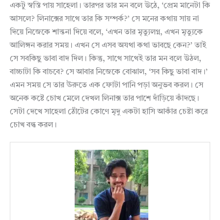
একটু স্বস্তি পায় সাহেলা। তারপর তার মন বলে উঠে, ‘প্রেম মানেটা কি
আসলে? লিনাক্সের সাথে তার কি সম্পর্ক?’ সে মনের কথায় সায় না
দিয়ে নিজেকে শান্তনা দিয়ে বলে, ‘এখন তার মৃত্যুলগ্ন, এখন মৃত্যুকে
আলিঙ্গন করার সময়। এখন সে এসব অযথা কথা ভাবছে কেন?’ তাই
সে সবকিছু ভাবা বাদ দিল। কিন্তু, সাথে সাথেই তার মন বলে উঠল,
বাচ্চাটা কি বাচবে? সে আবার নিজেকে বোঝাল, ‘সব কিছু ভাবা বাদ।’
এমন সময় সে তার ঊরুতে এক ফোটা পানি পড়া অনুভব করল। সে
অনেক কষ্টে চোখ মেলে দেখল লিনাক্স তার পাশে দাঁড়িয়ে কাঁদছে।
সেটা দেখে সাহেলা ঠোঁটের কোণে মৃদু একটা হাসি আকাঁর চেষ্টা করে
চোখ বন্ধ করল।