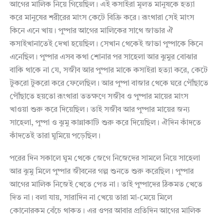
আগের মালিক নিয়ে গিয়েছিল। এই কসাইরা মূলত মানুষকে হত্যা
করে মানুষের শরীরের মাংস কেটে বিক্রি করে। রূংথারা সেই মাংস
কিনে এনে খায়। পুষ্পার আগের মালিকের সাথে জাভার ঐ
কসাইখানাতেই দেখা হয়েছিল। সেখান থেকেই জাভা পুষ্পাকে কিনে
এনেছিল। পুষ্পার এসব কথা শোনার পর সাহেলা আর ঝুমুর বোঝার
বাকি থাকে না যে, সজীব আর পুষ্পার মাকে কসাইরা হত্যা করে, কেটে
টুকরো টুকরো করে ফেলেছিল। আর পুষ্পা বাজার থেকে ঘরে পৌঁছাতে
পৌঁছাতে হয়তো রূংথারা ততক্ষণে সজীব ও পুষ্পার মায়ের মাংস
খাওয়া শুরু করে দিয়েছিল। তাই সজীব আর পুষ্পার মায়ের জন্য
সাহেলা, পুষ্পা ও ঝুমু কান্নাকাটি শুরু করে দিয়েছিল। ঐদিন কাঁদতে
কাঁদতেই তারা ঘুমিয়ে পড়েছিল।
পরের দিন সকালে ঘুম থেকে জেগে নিজেদের সামলে নিয়ে সাহেলা
আর ঝুমু মিলে পুষ্পার জীবনের গল্প শুনতে শুরু করেছিল। পুষ্পার
আগের মালিক নিজেই খেতে পেত না। তাই পুষ্পাদের ঠিকমত খেতে
দিত না। বলা যায়, সারাদিন না খেয়ে তারা মা-মেয়ে মিলে
কোনোরকম বেঁচে থাকত। এর ওপর আবার প্রতিদিন আগের মালিক