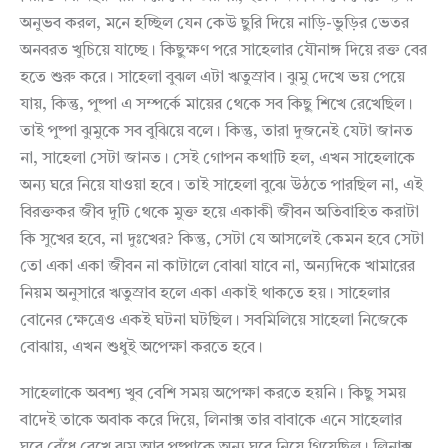
অনুভব করল, মনে হচ্ছিল যেন কেউ ছুরি দিয়ে নাড়ি-ভুড়ির ভেতর
অনবরত খুচিয়ে যাচ্ছে। কিছুক্ষণ পরে সাহেলার যৌনাঙ্গ দিয়ে রক্ত বের
হতে শুরু করে। সাহেলা বুঝল এটা ঋতুস্রাব। ঝুমু দেখে ভয় পেয়ে
যায়, কিন্তু, পুষ্পা এ সম্পর্কে মায়ের থেকে সব কিছু শিখে রেখেছিল।
তাই পুষ্পা ঝুমুকে সব বুঝিয়ে বলে। কিন্তু, তারা দুজনেই যেটা জানত
না, সাহেলা সেটা জানত। সেই গোপন কথাটি হল, এখন সাহেলাকে
অন্য ঘরে নিয়ে যাওয়া হবে। তাই সাহেলা বুঝে উঠতে পারছিল না, এই
বিরক্তকর জীব দুটি থেকে মুক্ত হয়ে একাকী জীবন অতিবাহিত করাটা
কি সুখের হবে, না দুঃখের? কিন্তু, সেটা যে আসলেই কেমন হবে সেটা
তো একা একা জীবন না কাটালে বোঝা যাবে না, অন্যদিকে খামারের
নিয়ম অনুসারে ঋতুস্রাব হলে একা একাই থাকতে হয়। সাহেলার
বোনের ক্ষেত্রেও একই ঘটনা ঘটছিল। সবমিলিয়ে সাহেলা নিজেকে
বোঝায়, এখন শুধুই অপেক্ষা করতে হবে।
সাহেলাকে অবশ্য খুব বেশি সময় অপেক্ষা করতে হয়নি। কিছু সময়
বাদেই তাকে অবাক করে দিয়ে, লিনাক্স তার বাবাকে এনে সাহেলার
ঘরে বেঁধে রেখে ঝুমু আর পুষ্পাকে অন্য ঘরে নিয়ে গিয়েছিল। লিনাক্স