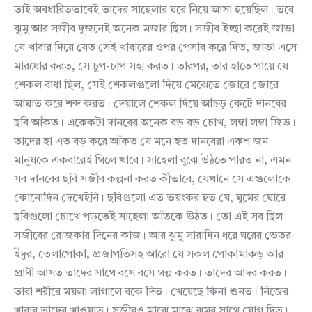
তাই অবধারিতভাবেই তাদের সাহেলার ঘরে নিয়ে আসা হয়েছিল। তবে
ঝুমু আর সজীব দুজনেই অনেক মজার ছিল। সজীব ইচ্ছা করেই জাভা
যে খাবার দিয়ে যেত সেই খাবারের ওপর পেসাব করে দিত, জাভা এসে
মারধোর করত, সে চুপ-চাপ সহ্য করত। তারপর, তার হাতে পায়ে যে
শেকল বাধা ছিল, সেই শেকলগুলো দিয়ে মেঝেতে জোরে জোরে
আঘাত করে শব্দ করত। দেয়ালে শেকল দিয়ে আঁচড় কেটে দানবের
ছবি আঁকত। একেকটা দানবের অনেক বড় বড় চোখ, লম্বা লম্বা জিভ।
তাদের হা এত বড় করে আঁকত যে মনে হত দানবেরা একশ জন
মানুষকে একবারেই গিলে খাবে। সাহেলা বুঝে উঠতে পারত না, এমন
সব দানবের ছবি সজীব কল্পনা করত কীভাবে, যেখানে সে এগুলোকে
কোনোদিন দেখেইনি। ছবিগুলো এত ভয়ংকর হত যে, ঘুমের ঘোরে
ছবিগুলো চোখে পড়তেই সাহেলা আঁতকে উঠত। তো এই সব ছিল
সজীবের রোজকার দিনের কাজ। আর ঝুমু সারাদিন ধরে ঘরের ভেতর
ইঁদুর, তেলাপোকা, প্রজাপতিসহ আরো যে সকল পোকামাকড় আর
প্রাণী আসত তাদের সাথে বসে বসে গল্প করত। তাদের আদর করত।
তারা শরীরে ময়লা লাগালে বকে দিত। খেয়েছে কিনা শুনত। নিজের
খাবার তাদের খাওয়াত। সজীবও মাঝে মাঝে ঝুমুর সাথে যোগ দিত।