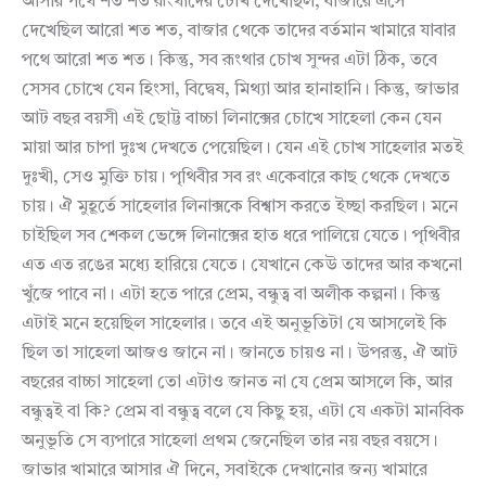
আসার পথে শত শত রূংথাদের চোখ দেখেছিল, বাজারে এসে
দেখেছিল আরো শত শত, বাজার থেকে তাদের বর্তমান খামারে যাবার
পথে আরো শত শত। কিন্তু, সব রূংথার চোখ সুন্দর এটা ঠিক, তবে
সেসব চোখে যেন হিংসা, বিদ্বেষ, মিথ্যা আর হানাহানি। কিন্তু, জাভার
আট বছর বয়সী এই ছোট্ট বাচ্চা লিনাক্সের চোখে সাহেলা কেন যেন
মায়া আর চাপা দুঃখ দেখতে পেয়েছিল। যেন এই চোখ সাহেলার মতই
দুঃখী, সেও মুক্তি চায়। পৃথিবীর সব রং একেবারে কাছ থেকে দেখতে
চায়। ঐ মুহূর্তে সাহেলার লিনাক্সকে বিশ্বাস করতে ইচ্ছা করছিল। মনে
চাইছিল সব শেকল ভেঙ্গে লিনাক্সের হাত ধরে পালিয়ে যেতে। পৃথিবীর
এত এত রঙের মধ্যে হারিয়ে যেতে। যেখানে কেউ তাদের আর কখনো
খুঁজে পাবে না। এটা হতে পারে প্রেম, বন্ধুত্ব বা অলীক কল্পনা। কিন্তু
এটাই মনে হয়েছিল সাহেলার। তবে এই অনুভূতিটা যে আসলেই কি
ছিল তা সাহেলা আজও জানে না। জানতে চায়ও না। উপরন্তু, ঐ আট
বছরের বাচ্চা সাহেলা তো এটাও জানত না যে প্রেম আসলে কি, আর
বন্ধুত্বই বা কি? প্রেম বা বন্ধুত্ব বলে যে কিছু হয়, এটা যে একটা মানবিক
অনুভূতি সে ব্যপারে সাহেলা প্রথম জেনেছিল তার নয় বছর বয়সে।
জাভার খামারে আসার ঐ দিনে, সবাইকে দেখানোর জন্য খামারে