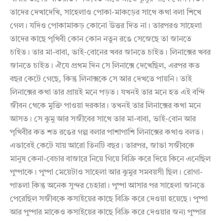
তাদের দেখাদেখি, সাহেলাও পোকা-মাকড়ের সাথে কথা বলা শিখে
গেল। যদিও পোকামাকড় কোনো উত্তর দিত না। তারপরও সাহেলা
তাদের কাছে পৃথিবী কোন কোন নতুন রঙে সেজেছে তা জানতে
চাইত। তার মা-বাবা, ভাই-বোনের খবর জানতে চাইত। লিনাক্সের খবর
জানতে চাইত। ঐযে প্রথম দিন সে লিনাক্সে দেখেছিল, এরপর কত
বছর কেটে গেছে, কিন্তু লিনাক্সকে সে আর দেখতে পায়নি। তাই
লিনাক্সের কথা তার প্রায়ই মনে পড়ত। যখনই তার মনে হত এই বন্দি
জীবন থেকে মুক্তি পাওয়া দরকার। তখনই তার লিনাক্সের কথা মনে
আসত। সে ঝুমু আর সজীবের সাথে তার মা-বাবা, ভাই-বোন আর
পৃথিবীর কত শত রঙের গল্প বলার পাশাপাশি লিনাক্সের কথাও বলত।
এভাবেই কেটে যায় আরো তিনটি বছর। তারপর, জাভা সজীবকে
মানুষ কেনা-বেচার বাজারে নিয়ে গিয়ে বিক্রি করে দিয়ে কিনে এনেছিল
পুষ্পাকে। পুষ্পা মেয়েটাও সাহেলা আর ঝুমুর সমবয়সী ছিল। রোগা-
পাতলা কিন্তু অনেক সুন্দর চেহারা। পুষ্পা আসার পর সাহেলা জানতে
পেরেছিল সজীবকে কসাইয়ের কাছে বিক্রি করে দেওয়া হয়েছে। পুষ্পা
আর পুষ্পার মাকেও কসাইয়ের কাছে বিক্রি করে দেওয়ার জন্য পুষ্পার