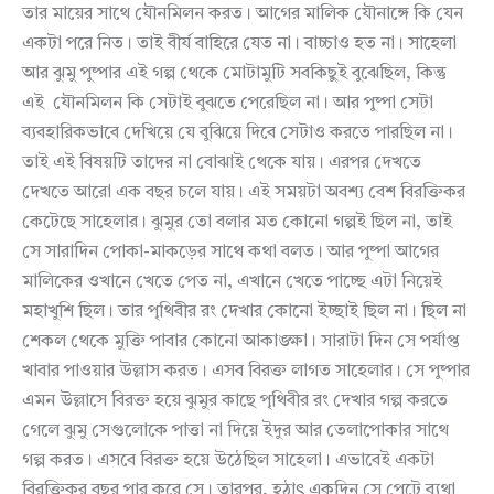
তার মায়ের সাথে যৌনমিলন করত। আগের মালিক যৌনাঙ্গে কি যেন
একটা পরে নিত। তাই বীর্য বাহিরে যেত না। বাচ্চাও হত না। সাহেলা
আর ঝুমু পুষ্পার এই গল্প থেকে মোটামুটি সবকিছুই বুঝেছিল, কিন্তু
এই যৌনমিলন কি সেটাই বুঝতে পেরেছিল না। আর পুষ্পা সেটা
ব্যবহারিকভাবে দেখিয়ে যে বুঝিয়ে দিবে সেটাও করতে পারছিল না।
তাই এই বিষয়টি তাদের না বোঝাই থেকে যায়। এরপর দেখতে
দেখতে আরো এক বছর চলে যায়। এই সময়টা অবশ্য বেশ বিরক্তিকর
কেটেছে সাহেলার। ঝুমুর তো বলার মত কোনো গল্পই ছিল না, তাই
সে সারাদিন পোকা-মাকড়ের সাথে কথা বলত। আর পুষ্পা আগের
মালিকের ওখানে খেতে পেত না, এখানে খেতে পাচ্ছে এটা নিয়েই
মহাখুশি ছিল। তার পৃথিবীর রং দেখার কোনো ইচ্ছাই ছিল না। ছিল না
শেকল থেকে মুক্তি পাবার কোনো আকাঙ্ক্ষা। সারাটা দিন সে পর্যাপ্ত
খাবার পাওয়ার উল্লাস করত। এসব বিরক্ত লাগত সাহেলার। সে পুষ্পার
এমন উল্লাসে বিরক্ত হয়ে ঝুমুর কাছে পৃথিবীর রং দেখার গল্প করতে
গেলে ঝুমু সেগুলোকে পাত্তা না দিয়ে ইদুর আর তেলাপোকার সাথে
গল্প করত। এসবে বিরক্ত হয়ে উঠেছিল সাহেলা। এভাবেই একটা
বিরক্তিকর বছর পার করে সে। তারপর, হঠাৎ একদিন সে পেটে ব্যথা