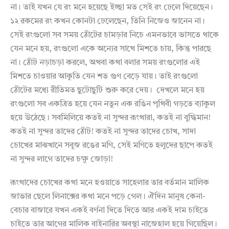
না। তাই যখন যে রং মনে হয়েছে ইচ্ছা মত সেই রং ঢেলে দিয়েছেন।
১২ রকমের রং কখন কোনটা ঢেলেছেন, তিনি নিজেও জানেন না।
সেই রংগুলো সব সময় ঠোঁটের চামড়ার নিচে এমনভাবে ভাসতে থাকে
যেন মনে হয়, রংগুলো একে অন্যের সাথে মিশতে চায়, কিন্তু পারছে
না। ঠোঁট নড়াচড়া করলে, অথবা কথা বলার সময় রংগুলোর এই
মিশতে চাওয়ার আকুতি যেন শত গুণ বেড়ে যায়। তাই রংগুলো
ঠোঁটের মধ্যে রীতিমত ছুটোছুটি শুরু করে দেয়। দেখলে মনে হয়
রংগুলো সব একত্রিত হয়ে যেন নতুন এক রঙিন পৃথিবী গড়তে ব্যাকুল
হয়ে উঠেছে। সবমিলিয়ে কতই না সুন্দর রূংথারা, কতই না বুদ্ধিমান!
কতই না সুন্দর তাদের ঠোঁট! কতই না সুন্দর তাদের চোখ, সাদা
চোখের মাঝখানে সবুজ রঙের মণি, সেই মণিতে হলুদের ছাপে কতই
না সুন্দর লাগে তাদের চক্ষু জোড়া!
রূংথাদের চোখের কথা মনে হওয়াতে সাহেলার তার বর্তমান মালিক
জাভার ছেলে লিনাক্সের কথা মনে পড়ে গেল। ঐদিন মানুষ কেনা-
বেচার বাজারে যখন একই বর্ণনা দিতে দিতে আর একই দাম চাইতে
চাইতে তার আগের মালিক বাইনারির অবস্থা নাজেহাল হয়ে গিয়েছিল।