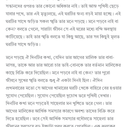
সন্তানদের ওপরও তার কোনো অধিকার নাই। তাই আজ পৃথিবী ছেড়ে
যাবার পথে, তার এই মৃত্যুলগ্নে, এই ঘরটির জন্য বড়ই মায়া হচ্ছে। এই
ঘরটির সাথে জড়িত সকল স্মৃতি তার মনে পড়ছে। মনে পড়বে নাই বা
কেন? বলতে গেলে, সারাটা জীবন সে এই ঘরের মধ্যে বন্দি অবস্থায়
কাটিয়েছে। তাই তার স্মৃতি বলতে যা কিছু আছে, তার সব কিছুই মূলত
ঘরটির সাথে জড়িত।
মনে পড়ছে ঐ দিনটির কথা, যেদিন তার আগের মালিক তার বাবা-
মাসহ, তাকে আর তার আরো চার ভাই-বোনকে তার বর্তমান মালিকের
কাছে বিক্রি করে দিয়েছিল। মনে পড়বে নাই বা কেন? তার পুরো
জীবনে সুখের স্মৃতি বলতে শুধু ঐ একটা দিনই ছিল। ঐদিন
প্রথমবারের মতো সে আগের খামারের ঘরটি থেকে বাহিরে বের হওয়ার
সুযোগ পেয়েছিল। সুযোগ পেয়েছিল দুচোখ ভরে পৃথিবী দেখার।
দিনটির কথা মনে পড়তেই সাহেলার মন খুশিতে ভরে গেল। তার
আগের মালিকের আর্থিক সমস্যার কারণে অবশ্য তাদের বিক্রি করে
দিতে হয়েছিল। তবে সেই আর্থিক সমস্যার বদৌলতে সাহেলা তার
জীবনের সবচেয়ে বড় ইচ্ছাটা পূরণ করতে পেরেছিল। এক ঝলকের