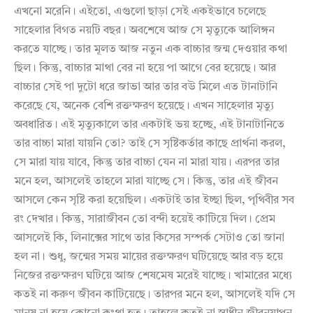
এখনো মরেনি। এইতো, এগুলো ছাড়া সেই একইভাবে চলেছে
সাহেলার বিগত নয়টি বছর। অবশেষে আজ সে মৃত্যুকে আলিঙ্গন
করতে যাচ্ছে। তার মূলত আজ নতুন এক বাচ্চার জন্ম দেওয়ার কথা
ছিল। কিন্তু, বাচ্চার মাথা বের না হয়ে পা আগে বের হয়েছে। আর
বাচ্চার সেই পা দুটো ধরে জাভা আর তার বউ মিলে এত টানাটানি
করেছে যে, অনেক বেশি রক্তক্ষরণ হয়েছে। এখন সাহেলার মৃত্যু
অবধারিত। এই মৃত্যুকালে তার একটাই ভয় হচ্ছে, এই টানাটানিতে
তার বাচ্চা মারা যায়নি তো? তাই সে সৃষ্টিকর্তার কাছে প্রার্থনা করল,
সে মারা যায় যাবে, কিন্তু তার বাচ্চা যেন না মারা যায়। এরপর তার
মনে হল, আসলেই তাহলে মারা যাচ্ছে সে। কিন্তু, তার এই জীবন
আসলে কেন সৃষ্টি করা হয়েছিল। একটাই তার ইচ্ছা ছিল, পৃথিবীর সব
রং দেখার। কিন্তু, সারাজীবন তো বন্দী হয়েই কাটিয়ে দিল। প্রেম
আসলেই কি, লিনাক্সের সাথে তার কিসের সম্পর্ক সেটাও তো জানা
হল না। শুধু, জন্মের সময় মায়ের রক্তক্ষরণ ঘটিয়েছে আর বড় হয়ে
নিজের রক্তক্ষরণ ঘটিয়ে আজ শেষমেষ মরেই যাচ্ছে। খামারের মধ্যে
কতই না করুণ জীবন কাটিয়েছে। তারপর মনে হল, আসলেই যদি সে