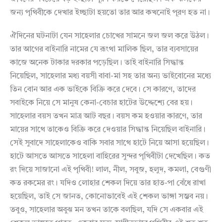
জন্য পৃথিবীকে দেখার ইচ্ছাটা হয়তো তার আর কখনোই পূরণ হত না।
ঐদিনের ঘটনাটা যেন সাহেলার চোখের সামনে জল জল করে উঠল।
তার আগের বাইনারি নামের যে রূংথা মালিক ছিল, তার ব্যবসায়ের
কাজে অনেক টাকার দরকার পড়েছিল। তাই বাইনারি সিদ্ধান্ত
নিয়েছিল, সাহেলার মধ্য বয়সী বাবা-মা সহ তার অন্য ভাইবোনের মধ্যে
তিন বোন আর এক ভাইকে বিক্রি করে দেবে। সে কারণে, তাদের
সবাইকে নিয়ে সে মানুষ কেনা-বেচার হাটের উদ্দেশ্যে বের হয়।
সাহেলার বয়স তখন মাত্র আট বছর। বয়স কম হওয়ার কারণে, তার
মায়ের সাথে তাকেও বিক্রি করে দেওয়ার সিদ্ধান্ত নিয়েছিল বাইনারি।
সেই সুবাদে সাহেলাকেও বাকি সবার সাথে হাটে নিয়ে আসা হয়েছিল।
হাটে আসতে আসতে সাহেলা বাহিরের সুন্দর পৃথিবীটা দেখেছিল। কত
রং দিয়ে সাজানো এই পৃথিবী! লাল, নীল, সবুজ, হলুদ, কমলা, বেগুণী
কত রকমের রং। যদিও লোহার শেকল দিয়ে তার হাত-পা বেঁধে রাখা
হয়েছিল, তাই সে জানত, কোনোভাবেই এই শেকল ভাঙ্গা সম্ভব নয়।
তবুও, সাহেলার অবুঝ মন তখন তাকে বলছিল, যদি সে একবার এই