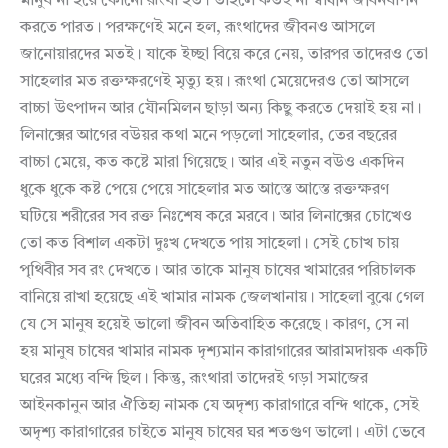
মানুষ না হয়ে কোনো রূংথা হত। তাহলে কতই না স্বাধীন জীবনযাপন
করতে পারত। পরক্ষণেই মনে হল, রূংথাদের জীবনও আসলে
জানোয়ারদের মতই। যাকে ইচ্ছা বিয়ে করে নেয়, তারপর তাদেরও তো
সাহেলার মত রক্তক্ষরণেই মৃত্যু হয়। রূংথা মেয়েদেরও তো আসলে
বাচ্চা উৎপাদন আর যৌনমিলন ছাড়া অন্য কিছু করতে দেয়াই হয় না।
লিনাক্সের আগের বউয়র কথা মনে পড়লো সাহেলার, তের বছরের
বাচ্চা মেয়ে, কত কষ্টে মারা গিয়েছে। আর এই নতুন বউও একদিন
ধুকে ধুকে কষ্ট পেয়ে পেয়ে সাহেলার মত আস্তে আস্তে রক্তক্ষরণ
ঘটিয়ে শরীরের সব রক্ত নিঃশেষ করে মরবে। আর লিনাক্সের চোখেও
তো কত বিশাল একটা দুঃখ দেখতে পায় সাহেলা। সেই চোখ চায়
পৃথিবীর সব রং দেখতে। আর তাকে মানুষ চাষের খামারের পরিচালক
বানিয়ে রাখা হয়েছে এই খামার নামক জেলখানায়। সাহেলা বুঝে গেল
যে সে মানুষ হয়েই ভালো জীবন অতিবাহিত করেছে। কারণ, সে না
হয় মানুষ চাষের খামার নামক দৃশ্যমান কারাগারের আরামদায়ক একটি
ঘরের মধ্যে বন্দি ছিল। কিন্তু, রূংথারা তাদেরই গড়া সমাজের
আইনকানুন আর ঐতিহ্য নামক যে অদৃশ্য কারাগারে বন্দি থাকে, সেই
অদৃশ্য কারাগারের চাইতে মানুষ চাষের ঘর শতগুণ ভালো। এটা ভেবে