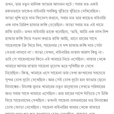
তখন, তার নতুন মালিক জাভার আগমন ঘটে। সবার মত একই
রকমভাবে তাকেও বাইনারি সবকিছু খুঁতিয়ে খুঁতিয়ে দেখিয়েছিল।
জাভা খুশি হয়ে দাম জিজ্ঞেস করলে, সবার মত তার কাছেও বাইনারি
এক লাখ ত্রিরিশ হাজার রুঙ্গি চেয়েছিল। জাভা সবার মত এই দামে
রাজি হয়নি। তখন বাইনারি তাকে বলেছিল, ‘ভাই, আমি এক লাখ বিশ
হাজার রুঙ্গি দিয়ে সওদা করতে রাজি আছি, মানে মায়ের সাথে
সাহেলাকে ফ্রি দিয়ে দিব, সাহেলার যে দশ হাজার রুঙ্গি দাম সেটা
দেওয়া লাগবে না’। জাভা দেখল, বাইনারির প্রস্তাব খারাপ কিছু না।
তাই সে সাহেলাদের কিনে এই খামারে নিয়ে এসেছিল। বাজার থেকে
খামারে আসার রাস্তায় সাহেলা দুচোখ ভরে পৃথিবীর রং দেখে
নিয়েছিল। কিন্তু, খামারে এসে সাহেলা তার দেখা রূংথাদের সবচেয়ে
সুন্দর চোখ দুটো দেখেছিল। আর সেই চোখ দুটো হল জাভার ছেলে
লিনাক্সের। লিনাক্স মূলত খামারের নতুন মানুষদের দেখতে পরিবারের
অন্য সবার সাথে খামারে এসেছিল। তার মায়ের পাশে দাঁড়িয়ে সে উঁকি
দিয়ে সাহেলাদের দেখছিল। তখনই সাহেলা প্রথমবারের মত লিনাক্সের
চোখ জোড়া দেখেছিল। সাহেলা বাইনারির খামার থেকে বাজারে