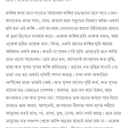
ত্রিরিশ হাজার রুঙ্গিতে রাজি হচ্ছিল না।
রুঙ্গির কথা মনে পড়াতে সাহেলার রুঙ্গির রঙগুলো মনে পড়ে গেল।
কাগজের ওপর সাদা, লাল, কমলা আর সবুজের মিশ্রণে আঁকা একটা
ছবি হল এই রুঙ্গি। এটা রূংথারা লেনদেনের কাজে বিনিময়ের মাধ্যম
বা মুদ্রা হিসেবে ব্যবহার করে। একেক রুঙ্গির ছবি একেক রকম, আর
একেক ছবির একেক মান। কিন্তু, একই মানের রুঙ্গির ছবি আবার
অবিকল একই রকম। কতই না সুন্দর সেই ছবি! ভাবতেই মনে শান্তি
চলে এলো সাহেলার। তার মনে হল, আসলেই রূংথাদের কত বুদ্ধি,
তারা কত সুন্দর সুন্দর রুঙ্গি বানিয়েছে। তাদের এত বুদ্ধির জন্যই তো
তারা এত বড় একটা পৃথিবী শাসন করছে। লক্ষ লক্ষ প্রজাতির
প্রাণীদের মধ্যে তারাই শ্রেষ্ঠ। কত সুন্দর তাদের সৃষ্টি কর্ম, কত সুন্দর
তাদের রঙ-বেরঙের পোশাক। তারপর, তার মন বলে উঠল, আর
রূংথারাও তো কম সুন্দর নয়। সাহেলাও তার মনের কথায় সায় দিয়ে
ভাবতে শুরু করল, আসলেই, রূংথাদের নীলাভ সাদা বর্ণের শরীরে
মানুষের মতই হাত, পা, মাথা, মুখ, চোখ, কান সবই আছে। তবে তারা
মানুষের মত পঞ্চাশ থেকে আশি বছরের মধ্যেই মারা যায় না। একেক