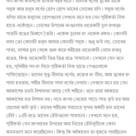
জন রূংথা কমপক্ষে হাজার বছর বাঁচে। নীলাভ বর্ণের মুখের মাঝে
সবুজ আর হলুদ বর্ণের ছোপ ছোপ তাদের চোখের মণি। সবুজ বর্ণের
মণির মাঝে হলুদের ছোপগুলো দেখলে মনে হয় যেন সৃষ্টিকর্তা নিজ
হাতে একেঁছেন। চোখের উপরের ভ্রুগুলোর প্রতেকটি চুল রংধনুর
সাতটি রঙের মিশ্রণে তৈরি। একেক চুলের রং একেক রকম। কোনটি
লাল তো কোনটি হলুদ আবার কোনটি সবুজ। শুধু ভ্রুই নয়, চোখের
পাতা, মাথার চুল থেকে শুরু করে শরীরের প্রত্যেকটি লোম রংধনু
রঙের, কিন্তু প্রত্যেকটি ভিন্ন ভিন্ন রঙে সাজানো। দেখলে যেন মনে
হয়, পৃথিবীর সব রং দিয়ে সৃষ্টিকর্তা নিজ হাতে সেগুলোকে
সাজিয়েছে্ন। তাদের থুতু নীলাভ বর্ণের, রক্তের রং নীল, আর ত্বকের রং
সাদা হওয়ায়, শরীর নীলাভ সাদা বর্ণের দেখায়। দেখলে মনে হয় যেন
আকাশের মতই বিশালতা আছে সেই শরীরে। তবে তারা আকারে
আকাশের মত বিশাল নয়। গড়ে রূংথা মেয়েরা সাড়ে সাত ফুট হয় আর
ছেলেরা আট ফুট। তাদের শরীরের সবচেয়ে সুন্দর অঙ্গটি হল তাদের
ঠোঁট। ১২টি রঙে তাদের ঠোঁটগুলো সাজানো। দেখলে মনে হয়,
সৃষ্টিকর্তা যেন রূংথাদের উপরের আর নিচের ঠোঁটদুটিকে কোন
ক্যানভাস মনে করেছিলেন। কিন্তু কি আঁকাবেন তা বুঝতে পারছিলেন