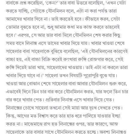
বাবাকে প্রশ্ন করেছিল, ‘কেন?’ তার বাবা উত্তরে বলেছিল, ‘এখন যেটা
করতে যাচ্ছি, সেটাকে যৌনমিলন বলে, এটা না করা পর্যন্ত তারা
আমাদের খাবার দিবে না। তাই করতেই হবে। কীভাবে করব, সেটা
তোমার বুঝতে হবে না, শুধু আমার কথা মত কাজ করবে তাহলেই
হবে।’ এরপর, সে আর তার বাবা মিলে যৌনমিলন শেষ করার কিছু
সময় বাদে লিনাক্স এসে তাদের খাবার দিয়ে যায়। খাবার খাওয়া শেষে
সাহেলার বাবা সাহেলাকে বুঝিয়ে বলেছিল, ‘এই যৌনমিলনের কারণেই
বাচ্চা হয়, এই বাচ্চা বিক্রি করেই রুংথারা রুঙ্গি রোজগার করে, সেই
রুঙ্গি দিয়েই তারা খায়, সাহেলাদের খাওয়ায়। তাই এটা না করলে তারা
খাবার দিয়ে যাবে না।’ সাহেলা তখন বিষয়টি পুরোপুরি বুঝে যায়।
খাওয়া আর বোঝান শেষে সাহেলার বাবা আবার যৌনমিলন শুরু করে,
এভাবেই দিনে তিন চার বার করে যৌনমিলন করত, যার ফলে তিন চার
বার করে খাবার পেত। প্রতিবার লিনাক্স এসে খাবার দিয়ে যেত।
লিনাক্সের চোখে সাহেলা তখনো সেই মায়া আর দুঃখ দেখতে পেত।
কিন্তু, আগের মত বিশ্বাস করে তার হাত ধরে পালিয়ে যাওয়ার ইচ্ছা
করত না। মাঝেমাঝে রাগ হত লিনাক্সের ওপর, তার কারণে, আজ
সাহেলাকে তার বাবার সাথে যৌনমিলন করতে হচ্ছে। অবশ্য লিনাক্সও