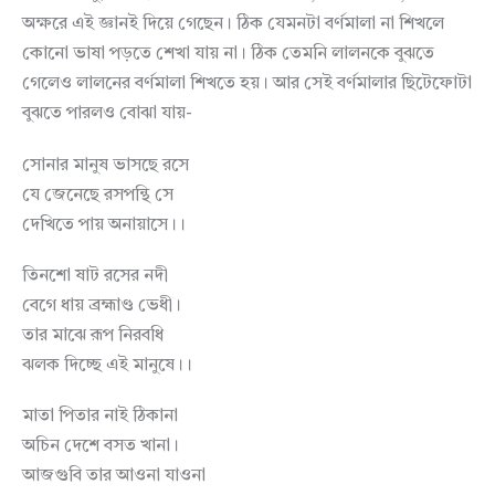
অক্ষরে এই জ্ঞানই দিয়ে গেছেন। ঠিক যেমনটা বর্ণমালা না শিখলে
কোনো ভাষা পড়তে শেখা যায় না। ঠিক তেমনি লালনকে বুঝতে
গেলেও লালনের বর্ণমালা শিখতে হয়। আর সেই বর্ণমালার ছিটেফোটা
বুঝতে পারলও বোঝা যায়-
সোনার মানুষ ভাসছে রসে
যে জেনেছে রসপন্থি সে
দেখিতে পায় অনায়াসে।।
তিনশো ষাট রসের নদী
বেগে ধায় ব্রহ্মাণ্ড ভেধী।
তার মাঝে রূপ নিরবধি
ঝলক দিচ্ছে এই মানুষে।।
মাতা পিতার নাই ঠিকানা
অচিন দেশে বসত খানা।
আজগুবি তার আওনা যাওনা