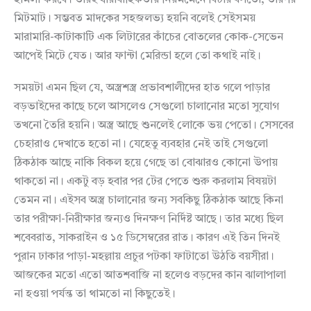
হামলা করবে। তারই ধারাবাহিকতায় নিয়মমেনে বিচার বসতো; তারপর
মিটমাট। সম্ভবত মাদকের সহজলভ্য হয়নি বলেই সেইসময়
মারামারি-কাটাকাটি এক লিটারের কাঁচের বোতলের কোক-সেভেন
আপেই মিটে যেত। আর ফান্টা মেরিন্ডা হলে তো কথাই নাই।
সময়টা এমন ছিল যে, অস্ত্রশস্ত্র প্রভাবশালীদের হাত গলে পাড়ার
বড়ভাইদের কাছে চলে আসলেও সেগুলো চালানোর মতো সুযোগ
তখনো তৈরি হয়নি। অস্ত্র আছে শুনলেই লোকে ভয় পেতো। সেসবের
চেহারাও দেখাতে হতো না। যেহেতু ব্যবহার নেই তাই সেগুলো
ঠিকঠাক আছে নাকি বিকল হয়ে গেছে তা বোঝারও কোনো উপায়
থাকতো না। একটু বড় হবার পর টের পেতে শুরু করলাম বিষয়টা
তেমন না। এইসব অস্ত্র চালানোর জন্য সবকিছু ঠিকঠাক আছে কিনা
তার পরীক্ষা-নিরীক্ষার জন্যও দিনক্ষণ নির্দিষ্ট আছে। তার মধ্যে ছিল
শবেবরাত, সাকরাইন ও ১৫ ডিসেম্বরের রাত। কারণ এই তিন দিনই
পুরান ঢাকার পাড়া-মহল্লায় প্রচুর পটকা ফাটাতো উঠতি বয়সীরা।
আজকের মতো এতো আতশবাজি না হলেও বড়দের কান ঝালাপালা
না হওয়া পর্যন্ত তা থামতো না কিছুতেই।