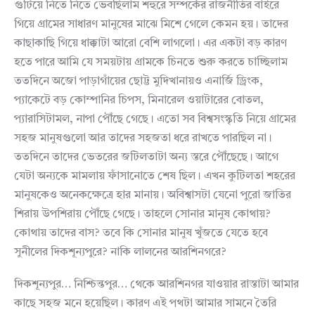
গুটিয়ে নিতে নিতে ভেবছিলাম শহুরে সম্পর্কের রাজনীতির বাইরে
গিয়ে গ্রামের সাধারণ মানুষের মাঝে মিশে গেলে কেমন হয়। তাদের
কাছাকাছি গিয়ে ধাক্কাটা আরো বেশি লাগলো। এর একটা বড় কারণ
হতে পারে আমি যে সময়টায় গ্রামকে চিনতে শুরু করতে চাচ্ছিলাম
ততদিনে অজো পাড়াগাঁয়ের ছোট্ট মুদিখানায়ও এনার্জি ড্রিংক,
প্যাকেটে বড় কোম্পানির চিপস, মিনারেল ওয়াটারের বোতল,
প্যারাসিটামল, নাপা পৌঁছে গেছে। এতো সব বিশ্বসংস্কৃতি নিয়ে গ্রামের
সহজ মানুষগুলো আর তাদের সহজতা ধরে রাখতে পারছিল না।
ততদিনে তাদের ভেতরের জটিলতাটা অন্য স্তরে পৌঁছেছে। আগে
যেটা অন্যকে মামলায় ফাঁসানোতে শেষ ছিল। এখন কুটিলতা শহরের
মানুষকেও অনেকক্ষেত্রে হার মানায়। অবিশ্বাসটা যেনো পুরো জাতির
শিরায় উপশিরায় পৌঁছে গেছে। তাহলে সোনার মানুষ কোথায়?
কোথায় তাদের বাস? তবে কি সোনার মানুষ খুঁজতে যেতে হবে
সুনীলের দিকশূন্যপুরে? নাকি লালনের আরশিনগরে?
দিকশূন্যপুর… নিশ্চিন্তপুর… থেকে আরশিনগর যাওয়ার রাস্তাটা আমার
কাছে সহজ মনে হয়েছিল। কারণ এই পথটা আমার সামনে তৈরি