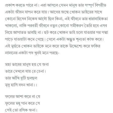
প্রকাশ করতে পারে না। এরা আসলে যেমন মানুষ তার সম্পূর্ণ বিপরীত
একটা জীবন যাপন করে যায়। আগের জন্মে খোকন ভাইয়ের সাথে
কোনো হিসেব নিকেষ আদৌ ছিল কিনা, এই জীবনে তার ধারাবাহিকতা
থাকলো, নাকি পরবর্তী জীবনে নতুন কোনো সমীকরণ তৈরি হবে এসব
নিয়ে আপাতত ভাবছি না। হুট করে খোকন ভাই চলে যাওয়ার পর পদ্মা
পাড়ে যাওয়াটা কমে গেছে। গেলে একটা অদ্ভুত শূন্যতা কাজ করে।
এই মুর্হুতে খোকন ভাইকে মনে করে তাকে উদ্দেশ্যে করে ফকির
লালনের একটা পদ খুবই মনে পরছে-
মহা ভাবের মানুষ হয় যে জনা
তারে দেখলে যায় রে চেনা।
তার আঁখি দুটি ছলছল
মৃদু হাসি বদন খানা।।
ফলের আশা করে না যে
ফুলের মধু পান করে সে
সেই তো রসিক জনা।