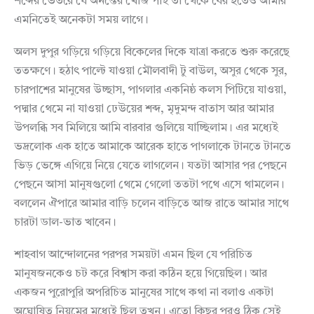
শব্দের ভেতরে যে অনন্তের খোঁজ পাই তা থেকে বের হতেও আমার
এমনিতেই অনেকটা সময় লাগে।
অলস দুপুর গড়িয়ে গড়িয়ে বিকেলের দিকে যাত্রা করতে শুরু করেছে
ততক্ষণে। হঠাৎ পাল্টে যাওয়া মৌলবাদী টু বাউল, অসুর থেকে সুর,
চারপাশের মানুষের উচ্ছাস, পাগলার একনিষ্ঠ কলস পিটিয়ে যাওয়া,
পদ্মার থেমে না যাওয়া ঢেউয়ের শব্দ, মৃদুমন্দ বাতাস আর আমার
উপলব্ধি সব মিলিয়ে আমি বারবার গুলিয়ে যাচ্ছিলাম। এর মধ্যেই
ভদ্রলোক এক হাতে আমাকে আরেক হাতে পাগলাকে টানতে টানতে
ভিড় ভেঙ্গে এগিয়ে নিয়ে যেতে লাগলেন। যতটা আসার পর পেছনে
পেছনে আসা মানুষগুলো থেমে গেলো ততটা পথে এসে থামলেন।
বললেন ঐপারে আমার বাড়ি চলেন বাড়িতে আজ রাতে আমার সাথে
চারটা ডাল-ভাত খাবেন।
শাহবাগ আন্দোলনের পরপর সময়টা এমন ছিল যে পরিচিত
মানুষজনকেও চট করে বিশ্বাস করা কঠিন হয়ে গিয়েছিল। আর
একজন পুরোপুরি অপরিচিত মানুষের সাথে কথা না বলাও একটা
অঘোষিত নিয়মের মধ্যেই ছিল তখন। এতো কিছুর পরও ঠিক সেই