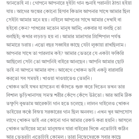
জানতোই না। গোপনে আপনারে দুইটা গান শুনাই পরানটা ঠান্ডা হইয়া
যায়। আগের জন্মের কোনো হিসাব কিতাব আপনার সাথে আমার ছিল
সেইটা আমার মনে হয়। নাইলে আপনের সাথে আমার দেখাই বা
হইবো কেন? পাথরের মতোন মানুষ আমি; একবার যা বলছি তো
বলছিই; কথার লড়চড় হয় না। আমার মাদ্রাসার প্রিন্সিপাল পর্যন্ত
আমারে ডরায়। এত্তো বছর সব্বাইর কাছে যেটা লুকায়া রাখছিলাম।
আপনার সাথে তা পারলাম কই? আমার ভেতরে যে একটা ফকিরি
আছিলো সেটা তো আপনিই বাইরে আনছেন। আপনি আমার ছোট
ভাই না আপনে আমার বাপ। আবেগে খোকন ভাই একটু বারাবারি
করতো সব সময়ই। খাওয়া দাওয়াতেও তেমনি।
খোকন ভাই যখন হাসতেন বা কাঁদতে শুরু করে দিতেন তখন তার
বিশাল ভূড়িখানাসহ সমস্ত শরীর কেঁপে কেঁপে উঠতো। আর আমি ঠিক
তক্ষুণি বুঝতাম আরেকটা গান হতে চলেছে। লালন গাইলেও খোকন
ভাইয়ের কণ্ঠে বিজয় সরকারের গান ছিল অনবদ্য। এখন খুব আপসোস
লাগে খোকন ভাই এর কোনো গান আমার রেকর্ড করা হয়নি। আসলে
খোকন ভাইয়ের মতো মানুষজন যারা বাইরের দিকে এতোটাই কঠিন
আর ভেতরটা এতোটাই কোমল। তারা নিজেদেরকে সবার কাছে