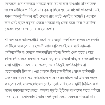
নিজেকে প্রমাণ করতে পারতো তারা ঘটনা ঘটে যাওয়ার মাসখানেক
পরেও মাটিতে পা দিতো না। বুক ফুলিয়ে শূন্যের মাঝেই থাকতো। এই
সকল আনুষ্ঠানিকতা ঘটে যেতো রাত নয়টা-দশটার মধ্যেই। এরপরে
আর সেই ছাদে নতুনরা যেতে পারতো না; সেটা হয়ে যেত সংরক্ষিত।
কেবল বড়দের জন্য। যাক সে কথা।
ঝাঁ ঝকঝকে আনন্দপ্রীতি মজা নিয়ে অনুষ্ঠানপর্ব শুরু হলেও শেষপর্যন্ত
তা টিকে থাকতো না। শেষটা প্রায় প্রতিবছরই মারামারি-হামলা-
দৌঁড়াদৌঁড়ি বা কোনো অনাকাঙ্খিত ঘটনা দিয়েই শেষ হতো। অস্ত্র
হাতে হঠাৎ করে একরাতে যতটা বড় হয়ে যাওয়া যায়, তার গরমটা ধরে
রাখা চাট্টিখানা কথা নয়। অবশ্য এসব কিছুই অপরিকল্পিত বা
ছেলেমানুষি ছিল না। এর পেছনে ছিল রাজনীতির গোপন চাবিকাঠি।
একসময় সয়ম্বর সভা আয়োজন করে যেমন রাজকন্যা তার বর পছন্দ
করতো। এই রাতগুলোতেও সেইভাবেই ভবিষ্যত সন্ত্রাসী চিহ্নিত করা
হতো সকলের অগোচরে। অদৃশ্য সুতাটা টুঁটিতে লাগামের মতো পরিয়ে
দেয়া হতো। বেশিভাগই আর সেই সুতা কেটে বেরুতে পারতো না।