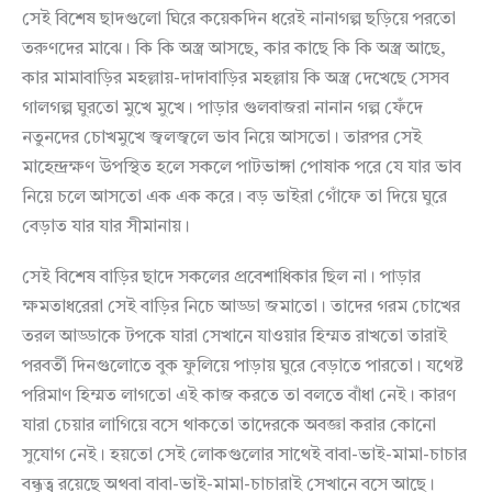
সেই বিশেষ ছাদগুলো ঘিরে কয়েকদিন ধরেই নানাগল্প ছড়িয়ে পরতো
তরুণদের মাঝে। কি কি অস্ত্র আসছে, কার কাছে কি কি অস্ত্র আছে,
কার মামাবাড়ির মহল্লায়-দাদাবাড়ির মহল্লায় কি অস্ত্র দেখেছে সেসব
গালগল্প ঘুরতো মুখে মুখে। পাড়ার গুলবাজরা নানান গল্প ফেঁদে
নতুনদের চোখমুখে জ্বলজ্বলে ভাব নিয়ে আসতো। তারপর সেই
মাহেন্দ্রক্ষণ উপস্থিত হলে সকলে পাটভাঙ্গা পোষাক পরে যে যার ভাব
নিয়ে চলে আসতো এক এক করে। বড় ভাইরা গোঁফে তা দিয়ে ঘুরে
বেড়াত যার যার সীমানায়।
সেই বিশেষ বাড়ির ছাদে সকলের প্রবেশাধিকার ছিল না। পাড়ার
ক্ষমতাধরেরা সেই বাড়ির নিচে আড্ডা জমাতো। তাদের গরম চোখের
তরল আড্ডাকে টপকে যারা সেখানে যাওয়ার হিম্মত রাখতো তারাই
পরবর্তী দিনগুলোতে বুক ফুলিয়ে পাড়ায় ঘুরে বেড়াতে পারতো। যথেষ্ট
পরিমাণ হিম্মত লাগতো এই কাজ করতে তা বলতে বাঁধা নেই। কারণ
যারা চেয়ার লাগিয়ে বসে থাকতো তাদেরকে অবজ্ঞা করার কোনো
সুযোগ নেই। হয়তো সেই লোকগুলোর সাথেই বাবা-ভাই-মামা-চাচার
বন্ধুত্ব রয়েছে অথবা বাবা-ভাই-মামা-চাচারাই সেখানে বসে আছে।