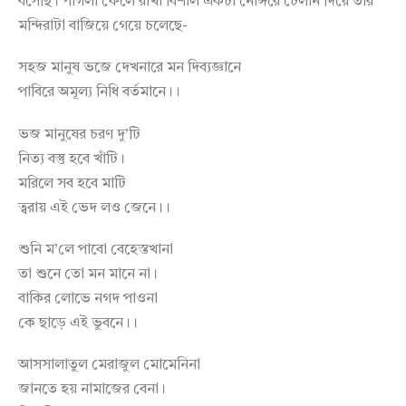
বসেছি। পাগলা ফেলে রাখা বিশাল একটা নোঙ্গরে ঢেলান দিয়ে তার
মন্দিরাটা বাজিয়ে গেয়ে চলেছে-
সহজ মানুষ ভজে দেখনারে মন দিব্যজ্ঞানে
পাবিরে অমূল্য নিধি বর্তমানে।।
ভজ মানুষের চরণ দু’টি
নিত্য বস্তু হবে খাঁটি।
মরিলে সব হবে মাটি
ত্বরায় এই ভেদ লও জেনে।।
শুনি ম’লে পাবো বেহেস্তখানা
তা শুনে তো মন মানে না।
বাকির লোভে নগদ পাওনা
কে ছাড়ে এই ভুবনে।।
আসসালাতুল মেরাজুল মোমেনিনা
জানতে হয় নামাজের বেনা।