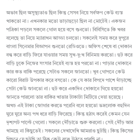
অভাব ছিল অসুস্থ্যতাও ছিল কিন্তু সেসব নিয়ে সর্বক্ষণ কেউ ব্যস্ত
থাকতো না। এখনকার মতো তাড়াহুড়ো ছিল না মোটেই। একজন
পত্রিকা পড়লে সকলে গোল হয়ে বসে শুনতো। বিবিসিতে কি খবর
বলেছে তা নিয়ে ম্যারাথন আড্ডা চলতো। সকলেই সময় করে দুপুরে
বাংলা সিনেমার বিজ্ঞাপন শুনতো রেডিওতে। অফিস শেষে বা দোকান
বন্ধ করে বাড়ি ফিরে যাওয়ার সময় সুখ-দু:খ বিনিময় করতো। হুট করে
বাড়ি ঢুকে নিজের সংসার নিয়েই ব্যস্ত হয় পরতো না। পাড়ার দোকানে
কার কত বাকি পরেছে সেটাও সকলে জানতো। খুব গোপনে কেউ
কারো বিরাট উপকার করে বসতো। কে যে কার বিপদে পাশে দাঁড়াচ্ছে
সেটা কেউ জানতো না। হুট করে একদিন দোকানে গিয়ে হয়তো
জানতে পারলো তার বাকির খাতার টাকাটা মিটিয়ে দেয়া হয়েছে।
অথচ এই টাকা জোগার করতে পরেনি বলে হয়তো ভদ্রলোক বহুদিন
ঘুরে ঘুরে অন্য পথ ধরে বাড়ি ফিরেছে। কিন্তু হঠাৎ করেই কেমন যেন
দৃশ্যপট পাল্টে গেলো। সকলে দৌঁড়াতে শুরু করলো। সেই দৌঁড় আর
থামছে না কিছুতেই। সকলের দেখাদেখি আমরাও ছুটছি। কিন্তু কিসের
পিছনে যে ছুটছি তা ঠিক কেউ বুঝে উঠতে পারছি না।