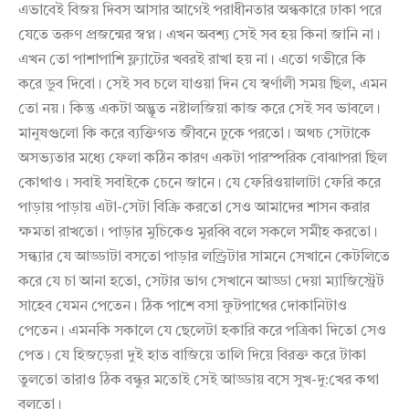
এভাবেই বিজয় দিবস আসার আগেই পরাধীনতার অন্ধকারে ঢাকা পরে
যেতে তরুণ প্রজন্মের স্বপ্ন। এখন অবশ্য সেই সব হয় কিনা জানি না।
এখন তো পাশাপাশি ফ্ল্যাটের খবরই রাখা হয় না। এতো গভীরে কি
করে ডুব দিবো। সেই সব চলে যাওয়া দিন যে স্বর্ণালী সময় ছিল, এমন
তো নয়। কিন্তু একটা অদ্ভূত নষ্টালজিয়া কাজ করে সেই সব ভাবলে।
মানুষগুলো কি করে ব্যক্তিগত জীবনে ঢুকে পরতো। অথচ সেটাকে
অসভ্যতার মধ্যে ফেলা কঠিন কারণ একটা পারস্পরিক বোঝাপরা ছিল
কোথাও। সবাই সবাইকে চেনে জানে। যে ফেরিওয়ালাটা ফেরি করে
পাড়ায় পাড়ায় এটা-সেটা বিক্রি করতো সেও আমাদের শাসন করার
ক্ষমতা রাখতো। পাড়ার মুচিকেও মুরব্বি বলে সকলে সমীহ করতো।
সন্ধ্যার যে আড্ডাটা বসতো পাড়ার লন্ড্রিটার সামনে সেখানে কেটলিতে
করে যে চা আনা হতো, সেটার ভাগ সেখানে আড্ডা দেয়া ম্যাজিস্ট্রেট
সাহেব যেমন পেতেন। ঠিক পাশে বসা ফুটপাথের দোকানিটাও
পেতেন। এমনকি সকালে যে ছেলেটা হকারি করে পত্রিকা দিতো সেও
পেত। যে হিজড়েরা দুই হাত বাজিয়ে তালি দিয়ে বিরক্ত করে টাকা
তুলতো তারাও ঠিক বন্ধুর মতোই সেই আড্ডায় বসে সুখ-দু:খের কথা
বলতো।