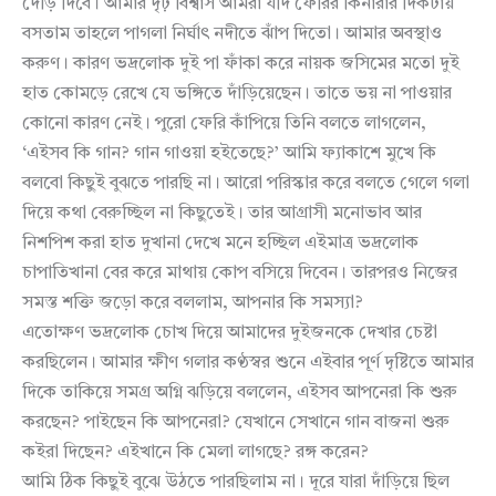
দৌঁড় দিবে। আমার দৃঢ় বিশ্বাস আমরা যদি ফেরির কিনারার দিকটায়
বসতাম তাহলে পাগলা নির্ঘাৎ নদীতে ঝাঁপ দিতো। আমার অবস্থাও
করুণ। কারণ ভদ্রলোক দুই পা ফাঁকা করে নায়ক জসিমের মতো দুই
হাত কোমড়ে রেখে যে ভঙ্গিতে দাঁড়িয়েছেন। তাতে ভয় না পাওয়ার
কোনো কারণ নেই। পুরো ফেরি কাঁপিয়ে তিনি বলতে লাগলেন,
‘এইসব কি গান? গান গাওয়া হইতেছে?’ আমি ফ্যাকাশে মুখে কি
বলবো কিছুই বুঝতে পারছি না। আরো পরিস্কার করে বলতে গেলে গলা
দিয়ে কথা বেরুচ্ছিল না কিছুতেই। তার আগ্রাসী মনোভাব আর
নিশপিশ করা হাত দুখানা দেখে মনে হচ্ছিল এইমাত্র ভদ্রলোক
চাপাতিখানা বের করে মাথায় কোপ বসিয়ে দিবেন। তারপরও নিজের
সমস্ত শক্তি জড়ো করে বললাম, আপনার কি সমস্যা?
এতোক্ষণ ভদ্রলোক চোখ দিয়ে আমাদের দুইজনকে দেখার চেষ্টা
করছিলেন। আমার ক্ষীণ গলার কণ্ঠস্বর শুনে এইবার পূর্ণ দৃষ্টিতে আমার
দিকে তাকিয়ে সমগ্র অগ্নি ঝড়িয়ে বললেন, এইসব আপনেরা কি শুরু
করছেন? পাইছেন কি আপনেরা? যেখানে সেখানে গান বাজনা শুরু
কইরা দিছেন? এইখানে কি মেলা লাগছে? রঙ্গ করেন?
আমি ঠিক কিছুই বুঝে উঠতে পারছিলাম না। দূরে যারা দাঁড়িয়ে ছিল