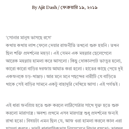
By
Ajit Dash
/
ফেব্রুয়ারি ১৯, ২০১৯
‘সোনার মানুষ ভাসছে রসে’
কথায় কথায় লাশ ফেলে দেয়ার রাজনীতি তখনো শুরু হয়নি। তখন
ছিল শক্তি প্রদর্শনের মহড়া। এই যেমন এক মহল্লার ছেলেপেলে
আরেক মহল্লায় হামলা করে আসলো। কিছু দোকানপাট ভাংচুর হলো,
কারো কারো বাড়ির দরজায় আঘাত করা হলো। হাতের কাছে পেয়ে দুই
একজনকে চড়-থাপ্পড়। আর মনে মনে পছন্দের নারীটি যে বাড়িতে
থাকে সেই বাড়ির সামনে একটু বাহাদুরি দেখিয়ে আসা। এই পর্যন্তই।
এই ধারা জনপ্রিয় হতে শুরু করলে লাঠিসোঠার সাথে যুক্ত হতে শুরু
করলো মারাণাস্ত্র। অবশ্য প্রথমে এসব মারণাস্ত্র শুধু প্রদর্শনের জন্যই
রাখা হতো। বিষয়টা এমন ছিল যে, আজ ওরা হামলা করলে কাল এরা