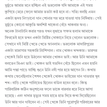
মুর্হূতে আমার মনে হচ্ছিল এই ভদ্রলোক যদি আমাকে এই সময়
কুপিয়ে মেরে ফেলে আমার ততটা কষ্ট হবে না। সত্যি বলছি এমন
একটা হৃদয় নিংড়ানো গান শোনার পর মরে যাওয়া যায় নির্দিধায়। সেই
মুর্হূতে কোনো আকুতি অবশিষ্ট থাকেনা বেঁচে থাকবার জন্য।
অনেক টানাটানি করার পরও যখন বুঝাতে সক্ষম হলাম আমাকে
ফিরতেই হবে তখন একটা মিষ্টির দোকানে নিয়ে গেলেন ভদ্রলোক।
সেখানে দই মিষ্টি খেতে খেতে জানলাম। ভদ্রলোক মাদারিপুরের
একটা মাদ্রাসার সহকারি প্রিন্সিপাল। নাম খোকন খন্দকার। তারপর
থেকেই তিনি হয়ে উঠলেন আমার খোকন ভাই। আর উনি আমাকে
বলতেন মিঞা ভাই। খোকন ভাই যতদিন বেঁচে ছিলেন এমন হয়নি
আমি পদ্মা পাড়ে যাচ্ছি শুনে উনি নদী পার হয়ে আসেন নি। কথায়
কথায় জেনেছিলাম শৈশব থেকেই খোকন ভাইয়ের গান গাওয়ার খুব
শখ। বাড়ি থেকে পালিয়েও ছিলেন বাউল হবেন বলে। কিন্তু
পারিবারিক কঠিন অনুশানের ফলে তাকে বারবার ধরে নিয়ে আসা
হয়েছে। এবং দাদার মৃত্যুর সময় হাতে হাত দিয়ে কথা দিয়েছিলেন
উনি আর গান গাইবেন না। সেই থেকে তিনি পুরোপুরি পরিবারের আর