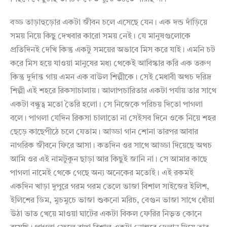
বড্ড তাড়াহুড়োর একটা জীবন চলে এসেছে যেন। এক দন্ড দাঁড়িয়ে
সময় নিয়ে কিছু দেখবার কারো সময় নেই। যে মানুষগুলোকে
প্রতিদিনই দেখি কিন্তু একটু সময়ের অভাবে মিস করে যাই। এমনি চট
করে মিস হয়ে যাওয়া মানুষের মধ্য থেকেই আবিস্কার করি এক তরুণ
কিন্তু দুর্দান্ত গায় এমন এক বাউল শিল্পীকে। সেই মেধাবী অথচ দরিদ্র
শিল্পী এই শহরে রিকসাচালায়। আলাপচারিতার একটা পর্যায় তার সাথে
একটা বন্ধুত্ব মতো তৈরি হলো। সে নিজেকে পরিচয় দিতো পাগলা
বলে। পাগলা যেদিন রিকসা চালাতো না সেইসব দিনে ওকে নিয়ে শহর
ছেড়ে কাছেপীঠে চলে যেতাম। আড্ডা গান শোনা তারপর আবার
নাগরিক জীবনে ফিরে আসা। কতদিন ওর সাথে আড্ডা দিয়েছে অথচ
আমি ওর এই নামটুকুন ছাড়া আর কিছুই জানি না। সে আমার কাছে
পাগলা নামেই থেকে গেছে অন্য অনেকের মতোই। এই রকমই
একদিন খাড়া দুপুরে গরম গরম তেলে ভাজা বিশাল সাইজের ইলিশ,
ইলিশের ডিম, মুচমুচে ভাজা শুকনো মরিচ, বেগুন ভাজা সাথে ধোঁয়া
উঠা ভাত খেয়ে মাওয়া ঘাটের একটা বিকল ফেরির নিভৃত কোনে