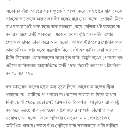
এতোসব বাঁধা পেরিয়ে রক্তচক্ষুকে উপেক্ষা করে সেই ছাদে যারা যেতে
পারতো তাদেরকে অকুতভয় বীর বলেই ধরে নেয়া হতো। গোধুলী মিশে
যাওয়ার আগেই শুরু হতো অস্ত্র চালানো, তবে বেশিভাগই ব্যবহার না
করার কারণে ত্রুটি থাকতো। এরজন অবশ্য বুড়িগঙ্গা নদীর ওপার
থেকে কারিগর ভাড়া করে আনা হতো। আজব স্ট্যাইলের পোষাক পরে
তালাচাবিওয়ালার মতো যন্ত্রপাতি নিয়ে সেই সব কারিগরেরা আসতো।
হিন্দি সিনেমার খলনায়কদের মতো চুল কাটা উদ্ভট রঙের পোষাক পরা
এইসব কারিগরেরা অস্ত্রপাতিতে ত্রুটি দেখা দিলেই তৎক্ষণাৎ ঠিকঠাক
করতে বসে যেত।
বড় ভাইয়েরা যাদের হাতে অস্ত্র তুলে দিতো তাদের আনন্দের সীমা
থাকতো না। মাটিতে পা পরতো না। তাদের সালাম না দিলে মাথায়
নির্ঘাৎ চাটি খেতে হতো সেই রেশ না কাটা পর্যন্ত। পাড়ায় যারা একটু
বড় হয়ে উঠছে বা বড়ভাইদের সাথে যাদের সম্পর্ক ভালো তাদের
সুযোগ দেয়া হতো। ফলে প্রতিবারই নতুনরা নাম লেখাতো এই
অলিখিত খাতায়। সকল বাঁধা পেরিয়ে যারা সফলভাবে গুলি চালিয়ে