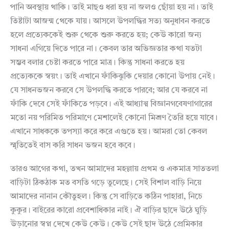
পানি অবস্থায় থাকি। তাই মাছও ধরা হয় না জলও ছোঁয়া হয় না। তাই
তিষ্টাটা আজন্ম থেকে যায়। আসলে উপলদ্ধির সত্য অনুধাবন করতে
হলে প্রত্যেককেই শুরু থেকে শুরু করতে হয়; কেউ কারো জন্য
সাধনা এগিয়ে দিতে পারে না। কেবল তার অভিজ্ঞতার কথা যতটা
সম্ভব বলার চেষ্টা করতে পারে মাত্র। কিন্তু সাধনা করতে হয়
প্রত্যেককে স্বয়ং। তাই এখানে ফাঁকিঝুকি দেয়ার কোনো উপায় নেই।
যে সাধনভজন করবে সে উপলদ্ধি করতে পারবে; আর যে করবে না
ফাঁকি দেবে সেই ফাঁকিতে পড়বে। এই আধ্যাত্ম বিজ্ঞানগবেষণাগারের
মতো নয় পরিমিত পরিমাণে মেশালেই কোনো মিশ্রণ তৈরি হয়ে যাবে।
এখানে সাধককে তপস্যা করে করে এগুতে হয়। আমরা তো কেবল
স্মৃতিতেই বাস করি সাধন ভজন হবে কবে।
তারও আগের কথা, তখন আমাদের মহল্লায় প্রথম ও একমাত্র সাততলা
বাড়িটা ঠিকঠাক মত বসতি গড়ে তুলেছে। সেই বিশাল বাড়ি নিয়ে
আমাদের নানান কৌতুহল। কিন্তু সে বাড়িতে কঠিন পাহারা, নিচে
কুকুর। বাইরের কারো প্রবেশাধিকার নাই। ঐ বাড়ির ছাদে উঠে ঘুড়ি
উড়ানোর স্বপ্ন দেখে কেউ কেউ। কেউ সেই ছাদ উঠে প্রেমিকার