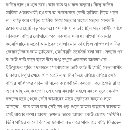
বাড়ির ছাদ দেখতে চায়। আর কত স্বপ্ন কত কল্পনা। কিন্তু বাড়ির
মালিক প্রভাবশালী হওয়ায় তা বাস্তবায়নে কেউ ভূমিকা নিতে পারে
না। বাড়ি আর বাড়ির মালিক নিয়ে মহল্লার মহলে মহলে কেবলই
রূপকথার ছোট বড় গল্পকল্প। সোলায়মান ভাই ছিল মহল্লাবাসীর সাথে
সাততলা বাড়ির যোগাযোগের একমাত্র মাধ্যম। বাংলা সিনেমার
কমেডিয়ানের মতো আমাদের সোলায়মান ভাই ছিল সাততলা বাড়ির
কেয়ারটেকার কাম ড্রাইভার, মোটামুটি সর্বেসর্বা বলা যায়। সন্ধ্যার পর
বা দাউ দাউ করে জ্বলে উঠা তপ্ত দুপুরে এলাকার আড্ডাখানা
ইউসুফের পুরির দোকানে সোলায়মান ভাই অতি উৎসাহী মহল্লাবাসীর
টাকায় চা-পুরি খেয়ে সিগারেটে লম্বা টান দিয়ে রসিয়ে রসিয়ে সেই
বাড়ির মালিকের রঙিন জীবনের কল্পকাহিনী বলতো। বয়োজেষ্ঠ্যরা তা
শুনে আহ্ উহ্ করতো। সেই গল্প মহল্লার মহলে মহলে ঘুরে বেড়াত।
বড়দের হয়ে গেলে সেটা আমাদের মানে ছোটদের কানেও চলে
আসতো। কান লাল করা সেই সব গল্প শুনে আমরা কল্পনায় ভাবতাম
সেই রাজার কথা। অবশ্য তখনও তাকে আমরা কেউ চোখে দেখিনি।
তিনি গাড়ির কালো কাঁচের জানালা বন্ধ করে মাঝরাতে বাড়ি ফিরতেন