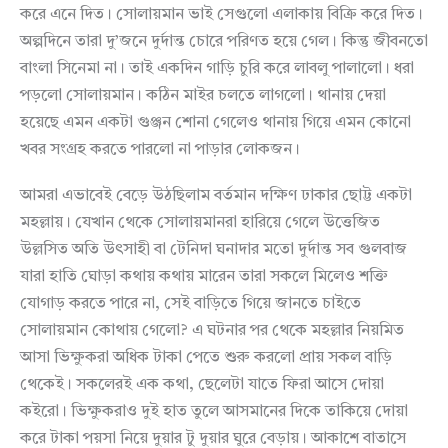
করে এনে দিত। সোলায়মান ভাই সেগুলো এলাকায় বিক্রি করে দিত।
অল্পদিনে তারা দু’জনে দুর্দান্ত চোরে পরিণত হয়ে গেল। কিন্তু জীবনতো
বাংলা সিনেমা না। তাই একদিন গাড়ি চুরি করে লাবলু পালালো। ধরা
পড়লো সোলায়মান। কঠিন মাইর চলতে লাগলো। থানায় দেয়া
হয়েছে এমন একটা গুঞ্জন শোনা গেলেও থানায় গিয়ে এমন কোনো
খবর সংগ্রহ করতে পারলো না পাড়ার লোকজন।
আমরা এভাবেই বেড়ে উঠছিলাম বর্তমান দক্ষিণ ঢাকার ছোট্ট একটা
মহল্লায়। যেখান থেকে সোলায়মানরা হারিয়ে গেলে উত্তেজিত
উল্লসিত অতি উৎসাহী বা টেনিদা ঘনাদার মতো দুর্দান্ত সব গুলবাজ
যারা হাতি ঘোড়া কথায় কথায় মারেন তারা সকলে মিলেও শক্তি
যোগাড় করতে পারে না, সেই বাড়িতে গিয়ে জানতে চাইতে
সোলায়মান কোথায় গেলো? এ ঘটনার পর থেকে মহল্লার নিয়মিত
আসা ভিক্ষুকরা অধিক টাকা পেতে শুরু করলো প্রায় সকল বাড়ি
থেকেই। সকলেরই এক কথা, ছেলেটা যাতে ফিরা আসে দোয়া
কইরো। ভিক্ষুকরাও দুই হাত তুলে আসমানের দিকে তাকিয়ে দোয়া
করে টাকা পয়সা নিয়ে দুয়ার টু দুয়ার ঘুরে বেড়ায়। আকাশে বাতাসে