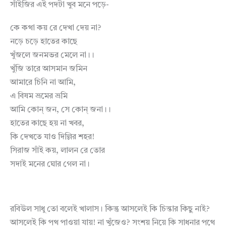
সাঁইজির এই পদটা খুব মনে পড়ে-
কে কথা কয় রে দেখা দেয় না?
নড়ে চড়ে হাতের কাছে
খুঁজলে জনমভর মেলে না।।
খুঁজি তারে আসমান জমিন
আমারে চিনি না আমি,
এ বিষম ভ্রমের ভ্রমি
আমি কোন্‌ জন, সে কোন্‌ জনা।।
হাতের কাছে হয় না খবর,
কি দেখতে যাও দিল্লির শহর!
সিরাজ সাঁই কয়, লালন রে তোর
সদাই মনের ঘোর গেল না।
রবিউল সাধু তো বলেই খালাস। কিন্তু আসলেই কি চিন্তার কিছু নাই?
আসলেই কি পথ পাওয়া যায়! না খুঁজেও? সংশয় নিয়ে কি সাধনার পথে