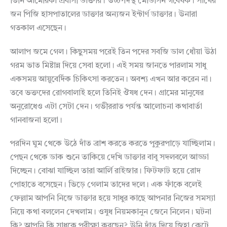
তিনি আমেরিকা প্রবাসী ডাক্তার। উচ্চপদস্থ মেডিসিন গবেষক। সাথের
জন পিজি হাসপাতালের ডাক্তার অন্যজন ইন্টার্ণ ডাক্তার। উনারা
গতকাল এসেছেন।
আলাপ জমে গেল। কিছুসময় পরেই তিন পদের সবজি ডাল ধোঁয়া উঠা
গরম ভাত মিষ্টান্ন দিয়ে সেবা হলো। এই সময় জানতে পারলাম সাধু
একসময় আয়ুবের্দিক চিকিৎসা করতেন। অবশ্য এখন আর করেন না।
তবে ভক্তদের রোগবালাই হলে তিনিই ঔষধ দেন। গ্রামের মানুষের
অনুরোধেও এটা সেটা দেন। গভীররাত পর্যন্ত আলোচনা কথাবার্তা
গানবাজনা হলো।
পরদিন ঘুম থেকে উঠে দাঁত ব্রাশ করতে করতে পুকুরপাড়ে যাচ্ছিলাম।
পেছন থেকে ডাক শুনে তাকিয়ে দেখি ডাক্তার বাবু সদলবলে আড্ডা
দিচ্ছেন। বোঝা যাচ্ছিল তারা আর্লি রাইজার। ফিটফাট হয়ে রোদ
পোহাতে বসেছেন। ভিড়ে গেলাম তাদের দলে। এক ফাঁকে বলেই
ফেল্লাম আপনি নিজে ডাক্তার হয়ে সাধুর কাছে আপনার নিজের সমস্যা
নিয়ে কথা বললেন দেখলাম। ওষুধ নিয়মকানুন জেনে নিলেন। ঘটনা
কি? আপনি কি সাধুকে পরীক্ষা করছেন? উনি দাঁত দিয়ে জিহ্বা কেটে