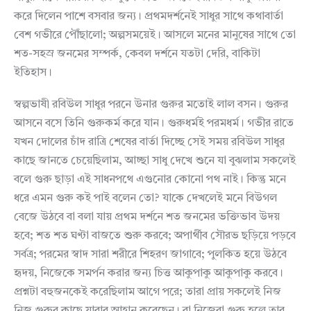
করে দিলেন পাশে বসবার জন্য। প্রথমদর্শনেই সাধুর সাথে কথাবার্তা
বেশ গভীরে পৌঁছালো; অল্পসময়েই। আসলে মনের মানুষের সাথে তো
শত-সহস্র জনমের সম্পর্ক, কেবল দর্শনে যতটা দেরি, বাকিটা
ইতিহাস।
স্বল্পভাষী রবিউল সাধুর পরনে উনার গুরুর মতোই লাল বসন। গুরুর
আসনে বসে তিনি গুরুকর্ম করে যান। গুরুধর্মই পরমধর্ম। গভীর রাতে
যখন দোলের চাঁদ রাত্রি শেষের বার্তা দিচ্ছে সেই সময় রবিউল সাধুর
কাছে জানতে চেয়েছিলাম, আচ্ছা সাধু দেখে শুনে যা বুঝলাম সকলেই
বলে গুরু ছাড়া এই সাধনপথে এগুনোর কোনো পথ নাই। কিন্তু মনে
ধরে এমন গুরু কই পাই বলেন তো? যাকে দেখলেই মনে বিউগল
বেজে উঠবে বা বলা যায় প্রথম দর্শনে শত জনমের ভক্তিভাব উদয়
হবে; শত শত ঘণ্টা বাজতে শুরু করবে; অপার্থীব সৌরভ ছড়িয়ে পড়বে
সর্বত্র; পরমের স্বাদ সারা শরীরে শিহরণ জাগাবে; পুলকিত হয়ে উঠবে
হৃদয়, নিজেকে সমর্পন করার জন্য চিত্ত আকুপাকু আকুপাকু করবে।
প্রশ্নটা বহুজনকেই করেছিলাম আগে পরে; তারা প্রায় সকলেই নিজ