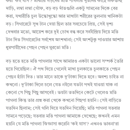
করা ‘কই যাস’? মাঝারি গড়নের মতি পাগলার থুতনির কাছে একগুচ্ছ
দাড়ি, লম্বা লম্বা গোঁফ, বড় বড় দাঁতগুলি একটু সামনের দিকে বের
করা, যথারীতি চুল উস্কোখুস্কো আর মাথাটা শরীরের তুলনায় খানিকটা
বড়। সিগারেটে সুখ টান দেয়া ছিল তার সবচেয়ে প্রিয়, সেই দৃশ্য
দেখবার মতো, আয়েশ করে দুই চোখ বন্ধ করে সর্বইন্দ্রিয় দিয়ে মতি
টান দিত সিগারেটের সর্বশেষ অংশখানা; সেই অংশটুকু পাওয়ার আশায়
ধুমপায়ীদের পেছন পেছন ঘুরতো মতি।
বড় হতে হতে মতি পাগলার সাথে আমারও একটা ভালো সম্পর্ক তৈরি
হয়ে গিয়েছিল। ঐ পথ দিয়ে গেলেই মাথা চুলকাতে চুলকাতে পেছন
পেছন হাঁটা দিত। তার মানে তাকে দু’টাকা দিতে হবে। অবশ্য চাইত না
কখনো। দু’টাকা দিলে চলে যেত নইলে যতটা পথই যাওয়া যাক না
কেনো সে পিছু পিছু আসবেই। ভয়টা ততদিনে কেটে গেলেও মতি
পাগলা কিন্তু তার প্রশ্ন করা থেকে কখনো পিছপা হয়নি। সেই বাড়িতে
যতদিন ছিলাম; সেই গলি দিয়ে যতদিন গিয়েছি; মতি পাগলা যতবার
সামনে পড়েছে; যতবার মতি পাগলা আমাকে দেখেছে; কখনই এমন
হয়নি যে মতি পাগলা জিজ্ঞাসা করেনি ‘কই যাস’? এখনও ভাবনা’রা