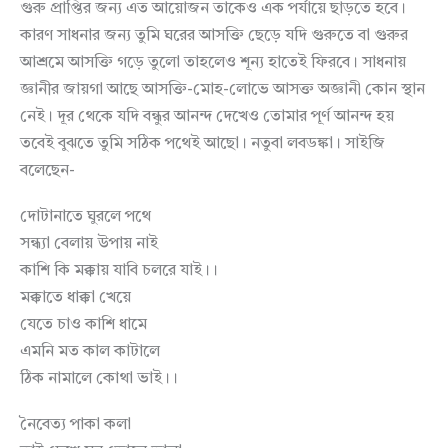
গুরু প্রাপ্তির জন্য এত আয়োজন তাকেও এক পর্যায়ে ছাড়তে হবে।
কারণ সাধনার জন্য তুমি ঘরের আসক্তি ছেড়ে যদি গুরুতে বা গুরুর
আশ্রমে আসক্তি গড়ে তুলো তাহলেও শূন্য হাতেই ফিরবে। সাধনায়
জ্ঞানীর জায়গা আছে আসক্তি-মোহ-লোভে আসক্ত অজ্ঞানী কোন স্থান
নেই। দূর থেকে যদি বন্ধুর আনন্দ দেখেও তোমার পূর্ণ আনন্দ হয়
তবেই বুঝতে তুমি সঠিক পথেই আছো। নতুবা লবডঙ্কা। সাইজি
বলেছেন-
দোটানাতে ঘুরলে পথে
সন্ধ্যা বেলায় উপায় নাই
কাশি কি মক্কায় যাবি চলরে যাই।।
মক্কাতে ধাক্কা খেয়ে
যেতে চাও কাশি ধামে
এমনি মত কাল কাটালে
ঠিক নামালে কোথা ভাই।।
নৈবেত্য পাকা কলা