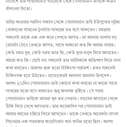
নির্দেশে তার পাণ্ডাবাহিনী গ্যারেজে বেঁধে সোলায়মান ভাইকে কঠিন
বাঁশডলা দিতো।
মাইর খাওয়ার পরদিন সকাল থেকে সোলায়মান ভাই ইউসুফের পুরির
দোকানের সামনের টুলটায় পাথরের মত বসে থাকতেন। মহল্লার
সকলেই তাকে এক এক করে দেখতে আসত। মা খালারা মাথায় বড়
ঘোমটা টেনে দেখতে আসত, সাথে থাকতো কত কি খাবার-দাবার।
কেউ গরম দুধ, কেউ গরম ভাত ঘি, কেউ দুধে হলুদ দিয়ে আনতেন।
আরো কত কি। ছোট বড় সকলেই তার মালিককে অভিশাপ দিয়ে নানা
কথা বলতেন। তারপর শুরু হতো চিকিৎসা পরামর্শ। তখন সকলেই
চিকিৎসক হয়ে উঠতেন। প্রত্যেকেরই আলাদা আলাদা উপদেশ।
অবশ্য ২/১দিন সোলায়মান ভাই কোনো কথা বলতো না কারো সাথে
পাথরের মতো বসে থাকতেন শুধু অপলক দৃষ্টিতে। সে সময়
সোলায়মান ভাইকে আমরা খুব ভয় পেতাম। বড়দের আড়ালে থেকে
উঁকি দিয়ে দেখে আসতাম। তার কয়েকদিন পর সোলায়মান ভাই
আবার আগের চরিত্রে ফিরে আসতেন। তাকে দেখতে অনেকটা বাংলা
সিনেমার এক সময়কার কমেডিয়ান খান জনির মতো ছিল। অবশ্য