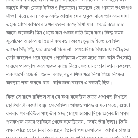
নিজ গুরুর কাছে যাবার আহ্বান করেছেন। বা নিজেরা গুরু হলে তার
কাছেই দীক্ষা নেয়ার ইঙ্গিতও দিয়েছেন। অনেকে তো পারলে তৎক্ষণাৎ
দীক্ষা দিয়ে দেন। কেউ কেউ আশ্বাস দেন ওমুক মাসে আসবেন দাদা
তমুক মাসে আসবেন তখন গুরুর কাছে নিয়া যাব। কেউ বলে দাদা
আরো কয়েকটা দিন থেকে যান গুরুর বাড়ি নিয়ে যাব। কিন্তু সময়
সুযোগের অভাবে তা হয়নি কখনও। অবশ্য চূড়ান্ত ইচ্ছে যে ছিল
তাদের পিঁছু পিঁছু যাই এমনো কিন্তু না। প্রথমদিকে বিষয়টায় কৌতুহল
তৈরি করলেও পরে বুঝতে পেরেছিলাম এদের মধ্যে যারা অতি উৎসাহী
পারলে পাকড়াও করে গুরুর কাছে নিয়ে যেত চায়; তারা প্রায় সকলেই
এক অর্থে এজেন্ট। গুরুর কাছে নতুন শিষ্য ধরে নিয়ে গিয়ে নিজের
অবস্থান শক্ত করতে চান। অভিজ্ঞতা বরাবর এ রকমই ছিল।
কিন্তু সে রাতে রবিউল সাধু যে কথা বলেছিল তাতে প্রথাগত বিশ্বাসে
ছোটখাটো একটা ধাক্কা লেগেছিল। আজও পরিস্কার মনে পড়ে, প্রশ্নটা
করবার পর রবিউল সাধু তাঁর স্বচ্ছ চোখে আমার দিকে অনেকটা সময়
পলকশূন্য নয়নে তাকিয়ে থেকে বলেছিলেন, “সবই তাঁর ইচ্ছা। তিনি
যখন কাছে টেনে নিয়া আসছেন, তিনিই পথ দেখাবেন। আপনি হাজার