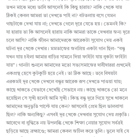
তখন মাঝে মধ্যে ভাবি আসলেই কি কিছু হারায়? নাকি থেকে যায়
ঠিকই কেবল আমরা তা দেখতে পাই না? বটতলায় বসে যেমন
গাছটাকে দেখা যায় না; দেখতে গেলে দূরে যেতে হয়। তেমনই কি?
যা হারায় তা কি আসলেই হারায় নাকি আমরা তাকে দেখবার জন্য দূরে
চলে আসি? নাকি জীবন আমাদেরকে আরেকটা সুযোগ দেয় একই
ঘটনা দূর থেকে দেখার। মমতাজের জনপ্রিয় একটা গান ছিল- “বন্ধু
যখন যায় চইলা আমার বাড়ির সামনে দিয়া ফাইটা যায় বুকটা ফাইটা
যায়”। গানটা শুনলে আমাদের মতো সভ্যসমাজের দাবীদাররা প্রথমেই
একপ্রস্থ হেসে কুটকুটি হয়ে নেই। তা ঠিক আছে। তবে বিষয়টা
এরকমই দূর থেকে দেখলে বন্ধুর আরেক রূপ দেখতে পাওয়া যায়;
কাছে থাকতে যেভাবে দেখেছি সেভাবে নয়। কাছে থাকতে তো মনে
হয়েছিল সে সুখী হলেই আমি সুখী। কিন্তু বন্ধু দূরে গিয়ে সুখে থাকলে
আমাদের অনুভূতি পাল্টে যায় কেন? আসলেই প্রেম ছিল ভালবাসা
ছিল? নাকি অন্যকিছু? এসবই দূর থেকে দেখবার সুযোগ দেয় প্রকৃতি।
আবেগে বা বুদ্ধিতে নয় উপলব্ধি থেকে শিক্ষা নেয়ার সুযোগ সর্বত্রই
ছড়িয়ে আছে ব্রহ্মাণ্ডে; আমরা কেবল জটিল করে তুলি। ভুলে যাই যে