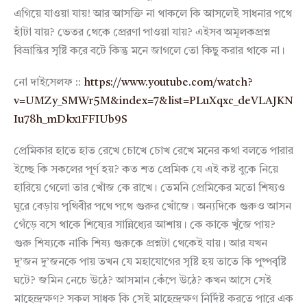
এগিয়ে যাওয়া যায়! আর আসক্তি না থাকলে কি আসলেই সাধনার পথে
হাঁটা যায়? ভেতর থেকে প্রেরণা পাওয়া যায়? এইসব অমূলকপ্রশ্ন
বিভ্রান্তির সৃষ্টি করে বটে কিন্তু মনে জাগলে তো কিছু করার থাকে না।
নো দাইসেলফ ::
https://www.youtube.com/watch?
v=UMZy_SMWr5M&index=7&list=PLuXqxc_deVLAJKN
Iu78h_mDkx1FFIUb9S
প্রেমিকার হাতে হাত রেখে চোখে চোখ রেখে মনের কথা বলতে পারার
ইচ্ছে কি সকলের পূর্ণ হয়? কত শত প্রেমিক যে এই কষ্ট বুকে নিয়ে
হারিয়ে গেলো তার খোঁজ কে রাখে। তেমনি প্রেমিকের মতো শিষ্যও
ঘুরে বেড়ায় পৃথিবীর পথে পথে গুরুর খোঁজে। অন্যদিকে গুরুও আসন
গেঁড়ে বসে থাকে শিষ্যের সান্নিধ্যের আশায়। কে কাকে খুঁজে পায়?
গুরু শিষ্যকে নাকি শিষ্য গুরুকে প্রশ্নটা থেকেই যায়। আর যখন
দু’জন দু’জনকে পায় তখন যে মহাযোগের সৃষ্টি হয় তাতে কি পুষ্পবৃষ্টি
ঘটে? জমিন নেচে উঠে? আসমান কেঁপে উঠে? কখন আসে সেই
মাহেন্দ্রক্ষণ? সকল সাধক কি সেই মাহেন্দ্রক্ষণ নির্দিষ্ট করতে পারে এক