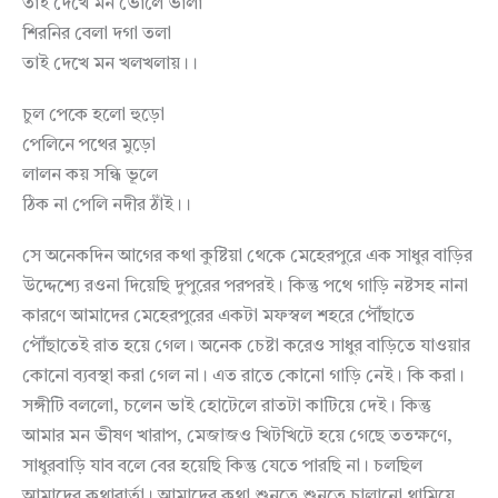
তাই দেখে মন ভোলে ভালা
শিরনির বেলা দগা তলা
তাই দেখে মন খলখলায়।।
চুল পেকে হলো হুড়ো
পেলিনে পথের মুড়ো
লালন কয় সন্ধি ভূলে
ঠিক না পেলি নদীর ঠাঁই।।
সে অনেকদিন আগের কথা কুষ্টিয়া থেকে মেহেরপুরে এক সাধুর বাড়ির
উদ্দেশ্যে রওনা দিয়েছি দুপুরের পরপরই। কিন্তু পথে গাড়ি নষ্টসহ নানা
কারণে আমাদের মেহেরপুরের একটা মফস্বল শহরে পৌঁছাতে
পৌঁছাতেই রাত হয়ে গেল। অনেক চেষ্টা করেও সাধুর বাড়িতে যাওয়ার
কোনো ব্যবস্থা করা গেল না। এত রাতে কোনো গাড়ি নেই। কি করা।
সঙ্গীটি বললো, চলেন ভাই হোটেলে রাতটা কাটিয়ে দেই। কিন্তু
আমার মন ভীষণ খারাপ, মেজাজও খিটখিটে হয়ে গেছে ততক্ষণে,
সাধুরবাড়ি যাব বলে বের হয়েছি কিন্তু যেতে পারছি না। চলছিল
আমাদের কথাবার্তা। আমাদের কথা শুনতে শুনতে চালানো থামিয়ে