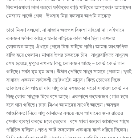
রিকশাওয়ালা চাচা বলবো ফকিরের বাড়ি যাইবেন আপনেরা? আমাদের
মেজাজ পাল্টে গেল। উৎসাহ নিয়া বললাম আপনি যাবেন?
চাচা মিঞা বললো, না বাজান অতপথ রিকশা যাইবো না। এইখানে
একজন ফকির আছেন ওনার বাড়িতে কাল গান ছিল। এখনও
লোকজন আছে ঐখানে গেলে নিয়া যাইতে পারি। আমরা তাৎক্ষণিক
রাজি হয়ে গেলাম। মাথার উপর চকচকে চাঁদ। সাধুরবাড়িতে সাধুসঙ্গ
শেষ হয়েছে দুপুরে এখনও কিছু লোকজন আছে – কেউ কেউ গান
গাইছে। সর্বত্র ঘুম ঘুম ভাব। উঠান পেরিয়ে সাধুর সামনে গেলাম। খুবই
সাধারণ একজন সর্বকেশী ছোটখাটো মানুষ। কিন্তু চোখের দিকে
তাকালে টের পাওয়া যায় সাধু আর দশজনের মতো সাধারণ কেউ নন।
কিছু লোক সাধুকে ঘিরে বসে আছে। একপাশে কয়েকজন গোল হয়ে
বসে গান গাইছে। চাচা মিঞা আমাদের সাথেই আছেন। অসম্ভব
আন্তরিকতা নিয়ে সাধু আমাদের বসতে বলে আমাদের জন্য রাতের
সেবার ব্যবস্থা করতে চলে গেলেন। বসে থাকা অন্যরা আমাদের সাথে
পরিচিত হচ্ছিল। প্রচণ্ড স্মার্ট ভদ্রলোক একখানা কার্ড ধরিয়ে দিলেন।