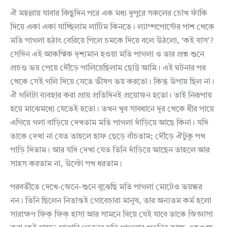
ঐ মহল্লায় যাবার কিছুদিন পরে এক মধ্য দুপুরে সকলের চোখ ফাঁকি
দিয়ে একা একা যাচ্ছিলাম লাটিম কিনতে। ল্যাম্পপোস্টের পাশ থেকে
মতি পাগলা হঠাৎ বেরিয়ে পিলে চমকে দিয়ে বলে উঠলো, ‘কই যাস’?
সেদিন এই আকস্মিক দৃশ্যমান হওয়া মতি পাগলা ও তার প্রশ্ন শুনে
প্রচণ্ড ভয় পেয়ে দৌঁড়ে পালিয়েছিলাম ছোট্ট আমি। এই ঘটনার পর
থেকে সেই গলি দিয়ে যেতে ভীষণ ভয় করতো। কিন্তু উপায় ছিল না।
ঐ গলিটা ব্যবহার করা প্রায় প্রতিদিনই প্রয়োজন হতো। তাই নিরূপায়
হয়ে মাঝেমধ্যে যেতেই হতো। তখন খুব সাবধানে দূর থেকে ধীর পায়ে
এগিয়ে গলা বাড়িয়ে দেখতাম মতি পাগলা দাঁড়িয়ে আছে কিনা। যদি
তাকে দেখা না যেত তাহলে হাফ ছেড়ে বাঁচতাম; দৌঁড়ে ঐটুকু পথ
পাড়ি দিতাম। আর যদি দেখা যেত তিনি দাঁড়িয়ে আছেন তাহলে আর
সাহস করতাম না, উল্টো পথ ধরতাম।
পরবর্তীতে দেখে-জেনে-শুনে বুঝেছি মতি পাগলা মোটেও ভয়ঙ্কর
নন। তিনি ছিলেন নিতান্তই গোবেচারা মানুষ, তার অন্যতম কর্ম হলো
সারাক্ষণ ফিক্ ফিক্ হাসা আর সামনে দিয়ে যেই যাবে তাকে জিজ্ঞাসা