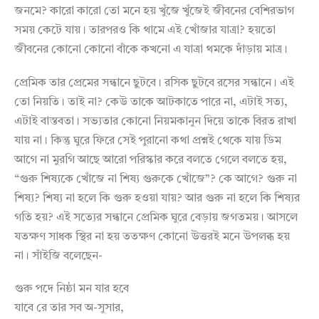
জনমে? কারো কারো তো মনে হয় খুঁজে খুঁজেই জীবনের বেশিরভাগ
সময় কেটে যায়। তারপরও কি থামে এই খোঁজার যাত্রা? হয়তো
জীবনের কোনো কোনো বাঁকে কখনো এ যাত্রা থমকে দাঁড়ায় মাত্র।
প্রেমিক তার প্রেমের সন্ধানে ছুটবে। রসিক ছুটবে রসের সন্ধানে। এই
তো নিয়তি। তাই না? কেউ তাকে আটকাতে পারে না, এটাই সত্য,
এটাই বাস্তবতা। সভ্যতার কোনো নিয়মকানুন দিয়ে তাকে বিরত রাখা
যায় না। কিন্তু ঘুরে ফিরে সেই পুরানো কথা প্রশ্নই থেকে যায় ডিম
আগে না মুরগি আছে আরো পরিস্কার করে বলতে গেলে বলতে হয়,
“গুরু শিষ্যকে খোঁজে না শিষ্য গুরুকে খোঁজে”? কে আগে? গুরু না
শিষ্য? শিষ্য না হলে কি গুরু হওয়া যায়? আর গুরু না হলে কি শিষ্যর
গতি হয়? এই সত্যের সন্ধানে প্রেমিক ঘুরে বেড়ায় জগতময়। আসলে
যতক্ষণ সাধক স্থির না হয় ততক্ষণ কোনো উত্তরই মনে উপলব্ধ হয়
না। সাঁইজি বলেছেন-
গুরু পদে নিষ্ঠা মন যার হবে
যাবে রে তার সব অ-সুসার,