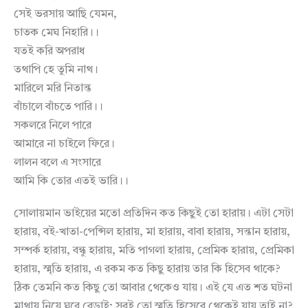
সেই ভরসায় আছি যেমন,
চাতক মেঘ নিহারি।।
যতই করি অপরাধ
তথাপি হে তুমি নাথ।
মারিলে মরি নিতান্ত
বাঁচালে বাঁচতে পারি।।
সকলরে নিলে পারে
আমারে না চাইলে ফিরে।
লালন বলে এ সংসারে
আমি কি তোর এতই ভারি।।
সোলায়মান ভাইয়ের মতো প্রতিদিন কত কিছুই তো হারায়। এটা সেটা
হারায়, বই-খাতা-পেন্সিল হারায়, মা হারায়, বাবা হারায়, সন্তান হারায়,
সম্পর্ক হারায়, বন্ধু হারায়, মতি পাগলা হারায়, প্রেমিক হারায়, প্রেমিকা
হারায়, স্মৃতি হারায়, এ রকম কত কিছু হারায় তার কি হিসেব থাকে?
ঠিক তেমনি কত কিছু তো আবার থেকেও যায়। এই যে এত শত ঘটনা
মাথায় নিয়ে ঘুরে বেড়াই; সবই তো স্মৃতি হিসেবে থেকেই যায় তাই না?