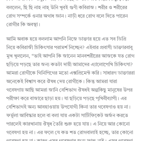
বললেন, ছি ছি নাহ নাহ্ উনি খুবই গুণী কবিরাজ। শরীর ও শরীরের
রোগ সম্পর্কে ওনার অগাধ জ্ঞান। নাড়ী ধরে রোগ বলে দিতে পারেন
রোগীর কি অবস্থা।
আমি অবাক হয়ে বললাম আপনি নিজে ডাক্তার হয়ে এত সব ডিগ্রি
নিয়ে কবিরাজী চিকিৎসার পরামর্শ নিচ্ছেন? এইবার প্রবাসী ডাক্তারবাবু
মুখ খুললেন, “ভাই আপনি কি জানেন মানবশরীরের আজকে যত রোগ
ছড়িয়ে পড়ছে তার জন্য কতটা দায়ী আমাদের এ্যালোপেথি চিকিৎসা?
আমরা রোগীকে গিনিপিগের মতো এক্সপ্রিমেন্ট করি। সাধারণ ডাক্তাররা
অনেকেই বিশ্বাস করে ঔষধ দেয় রোগীকে। কিন্তু আমরা যারা
গবেষণায় আছি আমরা জানি বেশিভাগ ঔষধই অল্পকিছু মানুষের উপর
পরীক্ষা করে বাজারে ছাড়া হয়। যা ছড়িয়ে পড়ছে পৃথিবীব্যাপী। এর
বেশিভাগই অন্য আবহাওয়ায় উপযোগী কিনা তার গবেষণাও হয় না।
ফর্মুলা আবিস্কার হলে বা বলা যায় একটা সার্টিফিকেট অর্জন করতে
পারলেই কারখানায় ঔষুধ তৈরি শুরু হয়ে যায়। এ নিয়ে আর কোনো
গবেষণা হয় না। এর ফলে যে কত শত রোগবালাই হচ্ছে, তার কোনো