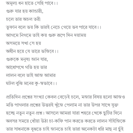
অমূল্য ধন হাতে সেহি পাবে।।
গুরু যার হয় কান্ডারী,
চলে তার অচল তরী
তুফান বলে ভয় কি তারই নেচে গেয়ে ভব পারে যাবে।।
আগমে নিগমে তাই কয় গুরু রূপে দিন দয়াময়
অসময়ে সখা সে হয়
অধীন হয়ে যে তারে ভজিবে।।
গুরুকে মনুষ্য জ্ঞান যার,
আধোপথে গতি হয় তার
লালন বলে তাই আজ আমার
ঘটল বুঝি মনের কু-স্বভাবে।।
প্রতিদিন প্রশ্নের সংখ্যা কেবল বেড়েই চলে, মজার বিষয় হলো আজও
মতি পাগলার প্রশ্নের উত্তরই খুঁজে পেলাম না তার উপর সাথে যুক্ত
হচ্ছে নতুন নতুন প্রশ্ন। আসলে আমরা যারা শহরে থেকে ছুটির দিনে
অবসর সময়ে ধোঁয়া উঠা চা-কফি পান করতে করতে লালন সাঁইজিকে
তার সাধনাকে বুঝতে চাই জানতে চাই তারা অনেকটা ধরি মাছ না ছুঁই