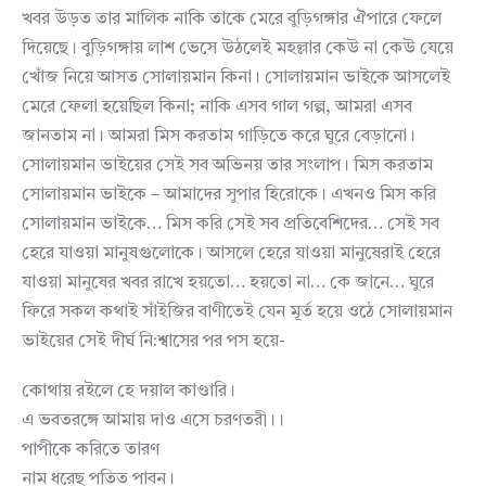
খবর উড়ত তার মালিক নাকি তাকে মেরে বুড়িগঙ্গার ঐপারে ফেলে
দিয়েছে। বুড়িগঙ্গায় লাশ ভেসে উঠলেই মহল্লার কেউ না কেউ যেয়ে
খোঁজ নিয়ে আসত সোলায়মান কিনা। সোলায়মান ভাইকে আসলেই
মেরে ফেলা হয়েছিল কিনা; নাকি এসব গাল গল্প, আমরা এসব
জানতাম না। আমরা মিস করতাম গাড়িতে করে ঘুরে বেড়ানো।
সোলায়মান ভাইয়ের সেই সব অভিনয় তার সংলাপ। মিস করতাম
সোলায়মান ভাইকে – আমাদের সুপার হিরোকে। এখনও মিস করি
সোলায়মান ভাইকে… মিস করি সেই সব প্রতিবেশিদের… সেই সব
হেরে যাওয়া মানুষগুলোকে। আসলে হেরে যাওয়া মানুষেরাই হেরে
যাওয়া মানুষের খবর রাখে হয়তো… হয়তো না… কে জানে… ঘুরে
ফিরে সকল কথাই সাঁইজির বাণীতেই যেন মূর্ত হয়ে ওঠে সোলায়মান
ভাইয়ের সেই দীর্ঘ নি:শ্বাসের পর পস হয়ে-
কোথায় রইলে হে দয়াল কাণ্ডারি।
এ ভবতরঙ্গে আমায় দাও এসে চরণতরী।।
পাপীকে করিতে তারণ
নাম ধরেছ পতিত পাবন।