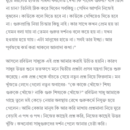
ঘুরে মরলেও হাজার সাধনা করলেও দেখা কি পাবেন গুরুর? যদি তিনি
না চান? তিনিই ঠিক করে দিবেন সবকিছু। সেদিন আপনি নিজেই
বুঝবেন। কাউকে বলে দিতে হবে না। কাউকে দেখিয়েও দিতে হবে
না। গুরুপ্রাপ্তি নিয়া চিন্তার কিছু নাই। কার সাথে কখন প্রেম হয় তা
যেমন বলা যায় না তেমন গুরুর দর্শনও বলে কয়ে হয় না। যখন
হওয়ার হয়ে যায়। এটা মানুষের হাতে না। সবই তার ইচ্ছা। আর
পূর্বজন্মে কর্ম করা থাকলে আলাদা কথা।”
আসলে রবিউল সাধুকে এই প্রশ্ন আমার করাই উচিত হয়নি। কারণ
সাধুর উত্তর শুনে ততক্ষণে মনে দ্বিতীয় প্রশ্নটা প্রসব যন্ত্রণা দিতে শুরু
করেছে। এক প্রশ্ন থেকে বাঁচতে যেয়ে নতুন প্রশ্ন নিয়ে ফিরলাম। মন
খুঁজতে লেগে গেলো নতুন জবাবের- “কে কাকে খোঁজে? শিষ্য
গুরুকে খোঁজে? নাকি গুরু শিষ্যকে খোঁজে?” রবিউল সাধু আমাকে
গাছে তুলে মই কেড়ে নেয়ার অবস্থায় রেখে গুরুকর্মে নিযুক্ত হয়ে
গেলেন। আমি বেকার মানুষ কি আর করি মাথায় প্রশ্নমালা নিয়ে ঘুরে
বেড়াই এ পথ ও পথ। নিজের কাছেই প্রশ্ন করি, নিজের কাছেই উত্তর
খুঁজি। কখনোবা সাধুগুরুদের দর্শন পেলে জানার চেষ্টা করি।