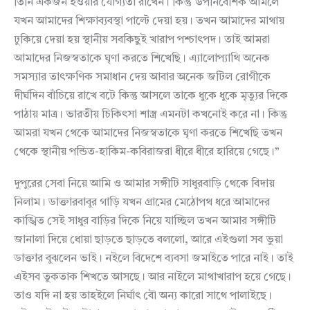
তিনি একজন হওয়ার যোগ্যতা রাখেন। কিন্তু উপনিবেশিক আমলে
যখন আমাদের শিক্ষাব্যবস্থা পাল্টে দেয়া হয়। তখন আমাদের মাথায়
ঢুকিয়ে দেয়া হয় স্থানীয় সবকিছুই খারাপ পশ্চাৎপদ। তাই আমরা
আমাদের নিজস্বতাকে ঘৃণা করতে শিখেছি। এ্যালোপ্যাথি অনেক
সমস্যার তাৎক্ষণিক সমাধান দেয় আবার অনেক জটিল রোগীকে
দীর্ঘদিন বাঁচিয়ে রাখে বটে কিন্তু আসলে তাকে ধুকে ধুকে মৃত্যুর দিকে
পাঠায় মাত্র। ভারতীয় চিকিৎসা শাস্ত্র এমনটা কখনোই করে না। কিন্তু
আমরা যখন থেকে আমাদের নিজস্বতাকে ঘৃণা করতে শিখেছি তখন
থেকে স্থানীয় পন্ডিত-হাকিম-কবিরাজরা ধীরে ধীরে হারিয়ে গেছে।”
দুপুরের সেবা নিয়ে আমি ও আমার সঙ্গীটি সাধুরবাড়ি থেকে বিদায়
নিলাম। ডাক্তারবাবুর গাড়ি যখন গ্রামের মেঠোপথ ধরে আমাদের
কাঙ্খিত সেই সাধুর বাড়ির দিকে নিয়ে যাচ্ছিল তখন আমার সঙ্গীটি
জানালা দিয়ে ধোয়া ছাড়তে ছাড়তে বললো, আরে এইগুলা সব ভুয়া
ডাক্তার বুঝলেন ভাই। নইলে বিদেশে ব্যবসা জমাইতে পারে নাই। তাই
এইসব তুকতাক শিখতে আসছে। আর নাইলে মাথাখারাপ হয়ে গেছে।
তাও যদি না হয় তাহইলে নির্ঘাৎ বৌ অন্য কারো সাথে পালাইছে।