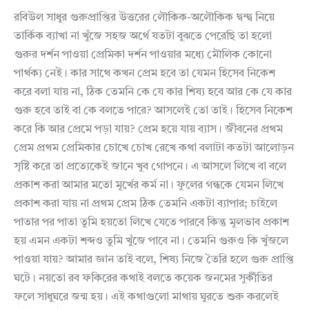
রবিউল সাধুর গুরুপ্রাপ্তির উত্তরের লৌকিক-অলৌকিক দ্বন্দ্ব নিয়ে
তার্কিক ব্যাখা না খুঁজে সহজ অর্থে যতটা বুঝতে পেরেছি তা হলো
গুরুর দর্শন পাওয়া প্রেমিকা দর্শন পাওয়ার মধ্যে মৌলিক কোনো
পার্থক্য নেই। কার সাথে কখন প্রেম হবে তা যেমন হিসেব নিকেশ
করে বলা যায় না, ঠিক তেমনি কে যে কার শিষ্য হবে আর কে যে কার
গুরু হবে তাই বা কে বলতে পারে? আসলেই তো তাই। হিসেব নিকেশ
করে কি আর প্রেমে পড়া যায়? প্রেম হয়ে যায় ব্যাস। জীবনের প্রথম
প্রেম প্রথম প্রেমিকার চোখে চোখ রেখে কথা বলাটা কতটা আলোড়ন
সৃষ্টি করে তা প্রত্যেকেই জানে খুব গোপনে। এ আসলে লিখে বা বলে
প্রকাশ করা আমার মতো মূর্খের কর্ম না। ফুলের গন্ধকে যেমন লিখে
প্রকাশ করা যায় না প্রথম প্রেম ঠিক তেমনি একটা ব্যাপার; চাইলে
পাতার পর পাতা তুমি হয়তো লিখে যেতে পারবে কিন্তু মূলভাব প্রকাশ
হয় এমন একটা শব্দও তুমি খুঁজে পাবে না। তেমনি গুরুও কি খুঁজলে
পাওয়া যায়? আমার জ্ঞান তাই বলে, শিষ্য নিজে তৈরি হলে গুরু প্রাপ্তি
ঘটে। নয়তো রব ফকিরের কথাই বলতে কয়েক জনমের সুর্কীতির
ফলে সাধুঘরে জন্ম হয়। এই কথাগুলো মাথায় ঘুরতে শুরু করলেই