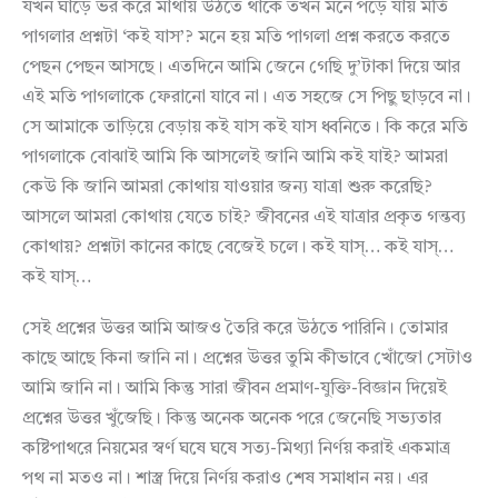
যখন ঘাড়ে ভর করে মাথায় উঠতে থাকে তখন মনে পড়ে যায় মতি
পাগলার প্রশ্নটা ‘কই যাস’? মনে হয় মতি পাগলা প্রশ্ন করতে করতে
পেছন পেছন আসছে। এতদিনে আমি জেনে গেছি দু’টাকা দিয়ে আর
এই মতি পাগলাকে ফেরানো যাবে না। এত সহজে সে পিছু ছাড়বে না।
সে আমাকে তাড়িয়ে বেড়ায় কই যাস কই যাস ধ্বনিতে। কি করে মতি
পাগলাকে বোঝাই আমি কি আসলেই জানি আমি কই যাই? আমরা
কেউ কি জানি আমরা কোথায় যাওয়ার জন্য যাত্রা শুরু করেছি?
আসলে আমরা কোথায় যেতে চাই? জীবনের এই যাত্রার প্রকৃত গন্তব্য
কোথায়? প্রশ্নটা কানের কাছে বেজেই চলে। কই যাস্… কই যাস্…
কই যাস্…
সেই প্রশ্নের উত্তর আমি আজও তৈরি করে উঠতে পারিনি। তোমার
কাছে আছে কিনা জানি না। প্রশ্নের উত্তর তুমি কীভাবে খোঁজো সেটাও
আমি জানি না। আমি কিন্তু সারা জীবন প্রমাণ-যুক্তি-বিজ্ঞান দিয়েই
প্রশ্নের উত্তর খুঁজেছি। কিন্তু অনেক অনেক পরে জেনেছি সভ্যতার
কষ্টিপাথরে নিয়মের স্বর্ণ ঘষে ঘষে সত্য-মিথ্যা নির্ণয় করাই একমাত্র
পথ না মতও না। শাস্ত্র দিয়ে নির্ণয় করাও শেষ সমাধান নয়। এর