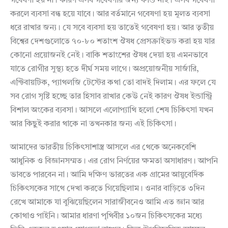
গবেষণা হয় না। কারণ এসব গবেষণার জন্য ফান্ড নাই। এসব গবেষণা
করলে ব্যবসা বন্ধ হয়ে যাবে। আর বর্তমানে গবেষণা হয় মূলত ব্যবসা
ধরে রাখার জন্য। যে সবে ব্যবসা হয় তাতেই গবেষণা হয়। আর তৃতীয়
বিশ্বের দেশগুলোতে ৭০-৮০ শতাংশ ঔষধ প্রেসক্রাইভড করা হয় যার
কোনো প্রয়োজনই নেই। বাকি শতাংশের ঔষধ দেয়া হয় এমনভাবে
যাতে রোগীর সুস্থ্য হতে দীর্ঘ সময় লাগে। অপ্রয়োজনীয় সার্জারি,
এন্টিবায়টিক, প্যাথলজি টেস্টের কথা তো বাদই দিলাম। এর ফলে যে
সব রোগ সৃষ্টি হচ্ছে তার হিসাব রাখার কেউ নেই কারণ ঔষধ ইন্ডাস্ট্রি
বিশাল অংকের ব্যবসা। আসলে এলোপ্যাথি হলো শেষ চিকিৎসা যখন
আর কিছুই করার থাকে না তখনকার জন্য এই চিকিৎসা।
আমাদের ভারতীয় চিকিৎসাশাস্ত্র আসলে এর থেকে অনেকবেশি
আধুনিক ও বিজ্ঞানসম্মত। এর রোগ নির্ণয়ের ক্ষমতা অসাধারণ। আপনি
ভাবতে পারবেন না। আমি দক্ষিণ ভারতের এক গ্রামের আয়ুবের্দিক
চিকিৎসকের সাথে দেখা করতে গিয়েছিলাম। ওনার বাড়িতে ৩দিন
রেখে আমাকে যা বুঝিয়েছিলেন সারাজীবনেও আমি এত জ্ঞান আর
কোথাও পাইনি। আমার ধারণা পৃথিবীর ১০জন চিকিৎসকের মধ্যে