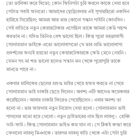
তো তালিকা করে দিতো; কোন জিনিসটা চুরি করলে কাকে দেয়া হবে
সেটাও সবাই জানতো। আমাদের ছোট্টবেলার এই সুপারহিরো একদিন
হারিয়ে গিয়েছিল; আমরা আর তার কোনো সন্ধান পাইনি কোনদিন।
সেই বাড়িতে নতুন কেয়ারটেকার এসেছিল তাকে আমরা কেউ পছন্দ
করতাম না। যদিও তিনিও বেশ ভালো ছিল। কিন্তু পুরো মহল্লাবাসী
সোলায়মান ভাইকে এতো ভালোবাসতো যে তার প্রতি ভালোবাসা
প্রদর্শনের জন্যই হয়তো নতুন কেয়ারটেকারকে কেউ মেনে নেয়নি।
যেমন সৎ মা শত ভালো হলেও সন্তান মন থেকে পুরোপুরি তাকে
মানতে পারে না।
একবার মালিকের ছেলের প্রচণ্ড মাইর খেয়ে হজম করতে না পেরে
সোলায়মান ভাই চাকরি ছেড়ে দিলেন। অবশ্য এটি আগেও কয়েকবার
করেছিলেন। আবার চাকরি ফিরেও পেয়েছিলেন। এবার অবশ্য তা
হলো না। তার জায়গায় নতুন নিয়োগ দেয়া হলো। সোলায়মান ভাই
পাগলের মতো হয়ে গেলো। নতুন ড্রাইভারের নাম ছিল লাবলু। হেব্বি
ডাট-ফাট। কিন্তু সোলায়মান ভাইও কম যান না। সে ঠিকই কব্জা করে
ফেললো লাবলু মিঞাকে। তারপর লাবলু বাড়ি থেকে এটা সেটা চুরি