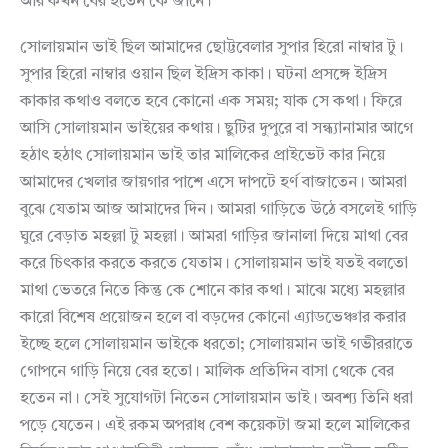
আর কখন বের হতেন কে জানে।
সোলায়মান ভাই ছিল আমাদের ছোট্টবেলার সুপার হিরো নাম্বার টু।
সুপার হিরো নাম্বার ওয়ান ছিল ইদ্রিস কাকা। ঘটনা প্রসঙ্গে ইদ্রিস
কাকার কথাও বলতে হবে কোনো এক সময়; যাক সে কথা। ফিরে
আসি সোলায়মান ভাইয়ের কথায়। ছুটির দুপুরে বা সন্ধ্যানামার আগে
হঠাৎ হঠাৎ সোলায়মান ভাই তার মালিকের প্রাইভেট কার নিয়ে
আমাদের খেলার জায়গার পাশে এসে দাপটে হর্ণ বাজাতেন। আমরা
বুঝে যেতাম আজ আমাদের দিন। আমরা গাড়িতে উঠে বসলেই গাড়ি
ঘুরে বেড়াত মহল্লা টু মহল্লা। আমরা গাড়ির জানালা দিয়ে মাথা বের
করে চিৎকার করতে করতে যেতাম। সোলায়মান ভাই যতই বলতো
মাথা ভেতরে নিতে কিন্তু কে শোনে কার কথা। মাঝে মধ্যে মহল্লার
কারো বিশেষ প্রয়োজন হলে বা বড়দের কোনো এ্যাডভেঞ্চার করার
ইচ্ছে হলে সোলায়মান ভাইকে ধরতো; সোলায়মান ভাই গভীররাতে
গোপনে গাড়ি নিয়ে বের হতো। মালিক প্রতিদিন বাসা থেকে বের
হতেন না। সেই সুযোগটা নিতেন সোলায়মান ভাই। অবশ্য তিনি ধরা
পড়ে যেতেন। এই রকম অপরাধ বেশ কয়েকটা জমা হলে মালিকের