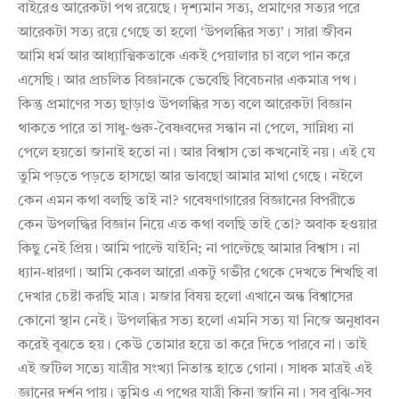
বাইরেও আরেকটা পথ রয়েছে। দৃশ্যমান সত্য, প্রমাণের সত্যর পরে
আরেকটা সত্য রয়ে গেছে তা হলো ‘উপলব্ধির সত্য’। সারা জীবন
আমি ধর্ম আর আধ্যাত্মিকতাকে একই পেয়ালার চা বলে পান করে
এসেছি। আর প্রচলিত বিজ্ঞানকে ভেবেছি বিবেচনার একমাত্র পথ।
কিন্তু প্রমাণের সত্য ছাড়াও উপলব্ধির সত্য বলে আরেকটা বিজ্ঞান
থাকতে পারে তা সাধু-গুরু-বৈষ্ণবদের সন্ধান না পেলে, সান্নিধ্য না
পেলে হয়তো জানাই হতো না। আর বিশ্বাস তো কখনোই নয়। এই যে
তুমি পড়তে পড়তে হাসছো আর ভাবছো আমার মাথা গেছে। নইলে
কেন এমন কথা বলছি তাই না? গবেষণাগারের বিজ্ঞানের বিপরীতে
কেন উপলদ্ধির বিজ্ঞান নিয়ে এত কথা বলছি তাই তো? অবাক হওয়ার
কিছু নেই প্রিয়। আমি পাল্টে যাইনি; না পাল্টেছে আমার বিশ্বাস। না
ধ্যান-ধারণা। আমি কেবল আরো একটু গভীর থেকে দেখতে শিখছি বা
দেখার চেষ্টা করছি মাত্র। মজার বিষয় হলো এখানে অন্ধ বিশ্বাসের
কোনো স্থান নেই। উপলব্ধির সত্য হলো এমনি সত্য যা নিজে অনুধাবন
করেই বুঝতে হয়। কেউ তোমার হয়ে তা করে দিতে পারবে না। তাই
এই জটিল সত্যে যাত্রীর সংখ্যা নিতান্ত হাতে গোনা। সাধক মাত্রই এই
জ্ঞানের দর্শন পায়। তুমিও এ পথের যাত্রী কিনা জানি না। সব বুঝি-সব