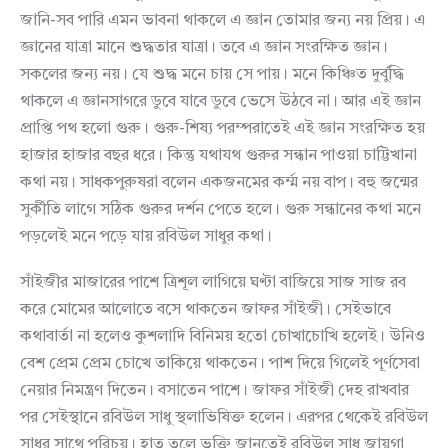
জানি-সব পারি এমন ভাবনা থাকলে এ জ্ঞান তোমার জন্য নয় প্রিয়। এ
জ্ঞানের যাত্রা মানে শুদ্ধতার যাত্রা। তবে এ জ্ঞান সংরক্ষিত জ্ঞান।
সকলের জন্য নয়। যে শুদ্ধ মনে চায় সে পায়। মনে কিঞ্চিত দুর্বুদ্ধি
থাকলে এ জ্ঞানসাগরে ডুবে যাবে ডুবে ভেসে উঠবে না। আর এই জ্ঞান
প্রাপ্তি পথ হলো গুরু। গুরু-শিষ্য পরম্পরাতেই এই জ্ঞান সংরক্ষিত হয়
হাজার হাজার বছর ধরে। কিন্তু যথাযথ গুরুর সন্ধান পাওয়া চাট্টিখানা
কথা নয়। সাধকপুরুষরা বলেন একজনমের কর্ম্ম নয় বাপ। বহু জন্মের
সুর্কীতি লাগে সঠিক গুরুর দর্শন পেতে হলে। গুরু সন্ধানের কথা মনে
পড়লেই মনে পড়ে যায় রবিউল সাধুর কথা।
সাঁইজীর মাজারের পাশে ত্রিশূল লাগিয়ে ঘণ্টা বাজিয়ে সাজ সাজ রব
করে মোমের আলোতে বসে থাকতেন জাফর সাঁইজী। সেইভাবে
কথাবার্তা না হলেও কুশলাদি বিনিময় হতো চোখাচোখি হলেই। উনিও
বেশ প্রেম প্রেম চোখে তাকিয়ে থাকতেন। পাশ দিয়ে গিলেই পূর্ণসেবা
নেয়ার নিমন্ত্রণ দিতেন। বসাতেন পাশে। জাফর সাঁইজী দেহ রাখবার
পর সেইস্থানে রবিউল সাধু স্থলাভিষিক্ত হলেন। এরপর থেকেই রবিউল
সাধুর সাথে পরিচয়। হাত তুলে ভক্তি জানতেই রবিউল সাধু জায়গা