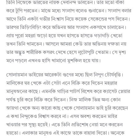
তিনি নিজেকে ভারতের নায়ক দেবানন্দ ভাবতেন। তার মতো বাঁকা
করে টুপি পরতেন। মাঝে মধ্যে সংলাপ বলেও শুনাতেন। সংলাপ বলার
আগে তিনি একটা গভীর নি:শ্বাস নিয়ে কয়েক সেকেন্ডের পস দিতেন।
তারপর তিড়িংবিড়িং করে অভিনয় আর সংলাপ একসাথে চালাতেন।
প্রায় পুরো মহল্লা জড়ো হয়ে যখন হাসতে হাসতে গড়াগড়ি খেতো
তখন তিনি থামতেন। আসলে আমরা কেউ তার অভিনয় দক্ষতা নয়
তার অদ্ভুত শারীরিক কসরৎ দেখে হেসে লুটোপুটি খেতাম। সে দৃশ্য
মনে পড়লে এখনও হাসি থামানো মুশকিল হয়ে যায়।
সোলায়মান ভাইয়ের আরেকটা গুণের মধ্যে ছিল নিপুণ চৌর্যবৃত্তি।
মালিকের ঘর থেকে এটা সেটা এনে বিক্রি করে দিতেন মহল্লার
মানুষজনের কাছে। এমনকি গাড়ির পাটর্স বিশেষ করে ক্যাসেট প্লেয়ার
পর্যন্ত চুরি করে বিক্রি করে দিতেন। নিজ মালিক ভিন্ন অন্য কোন
জায়গা থেকে অন্য কারো কাছ থেকে সোলায়মান ভাই চুরি করেছেন
এ কথা নিন্দুকেও বিশ্বাস করবে না। এসব অবশ্য করতেন মাইর
খাওয়ার পর সুস্থ্য হয়েই। এতে তিনি প্রতিশোধ নেয়া মনে করতেন
হয়তো। এলাকার মানুষও এই কাজে তাকে বাহাবা দিতো। অনেকে