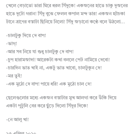
খেলে বেড়াতো তারা ঘিরে ধরল সিঁদুকে! একজনের হাতে চাকু দুজনের
হাতে দুটো গরান! সিঁদু বুঝে ফেলল কপাল মন্দ তার! একজন হ্যাঁচকা
টানে ত্রাণের বস্তাটা ছিনিয়ে নিলো! সিঁদু জড়ানো কণ্ঠে বলে উঠলো…
-চালটুকু দিয়ে দে বাপ!
-ভাগ্‌!
-আর সব নিয়ে যা শুধু চালটুকু দে বাপ!
-চুপ হারামজাদা! আরেকটা কথা বললে পেট নামিয়ে দেবো!
-চারদিন ভাত খাই না, একটু ভাত খাবো, চালটুকুন দে!
-মর তুই!
-এক মুঠো দে বাপ! পায়ে ধরি! এক মুঠো চাল দে!
ছেলেগুলোর মধ্যে একজন বস্তাটার মুখ আলগা করে উঁকি দিয়ে
একটা পুটুলি বের করে ছুঁড়ে দিলো সিঁদুর দিকে!
-নে আলু খা!
২৩ এপ্রিল ২০২০