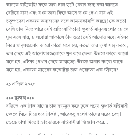
আনতে যাইতেছি! ফলে তারা চাল লুটে নেবার জন্য বস্তা আনতে
বেরিয়ে যায়! এবং যখন তারা ফিরে আসে তখন দেখা যায় এই
চতুষ্পদেরা একজন অন্যজনের সঙ্গে কামড়াকামড়ি করছে! কে কতো
বেশি চাল নিতে পারে সেই প্রতিযোগিতায়! ক্ষুধার্ত মানুষগুলোর চোখে
ঘুম এসে যায়, চালধোয়া আকাশে চাঁদ ওঠে! সেই আলোর মধ্যে এইসব
নিরন্ন মানুষগুলোর কারো কারো মনে হয়, কতো আর ক্ষুধা সহ্য করবে,
তার চেয়ে এই জানোয়ারগুলোকে খুন করে ফেলা উত্তম! কারো কারো
মনে হয়, এইসব দেখার চেয়ে আত্মহত্যা উত্তম! আবার কারো কারো
মনে হয়, একজন মানুষের কতোটুকু চাল প্রয়োজন এক জীবনে?
২১ এপ্রিল ২০২০
♦♦♦ দুঃস্বপ্ন ♦♦♦
বস্তিতে এক ট্রাক ত্রাণের চাল হুড়মুড় করে ঢুকে পড়ে! ক্ষুধার্ত বস্তিবাসী
ক্ষেপে গিয়ে ঘিরে ধরে ট্রাকটা, আরেকটু হলেই তাদের ঘরের বেড়া
ভেঙে চাপা দিতো! ড্রাইভারকে বস্তিবাসীরা জিজ্ঞাস করে…