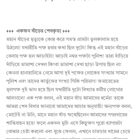
♦♦♦ একজন ষাঁড়ের শেষকৃত্য ♦♦♦
মহান ষাঁড়ের মৃত্যুকে কেন্দ্র করে সমস্ত গ্রামটা তুলকালাম হয়ে
উঠলো! যথারীতি পক্ষ হবার কথা ছিল দুটো! কিন্তু এই মহান ষাঁড়ের
বেলায় পক্ষ হল আড়াইটা! আড়াই নম্বর পক্ষটা পুলিশ! তারা দাঁড়িয়ে
দাঁড়িয়ে তামাশা দেখল কিংবা তামাশা দেখা ছাড়া উপায় ছিল না!
কেননা হানাহানিতে নেমে আসা দুই পক্ষের লোকের সংখ্যার সামনে
পুলিশ এবং তাদের কার্তুজের সংখ্যা সিকি পরিমাণ! জমায়েতের
মূলপক্ষ দুই ভাগ হয়ে ছিল যথারীতি দুটো বিখ্যাত ধর্মীয় লোগোর
আবডালে! এক পক্ষ বলল, এই মহান ষাঁড় আমাদের ধর্মের! তাকে
আমরা শেষ বিদায় জানাবো আমাদের আচার অনুযায়ী! অন্যপক্ষ বলল,
মোটেই না উনি, মানে মহান ষাঁড় জন্মেছিলেন আমাদের সম্প্রদায়ের
শান্তিবাহন হয়ে! ফলে একদল মুচি এসে কিছুক্ষণ পুরো ব্যাপারটা
বোঝার চেষ্টা করলো এবং বুঝে ফেলল, এখানে চামড়ার দামের চেয়ে