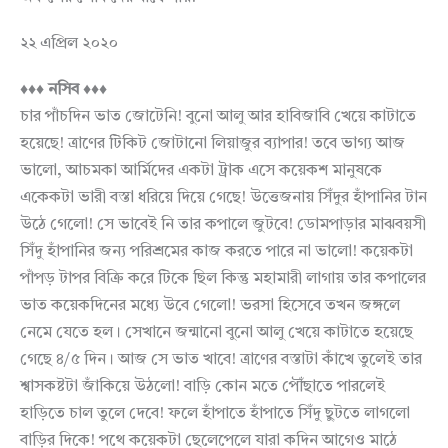
২২ এপ্রিল ২০২০
♦♦♦ নসিব ♦♦♦
চার পাঁচদিন ভাত জোটেনি! বুনো আলু আর হাবিজাবি খেয়ে কাটাতে
হয়েছে! ত্রাণের টিকিট জোটানো লিয়াজুর ব্যাপার! তবে ভাগ্য আজ
ভালো, আচমকা আর্মিদের একটা ট্রাক এসে কয়েকশ মানুষকে
একেকটা ভারী বস্তা ধরিয়ে দিয়ে গেছে! উত্তেজনায় সিঁদুর হাঁপানির টান
উঠে গেলো! সে ভাবেই নি তার কপালে জুটবে! ডোমপাড়ার মাঝবয়সী
সিঁদু হাঁপানির জন্য পরিশ্রমের কাজ করতে পারে না ভালো! কয়েকটা
পাঁপড় টাপর বিক্রি করে টিকে ছিল কিন্তু মহামারী লাগায় তার কপালের
ভাত কয়েকদিনের মধ্যে উবে গেলো! ভরসা হিসেবে তখন জঙ্গলে
নেমে যেতে হল। সেখানে জন্মানো বুনো আলু খেয়ে কাটাতে হয়েছে
গেছে ৪/৫ দিন। আজ সে ভাত খাবে! ত্রাণের বস্তাটা কাঁখে তুলেই তার
শ্বাসকষ্টটা জাঁকিয়ে উঠলো! বাড়ি কোন মতে পৌঁছাতে পারলেই
হাড়িতে চাল তুলে দেবে! ফলে হাঁপাতে হাঁপাতে সিঁদু ছুটতে লাগলো
বাড়ির দিকে! পথে কয়েকটা ছেলেপেলে যারা কদিন আগেও মাঠে