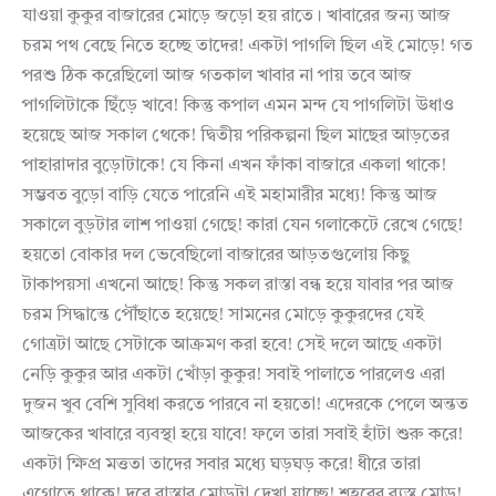
যাওয়া কুকুর বাজারের মোড়ে জড়ো হয় রাতে। খাবারের জন্য আজ
চরম পথ বেছে নিতে হচ্ছে তাদের! একটা পাগলি ছিল এই মোড়ে! গত
পরশু ঠিক করেছিলো আজ গতকাল খাবার না পায় তবে আজ
পাগলিটাকে ছিঁড়ে খাবে! কিন্তু কপাল এমন মন্দ যে পাগলিটা উধাও
হয়েছে আজ সকাল থেকে! দ্বিতীয় পরিকল্পনা ছিল মাছের আড়তের
পাহারাদার বুড়োটাকে! যে কিনা এখন ফাঁকা বাজারে একলা থাকে!
সম্ভবত বুড়ো বাড়ি যেতে পারেনি এই মহামারীর মধ্যে! কিন্তু আজ
সকালে বুড়টার লাশ পাওয়া গেছে! কারা যেন গলাকেটে রেখে গেছে!
হয়তো বোকার দল ভেবেছিলো বাজারের আড়তগুলোয় কিছু
টাকাপয়সা এখনো আছে! কিন্তু সকল রাস্তা বন্ধ হয়ে যাবার পর আজ
চরম সিদ্ধান্তে পৌঁছাতে হয়েছে! সামনের মোড়ে কুকুরদের যেই
গোত্রটা আছে সেটাকে আক্রমণ করা হবে! সেই দলে আছে একটা
নেড়ি কুকুর আর একটা খোঁড়া কুকুর! সবাই পালাতে পারলেও এরা
দুজন খুব বেশি সুবিধা করতে পারবে না হয়তো! এদেরকে পেলে অন্তত
আজকের খাবারে ব্যবস্থা হয়ে যাবে! ফলে তারা সবাই হাঁটা শুরু করে!
একটা ক্ষিপ্র মত্ততা তাদের সবার মধ্যে ঘড়ঘড় করে! ধীরে তারা
এগোতে থাকে! দূরে রাস্তার মোড়টা দেখা যাচ্ছে! শহরের ব্যস্ত মোড়!