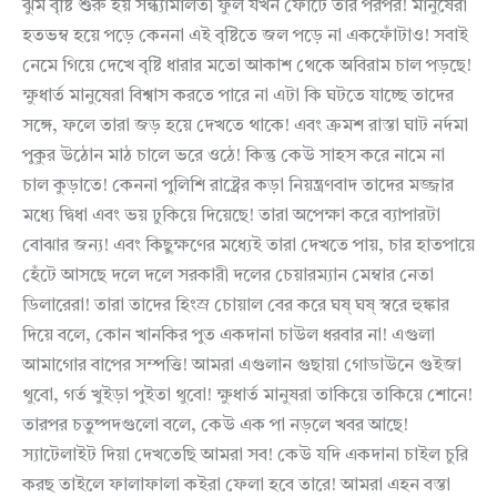
ঝুম বৃষ্টি শুরু হয় সন্ধ্যামালতী ফুল যখন ফোটে তার পরপর! মানুষেরা
হতভম্ব হয়ে পড়ে কেননা এই বৃষ্টিতে জল পড়ে না একফোঁটাও! সবাই
নেমে গিয়ে দেখে বৃষ্টি ধারার মতো আকাশ থেকে অবিরাম চাল পড়ছে!
ক্ষুধার্ত মানুষেরা বিশ্বাস করতে পারে না এটা কি ঘটতে যাচ্ছে তাদের
সঙ্গে, ফলে তারা জড় হয়ে দেখতে থাকে! এবং ক্রমশ রাস্তা ঘাট নর্দমা
পুকুর উঠোন মাঠ চালে ভরে ওঠে! কিন্তু কেউ সাহস করে নামে না
চাল কুড়াতে! কেননা পুলিশি রাষ্ট্রের কড়া নিয়ন্ত্রণবাদ তাদের মজ্জার
মধ্যে দ্বিধা এবং ভয় ঢুকিয়ে দিয়েছে! তারা অপেক্ষা করে ব্যাপারটা
বোঝার জন্য! এবং কিছুক্ষণের মধ্যেই তারা দেখতে পায়, চার হাতপায়ে
হেঁটে আসছে দলে দলে সরকারী দলের চেয়ারম্যান মেম্বার নেতা
ডিলারেরা! তারা তাদের হিংস্র চোয়াল বের করে ঘষ্‌ ঘষ্‌ স্বরে হুঙ্কার
দিয়ে বলে, কোন খানকির পুত একদানা চাউল ধরবার না! এগুলা
আমাগোর বাপের সম্পত্তি! আমরা এগুলান গুছায়া গোডাউনে গুইজা
থুবো, গর্ত খুইড়া পুইতা থুবো! ক্ষুধার্ত মানুষরা তাকিয়ে তাকিয়ে শোনে!
তারপর চতুষ্পদগুলো বলে, কেউ এক পা নড়লে খবর আছে!
স্যাটেলাইট দিয়া দেখতেছি আমরা সব! কেউ যদি একদানা চাইল চুরি
করছ তাইলে ফালাফালা কইরা ফেলা হবে তারে! আমরা এহন বস্তা