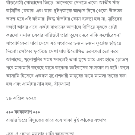
ষাঁড়প্রেমী যোদ্ধাদের ভিড়ে! তাদেরকে দেখতে এলো জাতীয় ষাঁড়
কমিটির নেতারা এবং তারা দুইপক্ষকে আশ্বাস দিয়ে গেলো উচ্চতর
তদন্ত হবে এই ঘটনার! কিন্তু ষাঁড়টার কোন ব্যবস্থা হল না, মুচিদের
দলটা আবার এসে একটা বাগানের আড়ালে দাঁড়িয়ে বুঝতে চেষ্টা
করলো সমাজ সেবার দায়িত্বটা তারা তুলে নেবে নাকি কর্পোরেশন?
সাংবাদিকেরা সারা দেশে এই সংবাদের ডজন ডজন ফুটেজ ছড়িয়ে
দিলো! সেইসব ফুটেজে দেখা যায় উল্লোসিত তরুণেরা হল্লা করে
জানাচ্ছে, খুনোখুনির সময় সকলেই তারা মুখে মাস্ক এবং হাতে গ্লোভস্‌
পরে মারামারি করেছে যাতে করোনা ভাইরাসের সংক্রমন না ঘটে! ফলে
আসামি হিসেবে একদল মুখোশধারী মানুষের নামে মামলা দায়ের করা
হল এবং গ্রামটার নাম হল, ষাঁড়গ্রাম!
১৯ এপ্রিল ২০২০
♦♦♦ কাকালাপ ♦♦♦
রাস্তার উপ্রে বিদ্যুতের তারে বসে থাকা দুই কাকের সংলাপ
-বস ঐ দেখো ময়লার গাড়ি আসতেছে!