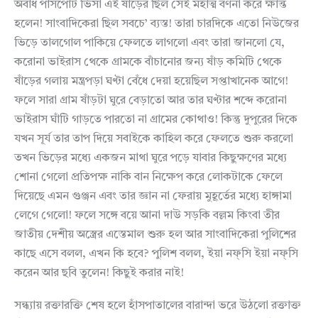
অবাধ পাসপোর্ট ভিসা এই ষাঁড়ের ছিল সেই মহাত্ম বর্ণনা করে ক্ষান্ত
হলেন! সাংবাদিকেরা ছিল সবচে’ ব্যস্ত! তারা চারদিকে এতো নিউজের
ভিড়ে তালগোল পাকিয়ে ফেলতে লাগলো এবং তারা জানলো যে,
করোনা ভাইরাস থেকে গ্রামকে বাঁচানোর জন্য ষাঁড় কমিটি থেকে
ষাঁড়ের গলায় মন্ত্রপড়া ঘণ্টা বেঁধে দেয়া হয়েছিল সপ্তাখানেক আগে!
ফলে সারা গ্রাম ষাঁড়টা ঘুরে বেড়াতো আর তার ঘণ্টার শব্দে করোনা
ভাইরাস ঘাঁটি গাড়তে পারতো না গ্রামের কোথাও! কিন্তু দুপুরের দিকে
যখন সূর্য তার তাপ দিয়ে সবাইকে কাহিল করে ফেলতে শুরু করলো
তখন ভিড়ের মধ্যে একজন মাথা ঘুরে পড়ে যাবার কিছুক্ষণের মধ্যে
শোনা গেলো প্রতিপক্ষ নাকি বান নিক্ষেপ করে লোকটাকে ফেলে
দিয়েছে এমন গুঞ্জন এবং তার জ্ঞান না ফেরায় মুহূর্তের মধ্যে হাঙ্গামা
লেগে গেলো! ফলে সঙ্গে বয়ে আনা দাউ সড়কি বল্লম কিংবা তীর
জাতীয় দেশীয় অস্ত্রের এস্তেমাল শুরু হল আর সাংবাদিকেরা পুলিশের
কাছে এসে বলল, এখন কি হবে? পুলিশ বলল, ইয়া নফ্‌সি ইয়া নফ্‌সি
করেন আর ছবি তুলেন! কিছুই করার নাই!
সন্ধ্যায় রক্তারক্তি শেষ হলে হাঁসপাতালের বারান্দা ভরে উঠলো রক্তাক্ত