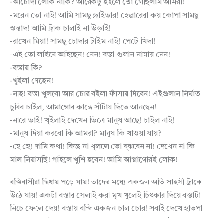
-আচোদা লোক নাকি? আরেকটু হইলে তো গেছিলাম আমরা!
-মরেন তো নাই! আমি সামছু ড্রাইভার! হেল্পারেরা কয় কোপা সামছু
ওস্তাদ! আমি ট্রাক চালাই না উড়াই!
-রাখেন মিয়া! সামছু চোদার টাইম নাই! পেটে খিদা!
-এই তো লাইনে আইছেন! নেন! বস্তা গুলান নামায় নেন!
-বস্তায় কি?
-খুইলা দেহেন!
-নাহ! বস্তা খুলবো আর চোর বইলা ফাঁসায় দিবেন! এইগুলান নির্ঘাত
চুরির চাইল, আমাগোর কান্ধে সাঁটায় দিতে আনছেন!
-নারে ভাই! খুইলাই দেখেন ভিত্রে মানুষ আছে! চাইল নাই!
-মানুষ দিয়া করবো কি আমরা? মানুষ কি খাওয়া যায়?
-হে হে! দামি কথা! কিন্তু না খুললে তো বুঝবেন না! দেখেন না কি
মাল নিয়াসছি! পাইলে খুশি হবেন! আমি আপ্নাগোরই লোক!
বস্তিবাসীরা দ্বিধায় পড়ে যায়! তাদের মধ্যে একজন অতি সাহসী ট্রাকে
উঠে যায়! একটা বস্তার সেলাই করা মুখ খুলেই চিৎকার দিয়ে বস্তাটা
নিচে ফেলে দেয়! বস্তায় বন্দি একজন চাল চোর! সবাই দেখে হাতপা