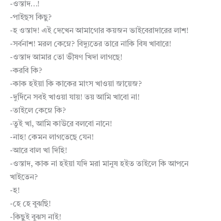
-ওস্তাদ…!
-পাইছস কিছু?
-হ ওস্তাদ! এই দেখেন আমাগোর কয়জন ভাইবেরাদারের লাশ!
-সর্বনাশ! মরল কেম্নে? বিদ্যুতের তারে নাকি বিষ খাবারে!
-ওস্তাদ আমার তো ভীষণ খিদা লাগছে!
-করবি কি?
-কাক হইয়া কি কাকের মাংস খাওয়া জায়েজ?
-দুর্দিনে সবই খাওয়া যায়! তয় আমি খাবো না!
-তাইলে কেম্নে কি?
-তুই খা, আমি কাউরে বলবো নানে!
-নাহ! কেমন লাগতেছে যেন!
-আরে বাল খা দিহি!
-ওস্তাদ, কাক না হইয়া যদি মরা মানুষ হইত তাইলে কি আপনে
খাইতেন?
-হ!
-হে হে বুঝছি!
-কিছুই বুঝস নাই!