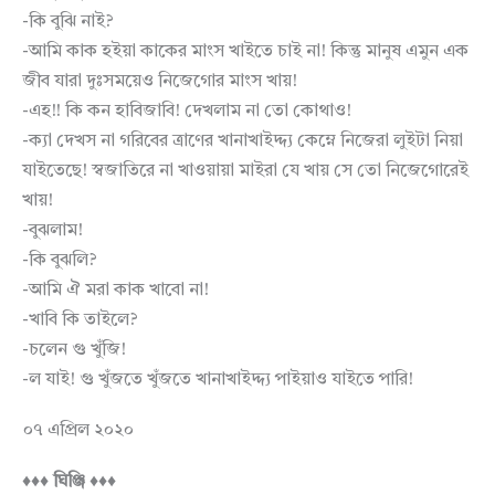
-কি বুঝি নাই?
-আমি কাক হইয়া কাকের মাংস খাইতে চাই না! কিন্তু মানুষ এমুন এক
জীব যারা দুঃসময়েও নিজেগোর মাংস খায়!
-এহ!! কি কন হাবিজাবি! দেখলাম না তো কোথাও!
-ক্যা দেখস না গরিবের ত্রাণের খানাখাইদ্দ্য কেম্নে নিজেরা লুইটা নিয়া
যাইতেছে! স্বজাতিরে না খাওয়ায়া মাইরা যে খায় সে তো নিজেগোরেই
খায়!
-বুঝলাম!
-কি বুঝলি?
-আমি ঐ মরা কাক খাবো না!
-খাবি কি তাইলে?
-চলেন গু খুঁজি!
-ল যাই! গু খুঁজতে খুঁজতে খানাখাইদ্দ্য পাইয়াও যাইতে পারি!
০৭ এপ্রিল ২০২০
♦♦♦ ঘিঞ্জি ♦♦♦