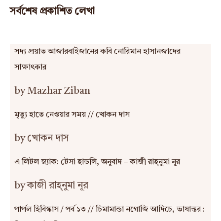
সর্বশেষ প্রকাশিত লেখা
সদ্য প্রয়াত আজারবাইজানের কবি নোরিমান হাসানজাদের
সাক্ষাৎকার
by Mazhar Ziban
মৃত্যু হাতে নেওয়ার সময় // খোকন দাস
by খোকন দাস
এ লিটল স্ন্যাক: টেসা হাডলি, অনুবাদ – কাজী রাহ্‌নুমা নূর
by কাজী রাহ্‌নুমা নূর
পার্পল হিবিস্কাস / পর্ব ১৩ // চিমামান্ডা নগোজি আদিচে, ভাষান্তর :