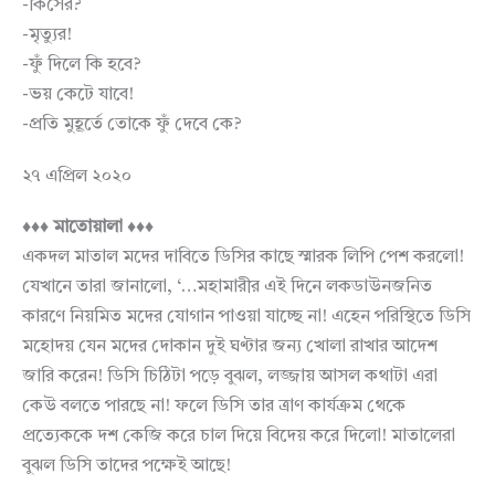
-কিসের?
-মৃত্যুর!
-ফুঁ দিলে কি হবে?
-ভয় কেটে যাবে!
-প্রতি মুহূর্তে তোকে ফুঁ দেবে কে?
২৭ এপ্রিল ২০২০
♦♦♦ মাতোয়ালা ♦♦♦
একদল মাতাল মদের দাবিতে ডিসির কাছে স্মারক লিপি পেশ করলো!
যেখানে তারা জানালো, ‘…মহামারীর এই দিনে লকডাউনজনিত
কারণে নিয়মিত মদের যোগান পাওয়া যাচ্ছে না! এহেন পরিস্থিতে ডিসি
মহোদয় যেন মদের দোকান দুই ঘণ্টার জন্য খোলা রাখার আদেশ
জারি করেন! ডিসি চিঠিটা পড়ে বুঝল, লজ্জায় আসল কথাটা এরা
কেউ বলতে পারছে না! ফলে ডিসি তার ত্রাণ কার্যক্রম থেকে
প্রত্যেককে দশ কেজি করে চাল দিয়ে বিদেয় করে দিলো! মাতালেরা
বুঝল ডিসি তাদের পক্ষেই আছে!