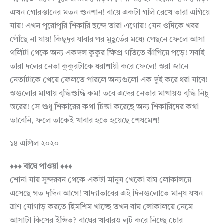
এখন গোরস্তানের মতন শুনশান! বায়ে একটা গলি রেখে তারা এগিয়ে
যায়! এখন পুরোপুরি শিকারি ছন্দে তারা এগোয়! যেন ওদিকে খবর
পৌঁছে না যায়! কিছুদূর যাবার পর মুহূর্তের মধ্যে পেছনে ফেলে আসা
গলিটা থেকে অন্য একদল কুকুর ক্ষিপ্র গতিতে ঝাঁপিয়ে পড়ে! সবাই
তারা দলের নেতা কুকুরটাকে ধরাশায়ী করে ফেলে! ওরা জানে
নেতাটাকে খেয়ে ফেলতে পারলে অন্যগুলো এক দুই করে ধরা যাবে!
ওগুলোর মাথায় বুদ্ধিশুদ্ধি কম! তবে এদের নেতার মাথায়ও বুদ্ধি নিচু
স্তরের! সে শুধু শিকারের কথা চিন্তা করেছে অন্য শিকারিদের কথা
ভাবেনি, ফলে তাকেই খাবার হতে হয়েছে শেষমেশ!
১৪ এপ্রিল ২০২০
♦♦♦ বাঘে পাওয়া ♦♦♦
শোনা যায় সুন্দরবন থেকে একটা মানুষ খেকো বাঘ লোকালয়ে
এসেছে গত দুদিন আগে! খাদ্যাভাবের এই দিনগুলোতে মানুষ যখন
ত্রাণ যোগাড় করতে হিমশিম খাচ্ছে তখন বাঘ লোকালয়ে নেমে
আসাটা কিসের ইঙ্গিত? বাঘের খাবারও লুট করে নিচ্ছে চোর