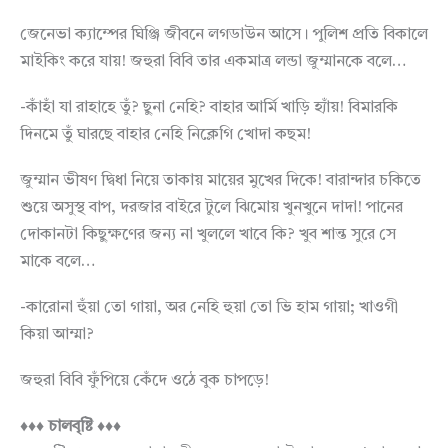
জেনেভা ক্যাম্পের ঘিঞ্জি জীবনে লগডাউন আসে। পুলিশ প্রতি বিকালে
মাইকিং করে যায়! জহুরা বিবি তার একমাত্র লন্ডা জুম্মানকে বলে…
-কাঁহাঁ যা রাহাহে তুঁ? ছুনা নেহি? বাহার আর্মি খাড়ি হ্যাঁয়! বিমারকি
দিনমে তুঁ ঘারছে বাহার নেহি নিক্লেগি খোদা কছম!
জুম্মান ভীষণ দ্বিধা নিয়ে তাকায় মায়ের মুখের দিকে! বারান্দার চকিতে
শুয়ে অসুস্থ বাপ, দরজার বাইরে টুলে ঝিমোয় খুনখুনে দাদা! পানের
দোকানটা কিছুক্ষণের জন্য না খুললে খাবে কি? খুব শান্ত সুরে সে
মাকে বলে…
-কারোনা হুঁয়া তো গায়া, অর নেহি হুয়া তো ভি হাম গায়া; খাওগী
কিয়া আম্মা?
জহুরা বিবি ফুঁপিয়ে কেঁদে ওঠে বুক চাপড়ে!
♦♦♦ চালবৃষ্টি ♦♦♦