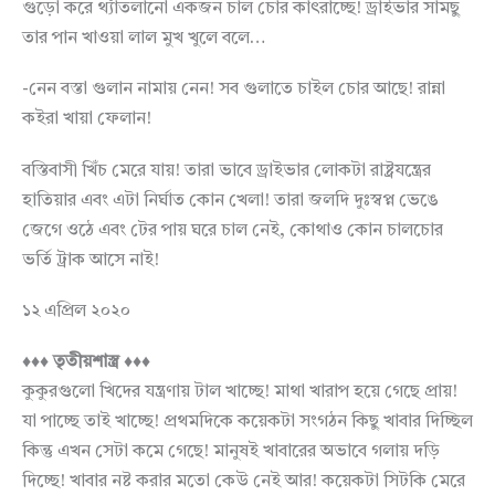
গুড়ো করে থ্যাঁতলানো একজন চাল চোর কাৎরাচ্ছে! ড্রাইভার সামছু
তার পান খাওয়া লাল মুখ খুলে বলে…
-নেন বস্তা গুলান নামায় নেন! সব গুলাতে চাইল চোর আছে! রান্না
কইরা খায়া ফেলান!
বস্তিবাসী খিঁচ মেরে যায়! তারা ভাবে ড্রাইভার লোকটা রাষ্ট্রযন্ত্রের
হাতিয়ার এবং এটা নির্ঘাত কোন খেলা! তারা জলদি দুঃস্বপ্ন ভেঙে
জেগে ওঠে এবং টের পায় ঘরে চাল নেই, কোথাও কোন চালচোর
ভর্তি ট্রাক আসে নাই!
১২ এপ্রিল ২০২০
♦♦♦ তৃতীয়শাস্ত্র ♦♦♦
কুকুরগুলো খিদের যন্ত্রণায় টাল খাচ্ছে! মাথা খারাপ হয়ে গেছে প্রায়!
যা পাচ্ছে তাই খাচ্ছে! প্রথমদিকে কয়েকটা সংগঠন কিছু খাবার দিচ্ছিল
কিন্তু এখন সেটা কমে গেছে! মানুষই খাবারের অভাবে গলায় দড়ি
দিচ্ছে! খাবার নষ্ট করার মতো কেউ নেই আর! কয়েকটা সিটকি মেরে