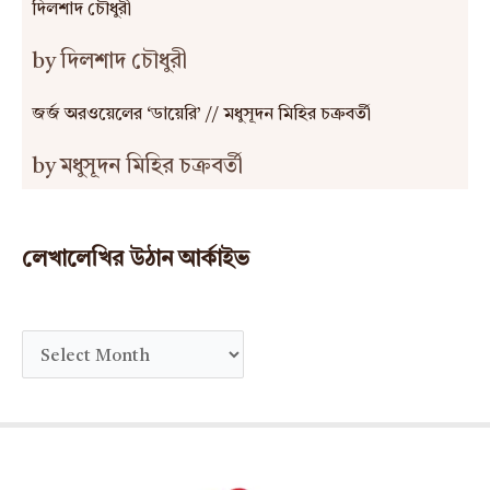
দিলশাদ চৌধুরী
by দিলশাদ চৌধুরী
জর্জ অরওয়েলের ‘ডায়েরি’ // মধুসূদন মিহির চক্রবর্তী
by মধুসূদন মিহির চক্রবর্তী
লেখালেখির উঠান আর্কাইভ
A
r
c
h
i