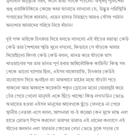
মূল্যবান অনুভূতি সরব, ফলে তারা সটকে পড়লো! জবুথবু পুলিশেরা
শুধু ওয়াকিটকিতে কেন্দ্রে খবর জানাতে লাগলো যে, উদ্ভুত পরিস্থিতি
সংঘাতের দিকে ধাবমান, এহেন হালত নিয়ন্ত্রণে আরও ফৌজ পাঠান
অন্যথায় আমাদের সরিয়ে নিয়ে বাঁচান!
দুই পক্ষ মাইকে চিৎকার দিয়ে বলতে লাগলো এই ষাঁড়ের মহাত্ম! কেউ
কেউ তার শৈশবের স্মৃতি খুলে বসলো, কিভাবে সে ষাঁড়কে খাবার
দিয়েছিলো কিংবা কেউ কেউ বলল, মানত করে ষাঁড়কে ঘাস
খাওয়ানোর পর তার মানত পূর্ণ হবার আধিলৌকিক কাহিনী! কিন্তু সব
থেকে ভালো ব্যাপার ছিল, এইসব বাকোয়াজি, চিৎকার কেউই
মনোযোগ দিয়ে শুনছিল না! মাঝখানে মাঠের মধ্যে ষাঁড়টা পড়ে
থাকলো আর আকাশে কয়েকটা শকুন ড্রোনের মতো ঘোরাঘুরি করে
টের পেয়ে গেলো মানুষই একে ছিঁড়ে খাচ্ছে! কিন্তু লগডাউন ভেঙে
জমায়েত হওয়া এইসব মানুষের আবেগকে ছুঁড়ে ফেলতে না পেরে
স্থানীয় নেতারা এসে বলল, আপনারা যা-ই করেন্না কেন মুখে মাস্ক এবং
হাতে গ্লোভস্‌ পিন্দে করবেন! তারপর তারাও এই গ্রামের কল্যাণে এই
ষাঁড়ের অবদান এবং যারতার ক্ষেতের বেড়া ভেঙে ঢুকে পড়ার যে