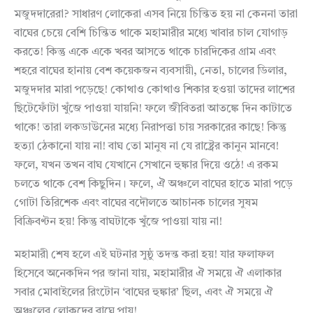
মজুদদারেরা? সাধারণ লোকেরা এসব নিয়ে চিন্তিত হয় না কেননা তারা
বাঘের চেয়ে বেশি চিন্তিত থাকে মহামারীর মধ্যে খাবার চাল যোগাড়
করতে! কিন্তু একে একে খবর আসতে থাকে চারদিকের গ্রাম এবং
শহরে বাঘের হানায় বেশ কয়েকজন ব্যবসায়ী, নেতা, চালের ডিলার,
মজুদদার মারা পড়েছে! কোথাও কোথাও শিকার হওয়া তাদের লাশের
ছিটেফোঁটা খুঁজে পাওয়া যায়নি! ফলে জীবিতরা আতঙ্কে দিন কাটাতে
থাকে! তারা লকডাউনের মধ্যে নিরাপত্তা চায় সরকারের কাছে! কিন্তু
হত্যা ঠেকানো যায় না! বাঘ তো মানুষ না যে রাষ্ট্রের কানুন মানবে!
ফলে, যখন তখন বাঘ যেখানে সেখানে হুঙ্কার দিয়ে ওঠে! এ রকম
চলতে থাকে বেশ কিছুদিন। ফলে, ঐ অঞ্চলে বাঘের হাতে মারা পড়ে
গোটা তিরিশেক এবং বাঘের বদৌলতে আচানক চালের সুষম
বিক্রিবণ্টন হয়! কিন্তু বাঘটাকে খুঁজে পাওয়া যায় না!
মহামারী শেষ হলে এই ঘটনার সুষ্ঠু তদন্ত করা হয়! যার ফলাফল
হিসেবে অনেকদিন পর জানা যায়, মহামারীর ঐ সময়ে ঐ এলাকার
সবার মোবাইলের রিংটোন ‘বাঘের হুঙ্কার’ ছিল, এবং ঐ সময়ে ঐ
অঞ্চলের লোকদের বাঘে পায়!