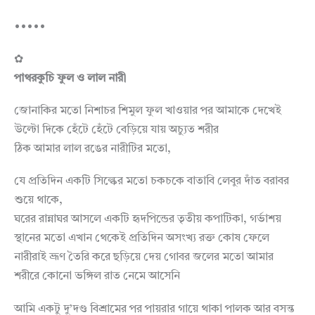
•••••
✿
পাথরকুচি ফুল ও লাল নারী
জোনাকির মতো নিশাচর শিমুল ফুল খাওয়ার পর আমাকে দেখেই
উল্টো দিকে হেঁটে হেঁটে বেড়িয়ে যায় অচ্যুত শরীর
ঠিক আমার লাল রঙের নারীটির মতো,
যে প্রতিদিন একটি সিল্কের মতো চকচকে বাতাবি লেবুর দাঁত বরাবর
শুয়ে থাকে,
ঘরের রান্নাঘর আসলে একটি হৃদপিন্ডের তৃতীয় কপাটিকা, গর্ভাশয়
স্থানের মতো এখান থেকেই প্রতিদিন অসংখ্য রক্ত কোষ ফেলে
নারীরাই ভ্রূণ তৈরি করে ছড়িয়ে দেয় গোবর জলের মতো আমার
শরীরে কোনো ভঙ্গিল রাত নেমে আসেনি
আমি একটু দু’দণ্ড বিশ্রামের পর পায়রার গায়ে থাকা পালক আর বসন্ত