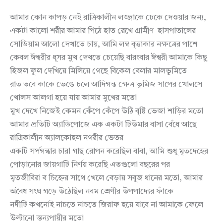
আমার কোন কাপড় নেই রাত্রিকালীন লজ্জাকে ঢেকে দেওয়ার জন্য,
একটা কালো শরীর আমার পিঠে হাত রেখে গ্ৰামীণ হাসপাতালের
সোডিয়াম আলো দেখাতে চায়, আমি লম্ব বৃত্তাকার নক্ষত্রের পাশে
কেবল ঈশ্বরীর ধূসর মুখ দেখতে চেয়েছি বারংবার ঈশ্বরী আমাকে কিছু
হিজল ফুল দেখিয়ে মিলিয়ে গেছে বিকেল বেলার মালভূমিতে
রাত তবে কাকে ভেঙে চলে আদিগন্ত ক্ষেত্র ভূমিজ সাপের খোলসে
খোলস আলগা হয়ে যায় আমার মুখের মতো
মুখ দেখে নিজেই কেমন কেঁপে কেঁপে উঠি বৃষ্টি ভেজা শাড়ির মতো
আমার প্রতিটি অ্যাডিপোজে এক একটা টিউমার বাসা বেঁধে আছে
রাত্রিকালীন অ্যালকোহল নগরীর ভেতর
একটি সর্পগন্ধার চারা গাছ রোপন করেছিল বাবা, আমি শুধু মৃতদেহের
পোড়ানোর জায়গাটি নির্ণয় করেছি এতগুলো বছরের পর
মৃতজীবিরা ব চিহ্নের সাথে খেলে বেড়ায় সবুজ ধানের মতো, আমার
অবৈধ সংঘ গড়ে উঠেছিল নবম শ্রেণীর উপপাদ্যের ফাঁকে
নদীটি কখনোই নাচতে নাচতে জিরাফ হয়ে যাবে না আমাকে ফেলে
উল্টানো স্তন্যপায়ীর মতো