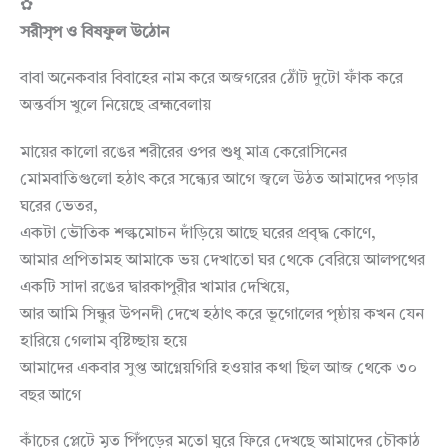
✿
সরীসৃপ ও বিষফুল উঠোন
বাবা অনেকবার বিবাহের নাম করে অজগরের ঠোঁট দুটো ফাঁক করে
অন্তর্বাস খুলে নিয়েছে ব্রহ্মবেলায়
মায়ের কালো রঙের শরীরের ওপর শুধু মাত্র কেরোসিনের
মোমবাতিগুলো হঠাৎ করে সন্ধ্যের আগে জ্বলে উঠত আমাদের পড়ার
ঘরের ভেতর,
একটা ভৌতিক শল্কমোচন দাঁড়িয়ে আছে ঘরের প্রবৃদ্ধ কোণে,
আমার প্রপিতামহ আমাকে ভয় দেখাতো ঘর থেকে বেরিয়ে আলপথের
একটি সাদা রঙের দ্বারকাপুরীর খামার দেখিয়ে,
আর আমি সিন্ধুর উপনদী দেখে হঠাৎ করে ভূগোলের পৃষ্ঠায় কখন যেন
হারিয়ে গেলাম বৃষ্টিচ্ছায় হয়ে
আমাদের একবার সুপ্ত আগ্নেয়গিরি হওয়ার কথা ছিল আজ থেকে ৩০
বছর আগে
কাঁচের প্লেটে মৃত পিঁপড়ের মতো ঘুরে ফিরে দেখছে আমাদের চৌকাঠ