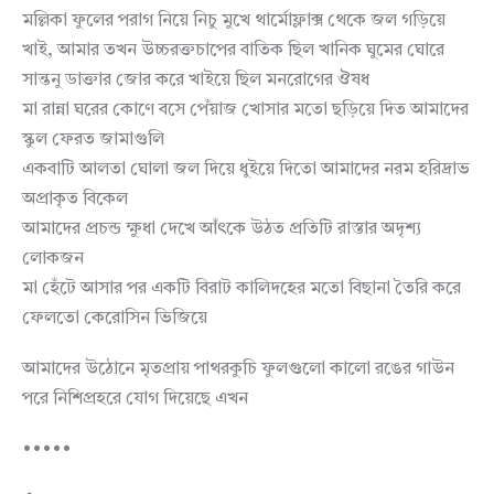
মল্লিকা ফুলের পরাগ নিয়ে নিচু মুখে থার্মোফ্লাক্স থেকে জল গড়িয়ে
খাই, আমার তখন উচ্চরক্তচাপের বাতিক ছিল খানিক ঘুমের ঘোরে
সান্তনু ডাক্তার জোর করে খাইয়ে ছিল মনরোগের ঔষধ
মা রান্না ঘরের কোণে বসে পেঁয়াজ খোসার মতো ছড়িয়ে দিত আমাদের
স্কুল ফেরত জামাগুলি
একবাটি আলতা ঘোলা জল দিয়ে ধুইয়ে দিতো আমাদের নরম হরিদ্রাভ
অপ্রাকৃত বিকেল
আমাদের প্রচন্ড ক্ষুধা দেখে আঁৎকে উঠত প্রতিটি রাস্তার অদৃশ্য
লোকজন
মা হেঁটে আসার পর একটি বিরাট কালিদহের মতো বিছানা তৈরি করে
ফেলতো কেরোসিন ভিজিয়ে
আমাদের উঠোনে মৃতপ্রায় পাথরকুচি ফুলগুলো কালো রঙের গাউন
পরে নিশিপ্রহরে যোগ দিয়েছে এখন
•••••