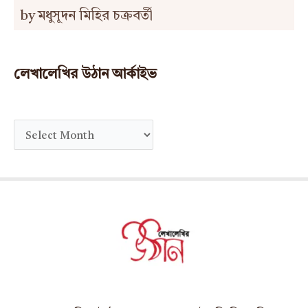
by মধুসূদন মিহির চক্রবর্তী
লেখালেখির উঠান আর্কাইভ
A
r
c
h
i
v
e
s