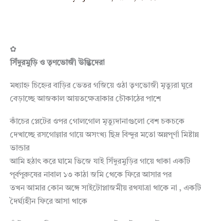
✿
সিঁদুরমুড়ি ও তৃণভোজী উদ্ভিদেরা
মধ্যাহ্ন চিহ্নের বাড়ির ভেতর গজিয়ে ওঠা তৃণভোজী মৃত্যুরা ঘুরে
বেড়াচ্ছে আজকাল আয়তক্ষেত্রাকার চৌকাঠের পাশে
কাঁচের প্লেটের ওপর গোলগোল মৃত্যুদানাগুলো বেশ চকচকে
দেখাচ্ছে রসগোল্লার গায়ে অসংখ্য ছিদ্র বিন্দুর মতো অন্নপূর্ণা মিষ্টান্ন
ভান্ডার
আমি হঠাৎ করে ঘামে ভিজে যাই সিঁদুরমুড়ির গায়ে থাকা একটি
পূর্বপুরুষের নাবাল ১৩ কাঠা জমি থেকে ফিরে আসার পর
তখন আমার কোন অঙ্গে সাইটোপ্লাজমীয় রথযাত্রা থাকে না , একটি
দৈর্ঘ্যহীন ফিরে আসা থাকে