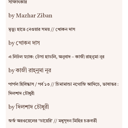
সাক্ষাৎকার
by Mazhar Ziban
মৃত্যু হাতে নেওয়ার সময় // খোকন দাস
by খোকন দাস
এ লিটল স্ন্যাক: টেসা হাডলি, অনুবাদ – কাজী রাহ্‌নুমা নূর
by কাজী রাহ্‌নুমা নূর
পার্পল হিবিস্কাস / পর্ব ১৩ // চিমামান্ডা নগোজি আদিচে, ভাষান্তর :
দিলশাদ চৌধুরী
by দিলশাদ চৌধুরী
জর্জ অরওয়েলের ‘ডায়েরি’ // মধুসূদন মিহির চক্রবর্তী