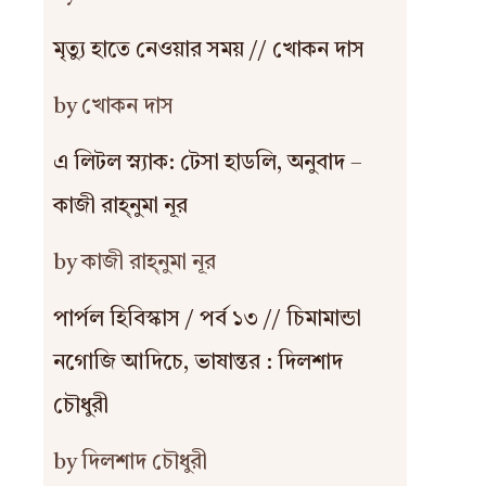
মৃত্যু হাতে নেওয়ার সময় // খোকন দাস
by খোকন দাস
এ লিটল স্ন্যাক: টেসা হাডলি, অনুবাদ –
কাজী রাহ্‌নুমা নূর
by কাজী রাহ্‌নুমা নূর
পার্পল হিবিস্কাস / পর্ব ১৩ // চিমামান্ডা
নগোজি আদিচে, ভাষান্তর : দিলশাদ
চৌধুরী
by দিলশাদ চৌধুরী