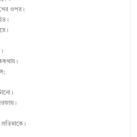
মুখের ওপর।
হিত।
য়ে।
ে।
োককথায়।
গে;
েটানো।
দরজায়।
 প্রতিমাকে।