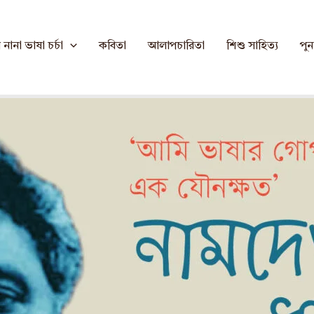
ির্ময় নন্দী
নানা ভাষা চর্চা
কবিতা
আলাপচারিতা
শিশু সাহিত্য
পুনর