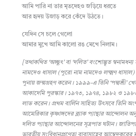
আমি পারি না তার মৃতদেহও জড়িয়ে ধরতে
আর হৃদয় উজাড় করে কেঁদে উঠতে।
যেদিন সে চলে গেলো
আমার মুখে আমি কালো রঙ মেখে নিলাম।
[তথাকথিত ‘অচ্ছুৎ’ বা ‘দলিত’ বংশোদ্ভূত স্বনামধন্
নামদেও ধাসাল (পুরো নাম নামদেও লক্ষ্মণ ধাসাল) ১
পুনায় জন্মগ্রহণ করেন। ১৯৯৯-এ তিনি ‘পদ্মশ্রী’ 
আকাদেমি পুরস্কার। ১৯৭৩, ১৯৭৪, ১৯৮২ ও ১৯৮৩-তে চ
লাভ করেন। প্রথম বার্লিন সাহিত্য উৎসবে তিনি অং
আমেরিকার কৃষ্ণাঙ্গদের ব্ল্যাক প্যান্থার আন্দোলন অ
দলিত প্যান্থার আন্দোলনের সূত্রপাত ঘটান। জাতিপা
ভারতীয় সংবিধানপ্রণেতা বাবাসাহেব আম্বেদকরের ম