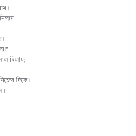
লাম।
নিলাম
র।
লা!”
াগাল দিলাম;
াম নিজের দিকে।
জল।