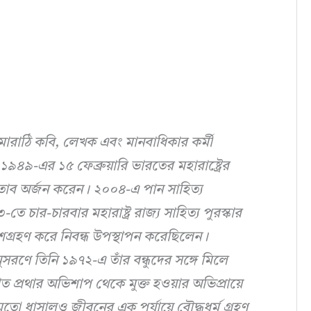
য মারাঠি কবি, লেখক এবং মানবাধিকার কর্মী
৯৪৯-এর ১৫ ফেব্রুয়ারি ভারতের মহারাষ্ট্রের
খেতাব অর্জন করেন। ২০০৪-এ পান সাহিত্য
ার-চারবার মহারাষ্ট্র রাজ্য সাহিত্য পুরস্কার
শগ্রহণ করে নিবন্ধ উপস্থাপন করেছিলেন।
নুসরণে তিনি ১৯৭২-এ তাঁর বন্ধুদের সঙ্গে মিলে
ত প্রথার অভিশাপ থেকে মুক্ত হওয়ার অভিপ্রায়ে
তো ধাসালও জীবনের এক পর্যায়ে বৌদ্ধধর্ম গ্রহণ