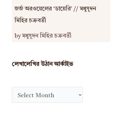
জর্জ অরওয়েলের ‘ডায়েরি’ // মধুসূদন
মিহির চক্রবর্তী
by মধুসূদন মিহির চক্রবর্তী
লেখালেখির উঠান আর্কাইভ
A
r
c
h