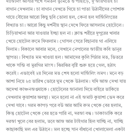
দার্জিলিং আসার পথে সমতল ভূমিতে ও পাহাড়ে, দু’জায়গায়ই চা
বাগান দেখলাম। চা বাগান দেখতে গিয়ে চা পাতা উঠানীদের পোশাক
গায়ে বৌয়ের আরো কিছু ছবি তোলা হল, কেনা হল দার্জিলিংয়ের
বিখ্যাত চা। আরো কিছু দর্শনীয় স্থান দেখে ফিরে আসলাম হোটেলে।
চিড়িয়াখানা আর যাওয়ার ইচ্ছা হল না। ক্লান্ত শরীরে দুপুরের খাবার
খেয়ে হোটেল রুমে ফিরলাম। গোসল সেরে বিছানায় গা এলিয়ে
দিলাম। বিকালে আবার মলে, যেখানে নেপালের জাতীয় কবি ভানুর
স্থাপত্য। বিখ্যাত মম খাওয়া হল। আমাদের কুলি পিঠার মত, ভিতরে
থাকে সব্জি বা মুরগির মাংস। ঝিরঝির বৃষ্টি শুরু হয়ে গেল, হঠাৎ
করেই। এভাবেই ২য় দিনের মত শেষ হলো দার্জিলিং ভ্রমণ। মনে বড়
আশা নিয়ে ২৫ তারিখ ভোরে ঘুম থেকে উঠলাম। যদি আজ দেখা যায়
অদেখা কাঞ্চনজঙ্ঘাকে। হোটেলের জানালা দিয়ে বাইরে তাকিয়ে
দেখলাম কুয়াশার অবস্থা। মনে হলো না এই জমাট কুয়াশা ভেদ করে
দেখা যাবে। গরম কাপড় পরে বউ আর আমি রুম থেকে বের হলাম,
কিন্তু হোটেল থেকে বের হতে পারি না, দরজা বন্ধ। ডাকাডাকি করে
দরজা খুলে বের হলাম, তবে আজ আর টাইগার হিল যাচ্ছি না, যাচ্ছি
কাছাকাছি মল এর উঠানে। মল হচ্ছে সান বাঁধানো খোলামেলা একটা