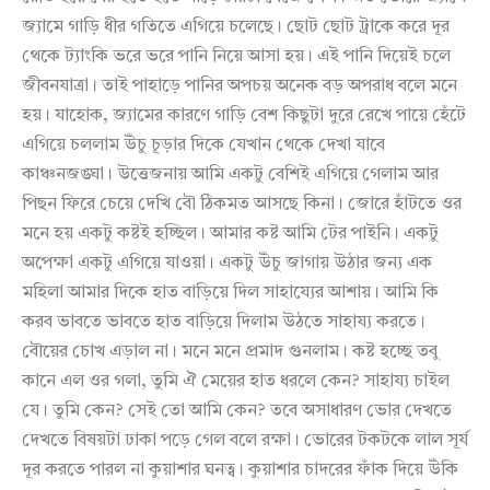
জ্যামে গাড়ি ধীর গতিতে এগিয়ে চলেছে। ছোট ছোট ট্রাকে করে দূর
থেকে ট্যাংকি ভরে ভরে পানি নিয়ে আসা হয়। এই পানি দিয়েই চলে
জীবনযাত্রা। তাই পাহাড়ে পানির অপচয় অনেক বড় অপরাধ বলে মনে
হয়। যাহোক, জ্যামের কারণে গাড়ি বেশ কিছুটা দুরে রেখে পায়ে হেঁটে
এগিয়ে চললাম উঁচু চূড়ার দিকে যেখান থেকে দেখা যাবে
কাঞ্চনজঙ্ঘা। উত্তেজনায় আমি একটু বেশিই এগিয়ে গেলাম আর
পিছন ফিরে চেয়ে দেখি বৌ ঠিকমত আসছে কিনা। জোরে হাঁটতে ওর
মনে হয় একটু কষ্টই হচ্ছিল। আমার কষ্ট আমি টের পাইনি। একটু
অপেক্ষা একটু এগিয়ে যাওয়া। একটু উঁচু জাগায় উঠার জন্য এক
মহিলা আমার দিকে হাত বাড়িয়ে দিল সাহায্যের আশায়। আমি কি
করব ভাবতে ভাবতে হাত বাড়িয়ে দিলাম উঠতে সাহায্য করতে।
বৌয়ের চোখ এড়াল না। মনে মনে প্রমাদ গুনলাম। কষ্ট হচ্ছে তবু
কানে এল ওর গলা, তুমি ঐ মেয়ের হাত ধরলে কেন? সাহায্য চাইল
যে। তুমি কেন? সেই তো আমি কেন? তবে অসাধারণ ভোর দেখতে
দেখতে বিষয়টা ঢাকা পড়ে গেল বলে রক্ষা। ভোরের টকটকে লাল সূর্য
দূর করতে পারল না কুয়াশার ঘনত্ব। কুয়াশার চাদরের ফাঁক দিয়ে উঁকি