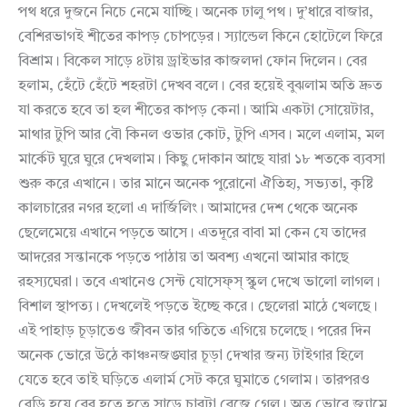
পথ ধরে দুজনে নিচে নেমে যাচ্ছি। অনেক ঢালু পথ। দু’ধারে বাজার,
বেশিরভাগই শীতের কাপড় চোপড়ের। স্যান্ডেল কিনে হোটেলে ফিরে
বিশ্রাম। বিকেল সাড়ে ৪টায় ড্রাইভার কাজলদা ফোন দিলেন। বের
হলাম, হেঁটে হেঁটে শহরটা দেখব বলে। বের হয়েই বুঝলাম অতি দ্রুত
যা করতে হবে তা হল শীতের কাপড় কেনা। আমি একটা সোয়েটার,
মাথার টুপি আর বৌ কিনল ওভার কোট, টুপি এসব। মলে এলাম, মল
মার্কেট ঘুরে ঘুরে দেখলাম। কিছু দোকান আছে যারা ১৮ শতকে ব্যবসা
শুরু করে এখানে। তার মানে অনেক পুরোনো ঐতিহ্য, সভ্যতা, কৃষ্টি
কালচারের নগর হলো এ দার্জিলিং। আমাদের দেশ থেকে অনেক
ছেলেমেয়ে এখানে পড়তে আসে। এতদূরে বাবা মা কেন যে তাদের
আদরের সন্তানকে পড়তে পাঠায় তা অবশ্য এখনো আমার কাছে
রহস্যঘেরা। তবে এখানেও সেন্ট যোসেফ্স্ স্কু্ল দেখে ভালো লাগল।
বিশাল স্থাপত্য। দেখলেই পড়তে ইচ্ছে করে। ছেলেরা মাঠে খেলছে।
এই পাহাড় চূড়াতেও জীবন তার গতিতে এগিয়ে চলেছে। পরের দিন
অনেক ভোরে উঠে কাঞ্চনজঙ্ঘার চূড়া দেখার জন্য টাইগার হিলে
যেতে হবে তাই ঘড়িতে এলার্ম সেট করে ঘুমাতে গেলাম। তারপরও
রেডি হয়ে বের হতে হতে সাড়ে চারটা বেজে গেল। অত ভোরে জ্যামে