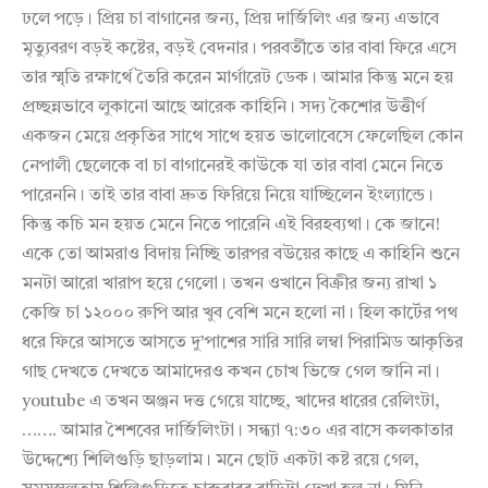
ঢলে পড়ে। প্রিয় চা বাগানের জন্য, প্রিয় দার্জিলিং এর জন্য এভাবে
মৃত্যুবরণ বড়ই কষ্টের, বড়ই বেদনার। পরবর্তীতে তার বাবা ফিরে এসে
তার স্মৃতি রক্ষার্থে তৈরি করেন মার্গারেট ডেক। আমার কিন্তু মনে হয়
প্রচ্ছন্নভাবে লুকানো আছে আরেক কাহিনি। সদ্য কৈশোর উত্তীর্ণ
একজন মেয়ে প্রকৃতির সাথে সাথে হয়ত ভালোবেসে ফেলেছিল কোন
নেপালী ছেলেকে বা চা বাগানেরই কাউকে যা তার বাবা মেনে নিতে
পারেননি। তাই তার বাবা দ্রুত ফিরিয়ে নিয়ে যাচ্ছিলেন ইংল্যান্ডে।
কিন্তু কচি মন হয়ত মেনে নিতে পারেনি এই বিরহব্যথা। কে জানে!
একে তো আমরাও বিদায় নিচ্ছি তারপর বউয়ের কাছে এ কাহিনি শুনে
মনটা আরো খারাপ হয়ে গেলো। তখন ওখানে বিক্রীর জন্য রাখা ১
কেজি চা ১২০০০ রুপি আর খুব বেশি মনে হলো না। হিল কার্টের পথ
ধরে ফিরে আসতে আসতে দু’পাশের সারি সারি লম্বা পিরামিড আকৃতির
গাছ দেখতে দেখতে আমাদেরও কখন চোখ ভিজে গেল জানি না।
youtube এ তখন অঞ্জন দত্ত গেয়ে যাচ্ছে, খাদের ধারের রেলিংটা,
……. আমার শৈশবের দার্জিলিংটা। সন্ধ্যা ৭:৩০ এর বাসে কলকাতার
উদ্দেশ্যে শিলিগুড়ি ছাড়লাম। মনে ছোট একটা কষ্ট রয়ে গেল,