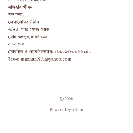
সম্পাদকীয় যোগাযোগ:
মাজহার জীবন
সম্পাদক,
লেখালেখির উঠান
৬/৫এ, স্যার সৈয়দ রোড
মোহাম্মদপুর, ঢাকা ১২০৭
বাংলাদেশ
মোবাইল ও হোয়াটসঅ্যাপ: +৮৮০১৭১৩৩৬৬১৫৮
ইমেল: mazhar1971@yahoo.com
© 2026
Powered by Uthon