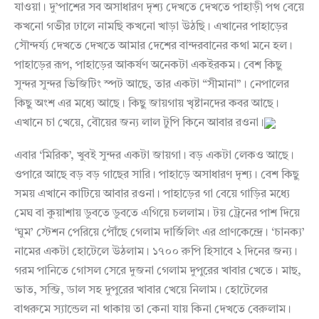
যাওয়া। দু’পাশের সব অসাধারণ দৃশ্য দেখতে দেখতে পাহাড়ী পথ বেয়ে
কখনো গভীর ঢালে নামছি কখনো খাড়া উঠছি। এখানের পাহাড়ের
সৌন্দর্য্য দেখতে দেখতে আমার দেশের বান্দরবানের কথা মনে হল।
পাহাড়ের রূপ, পাহাড়ের আকর্ষণ অনেকটা একইরকম। বেশ কিছু
সুন্দর সুন্দর ভিজিটিং স্পট আছে, তার একটা “সীমানা”। নেপালের
কিছু অংশ এর মধ্যে আছে। কিছু জায়গায় খৃষ্টানদের কবর আছে।
এখানে চা খেয়ে, বৌয়ের জন্য লাল টুপি কিনে আবার রওনা।
এবার ‘মিরিক’, খুবই সুন্দর একটা জায়গা। বড় একটা লেকও আছে।
ওপারে আছে বড় বড় গাছের সারি। পাহাড়ে অসাধারণ দৃশ্য। বেশ কিছু
সময় এখানে কাটিয়ে আবার রওনা। পাহাড়ের গা বেয়ে গাড়ির মধ্যে
মেঘ বা কুয়াশায় ডুবতে ডুবতে এগিয়ে চললাম। টয় ট্রেনের পাশ দিয়ে
‘ঘুম’ স্টেশন পেরিয়ে পৌঁছে গেলাম দার্জিলিং এর প্রাণকেন্দ্রে। ‘চানক্য’
নামের একটা হোটেলে উঠলাম। ১৭০০ রুপি হিসাবে ২ দিনের জন্য।
গরম পানিতে গোসল সেরে দুজনা গেলাম দুপুরের খাবার খেতে। মাছ,
ভাত, সব্জি, ডাল সহ দুপুরের খাবার খেয়ে নিলাম। হোটেলের
বাথরুমে স্যান্ডেল না থাকায় তা কেনা যায় কিনা দেখতে বেরুলাম।