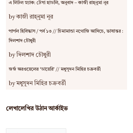
এ লিটল স্ন্যাক: টেসা হাডলি, অনুবাদ – কাজী রাহ্‌নুমা নূর
by কাজী রাহ্‌নুমা নূর
পার্পল হিবিস্কাস / পর্ব ১৩ // চিমামান্ডা নগোজি আদিচে, ভাষান্তর :
দিলশাদ চৌধুরী
by দিলশাদ চৌধুরী
জর্জ অরওয়েলের ‘ডায়েরি’ // মধুসূদন মিহির চক্রবর্তী
by মধুসূদন মিহির চক্রবর্তী
লেখালেখির উঠান আর্কাইভ
A