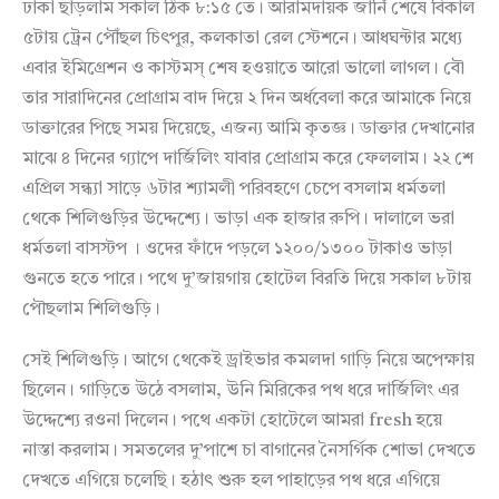
ঢাকা ছাড়লাম সকাল ঠিক ৮:১৫ তে। আরামদায়ক জার্নি শেষে বিকাল
৫টায় ট্রেন পৌঁছল চিৎপুর, কলকাতা রেল স্টেশনে। আধঘন্টার মধ্যে
এবার ইমিগ্রেশন ও কাস্টমস্ শেষ হওয়াতে আরো ভালো লাগল। বৌ
তার সারাদিনের প্রোগ্রাম বাদ দিয়ে ২ দিন অর্ধবেলা করে আমাকে নিয়ে
ডাক্তারের পিছে সময় দিয়েছে, এজন্য আমি কৃতজ্ঞ। ডাক্তার দেখানোর
মাঝে ৪ দিনের গ্যাপে দার্জিলিং যাবার প্রোগ্রাম করে ফেললাম। ২২ শে
এপ্রিল সন্ধ্যা সাড়ে ৬টার শ্যামলী পরিবহণে চেপে বসলাম ধর্মতলা
থেকে শিলিগুড়ির উদ্দেশ্যে। ভাড়া এক হাজার রুপি। দালালে ভরা
ধর্মতলা বাসস্টপ । ওদের ফাঁদে পড়লে ১২০০/১৩০০ টাকাও ভাড়া
গুনতে হতে পারে। পথে দু’জায়গায় হোটেল বিরতি দিয়ে সকাল ৮টায়
পৌছলাম শিলিগুড়ি।
সেই শিলিগুড়ি। আগে থেকেই ড্রাইভার কমলদা গাড়ি নিয়ে অপেক্ষায়
ছিলেন। গাড়িতে উঠে বসলাম, উনি মিরিকের পথ ধরে দার্জিলিং এর
উদ্দেশ্যে রওনা দিলেন। পথে একটা হোটেলে আমরা fresh হয়ে
নাস্তা করলাম। সমতলের দু’পাশে চা বাগানের নৈসর্গিক শোভা দেখতে
দেখতে এগিয়ে চলেছি। হঠাৎ শুরু হল পাহাড়ের পথ ধরে এগিয়ে