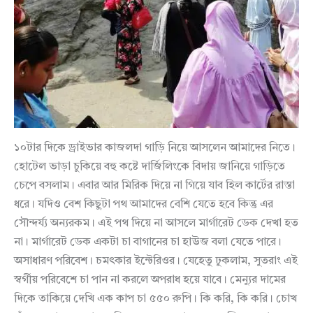
১০টার দিকে ড্রাইভার কাজলদা গাড়ি নিয়ে আসলেন আমাদের নিতে।
হোটেল ভাড়া চুকিয়ে বহু কষ্টে দার্জিলিংকে বিদায় জানিয়ে গাড়িতে
চেপে বসলাম। এবার আর মিরিক দিয়ে না গিয়ে যাব হিল কার্টের রাস্তা
ধরে। যদিও বেশ কিছুটা পথ আমাদের বেশি যেতে হবে কিন্তু এর
সৌন্দর্য্য অন্যরকম। এই পথ দিয়ে না আসলে মার্গারেট ডেক দেখা হত
না। মার্গারেট ডেক একটা চা বাগানের চা হাউজ বলা যেতে পারে।
অসাধারণ পরিবেশ। চমৎকার ইন্টেরিওর। যেহেতু ঢুকলাম, সুতরাং এই
স্বর্গীয় পরিবেশে চা পান না করলে অপরাধ হয়ে যাবে। মেন্যুর দামের
দিকে তাকিয়ে দেখি এক কাপ চা ৫৫০ রুপি। কি করি, কি করি। চোখ