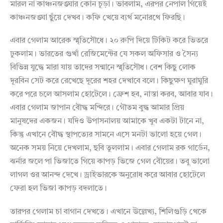
মারল না কাঞ্চনজঙ্ঘার কোন চূড়া। ভাবলাম, এরপর নেপাল গিয়েই
কাঞ্চনজঙ্ঘা ছুঁয়ে দেখব। কফি খেয়ে ব্যর্থ মনোরথে ফিরছি।
এবার গেলাম আরেক স্মৃতিসৌধে। ২০ রুপি দিয়ে টিকিট করে ভিতরে
ঢুকলাম। ভারতের গুর্খা রেজিমেন্টের যে সকল অফিসার ও সৈন্য
বিভিন্ন যুদ্ধে মারা যায় তাদের সন্মানে স্মৃতিসৌধ। বেশ কিছু লোক
দূরবিন সেট করে রেখেছে দূরের শহর দেখাবে বলে। কিছুক্ষণ ঘুরাঘুরি
করে পরে চলে আসলাম হোটেলে। ফ্রেশ হব, নাস্তা করব, আবার যাব।
এবার গেলাম জাপান বৌদ্ধ মন্দিরে। গৌতম বুদ্ধ আমার প্রিয়
মানুষদের একজন। যদিও উপাসনালয় আমাকে খুব একটা টানে না,
কিন্তু এখানে বৌদ্ধ স্থাপত্যের সামনে এসে মনটা ভালো হয়ে গেল।
অনেক সময় নিয়ে দেখলাম, ছবি তুললাম। এবার গেলাম রক গার্ডেন,
ঝর্নার জলে পা ভিজাতে গিয়ে কাপড় ভিজে গেল বৌয়ের। তবু ভালো
লাগল ওর আনন্দ দেখে। ড্রাইভারকে অনুরোধ করে আবার হোটেলে
ফেরা হল ভিজা কাপড় বদলাতে।
তারপর গেলাম চা বাগান দেখতে। এখানে উল্লেখ্য, শিলিগুড়ি থেকে