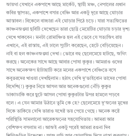
জায়গা যেখানে একপাশে আছে মার্কেট, স্থায়ী মঞ্চ, নেপালের প্রধান
কবির স্থাপত্য, একপাশে বসার বেঞ্চি আর একটু দূরে আছে ঘোড়ার
আস্তাবল। বিকেলে বাচ্চারা এই ঘোড়ার পিঠে চড়ে। যারা সত্যজিতের
কাঞ্চনজঙ্ঘা ছবিটি দেখেছেন তারা ছোট্ট মেয়েটির ঘোড়ায় চড়ার দৃশ্য
দেখে থাকবেন। মনটা রোমাঞ্চিত হল এই ভেবে যে সত্যজিৎ রায়
এখানে, এই রাস্তায়, এই ঢালে স্যুটিং করেছেন, হেটে বেড়িয়েছেন।
নাই বা হল কাঞ্চনজঙ্ঘা দেখা। ভোরে বহু ছেলেমেয়ে হাটছে, জগিং
করছে। অনেকের সাথে আছে আবার পোষা কুকুর। আমরাও ওদের
সাথে অনেকক্ষণ হাঁটাহাটি করে মলের একপাশে বেঞ্চিতে বসে
কবুতরদের খাওয়া দেখছিলাম। হঠাৎ দেখি দু’ভাইবোন তাদের পোষা
বিদেশি(!) কুকুর নিয়ে আসল আর অনেকগুলো নেঁড়ি কুকুর
ডাকাডাকি করে ছুটে আসল পোষা কুকুরটার উপর হামলে পড়বে
বলে। এ যেন আমার উঠানে তুমি কে হে? ছেলেমেয়ে দু’জনের মুখের
দিকে তাকিয়ে দেখি তারাও যথেষ্ট ভয় পেয়ে গেছে। অনেক কষ্টে
পরিস্থিতি সামলালো আরেকজনের সহযোগিতায়। আমরা আর
বেশিক্ষণ বসলাম না। আজই একটু পরেই আমরা রওনা দিব
শিলিগুড়ির উদ্দেশ্যে। আজ লুচি আর ছোলাসিদ্ধ দিয়ে নাস্তা করলাম।