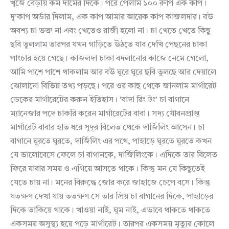
খুঁজে বেড়ায় কম দামের দিকে। পরে পেলাম ১০০ রুপি এক কাপ।
দু’কাপ অর্ডার দিলাম, এক কাপ আমার আরেক কাপ কাজলদার। বউ
অবশ্য চা ভক্ত না এবং খেতেও রাজী হলো না। চা খেতে খেতে কিছু
ছবি তুললাম তারপর যখন গাড়িতে উঠতে যাব দেখি পেছনের চাকা
পাংচার হয়ে গেছে। কাজলদা চাকা বদলানোর কাজে নেমে গেলো,
আমি পাশে পাশে থাকলাম আর বউ ঘুরে ঘুরে ছবি তুলছে আর দেয়ালে
ঝোলানো বিভিন্ন তথ্য পড়ছে। পরে ওর কাছ থেকে জানলাম মার্গারেট
ডেকের মার্গারেটের করুন ইতিহাস। ‘বাদা রিং টং’ চা বাগানে
ম্যানেজার পদে চাকরি করেন মার্গারেটের বাবা। সদ্য যৌবনপ্রাপ্ত
মার্গারেট বাবার হাত ধরে সুদূর বিলেত থেকে দার্জিলিং আসেন। চা
বাগানে ঘুরতে ঘুরতে, দার্জিলিং এর পথে, পাহাড়ে ঘুরতে ঘুরতে কখন
যে ভালোবেসে ফেলে চা বাগানকে, দার্জিলিংকে। এদিকে তার বিলেত
ফিরে যাবার সময় ও এগিয়ে আসতে থাকে। কিন্তু মন যে কিছুতেই
যেতে চায় না। মনের বিরুদ্ধে জোর করে জাহাজে চেপে বসে। কিন্তু
যতক্ষণ দেখা যায় ততক্ষণ সে তার প্রিয় চা বাগানের দিকে, পাহাড়ের
দিকে তাকিয়ে থাকে। খাওয়া নাই, ঘুম নাই, এভাবে থাকতে থাকতে
একসময় অসুস্থ্য হয়ে পড়ে মার্গারেট। তারপর একসময় মৃত্যুর কোলে