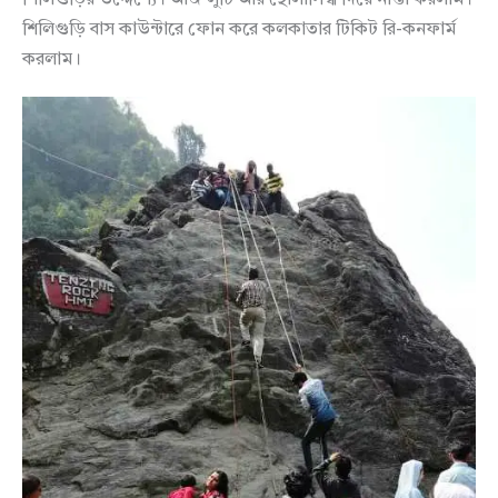
শিলিগুড়ি বাস কাউন্টারে ফোন করে কলকাতার টিকিট রি-কনফার্ম
করলাম।