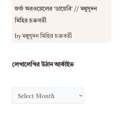
জর্জ অরওয়েলের ‘ডায়েরি’ // মধুসূদন
মিহির চক্রবর্তী
by মধুসূদন মিহির চক্রবর্তী
লেখালেখির উঠান আর্কাইভ
A
r
c
h