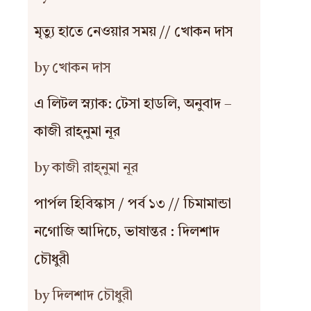
মৃত্যু হাতে নেওয়ার সময় // খোকন দাস
by খোকন দাস
এ লিটল স্ন্যাক: টেসা হাডলি, অনুবাদ –
কাজী রাহ্‌নুমা নূর
by কাজী রাহ্‌নুমা নূর
পার্পল হিবিস্কাস / পর্ব ১৩ // চিমামান্ডা
নগোজি আদিচে, ভাষান্তর : দিলশাদ
চৌধুরী
by দিলশাদ চৌধুরী