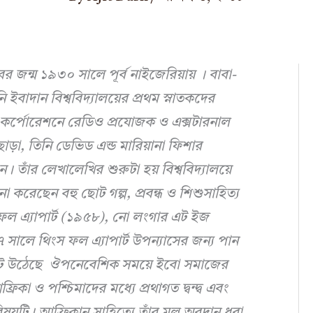
র জন্ম ১৯৩০ সালে পূর্ব নাইজেরিয়ায় । বাবা-
ি ইবাদান বিশ্ববিদ্যালয়ের প্রথম স্নাতকদের
 কর্পোরেশনে রেডিও প্রযোজক ও এক্সটারনাল
ড়া, তিনি ডেভিড এন্ড মারিয়ানা ফিশার
েন। তাঁর লেখালেখির শুরুটা হয় বিশ্ববিদ্যালয়ে
না করেছেন বহু ছোট গল্প, প্রবন্ধ ও শিশুসাহিত্য
ফল এ্যাপার্ট (১৯৫৮), নো লংগার এট ইজ
লে থিংস ফল এ্যাপার্ট উপন্যাসের জন্য পান
 ফুটে উঠেছে ঔপনেবেশিক সময়ে ইবো সমাজের
ফ্রিকা ও পশ্চিমাদের মধ্যে প্রথাগত দ্বন্দ্ব এবং