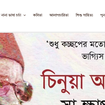
 মহসীন আলম শুভ্র
নানা ভাষা চর্চা
কবিতা
আলাপচারিতা
শিশু সাহিত্য
পুনর