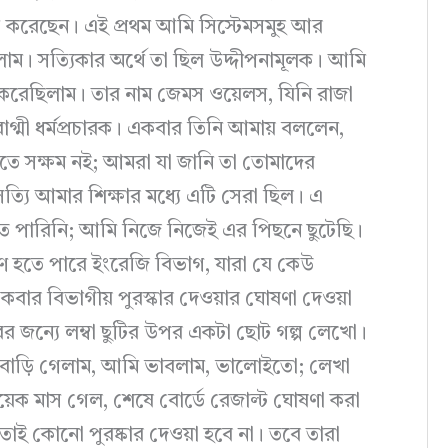
র্চ করেছেন। এই প্রথম আমি সিস্টেমসমুহ আর
াম। সত্যিকার অর্থে তা ছিল উদ্দীপনামূলক। আমি
ৎ করেছিলাম। তার নাম জেমস ওয়েলস, যিনি রাজা
ও বাগ্মী ধর্মপ্রচারক। একবার তিনি আমায় বললেন,
তে সক্ষম নই; আমরা যা জানি তা তোমাদের
যি আমার শিক্ষার মধ্যে এটি সেরা ছিল। এ
তে পারিনি; আমি নিজে নিজেই এর পিছনে ছুটেছি।
ণ হতে পারে ইংরেজি বিভাগ, যারা যে কেউ
বার বিভাগীয় পুরস্কার দেওয়ার ঘোষণা দেওয়া
ের জন্যে লম্বা ছুটির উপর একটা ছোট গল্প লেখো।
াড়ি গেলাম, আমি ভাবলাম, ভালোইতো; লেখা
েক মাস গেল, শেষে বোর্ডে রেজাল্ট ঘোষণা করা
 তাই কোনো পুরষ্কার দেওয়া হবে না। তবে তারা