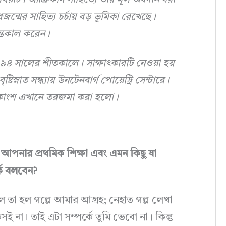
ষয়টি। আফ্রিকান সাহিত্যে তাঁর মূল অবদান ধরা
রজন্মের সাহিত্য চর্চায় বড় ভূমিকা রেখেছে।
ন্তেকাল করেন।
৯৪ সালের শীতকালে। সাক্ষাৎকারটি নেওয়া হয়
্টিস্নাত সন্ধ্যায় উনটেনবার্গ পোয়েট্রি সেন্টারে।
 একাংশ এখানে তরজমা করা হলো।
পনার প্রথমিক শিক্ষা এবং এমন কিছু যা
কে বলবেন?
ল তা হল গল্পে আমার আগ্রহ; নেহাত গল্প লেখা
সই না। তাই এটা সম্পর্কে তুমি ভেবো না। কিন্তু