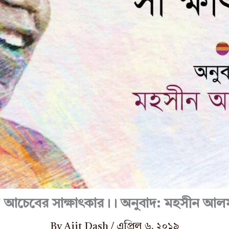
য়া আচেবের সাক্ষাৎকার।। অনুবাদ: মহসীন আলম 
By
Ajit Dash
/
এপ্রিল ৬, ২০১৯