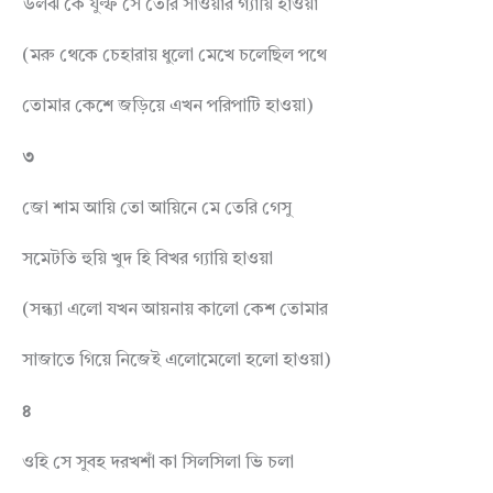
উলঝ কে যুল্ফ সে তেরি সাওয়ার গ্যায়ি হাওয়া
(মরু থেকে চেহারায় ধুলো মেখে চলেছিল পথে
তোমার কেশে জড়িয়ে এখন পরিপাটি হাওয়া)
৩
জো শাম আয়ি তো আয়িনে মে তেরি গেসু
সমেটতি হুয়ি খুদ হি বিখর গ্যায়ি হাওয়া
(সন্ধ্যা এলো যখন আয়নায় কালো কেশ তোমার
সাজাতে গিয়ে নিজেই এলোমেলো হলো হাওয়া)
৪
ওহি সে সুবহ দরখশাঁ কা সিলসিলা ভি চলা