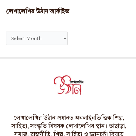
লেখালেখির উঠান আর্কাইভ
A
r
c
h
i
v
e
s
লেখালেখির উঠান প্রধানত অনলাইনভিত্তিক শিল্প,
সাহিত্য, সংস্কৃতি বিষয়ক লেখালেখির স্থান। তাছাড়া,
সমাজ, রাজনীতি, শিল্প, সাহিত্য ও জ্ঞানচর্চা বিষয়ে