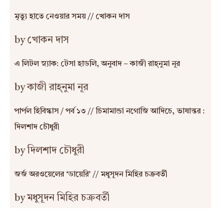
মৃত্যু হাতে নেওয়ার সময় // খোকন দাস
by খোকন দাস
এ লিটল স্ন্যাক: টেসা হাডলি, অনুবাদ – কাজী রাহ্‌নুমা নূর
by কাজী রাহ্‌নুমা নূর
পার্পল হিবিস্কাস / পর্ব ১৩ // চিমামান্ডা নগোজি আদিচে, ভাষান্তর :
দিলশাদ চৌধুরী
by দিলশাদ চৌধুরী
জর্জ অরওয়েলের ‘ডায়েরি’ // মধুসূদন মিহির চক্রবর্তী
by মধুসূদন মিহির চক্রবর্তী