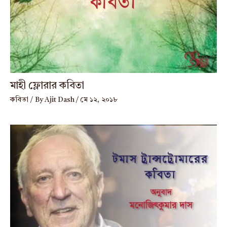
মাহী ফ্লোরার কবিতা
কবিতা
/ By
Ajit Dash
/
মে ১২, ২০১৮