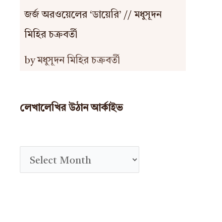
জর্জ অরওয়েলের ‘ডায়েরি’ // মধুসূদন
মিহির চক্রবর্তী
by মধুসূদন মিহির চক্রবর্তী
লেখালেখির উঠান আর্কাইভ
A
r
c
h