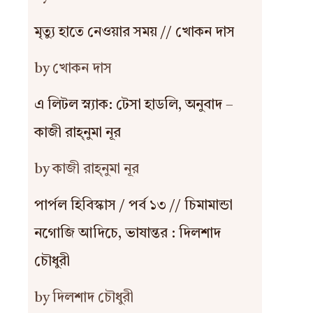
মৃত্যু হাতে নেওয়ার সময় // খোকন দাস
by খোকন দাস
এ লিটল স্ন্যাক: টেসা হাডলি, অনুবাদ –
কাজী রাহ্‌নুমা নূর
by কাজী রাহ্‌নুমা নূর
পার্পল হিবিস্কাস / পর্ব ১৩ // চিমামান্ডা
নগোজি আদিচে, ভাষান্তর : দিলশাদ
চৌধুরী
by দিলশাদ চৌধুরী