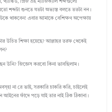
যাঙ্কিউ, প্লিজ এই ম্যাজিক্যাল শব্দগুলো
হযতো শব্দটা শুনতে যতটা অভ্যস্ত বলতে ততটা নন।
আটকে থাকবেন! এবার আমাকে বেশিক্ষণ অপেক্ষায়
াটার উচিত শিক্ষা হয়েছে? আল্লাহর তরফ থেকেই
েন?
ছেন উনি? জিজ্ঞেস করবো কিনা ভাবছিলাম।
হা না রে ভাই, সরকারি চাকরি করি, চাইলেই
ন আইনের ফাঁদে পড়ে যাই তার নাই ঠিক ঠিকানা।