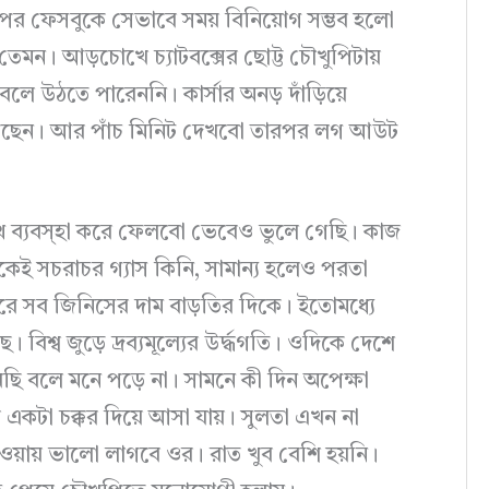
 পর ফেসবুকে সেভাবে সময় বিনিয়োগ সম্ভব হলো
 তেমন। আড়চোখে চ্যাটবক্সের ছোট্ট চৌখুপিটায়
ে উঠতে পারেননি। কার্সার অনড় দাঁড়িয়ে
ন। আর পাঁচ মিনিট দেখবো তারপর লগ আউট
থে ব্যবস্হা করে ফেলবো ভেবেও ভুলে গেছি। কাজ
েই সচরাচর গ্যাস কিনি, সামান্য হলেও পরতা
জারে সব জিনিসের দাম বাড়তির দিকে। ইতোমধ্যে
়েছে। বিশ্ব জুড়ে দ্রব্যমূল্যের উর্দ্ধগতি। ওদিকে দেশে
ি বলে মনে পড়ে না। সামনে কী দিন অপেক্ষা
একটা চক্কর দিয়ে আসা যায়। সুলতা এখন না
াওয়ায় ভালো লাগবে ওর। রাত খুব বেশি হয়নি।