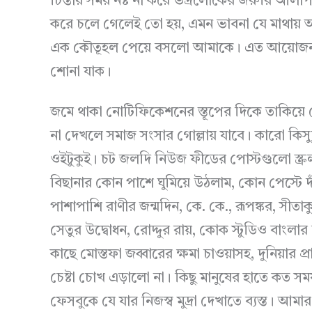
চিন্তায় সময় নষ্ট না করে ভদ্রলোকের জরুরি 
করে চলে গেলেই তো হয়, এমন ভাবনা যে মাথায় আস
এক কৌতূহল পেয়ে বসলো আমাকে। এত আয়োজন 
শোনা যাক।
জমে থাকা নোটিফিকেশনের স্তূপের দিকে তাকিয়ে
না দেখলে সমাজ সংসার গোল্লায় যাবে। কারো কিস্
ওইটুকুই। চট জলদি নিউজ ফীডের পোস্টগুলো স্ক্রল ক
বিছানার কোন পাশে ঘুমিয়ে উঠলাম, কোন পেস্টে দ
পাশাপাশি রাণীর জন্মদিন, কে. কে., রূপঙ্কর, সীতাকু
সেতুর উদ্বোধন, রোদ্দুর রায়, কোক স্টুডিও বাং
কাছে মোস্তফা জব্বারের ক্ষমা চাওয়াসহ, দুনিয়ার 
চেষ্টা চোখ এড়ালো না। কিছু মানুষের হাতে কত সময়।
ফেসবুকে যে যার নিজস্ব মুদ্রা দেখাতে ব্যস্ত। আম