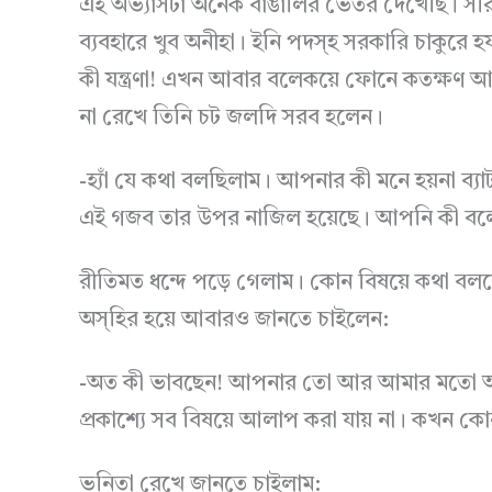
এই অভ্যাসটা অনেক বাঙালির ভেতর দেখেছি। সরি, থ্
ব্যবহারে খুব অনীহা। ইনি পদস্হ সরকারি চাকুরে 
কী যন্ত্রণা! এখন আবার বলেকয়ে ফোনে কতক্ষণ 
না রেখে তিনি চট জলদি সরব হলেন।
-হ্যাঁ যে কথা বলছিলাম। আপনার কী মনে হয়না ব্য
এই গজব তার উপর নাজিল হয়েছে। আপনি কী বল
রীতিমত ধন্দে পড়ে গেলাম। কোন বিষয়ে কথা বল
অস্হির হয়ে আবারও জানতে চাইলেন:
-অত কী ভাবছেন! আপনার তো আর আমার মতো অবস্
প্রকাশ্যে সব বিষয়ে আলাপ করা যায় না। কখন কো
ভনিতা রেখে জানতে চাইলাম: