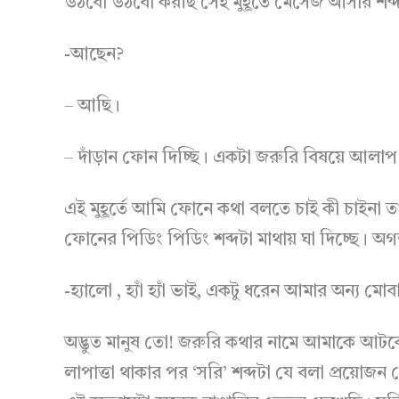
উঠবো উঠবো করছি সেই মুহূর্তে মেসেজ আসার শব
-আছেন?
– আছি।
– দাঁড়ান ফোন দিচ্ছি। একটা জরুরি বিষয়ে আল
এই মুহূর্তে আমি ফোনে কথা বলতে চাই কী চাইনা ত
ফোনের পিডিং পিডিং শব্দটা মাথায় ঘা দিচ্ছে। অ
-হ্যালো , হ্যাঁ হ্যাঁ ভাই, একটু ধরেন আমার অন
অদ্ভুত মানুষ তো! জরুরি কথার নামে আমাকে আটকে
লাপাত্তা থাকার পর ‘সরি’ শব্দটা যে বলা প্রয়ো