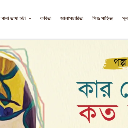
হার তৃণা
নানা ভাষা চর্চা
কবিতা
আলাপচারিতা
শিশু সাহিত্য
পুনর