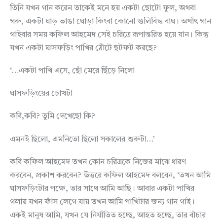
তিনি যখন গান করেন তাকেই মনে হয় একটা ছোটো ফুল, অথবা
গরু, একটা ঘাড় ভাঙা ঘোড়া কিংবা কোনো গুলিবিদ্ধ বাঘ। অর্থাৎ গান
গাইবার সময় কফিল আহমেদ সেই চরিত্রে রূপান্তরিত হয়ে যান। কিন্তু
যখন একটা ঘাসফড়িং পাখির ঠোঁটে ছটফট করছে?
‘…একটা পাখি এসে, ছোঁ মেরে ছিঁড়ে নিলো
ঘাসফড়িংয়ের চোখটা
কবি,কবি? তুমি দেখেছো কি?
এমনই ছিলো, এমনিতো ছিলো সকালের শুরুটা…’
কবি কফিল আহমেদ তখন কোন চরিত্রকে নিজের মাঝে ধারণ
করবেন, প্রকাশ করবেন? উত্তরে কফিল আহমেদ বলবেন, ‘তখন আমি
ঘাসফড়িংটার পক্ষে, তার সাথে আমি আছি। আবার একটা পাখির
গলায় যখন ফাঁস লেগে যায় তখন আমি পাখিটার জন্য গান গাই।
একই মানুষ আমি, যখন যে নির্যাতিত হচ্ছে, আহত হচ্ছে, তার বাঁচার