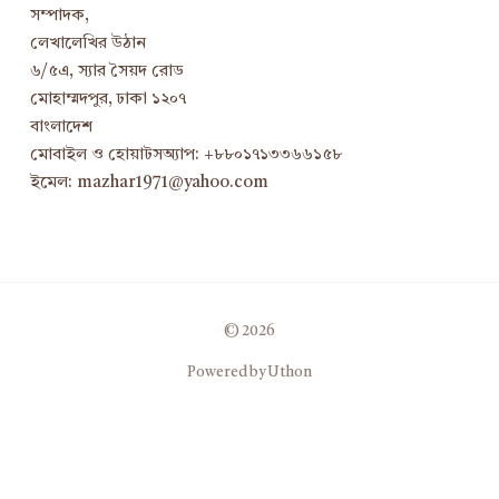
সম্পাদক,
লেখালেখির উঠান
৬/৫এ, স্যার সৈয়দ রোড
মোহাম্মদপুর, ঢাকা ১২০৭
বাংলাদেশ
মোবাইল ও হোয়াটসঅ্যাপ: +৮৮০১৭১৩৩৬৬১৫৮
ইমেল: mazhar1971@yahoo.com
© 2026
Powered by Uthon