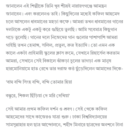
জানালেন এই শিল্পীকে তিনি খুব শীঘ্রই নারায়ণগঞ্জে আমন্ত্রন
জানাবেন। এবং করলেনও তাই। কিছুদিনের মধ্যেই কফিল আহমেদ
চলে আসলেন ধাবমানের মহড়া কক্ষে। আমরা তখন ধাবমানের গানের
দলটাকে একটু একটু করে গুছিয়ে তুলছি। আমি সবেমাত্র কিছুগান
গড়ে তুলেছি। গানের দলে নিজেদের গান গুলোর পাশাপাশি আমরা
গাইছি তখন হেমাঙ্গ, সলিল, প্রতুল, রুদ্র ইত্যাদি। তো এমন এক
কালে একটা প্রাইমারী স্কুলের ক্লাস রুমে, যেখানে রিহার্সেল করতাম
আমরা, সেখানে সেই বিকালে ঝাঁকড়া চুলের তাগড়া এক মানুষ
হারমোনিয়ামে হাত রেখে তার দরাজ কন্ঠ ছুঁড়েদিলেন আমাদের দিকে-
‘বাঘ বন্দি সিংহ বন্দি, বন্দি তোমার হিয়া
বন্ধুরে, শিকল ছিঁড়িয়া দে মরি দেখিয়া’
সেই আমার প্রথম কফিল দর্শন ও শ্রবণ। সেই থেকে কফিল
আহমেদের সাথে কাজেরও যাত্রা শুরু। ঢাকা বিশ্ববিদ্যালয়ের
সামসুন্নাহার হল ছাত্র আন্দোলনে, শহীদ মিনারে ছাত্রদের অনশনে টানা