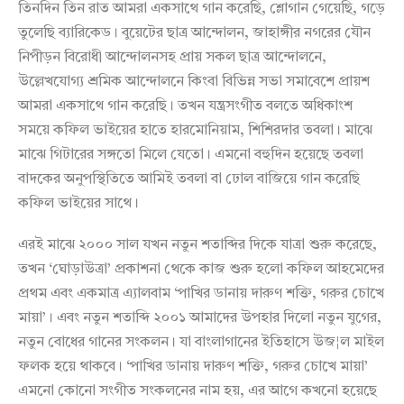
তিনদিন তিন রাত আমরা একসাথে গান করেছি, শ্লোগান গেয়েছি, গড়ে
তুলেছি ব্যারিকেড। বুয়েটের ছাত্র আন্দোলন, জাহাঙ্গীর নগরের যৌন
নিপীড়ন বিরোধী আন্দোলনসহ প্রায় সকল ছাত্র আন্দোলনে,
উল্লেখযোগ্য শ্রমিক আন্দোলনে কিংবা বিভিন্ন সভা সমাবেশে প্রায়শ
আমরা একসাথে গান করেছি। তখন যন্ত্রসংগীত বলতে অধিকাংশ
সময়ে কফিল ভাইয়ের হাতে হারমোনিয়াম, শিশিরদার তবলা। মাঝে
মাঝে গিটারের সঙ্গতো মিলে যেতো। এমনো বহুদিন হয়েছে তবলা
বাদকের অনুপস্থিতিতে আমিই তবলা বা ঢোল বাজিয়ে গান করেছি
কফিল ভাইয়ের সাথে।
এরই মাঝে ২০০০ সাল যখন নতুন শতাব্দির দিকে যাত্রা শুরু করেছে,
তখন ‘ঘোড়াউত্রা’ প্রকাশনা থেকে কাজ শুরু হলো কফিল আহমেদের
প্রথম এবং একমাত্র এ্যালবাম ‘পাখির ডানায় দারুণ শক্তি, গরুর চোখে
মায়া’। এবং নতুন শতাব্দি ২০০১ আমাদের উপহার দিলো নতুন যুগের,
নতুন বোধের গানের সংকলন। যা বাংলাগানের ইতিহাসে উজ¦ল মাইল
ফলক হয়ে থাকবে। ‘পাখির ডানায় দারুণ শক্তি, গরুর চোখে মায়া’
এমনো কোনো সংগীত সংকলনের নাম হয়, এর আগে কখনো হয়েছে