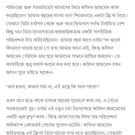
পরিচয়ের শুরু সময়টাতেই আমাদের নিয়ে কফিল আহমেদ কাজ
করেছিলেন ‘হাজার বছরের বাংলা গান’ শিরোনামে একটা স্ক্রিপ্ট নিয়ে।
যেখানে তিনি চর্যাপদ থেকে শুরু করে দ্বিজদাস পর্যন্ত নির্বাচিত বেশ
কিছু গান নিয়ে বাংলাগানের ধারাবাহিকতার একটি সাংগীতিক
পরিবেশনা দাঁড় করিয়েছিলেন। হাজার বছর আগে চর্যার পদ গুলো
কিভাবে গাওয়া হতো সে তথ্য আমার জানা নাই, কিন্তু কফিল
আহমেদ সেটাকে তার সুরে আমাদের সামনে হাজির করলেন। যে
কাজটিকে শুধু যথার্থ বললে কম বলা হবে। কফিল আহমেদ যখন
আপন সুরে গাইতে থাকেন-
‘ভাব হয়না, অভাব যায় না, এই তত্ত্বে কি জ্ঞান পাবো?’
তখন মনে হতে থাকে হাজার বছরের পুরোনো কথা নয়, এ যেনো
সমকালেরই সুর। চর্যার এই নতুন চর্চা নিঃসন্দেহে কফিল আহমেদের
একটি গুরুত্বপূর্ণ কাজ। কিন্তু আফসোসের বিষয় যার পরিবেশনা
অধিকাংশ শ্রোতারই শোনার সুযোগ ঘটেনি। কফিল আহমেদ
করিমগঞ্জে এই স্ক্রিপ্ট নিয়ে গানের সংঘ গড়ে তুলেছিলেন, যেমনটা