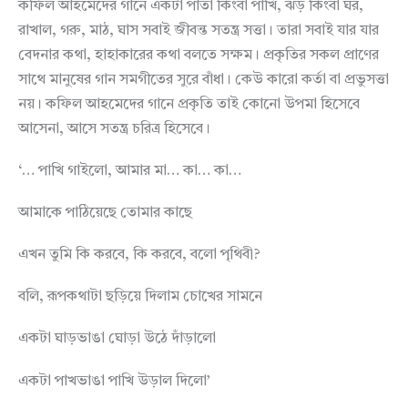
কফিল আহমেদের গানে একটা পাতা কিংবা পাখি, ঝড় কিংবা ঘর,
রাখাল, গরু, মাঠ, ঘাস সবাই জীবন্ত সতন্ত্র সত্তা। তারা সবাই যার যার
বেদনার কথা, হাহাকারের কথা বলতে সক্ষম। প্রকৃতির সকল প্রাণের
সাথে মানুষের গান সমগীতের সুরে বাঁধা। কেউ কারো কর্তা বা প্রভুসত্তা
নয়। কফিল আহমেদের গানে প্রকৃতি তাই কোনো উপমা হিসেবে
আসেনা, আসে সতন্ত্র চরিত্র হিসেবে।
‘… পাখি গাইলো, আমার মা… কা… কা…
আমাকে পাঠিয়েছে তোমার কাছে
এখন তুমি কি করবে, কি করবে, বলো পৃথিবী?
বলি, রূপকথাটা ছড়িয়ে দিলাম চোখের সামনে
একটা ঘাড়ভাঙা ঘোড়া উঠে দাঁড়ালো
একটা পাখভাঙা পাখি উড়াল দিলো’