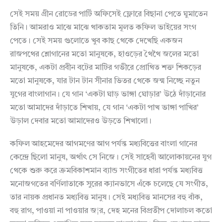
সেই সময় গ্রীন রোডের পার্টি অফিসেই ফ্লোরে বিছানা পেতে ঘুমাতেন
তিনি। আমরাও মাঝে মাঝে থাকতাম মূলত কফিল ভাইয়ের সংগ
পেতে। সেই সময় গুলোতে খুব কাছ থেকে দেখেছি একজন
রাজপথের শ্লোগানের মতো মানুষকে, হাওড়ের থৈথৈ জলের মতো
মানুষকে, একটা প্রবীন বটের মাটির গভীরে প্রোথিত শক্ত শিকড়ের
মতো মানুষকে, যার টান টান সীনার ভিতর থেকে জন্ম নিচ্ছে নতুন
যুগের বাংলাগান। যে গান ‘একটা ঘাড় ভাঙ্গা ঘোড়ার’ উঠে দাঁড়ানোর
মতো আমাদের দাঁড়াতে শিখায়, যে গান ‘একটা পাখ ভাঙ্গা পাখির’
উড়াল দেবার মতো আমাদেরও উড়তে শিখালো।
কফিল আহমেদের আগমণের আগ পর্যন্ত মধ্যবিত্তের বাংলা গানের
কেন্দ্রে ছিলো মানুষ, অর্থাৎ সে নিজে। সেই সাহেবী আলোকায়নের যুগ
থেকে শুরু করে ক্রমবিকাশমান ব্যান্ড সংগীতের ধারা পর্যন্ত মধ্যবিত্ত
মনোজগতের বর্ণিলাতাকে সুরের ক্যানভাসে এঁকে চলেছে যে সংগীত,
তার নায়ক প্রধানত মধ্যবিত্ত মানুষ। সেই মধ্যবিত্ত মানসের বহু বাঁক,
বহু রাগ, পাওয়া না পাওয়ার জ¦র, দেহ মনের বিপ্রতীপ দোলাচল কতো