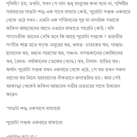
পৃথিবী? হয়, তখনি, যখন সে গান শুধু মানুষের কথা বলে না, পৃথিবীর
সর্বপ্রাণের সাতটা শঙ্খ এক সাথে বাজায় কেউ, পুরোটা সপ্তক একবারে
বেজে ওঠে যখন। এমনি এক সম্মিলনের সুর যা নাগরিক সমাজে
কফিল আহমেদের আগে এভাবে বাজাতে পারেনি কেউ। যদি
সাংগেতীক ভাবেও দেখি তবে কি আছে পুরোটা সপ্তকে ? ভারতীয়
সংগীত শাস্ত্র মতে ষড়জ-ময়ূরের স্বর, ঋষভ- চাতকের স্বর, গান্ধার-
ছাগলের স্বর, মধ্যম-সারসের স্বর, পঞ্চম- বসন্তকালের কোকিলের
স্বর, ধৈবত- বর্ষাকালের ভেকের (ব্যাঙ) স্বর, নিষাদ- হাতির স্বর।
অর্থাৎ পুরোটা সপ্তক যখন একবারে বেজে ওঠে, সে স্বর তখন সকল
প্রাণের স্বর মিলে মহাপ্রাণের ঐকতানে রূপান্তরিত হয়। আর সেই
আকাঙ্খা থেকেই কফিল আহমেদ গভীর প্রত্যয়ের সাথে উচ্চারণ
করেন-
‘সাতটা শঙ্খ একসাথে বাজাবো
পুরোটা সপ্তক একবারে বাজাবো