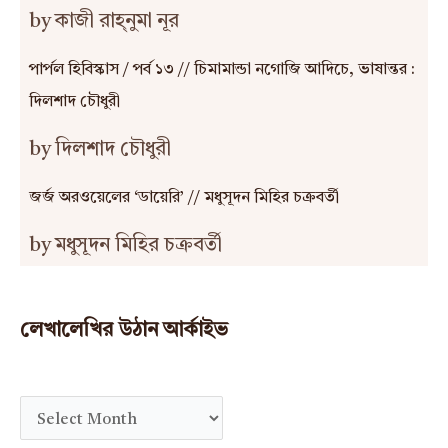
by কাজী রাহ্‌নুমা নূর
পার্পল হিবিস্কাস / পর্ব ১৩ // চিমামান্ডা নগোজি আদিচে, ভাষান্তর :
দিলশাদ চৌধুরী
by দিলশাদ চৌধুরী
জর্জ অরওয়েলের ‘ডায়েরি’ // মধুসূদন মিহির চক্রবর্তী
by মধুসূদন মিহির চক্রবর্তী
লেখালেখির উঠান আর্কাইভ
A
r