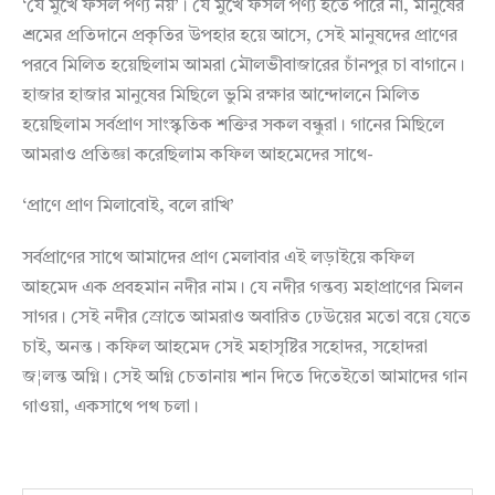
‘যে মুখে ফসল পণ্য নয়’। যে মুখে ফসল পণ্য হতে পারে না, মানুষের
শ্রমের প্রতিদানে প্রকৃতির উপহার হয়ে আসে, সেই মানুষদের প্রাণের
পরবে মিলিত হয়েছিলাম আমরা মৌলভীবাজারের চাঁনপুর চা বাগানে।
হাজার হাজার মানুষের মিছিলে ভুমি রক্ষার আন্দোলনে মিলিত
হয়েছিলাম সর্বপ্রাণ সাংস্কৃতিক শক্তির সকল বন্ধুরা। গানের মিছিলে
আমরাও প্রতিজ্ঞা করেছিলাম কফিল আহমেদের সাথে-
‘প্রাণে প্রাণ মিলাবোই, বলে রাখি’
সর্বপ্রাণের সাথে আমাদের প্রাণ মেলাবার এই লড়াইয়ে কফিল
আহমেদ এক প্রবহমান নদীর নাম। যে নদীর গন্তব্য মহাপ্রাণের মিলন
সাগর। সেই নদীর স্রোতে আমরাও অবারিত ঢেউয়ের মতো বয়ে যেতে
চাই, অনন্ত। কফিল আহমেদ সেই মহাসৃষ্টির সহোদর, সহোদরা
জ¦লন্ত অগ্নি। সেই অগ্নি চেতানায় শান দিতে দিতেইতো আমাদের গান
গাওয়া, একসাথে পথ চলা।