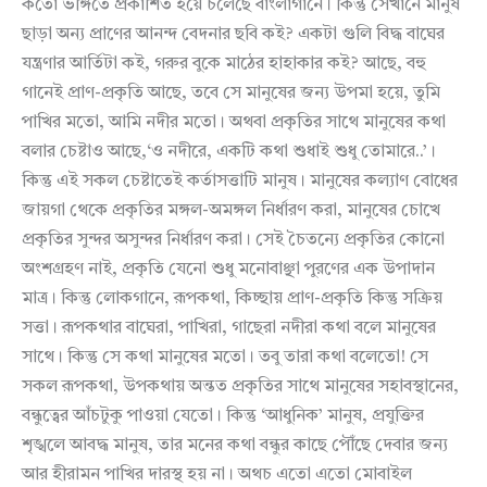
কতো ভঙ্গিতে প্রকাশিত হয়ে চলেছে বাংলাগানে। কিন্তু সেখানে মানুষ
ছাড়া অন্য প্রাণের আনন্দ বেদনার ছবি কই? একটা গুলি বিদ্ধ বাঘের
যন্ত্রণার আর্তিটা কই, গরুর বুকে মাঠের হাহাকার কই? আছে, বহু
গানেই প্রাণ-প্রকৃতি আছে, তবে সে মানুষের জন্য উপমা হয়ে, তুমি
পাখির মতো, আমি নদীর মতো। অথবা প্রকৃতির সাথে মানুষের কথা
বলার চেষ্টাও আছে,‘ও নদীরে, একটি কথা শুধাই শুধু তোমারে..’।
কিন্তু এই সকল চেষ্টাতেই কর্তাসত্তাটি মানুষ। মানুষের কল্যাণ বোধের
জায়গা থেকে প্রকৃতির মঙ্গল-অমঙ্গল নির্ধারণ করা, মানুষের চোখে
প্রকৃতির সুন্দর অসুন্দর নির্ধারণ করা। সেই চৈতন্যে প্রকৃতির কোনো
অংশগ্রহণ নাই, প্রকৃতি যেনো শুধু মনোবাঞ্ছা পুরণের এক উপাদান
মাত্র। কিন্তু লোকগানে, রূপকথা, কিচ্ছায় প্রাণ-প্রকৃতি কিন্তু সক্রিয়
সত্তা। রূপকথার বাঘেরা, পাখিরা, গাছেরা নদীরা কথা বলে মানুষের
সাথে। কিন্তু সে কথা মানুষের মতো। তবু তারা কথা বলেতো! সে
সকল রূপকথা, উপকথায় অন্তত প্রকৃতির সাথে মানুষের সহাবস্থানের,
বন্ধুত্বের আঁচটুকু পাওয়া যেতো। কিন্তু ‘আধুনিক’ মানুষ, প্রযুক্তির
শৃঙ্খলে আবদ্ধ মানুষ, তার মনের কথা বন্ধুর কাছে পৌঁছে দেবার জন্য
আর হীরামন পাখির দারস্থ হয় না। অথচ এতো এতো মোবাইল