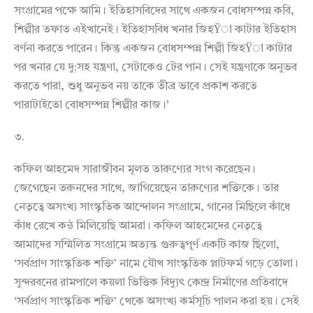
সংগ্রামের পক্ষে আমি। ইতিহাসবিদের সাথে একজন বোধসম্পন্ন কবি,
শিল্পীর তফাত এইখানেই। ইতিহাসবিধ খনার জিহŸা কাটার ইতিহাস
বর্ণনা করতে পারেন। কিন্তু একজন বোধসম্পন্ন শিল্পী জিহŸা কাটার
পর খনার যে দু:সহ যন্ত্রণা, সেটাকেও টের পান। সেই যন্ত্রণাকে অনুভব
করতে পারা, শুধু অনুভব নয় তাকে তীব্র ভাবে প্রকাশ করতে
পারাটাইতো বোধসম্পন্ন শিল্পীর কাজ।’
৩.
কফিল আহমেদ সারাজীবন মূলত তারুণ্যের সংগ করেছেন।
জেগেছেন তরুনদের সাথে, জাগিয়েছেন তারুণ্যের শক্তিকে। তার
নেতৃত্বে অসংখ্য সাংস্কৃতিক আন্দোলন সংগ্রামে, গানের মিছিলে কাঁধে
কাঁধ রেখে কন্ঠ মিলিয়েছি আমরা। কফিল আহমেদের নেতৃত্বে
আমাদের সম্মিলিত সংগ্রামে অত্যন্ত গুরুত্বপূর্ণ একটি কাজ ছিলো,
‘সর্বপ্রাণ সাংস্কৃতিক শক্তি’ নামে যৌথ সাংস্কৃতিক প্লাটফর্ম গড়ে তোলা।
সুন্দরবনের রামপালে কয়লা ভিত্তিক বিদ্যুৎ কেন্দ্র নির্মাণের প্রতিবাদে
‘সর্বপ্রাণ সাংস্কৃতিক শক্তি’ থেকে অসংখ্য কর্মসূচি পালন করা হয়। সেই