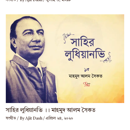
সংগীত
/ By
Ajit Dash
/
জুলাই ৬, ২০১৯
সাহির লুধিয়ানভি ।। মাহমুদ আলম সৈকত
সংগীত
/ By
Ajit Dash
/
এপ্রিল ২৪, ২০২০