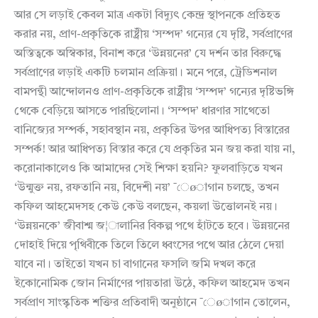
আর সে লড়াই কেবল মাত্র একটা বিদ্যুৎ কেন্দ্র স্থাপনকে প্রতিহত
করার নয়, প্রাণ-প্রকৃতিকে রাষ্ট্রীয় ‘সম্পদ’ গন্যের যে দৃষ্টি, সর্বপ্রাণের
অস্তিত্বকে অস্বিকার, বিনাশ করে ‘উন্নয়নের’ যে দর্শন তার বিরুদ্ধে
সর্বপ্রাণের লড়াই একটি চলমান প্রক্রিয়া। মনে পরে, ট্রেডিশনাল
বামপন্থী আন্দোলনও প্রাণ-প্রকৃতিকে রাষ্ট্রীয় ‘সম্পদ’ গন্যের দৃষ্টিভঙ্গি
থেকে বেড়িয়ে আসতে পারছিলোনা। ‘সম্পদ’ ধারণার সাথেতো
বানিজ্যের সম্পর্ক, সহাবস্থান নয়, প্রকৃতির উপর আধিপত্য বিস্তারের
সম্পর্ক! আর আধিপত্য বিস্তার করে যে প্রকৃতির মন জয় করা যায় না,
করোনাকালেও কি আমাদের সেই শিক্ষা হয়নি? ফুলবাড়িতে যখন
‘উন্মুক্ত নয়, রফতানি নয়, বিদেশী নয়’ ¯েøাগান চলছে, তখন
কফিল আহমেদসহ কেউ কেউ বলছেন, কয়লা উত্তোলনই নয়।
‘উন্নয়নকে’ জীবাশ্ম জ¦ালানির বিকল্প পথে হাঁটতে হবে। উন্নয়নের
দোহাই দিয়ে পৃথিবীকে তিলে তিলে ধ্বংসের পথে আর ঠেলে দেয়া
যাবে না। তাইতো যখন চা বাগানের ফসলি জমি দখল করে
ইকোনোমিক জোন নির্মাণের পায়তারা উঠে, কফিল আহমেদ তখন
সর্বপ্রাণ সাংস্কৃতিক শক্তির প্রতিবাদী অনুষ্ঠানে ¯েøাগান তোলেন,