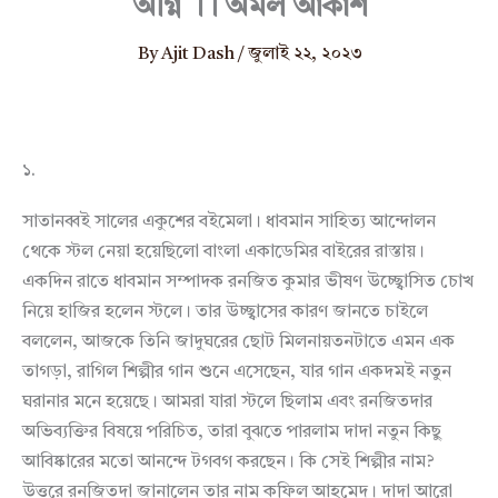
অগ্নি ।। অমল আকাশ
By
Ajit Dash
/
জুলাই ২২, ২০২৩
১.
সাতানব্বই সালের একুশের বইমেলা। ধাবমান সাহিত্য আন্দোলন
থেকে স্টল নেয়া হয়েছিলো বাংলা একাডেমির বাইরের রাস্তায়।
একদিন রাতে ধাবমান সম্পাদক রনজিত কুমার ভীষণ উচ্ছ্বোসিত চোখ
নিয়ে হাজির হলেন স্টলে। তার উচ্ছ্বাসের কারণ জানতে চাইলে
বললেন, আজকে তিনি জাদুঘরের ছোট মিলনায়তনটাতে এমন এক
তাগড়া, রাগিল শিল্পীর গান শুনে এসেছেন, যার গান একদমই নতুন
ঘরানার মনে হয়েছে। আমরা যারা স্টলে ছিলাম এবং রনজিতদার
অভিব্যক্তির বিষয়ে পরিচিত, তারা বুঝতে পারলাম দাদা নতুন কিছু
আবিষ্কারের মতো আনন্দে টগবগ করছেন। কি সেই শিল্পীর নাম?
উত্তরে রনজিতদা জানালেন তার নাম কফিল আহমেদ। দাদা আরো