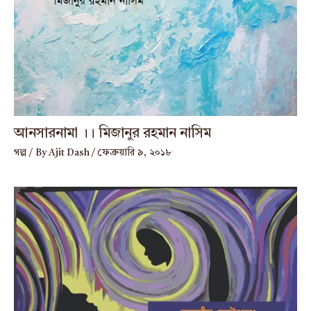
আনসারনামা ।। মিজানুর রহমান নাসিম
গল্প
/ By
Ajit Dash
/
ফেব্রুয়ারি ৯, ২০১৮