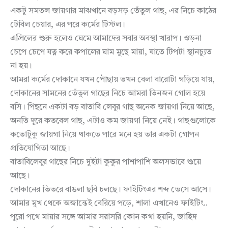
একটু সমতল জায়গার মাঝখানে বড়সড় তেঁতুল গাছ, এর নিচে কাঠের
টেবিল চেয়ার, এর পরে কর্মের টিস্টল।
এপ্রিলের শুরু হলেও ঘেমে আমাদের সবার অবস্থা খারাপ। ওড়না
চেপে চেপে যত্ন করে কপালের ঘাম মুছে মায়া, যাতে টিপটা স্থানচ্যুত
না হয়।
আমরা কর্মের দোকানে যখন পৌছায় তখন বেলা বারোটা গড়িয়ে যায়,
দোকানের সামনের তেঁতুল গাছের নিচে আমরা তিনজন গোল হয়ে
বসি। পিছনে একটা বড় বাতাবি লেবুর গাছ অনেক জায়গা নিয়ে আছে,
অনতি দূরে কতবেল গাছ, এটাও কম জায়গা নিয়ে নেই। গাছগুলোকে
কতোটুকু জায়গা নিয়ে থাকতে পারে মনে হয় তার একটা গোপন
প্রতিযোগিতা আছে।
বাতাবিলেবুর গাছের নিচে দুইটা কুকুর পাশাপাশি অলসভাবে শুয়ে
আছে।
দোকানের ভিতরে বাঙলা ছবি চলছে। ফাইটিংএর শব্দ ভেসে আসে।
আমার মুখ থেকে অজান্তেই বেরিয়ে পড়ে, শালা এখানেও ফাইটিং..
পুরো পথে মায়ার সঙ্গে আমার সরাসরি কোন কথা হয়নি, জাহিদ