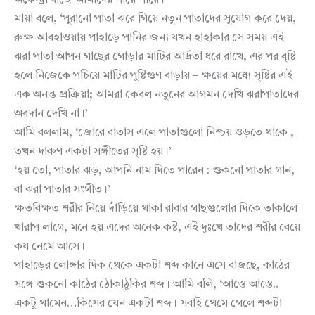
অর্কেস্ট্রা বাজে আমাদের পায়ে পায়ে।
মায়া বলে, ‘পুরানো পাতা ঝরে গিয়ে নতুন পাতাদের সুযোগ করে দেয়,
রুক্ষ আবহাওয়ায় পাহাড়ে পানির জন্য যখন হাহাকার সে সময় এই
ঝরা পাতা আপন গাছের গোড়ার মাটির আর্দ্রতা ধরে রাখে, এর পর বৃষ্টি
হলে নিজেকে পচিয়ে মাটির পুষ্টিগুণ বাড়ায় – ক্ষয়ের মধ্যে সৃষ্টির এই
এক অনন্ত প্রক্রিয়া; আমরা কেবল নতুনের আগমন দেখি ঝরাপাতাদের
অবদান দেখি না।’
আমি বললাম, ‘জোরে বাতাস এলে পাতাগুলো নিশ্চয় ওড়তে থাকে ,
তখন দারুণ একটা সঙ্গীতের সৃষ্টি হয়।’
‘হয় তো, পাতার ঝড়, আপনি নাম দিতে পারেন : শুকনো পাতার গান,
বা ঝরা পাতার সংগীত।’
ক্ষতবিক্ষত শরীর নিয়ে দাঁড়িয়ে থাকা রাবার গাছগুলোর দিকে তাকালে
খারাপ লাগে, মনে হয় এদের অনেক কষ্ট, এই দুঃখে তাদের শরীর বেয়ে
কষ নেমে আসে।
পাহাড়ের লোঙ্গার দিক থেকে একটা শব্দ কানে এসে বাজছে, কাঠের
সঙ্গে শুকনো কাঠের ঠোকাঠুকির শব্দ। আমি বলি, ‘আস্তে আস্তে..
একটু থামেন…কিসের যেন একটা শব্দ। সবাই থেমে গেলে শব্দটা