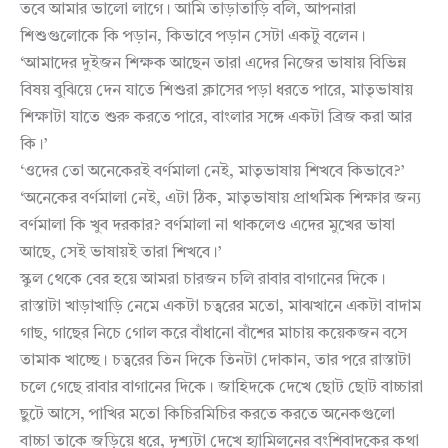
তবে আমার ভালো লাগে। আমি তাড়াতাড়ি বলি, আপনারা
শিশুগুলোকে কি পড়ান, কিভাবে পড়ান সেটা একটু বলেন।
‘আমাদের দুইজন শিক্ষক আছেন তারা এদের নিজের ভাষায় বিভিন্ন
বিষয় বুঝিয়ে দেন যাতে শিশুরা ক্লাসের পড়া ধরতে পারে, মাতৃভাষায়
শিক্ষাটা যাতে শুরু করতে পারে, বাংলার সঙ্গে একটা ব্রিজ করা আর
কি।’
‘ওদের তো অনেকেরই বর্ণমালা নেই, মাতৃভাষায় শিখবে কিভাবে?’
‘অনেকের বর্ণমালা নেই, এটা ঠিক, মাতৃভাষায় প্রাথমিক শিক্ষার জন্য
বর্ণমালা কি খুব দরকার? বর্ণমালা না থাকলেও এদের মুখের ভাষা
আছে, সেই ভাষায়ই তারা শিখবে।’
স্কুল থেকে বের হয়ে আমরা চারজন চলি রাবার বাগানের দিকে।
রাস্তাটা খাড়াখাড়ি নেমে একটা চত্বরের মতো, মাঝখানে একটা বাদাম
গাছ, গাছের নিচে গোল করে বাঁধানো বাঁশের মাচায় কয়েকজন বসে
তামাক খাচ্ছে। চত্বরের তিন দিকে তিনটা দোকান, তার পরে রাস্তাটা
চলে গেছে রাবার বাগানের দিকে। জাহিদকে দেখে ছোট ছোট বাচ্চারা
ছুটে আসে, পাখির মতো কিচিরমিচির করতে করতে অনেকগুলো
বাচ্চা তাকে জড়িয়ে ধরে, দৃশ্যটা দেখে হ্যামিলনের বংশিবাদকের কথা