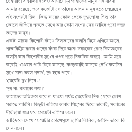
চেহারাটা বাঙালির হলেও আগাগোড়া পাহাড়ের মানুষ এই ধারনা
আমার রয়েছে, তবে কতোটা সে তাদের আপন মানুষ হতে পেরেছেন
এই সংশয়টা ছিল। কিন্তু মায়ের কোল থেকে দুগ্ধপোষ্য শিশু তার
কোলে ঝাঁপিয়ে পড়তে দেখে আর কোন সংশয় নেয় জাহিদ পুরো দস্তুর
তাদের মানুষ।
একটা মারমা কিশোরী কাঁখে সিলভারের কলসি নিয়ে এগিয়ে আসে,
পাতাবিহীন রাবার গাছের ফাঁক দিয়ে আসা সকালের রোদ সিলভারের
কলসি আর কিশোরীর মুখের ওপর পড়ে চিকচিক করছে। আমি মনে
করেছি খাওয়ার পানি নিয়ে আসছে, কাছাকাছি আসতে দেখি কলসির
মুখে সাদা তরল পদার্থ, দুধ হতে পারে।
‘মেয়েটা দুধ নিয়ে ..’
‘দুধ না, রাবারের কষ।’
আমাদের অতিক্রম করে না যাওয়া পর্যন্ত মেয়েটার দিক থেকে চোখ
সরাতে পারিনি। কিছুটা এগিয়ে আবার পিছনের দিকে তাকাই, সকালের
দীর্ঘ ছায়া ধরে ধরে মেয়েটা এগিয়ে চলে।
জাহিদকে দেখে মেয়েটার চোখেমুখে হাসির ঝিলিক, জাহিদ তাকে কি
যেন বলে।