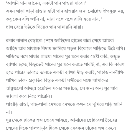
‘আপনি গান জানেন, একটা গান গাওয়া যাবে।’
এমন খাড়া খাড়া রাস্তায় হাটা গান হাওয়ার জন্য মোটেও উপযুক্ত নয়,
তবু কেন বলি জানি না, মায়া সঙ্গে সঙ্গে রাজি হয়ে যায়, ‘
ঢাল বেয়ে উঠতে গিয়েও গান থামায়নি মায়া।
রাবার বাগান বেড়ানো শেষে জাহিদের হাতের রান্না খেয়ে আমরা
জাহিদ আর মায়াকে বিদায় জানিয়ে পড়ন্ত বিকেলে গাড়িতে উঠে বসি।
গাড়িতে বসে মায়ার গাওয়া গানের সুর মনে করার চেষ্টা করি, অদ্ভূত
ব্যাপার হচ্ছে কিছুতেই গানের সুর মনে করতে পারছি না, এর কি কারণ
হতে পারে? ভাবতে ভাবতে একটা ব্যাখ্যা দাঁড় করাই, পাহাড়-বনবীথি-
পাখির ডাক- প্রকৃতির বিস্তৃত একটা সঙ্গীতের মধ্যে আমাদের
স্নায়ুগুলো আচ্ছন্ন হয়েছিল মনের অজান্তে, সে জন্য অন্য সুর আর
জায়গা করে নিতে পারেনি।
পাহাড়ি রাস্তা, গাছ-পালা দেখতে দেখতে কখন যে ঘুমিয়ে পড়ি জানি
না।
দূর থেকে ঢাকের শব্দ ভেসে আসছে, আমাদের ছোটবেলা চৈত্রের
শেষের দিকে পালপাড়ার দিকে থেকে যেরকম ঢাকের শব্দ ভেসে