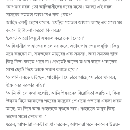
‘আপনার ঘরটা তো আদিবাসীদের ঘরের মতো। আচ্ছা এই ঘরটা
সামনের সমতল জায়গায়ও করা যেত?’
জাহিদ একটু হেসে বলেন, ‘যেটুকু সমতল জায়গা আছে এর মধ্যে ঘর
করলে হাঁটাচলা করবো কি করে?’
‘কেটে আরো কিছুটা সমতল করে নেয়া যেত।’
‘আদিবাসীরা পাহাড়ের ঢালে ঘর করে, এটাই পাহাড়ের প্রযুক্তি। কিছু
মনে করবেন না, সমতলের মানুষের এক সমস্যা, তারা সমতল ছাড়া
কিছু চিন্তা করতে পারে না। প্রথমেই তাদের মাথায় আসে পাহাড়ের
মাথা ছেটে দিয়ে তাকে সমান করতে হবে।’
‘আপনি বলতে চাইছেন, পাহাড়িরা যেভাবে আছে সেভাবে থাকবে,
উন্নয়নের দরকার নাই।’
‘আমি কী সে কথা বলেছি, আমি উন্নয়নের বিরোধিতা করছি না, কিন্তু
উন্নয়ন নিয়ে আমাদের শহরের মানুষের শেখানো পড়ানো একটা ধারনা
আছে, তা দিয়ে তারা পাহাড়কে বুঝতে চায়। পাহাড়ের মানুষ কিন্তু
তাদের মতো দেখে না।’
ধরেন, আপনারা একটা রাস্তা করলেন, আপনারা মনে করলেন উন্নয়ন