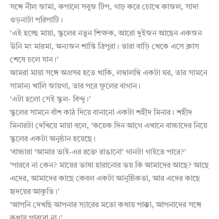
সঙ্গে নীল জামা, কপালে সবুজ টিপ, গাঢ় করে চোখে কাজল, সাদা
ওড়নাটা পরিপাটি।
‘এই হচ্ছে মায়া, স্কুলের নতুন শিক্ষক, আরো দুইজন আছেন একজন
উনি মং মারমা, অন্যজন শান্তি ত্রিপুরা। তারা বাড়ি থেকে এসে ক্লাস
শেষে চলে যান।’
আমরা মায়া সঙ্গে অগ্রসর হতে থাকি, লম্বালম্বি একটা ঘর, তার সামনে
সামান্য খালি জায়গা, তার পরে ফুলের বাগান।
‘এটা হলো সেই স্কুল- বিন্দু।’
স্কুলের সামনে বাঁশ কাঠ দিয়ে বানানো একটা শহীদ মিনার। শহীদ
মিনারটা দেখিয়ে মায়া বলে, ‘কয়েক দিন আগে এখানে বাচ্চাদের নিয়ে
স্কুলের একটা অনুষ্ঠান হয়েছে।
‘বাচ্চারা ‘আমার ভাই-এর রক্তে রাঙানো’ গানটা গাইতে পারে?’
‘পারবে না কেন? মায়ের ভাষা হারানোর ভয় কি আমাদের আছে? আছে
এদের, আমাদের কাছে কেবল একটা আনুষ্ঠিকতা, আর এদের কাছে
হৃদয়ের আকুতি।’
‘আপনি দেখছি আপনার স্যারের মতো কথায় পাক্কা, আপনাদের সঙ্গে
কথায় পারবো না।’