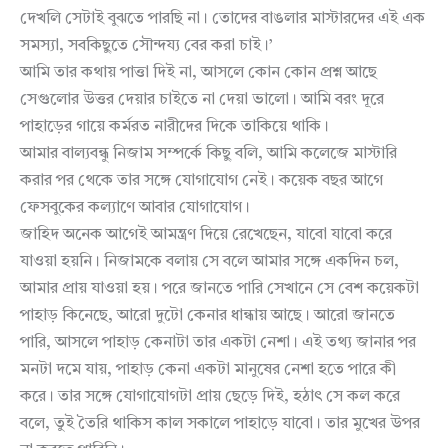
দেখলি সেটাই বুঝতে পারছি না। তোদের বাঙলার মাস্টারদের এই এক
সমস্যা, সবকিছুতে সৌন্দয্য বের করা চাই।’
আমি তার কথায় পাত্তা দিই না, আসলে কোন কোন প্রশ্ন আছে
সেগুলোর উত্তর দেয়ার চাইতে না দেয়া ভালো। আমি বরং দূরে
পাহাড়ের গায়ে কর্মরত নারীদের দিকে তাকিয়ে থাকি।
আমার বাল্যবন্ধু নিজাম সম্পর্কে কিছু বলি, আমি কলেজে মাস্টারি
করার পর থেকে তার সঙ্গে যোগাযোগ নেই। কয়েক বছর আগে
ফেসবুকের কল্যাণে আবার যোগাযোগ।
জাহিদ অনেক আগেই আমন্ত্রণ দিয়ে রেখেছেন, যাবো যাবো করে
যাওয়া হয়নি। নিজামকে বলায় সে বলে আমার সঙ্গে একদিন চল,
আমার প্রায় যাওয়া হয়। পরে জানতে পারি সেখানে সে বেশ কয়েকটা
পাহাড় কিনেছে, আরো দুটো কেনার ধান্ধায় আছে। আরো জানতে
পারি, আসলে পাহাড় কেনাটা তার একটা নেশা। এই তথ্য জানার পর
মনটা দমে যায়, পাহাড় কেনা একটা মানুষের নেশা হতে পারে কী
করে। তার সঙ্গে যোগাযোগটা প্রায় ছেড়ে দিই, হঠাৎ সে কল করে
বলে, তুই তৈরি থাকিস কাল সকালে পাহাড়ে যাবো। তার মুখের উপর