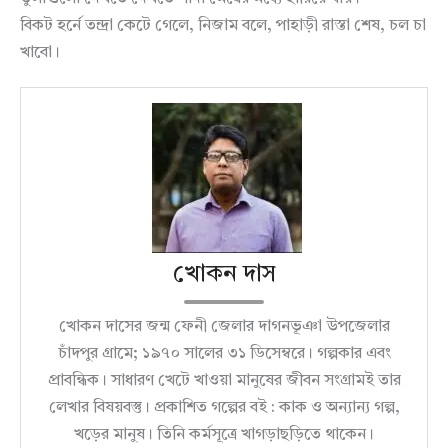
বিকট হর্নে তন্দ্রা কেটে গেলে, নিজাম বলে, পাহাড়ী রাস্তা শেষ, চল চা
খাবো।
খোকন দাস
খোকন দাসের জন্ম ফেনী জেলার দাগনভূঞা উপজেলার
চাঁদপুর গ্রামে; ১৯৭০ সালের ৩১ ডিসেম্বরে। গল্পকার এবং
প্রাবন্ধিক। সাধারণ খেটে খাওয়া মানুষের জীবন সংগ্রামই তার
লেখার বিষয়বস্তু। প্রকাশিত গল্পের বই : কাক ও অন্যান্য গল্প,
খড়ের মানুষ। তিনি কর্মসূত্রে খাগড়াছড়িতে থাকেন।