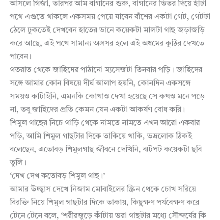
আসলে গির্জা, তারপর আম বাগানের শুরু, বাগানের ভিতর দিয়ে হাঁটা
পথে এগুতে থাকলে একসময় পেয়ে যাবেন বাঁশের একটা গেট, গেটটা
ঠেলে ঢুকতেই দেখবেন হাতের ডানে কয়েকটা মালটা গাছ জড়াজড়ি
করে আছে, এই পথে সামান্য অগ্রসর হলে এই অধমের কুঠির দেখতে
পাবেন।
গতরাত থেকে জাহিদের পাঠানো ম্যসেজটা তিনবার পড়ি। জাহিদের
সঙ্গে আমার কোন বিষয়ে দীর্ঘ আলাপ হয়নি, কোনদিন একসঙ্গে
সময়ও কাটাইনি, এমনকি কোথাও দেখা হয়েছে সে কথও মনে পড়ে
না, তবু জাহিদের প্রতি কেমন যেন একটা আকর্ষণ বোধ করি।
শিমুল গাছের নিচে গাড়ি থেকে নামতে নামতে এখন আরো একবার
পড়ি, আমি শিমুল গাছটার দিকে তাকিয়ে থাকি, ভদ্রলোক ঠিকই
বলেছেন, এতোবড় শিমুলগাছ জীবনে দেখিনি, ঝটপট কয়েকটা ছবি
তুলি।
‘দেখ দেখ কতোবড় শিমুল গাছ।’
আমার উচ্ছ্বাস দেখে নিজাম মোবাইলের স্ক্রিন থেকে চোখ সরিয়ে
বিরক্তি নিয়ে শিমুল গাছটার দিকে তাকায়, কিছুক্ষণ পর্যবেক্ষণ করে
টেনে টেনে বলে, ‘শরীরজুড়ে কাঁটায় ভরা গাছটার মধ্যে সৌন্দর্যের কি