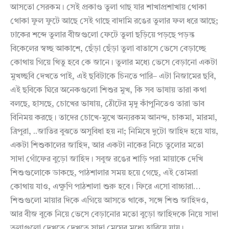
আসতো সেরকম। সেই প্রকাণ্ড তুলা গাছ যার শাখাপ্রশাখায় থোকা
থোকা ফুল ফুটে আছে সেই গাছে বাদামি রঙের তুলার ফল ধরে আছে;
ঢাকের শব্দে তুলার বীজগুলো ফেটে তুলা ছড়িয়ে পড়ছে পড়ন্ত
বিকেলের স্বচ্ছ আকাশে, ছেঁড়া ছেঁড়া তুলা বাতাসে ভেসে বেড়াচ্ছে
কোথায় গিয়ে থিতু হবে কে জানে। তুলার মধ্যে ভেসে বেড়ানো একটা
মুখচ্ছবি দেখতে পাই, এই ছবিটাকে চিনতে পারি– এটা নিজামের ছবি,
এই ছবিকে ঘিরে অনেকগুলো শিশুর মুখ, কি সব ভাষায় তারা কথা
বলছে, হাসছে, চোখের ভাষায়, ঠোঁটের মৃদু কাঁপুনিতেও তারা ভাব
বিনিময় করছে। তাদের চোখে-মুখে অন্যরকম আনন্দ, চাকমা, মারমা,
ত্রিপুরা, ..জাতির বুঝতে অসুবিধা হয় না; নিমিষে দুটো জাহিদ হয়ে যায়,
একটা শিশুকালের জাহিদ, আর একটা নাকের নিচে তুলোর মতো
সাদা গোঁফের বুড়ো জাহিদ। সবুজ রঙের শাড়ি পরা মায়াকে দেখি
শিশুগুলোকে ডাকছে, পাঠশালার সময় হয়ে গেছে, এই তোমরা
কোথায় যাও, এক্ষুণি পাঠশালা শুরু হবে। ফিরে এসো বাচ্চারা…
শিশুগুলো মায়ার দিকে এগিয়ে আসতে থাকে, সঙ্গে শিশু জাহিদও,
আর বীজ বুকে নিয়ে ভেসে বেড়ানোর মতো বুড়ো জাহিদকে নিয়ে সাদা
তুলাগুলো দেখতে দেখতে সাদা মেঘের মধ্যে হারিয়ে যায়।