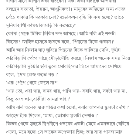
বাগান মানে আপনি একা বাঁচবেন। একা একা বাঁচাকে আপনারা
বলছেন সভ্যতা, উন্নয়ন, আধুনিকতা। মানুষের অস্তিত্বের জন্য এদের
বেঁচে থাকার কি দরকার নেই? প্রডাকশন বৃদ্ধি কি কম হচ্ছে? তাতে
দুনিয়াব্যাপী কামড়াকামড়ি কি কমেছে?’
কোথা থেকে চিরিক চিকির শব্দ আসছে। আমি বলি এই শব্দটা
কিসের? জাহিদ হাসতে হাসতে বলে, ‘পিছনের দিকে থাকান।’
আমি আর নিজাম ঘাঢ় ঘুরিয়ে পিছনের দিকে তাকিয়ে দেখি, দুইটা
কাঠবিড়ালি পেঁপে গাছে দৌড়াদৌড়ি করছে। নিজাম অনেক সময় নিয়ে
কাঠবিড়ালি দুইটার ছবি তুলে মোবাইলের স্ক্রিনে আমাদের দেখিয়ে
বলে, ‘দেখ লেজ কতো বড়।’
‘এরা পেঁপে খেয়ে ফেলে না?’
‘খায় তো, এরা খায়, বানর খায়, পাখি খায়- সবাই খায়, সবটা খায় না,
কিছু অংশ খায়,বাকীটা আমরা খাই।’
আমি বলি অনেক গুরুগম্ভির কথা হলো, এবার আপনার স্কুলটা দেখি।’
জাহেদ হাঁক দিলেন, ‘মায়া, তোমার স্কুলটা দেখাও।’
ভিতর থেকে মুহুর্তে ছিপছিপে গড়নের একটা মেয়ে এমনভাবে বেরিয়ে
এলো, মনে হলো সে ডাকের অপেক্ষায় ছিল; তার সাদা পায়জামার