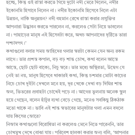
হচ্ছে, কিন্তু ওই রাস্তা করতে গিয়ে দুটো নদী মেরে দিলেন, নদীর
ইকোনমি হিসাবে নিলেন না। নদীর ইকোনমি হিসেবে নিলে এটা
উন্নয়ন, নাকি অনুন্নয়ন? নদী বহমান রেখে রাস্তা করার প্রযুক্তির
আপনারা উদ্ভাবন করতে পারলেন না, করলেও সেটা নিয়ে ভাবলেন
না। পাহাড়ের মানুষ এই হিসেবটা করে, অথচ আপনাদের দৃষ্টিতে তারা
পশ্চাদপৎ।’
কথাগুলো বলার সময় জাহিদের গলার স্বরটা কেমন যেন অন্য রকম
লাগে। তার প্রশস্ত কপাল, বড় বড় শান্ত চোখ, কথা বলেন আস্তে
আস্তে, ছোট ছোট বাক্যে, নিচু স্বরে। তার মধ্যে অস্থিরতা, উদ্বেগ যে
নেই তা নয়, মানুষ হিসেবে থাকারই কথা, কিন্তু চশমার মোটা কাচের
নিচে চোখ দুইটা দেখলে মনে হয়, দূর থেকে দেখা বড় দিঘির শান্ত
জল, ভিতরের প্রবাহটা চোখেই পড়ে না। আগের তুলনায় অনেক স্থুল
হয়ে গেছেন, বলেন হাঁটুর ব্যথা বেড়ে গেছে, মনেও সবকিছু ঠিকঠাক
মতো থাকে না। ভাবি এই শান্ত স্বভাবের মানুষটার গলা এমন বদলে
যায় কিসের জোরে?
নিজাম কথাগুলো বিরোধিতা না করলেও মেনে নিতে পারেননি, তার
চোখমুখ দেখে বোঝা যায়। পরিবেশ হালকা করার জন্য বলি, ‘আপনার