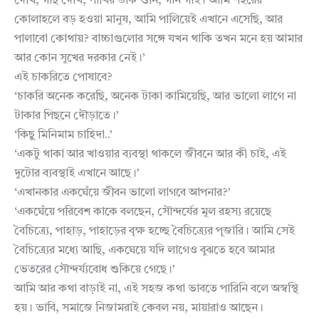
দেখি, গাছ দেখি, পাখির ডাক শুনি, গান গাই। আমি শহরের
কোলাহলে বড় হওয়া মানুষ, আমি পালিয়েই এখানে এসেছি, আর
পালাবো কোথায়? বাচ্চাগুলোর সঙ্গে যখন থাকি তখন মনে হয় আমার
আর কোন সুখের দরকার নেই।’
এই চাকরিতে পোষাবে?
‘চাকরি অনেক করেছি, অনেক টাকা কামিয়েছি, আর ভালো লাগে না
টাকার পিছনে দৌড়াতে।’
‘কিছু মিনিমাম চাহিদা..’
‘একটু থাকা আর খাওয়ার ব্যবস্থা থাকলে জীবনে আর কী চাই, এই
দুটোর ব্যবস্থাই এখানে আছে।’
‘এখানকার একঘেঁয়ে জীবন ভালো লাগবে আপনার?’
‘একঘেঁয়ে পরিবেশ কাকে বলছেন, সৌন্দর্যের মূল রহস্য রয়েছে
বৈচিত্র্যে, পাহাড়, পাহাড়ের বৃক্ষ হচ্ছে বৈচিত্র্যের পূজারি। আমি সেই
বৈচিত্র্যের মধ্যে আছি, একঘেয়ে যদি লাগেও বুঝতে হবে আমার
ভেতরের সৌন্দর্য্যবোধ শুকিয়ে গেছে।’
আমি আর কথা বাড়াই না, এই সহজ কথা ভাবতে পারিনি বলে অস্বস্থি
হয়। ভাবি, সমাজে নিজামরাই কেবল নয়, মায়ারাও আছেন।