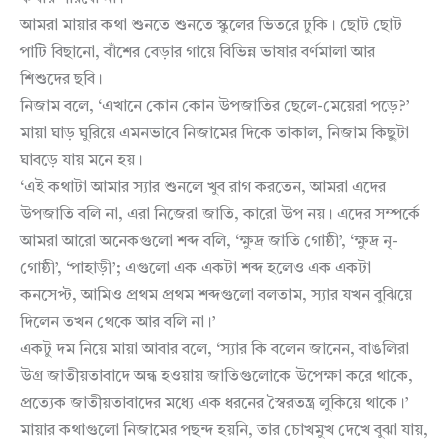
আমরা মায়ার কথা শুনতে শুনতে স্কুলের ভিতরে ঢুকি। ছোট ছোট
পাটি বিছানো, বাঁশের বেড়ার গায়ে বিভিন্ন ভাষার বর্ণমালা আর
শিশুদের ছবি।
নিজাম বলে, ‘এখানে কোন কোন উপজাতির ছেলে-মেয়েরা পড়ে?’
মায়া ঘাড় ঘুরিয়ে এমনভাবে নিজামের দিকে তাকাল, নিজাম কিছুটা
ঘাবড়ে যায় মনে হয়।
‘এই কথাটা আমার স্যার শুনলে খুব রাগ করতেন, আমরা এদের
উপজাতি বলি না, এরা নিজেরা জাতি, কারো উপ নয়। এদের সম্পর্কে
আমরা আরো অনেকগুলো শব্দ বলি, ‘ক্ষুদ্র জাতি গোষ্ঠী’, ‘ক্ষুদ্র নৃ-
গোষ্ঠী’, ‘পাহাড়ী’; এগুলো এক একটা শব্দ হলেও এক একটা
কনসেপ্ট, আমিও প্রথম প্রথম শব্দগুলো বলতাম, স্যার যখন বুঝিয়ে
দিলেন তখন থেকে আর বলি না।’
একটু দম নিয়ে মায়া আবার বলে, ‘স্যার কি বলেন জানেন, বাঙলিরা
উগ্র জাতীয়তাবাদে অন্ধ হওয়ায় জাতিগুলোকে উপেক্ষা করে থাকে,
প্রত্যেক জাতীয়তাবাদের মধ্যে এক ধরনের স্বৈরতন্ত্র লুকিয়ে থাকে।’
মায়ার কথাগুলো নিজামের পছন্দ হয়নি, তার চোখমুখ দেখে বুঝা যায়,