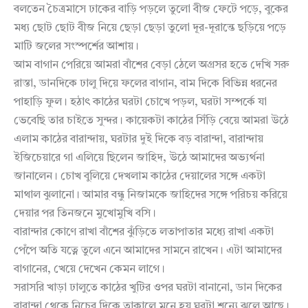
বলতেন চৈত্রমাসে ঢাকের বাড়ি পড়লে তুলো বীজ ফেটে পড়ে, বুকের
মধ্য ছোট ছোট বীজ নিয়ে ছেড়া ছেড়া তুলো দূর-দূরান্তে ছড়িয়ে পড়ে
মাটি জলের সংস্পর্শের আশায়।
আম বাগান পেরিয়ে আমরা বাঁশের বেড়া ঠেলে অগ্রসর হতে দেখি সরু
রাস্তা, ডানদিকে ঢালু দিয়ে ফলের বাগান, বাম দিকে বিভিন্ন ধরনের
পাহাড়ি ফুল। হঠাৎ কাঠের ঘরটা চোখে পড়ল, ঘরটা সম্পর্কে যা
ভেবেছি তার চাইতে সুন্দর। কায়েকটা কাঠের সিঁড়ি বেয়ে আমরা উঠে
এলাম কাঠের বারান্দায়, ঘরটার দুই দিকে বড় বারান্দা, বারান্দায়
ইজিচেয়ারে গা এলিয়ে ছিলেন জাহিদ, উঠে আমাদের অভ্যর্থনা
জানালেন। চোখ বুলিয়ে দেখলাম কাঠের দেয়ালের সঙ্গে একটা
মাথাল ঝুলানো। আমার বন্ধু নিজামকে জাহিদের সঙ্গে পরিচয় করিয়ে
দেয়ার পর তিনজনে মুখোমুখি বসি।
বারান্দার কোণে রাখা বাঁশের ঝুঁড়িতে লতাপাতার মধ্যে রাখা একটা
পেঁপে অতি যত্নে তুলে এনে আমাদের সামনে রাখেন। এটা আমাদের
বাগানের, খেয়ে দেখেন কেমন লাগে।
সরাসরি খাড়া ঢালুতে কাঠের খুটির ওপর ঘরটা বানানো, ডান দিকের
বারান্দা থেকে নিচের দিকে তাকালে মনে হয় ঘরটা শূন্যে ঝুলে আছে।