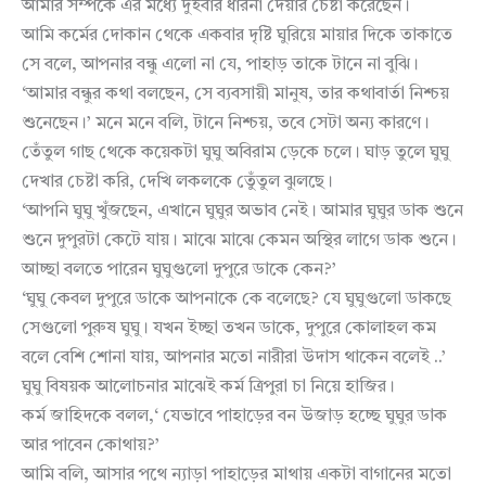
আমার সম্পর্কে এর মধ্যে দুইবার ধারনা দেয়ার চেষ্টা করেছেন।
আমি কর্মের দোকান থেকে একবার দৃষ্টি ঘুরিয়ে মায়ার দিকে তাকাতে
সে বলে, আপনার বন্ধু এলো না যে, পাহাড় তাকে টানে না বুঝি।
‘আমার বন্ধুর কথা বলছেন, সে ব্যবসায়ী মানুষ, তার কথাবার্তা নিশ্চয়
শুনেছেন।’ মনে মনে বলি, টানে নিশ্চয়, তবে সেটা অন্য কারণে।
তেঁতুল গাছ থেকে কয়েকটা ঘুঘু অবিরাম ড়েকে চলে। ঘাড় তুলে ঘুঘু
দেখার চেষ্টা করি, দেখি লকলকে তেুঁতুল ঝুলছে।
‘আপনি ঘুঘু খুঁজছেন, এখানে ঘুঘুর অভাব নেই। আমার ঘুঘুর ডাক শুনে
শুনে দুপুরটা কেটে যায়। মাঝে মাঝে কেমন অস্থির লাগে ডাক শুনে।
আচ্ছা বলতে পারেন ঘুঘুগুলো দুপুরে ডাকে কেন?’
‘ঘুঘু কেবল দুপুরে ডাকে আপনাকে কে বলেছে? যে ঘুঘুগুলো ডাকছে
সেগুলো পুরুষ ঘুঘু। যখন ইচ্ছা তখন ডাকে, দুপুরে কোলাহল কম
বলে বেশি শোনা যায়, আপনার মতো নারীরা উদাস থাকেন বলেই ..’
ঘুঘু বিষয়ক আলোচনার মাঝেই কর্ম ত্রিপুরা চা নিয়ে হাজির।
কর্ম জাহিদকে বলল,‘ যেভাবে পাহাড়ের বন উজাড় হচ্ছে ঘুঘুর ডাক
আর পাবেন কোথায়?’
আমি বলি, আসার পথে ন্যাড়া পাহাড়ের মাথায় একটা বাগানের মতো