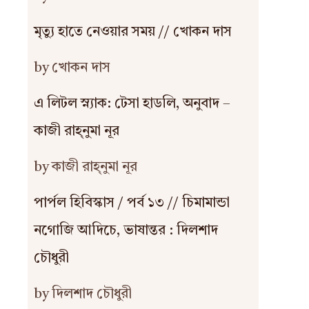
মৃত্যু হাতে নেওয়ার সময় // খোকন দাস
by খোকন দাস
এ লিটল স্ন্যাক: টেসা হাডলি, অনুবাদ –
কাজী রাহ্‌নুমা নূর
by কাজী রাহ্‌নুমা নূর
পার্পল হিবিস্কাস / পর্ব ১৩ // চিমামান্ডা
নগোজি আদিচে, ভাষান্তর : দিলশাদ
চৌধুরী
by দিলশাদ চৌধুরী