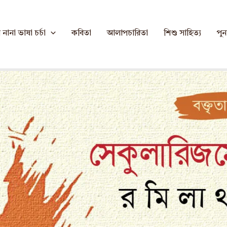
র, ভাষান্তর: সহুল আহমদ
নানা ভাষা চর্চা
কবিতা
আলাপচারিতা
শিশু সাহিত্য
পুনর