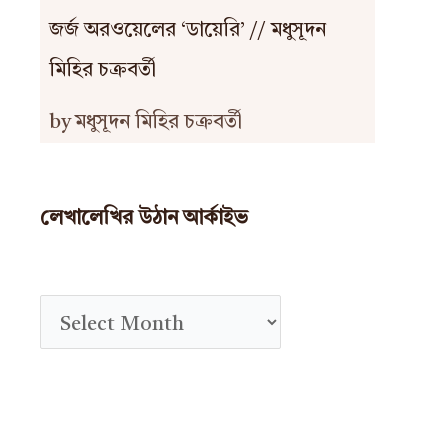
জর্জ অরওয়েলের ‘ডায়েরি’ // মধুসূদন
মিহির চক্রবর্তী
by মধুসূদন মিহির চক্রবর্তী
লেখালেখির উঠান আর্কাইভ
A
r
c
h