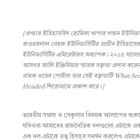
[প্রখ্যাত ইতিহাসবিদ রোমিলা থাপার লন্ডন ইউনিভার্সিট
জওহরলাল নেহরু ইউনিভার্সিটির প্রাচীন ইতিহাসের
ইউনিভার্সিটির এমিরেটারস অধ্যাপক। ২০১৫ সালের 
আসগর আলি ইঞ্জিনিয়ার স্মারক বক্তৃতা প্রদান করে
নামক ওয়েব পোর্টাল তার সেই বক্তৃতাটি What S
Headed শিরোনামে প্রকাশ করে।]
ভারতীয় সমাজ ও সেকুলার বিষয়ক আলাপের শুরুত
যদিওবা আমাদের রাজনৈতিক দলগুলো এটাকে একটা
এক দল এটাকে তত্ত্ব হিসাবে সমর্থন করলেও এটাক