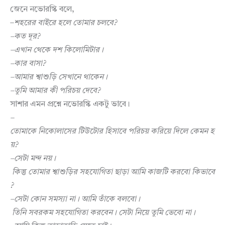
জেনে নভোরস্কি বলে,
–
শহরের
বাইরে
হলে
তোমার
চলবে
?
–
কত
দূর
?
–
এখান
থেকে
দশ
কিলোমিটার।
–
কার
বাসা
?
–
আমার
শ্বাশুড়ি
সেখানে
থাকেন।
–
তুমি
আমার
কী
পরিচয়
দেবে
?
সাশার এমন প্রশ্নে নভোরস্কি একটু ভাবে।
–
তোমাকে
নিকোলাসের
টিউটোর
হিসাবে
পরিচয়
করিয়ে
দিলে
কেমন
হ
য়
?
–
সেটা
মন্দ
নয়।
কিন্তু
তোমার
শ্বাশুড়ির
সহযোগিতা
ছাড়া
আমি
কাজটি
করবো
কিভাবে
?
–
সেটা
কোন
সমস্যা
না।
আমি
তাঁকে
বলবো।
তিনি
সবরকম
সহযোগিতা
করবেন।
সেটা
নিয়ে
তুমি
ভেবো
না।