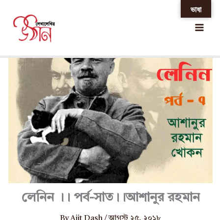
Skip
ভাষা
Home
»
লেনিন ।। পর্ব-সাত।।আশানুর রহমান
to
content
লেনিন ।। পর্ব-সাত।।আশানুর রহমান
By
Ajit Dash
/
আগস্ট ২৫, ২০১৮