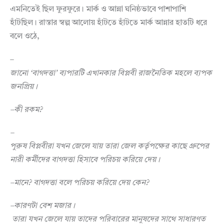
এমনিতেই ছিল ফুরফুরে। মার্ক ও আন্না ঘনিষ্ঠভাবে পাশাপাশি
হাঁটছিল। রাস্তার স্বল্প আলোয় হাঁটতে হাঁটতে মার্ক আন্নার হাতটি ধরে
বলে ওঠে,
–
জানো
‘
বাগদত্তা
’
ব্যপারটি
এখানকার
বিপ্লবী
রাজনৈতিক
মহলে
ব্যপক
জনপ্রিয়
।
–
কী
রকম
?
–
পুরুষ
বিপ্লবীরা
যখন
জেলে
যায়
তারা
জেল
কর্তৃপক্ষের
কাছে
গ্রুপের
নারী
কর্মীদের
বাগদত্তা
হিসাবে
পরিচয়
করিয়ে
দেয়
।
–
মানে
?
বাগদত্তা
বলে
পরিচয়
করিয়ে
দেয়
কেন
?
–
কারণটা
বেশ
মজার।
তারা
যখন
জেলে
যায়
তাদের
পরিবারের
মানুষদের
সাথে
সাধারণত