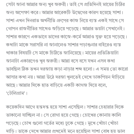
সেটা জানা আন্নার জন্য খুব জরুরী। তাই সে প্রতিদিনই মায়ের চিঠির
জন্য অপেক্ষা করে। আন্নার আরেকটি উদ্বেগের কারণ হয়েছে সাশা।
সাশা এখন দিনরাত অর্থনীতি গ্রুপের কাজ নিয়ে ব্যস্ত একই সাথে সে
গোপন রাজনীতির সাথেও জড়িয়ে পড়েছে। আন্নার ভয়টা সেখানেই।
সাশার কারণে একভাবে তাদের কাজে-কর্মে আন্নাও যুক্ত হয়ে পড়েছে।
কথাটা মাকে সরাসরি না জানালেও সাশার পড়াশুনার বাইরেও ব্যস্ত
থাকার বিষয়টি সে মাকে চিঠিতে জানিয়েছে। মায়ের প্রতিক্রিয়াটা
জানাটা একারণেও খুব জরুরী। আন্না বসে বসে যখন এসব কথা
ভাবছিল ঠিক তখন দরজায় কড়া নাড়ার শব্দ হলো। এ সময় তো কারো
আসার কথা নয়। আন্না উঠে দরজা খুলতেই দেখে ডাকপিয়ন দাঁড়িয়ে
আছে। আন্নার দিকে হাত বাড়িয়ে একটি কাগজ দিয়ে বলে,
‘টেলিগ্রাম’।
কয়েকদিন আগে হন্তদন্ত হয়ে সাশা এসেছিল। সাশার চেহারার দিকে
তাকানো যাচ্ছিল না। সে রোগা হয়ে গেছে। চোখের কোনায় কালি
পড়েছে। চোখ গুলো গর্তের মধ্যে ঢুকে গেছে। মুখে খোঁচা খোঁচা
দাড়ি। তাকে দেখে আন্নার প্রথমেই মনে হয়েছিল সাশা বোধ হয় ভাল