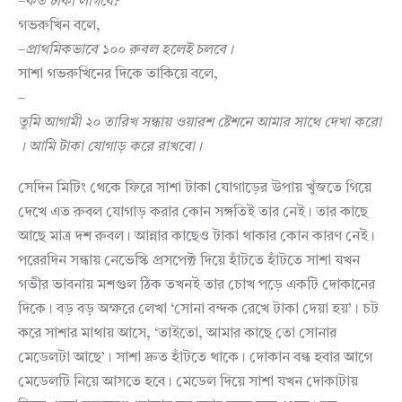
–
কত
টাকা
লাগবে
?
গভরুখিন বলে,
–
প্রাথমিকভাবে
১০০
রুবল
হলেই
চলবে।
সাশা গভরুখিনের দিকে তাকিয়ে বলে,
–
তুমি
আগামী
২০
তারিখ
সন্ধায়
ওয়ারশ
ষ্টেশনে
আমার
সাথে
দেখা
করো
।
আমি
টাকা
যোগাড়
করে
রাখবো
।
সেদিন মিটিং থেকে ফিরে সাশা টাকা যোগাড়ের উপায় খুঁজতে গিয়ে
দেখে এত রুবল যোগাড় করার কোন সঙ্গতিই তার নেই। তার কাছে
আছে মাত্র দশ রুবল। আন্নার কাছেও টাকা থাকার কোন কারণ নেই।
পরেরদিন সন্ধায় নেভেস্কি প্রসপেক্ট দিয়ে হাঁটতে হাঁটতে সাশা যখন
গভীর ভাবনায় মশগুল ঠিক তখনই তার চোখ পড়ে একটি দোকানের
দিকে। বড় বড় অক্ষরে লেখা ‘সোনা বন্দক রেখে টাকা দেয়া হয়’। চট
করে সাশার মাথায় আসে, ‘তাইতো, আমার কাছে তো সোনার
মেডেলটা আছে’। সাশা দ্রুত হাঁটতে থাকে। দোকান বন্ধ হবার আগে
মেডেলটি নিয়ে আসতে হবে। মেডেল দিয়ে সাশা যখন দোকাটায়