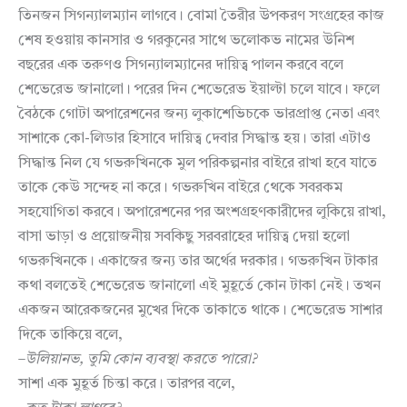
তিনজন সিগন্যালম্যান লাগবে। বোমা তৈরীর উপকরণ সংগ্রহের কাজ
শেষ হওয়ায় কানসার ও গরকুনের সাথে ভলোকভ নামের উনিশ
বছরের এক তরুণও সিগন্যালম্যানের দায়িত্ব পালন করবে বলে
শেভেরেভ জানালো। পরের দিন শেভেরেভ ইয়াল্টা চলে যাবে। ফলে
বৈঠকে গোটা অপারেশনের জন্য লুকাশেভিচকে ভারপ্রাপ্ত নেতা এবং
সাশাকে কো-লিডার হিসাবে দায়িত্ব দেবার সিদ্ধান্ত হয়। তারা এটাও
সিদ্ধান্ত নিল যে গভরুখিনকে মুল পরিকল্পনার বাইরে রাখা হবে যাতে
তাকে কেউ সন্দেহ না করে। গভরুখিন বাইরে থেকে সবরকম
সহযোগিতা করবে। অপারেশনের পর অংশগ্রহণকারীদের লুকিয়ে রাখা,
বাসা ভাড়া ও প্রয়োজনীয় সবকিছু সরবরাহের দায়িত্ব দেয়া হলো
গভরুখিনকে। একাজের জন্য তার অর্থের দরকার। গভরুখিন টাকার
কথা বলতেই শেভেরেভ জানালো এই মুহূর্তে কোন টাকা নেই। তখন
একজন আরেকজনের মুখের দিকে তাকাতে থাকে। শেভেরেভ সাশার
দিকে তাকিয়ে বলে,
–
উলিয়ানভ
,
তুমি
কোন
ব্যবস্থা
করতে
পারো
?
সাশা এক মুহূর্ত চিন্তা করে। তারপর বলে,