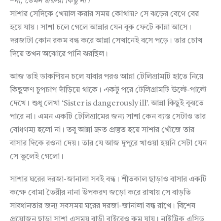
–
না
,
তেমন
জরুরী
কিছু
না।
সাশার সেদিকে খেয়াল করার সময় কোথায়? সে ঝড়ের বেগে বের
হয়ে যায়। সাশা চলে গেলে আন্নার যেন বুক ফেটে কান্না আসে।
দরজাটা কোন রকম বন্ধ করে আন্না সেখানেই বসে পড়ে। তার চোখ
দিয়ে তখন অঝোরে পানি ঝরছিল।
আজ তাই ডাকপিয়ন চলে যাবার পরও আন্না টেলিগ্রামটি হাতে নিয়ে
কিছুক্ষণ চুপচাপ দাঁড়িয়ে থাকে। একটু পরে টেলিগ্রামটি উল্টে-পাল্টে
দেখে। শুধু লেখা ‘Sister is dangerously ill’. আন্না কিছুই বুঝতে
পারে না। এমন একটি টেলিগ্রামের জন্য সাশা কেন ব্যস্ত সেটাও তার
বোধগম্য হলো না। তবু আন্না দ্রুত প্রস্তুত হয়ে সাশার খোঁজে তার
বাসার দিকে রওনা দেয়। তার যে আজ দুপুরে খাওয়া হয়নি সেটা যেন
সে ভুলেই গেলো।
সাশার ঘরের দরজা-জানালা সবই বন্ধ। শীতকাল ছাড়াও বাসার একটি
কক্ষে বোমা তৈরীর নানা উপকরণ জড়ো করে রাখায় সে বাড়তি
সাবধানতার জন্য সবসময় ঘরের দরজা-জানালা বন্ধ রাখে। বিশেষ
প্রয়োজন ছাড়া সাশা এসময় বাড়ী বাইরেও কম যায়। নাইট্রিক এসিড