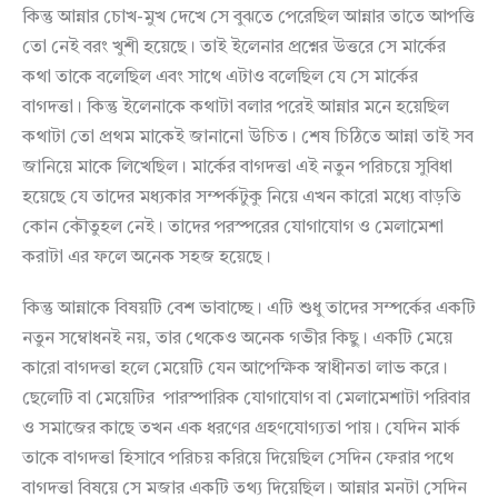
কিন্তু আন্নার চোখ-মুখ দেখে সে বুঝতে পেরেছিল আন্নার তাতে আপত্তি
তো নেই বরং খুশী হয়েছে। তাই ইলেনার প্রশ্নের উত্তরে সে মার্কের
কথা তাকে বলেছিল এবং সাথে এটাও বলেছিল যে সে মার্কের
বাগদত্তা। কিন্তু ইলেনাকে কথাটা বলার পরেই আন্নার মনে হয়েছিল
কথাটা তো প্রথম মাকেই জানানো উচিত। শেষ চিঠিতে আন্না তাই সব
জানিয়ে মাকে লিখেছিল। মার্কের বাগদত্তা এই নতুন পরিচয়ে সুবিধা
হয়েছে যে তাদের মধ্যকার সম্পর্কটুকু নিয়ে এখন কারো মধ্যে বাড়তি
কোন কৌতুহল নেই। তাদের পরস্পরের যোগাযোগ ও মেলামেশা
করাটা এর ফলে অনেক সহজ হয়েছে।
কিন্তু আন্নাকে বিষয়টি বেশ ভাবাচ্ছে। এটি শুধু তাদের সম্পর্কের একটি
নতুন সম্বোধনই নয়, তার থেকেও অনেক গভীর কিছু। একটি মেয়ে
কারো বাগদত্তা হলে মেয়েটি যেন আপেক্ষিক স্বাধীনতা লাভ করে।
ছেলেটি বা মেয়েটির পারস্পারিক যোগাযোগ বা মেলামেশাটা পরিবার
ও সমাজের কাছে তখন এক ধরণের গ্রহণযোগ্যতা পায়। যেদিন মার্ক
তাকে বাগদত্তা হিসাবে পরিচয় করিয়ে দিয়েছিল সেদিন ফেরার পথে
বাগদত্তা বিষয়ে সে মজার একটি তথ্য দিয়েছিল। আন্নার মনটা সেদিন