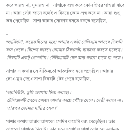
করে খায়ও না, ঘুমায়ও না। সাশাকে প্রশ্ন করে কোন উত্তর পাওয়া যাবে
না। আন্না সেটা জানে বলেই এ বিষয়ে কোন প্রশ্ন করে না। আন্না শুধু
ভয় পেয়েছিল। সাশা আন্নার সোফায় বসতে বসতে বলেছিল,
–
অ্যানিউটা
,
কয়েকদিনের
মধ্যে
আমার
একটা
টেলিগ্রাম
আসবে
ভিলনি
য়াস
থেকে।
বিশেষ
কারণে
তোমার
ঠিকানাটা
ব্যবহার
করতে
হয়েছে।
বিষয়টি
একটু
গোপনীয়।
টেলিগ্রামটি
যেন
অন্য
কারো
হাতে
না
পড়ে
।
সাশার এ কথায় সে রীতিমতো আতংকিত হয়ে পড়েছিল। আন্নার
চোখ-মুখ দেখে সাশা বিষয়টি টের পেয়ে বলেছিল,
‘
অ্যানিউটা
,
তুমি
অযথায়
চিন্তা
করছো।
টেলিগ্রামটি
পেলে
সোজা
আমার
কাছে
পৌঁছে
দেবে।
দেরী
করবে
না।
তারপর
তোমার
দায়িত্ব
শেষ।
’
সাশার কথায় আন্নার আশংকা সেদিন কমেনি বরং বেড়েছিল। তার
আশংকা সাশাকে নিয়েই। তার মনে হয়েছিল সাশা বোধ হয় ভয়ানক