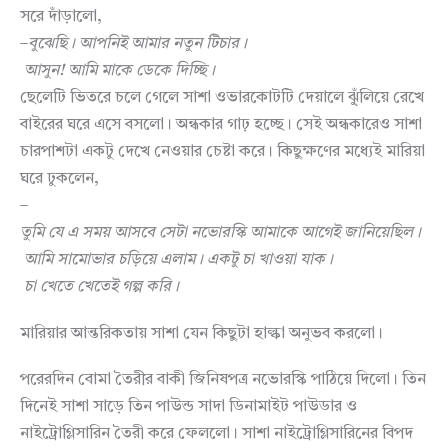
সরে দাঁড়ালো,
–
বুঝেছি।
আপনিই
আমার
নতুন
টিচার।
আসুন
!
আমি
মাকে
ডেকে
দিচ্ছি।
ছেলেটি ভিতরে চলে গেলে সাশা ওভারকোটটি দেয়ালে ঝু্ঁলিয়ে রেখে
বাইরের ঘরে এসে বসলো। অন্ধকার গাঢ় হচ্ছে। সেই অন্ধকারেও সাশা
চারপাশটা একটু দেখে নেওয়ার চেষ্টা করে। কিছুক্ষণের মধ্যেই মারিয়া
ঘরে ঢুকলেন,
–
তুমি
যে
এ
সময়
আসবে
সেটা
নভোরস্কি
আমাকে
আগেই
জানিয়েছিল।
আমি
সামোভার
চড়িয়ে
এলাম।
একটু
চা
খাওয়া
যাক।
চা
খেতে
খেতেই
গল্প
করি
।
মারিয়ার আন্তরিকতায় সাশা যেন কিছুটা হাল্কা অনুভব করলো।
পরেরদিন বোমা তৈরীর বাকী জিনিষপত্র নভোরস্কি পাঠিয়ে দিলো। তিন
দিনেই সাশা সাড়ে তিন পাউন্ড সাদা ডিনামাইট পাউডার ও
নাইট্রোগ্লিসারিন তৈরী করে ফেললো। সাশা নাইট্রোগ্লিসারিনের বিপদ