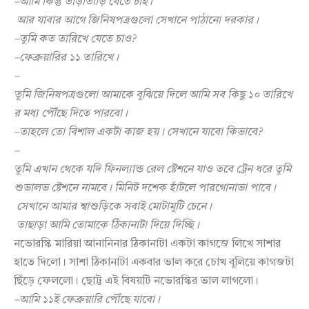
–
আমি
কিন্তু
তাড়াতাড়ি
যেতে
চাই।
আর
যাবার
আগে
জিনিষপত্রগুলো
সেখানে
পাঠানো
দরকার।
–
তুমি
কত
তারিখে
যেতে
চাও
?
–
ফেব্রুয়ারির
১১
তারিখে।
–
তুমি
জিনিষপত্রগুলো
আমাকে
বুঝিয়ে
দিলে
আমি
সব
কিছু
১০
তারিখে
র
মধ্য
পৌঁছে
দিতে
পারবো।
–
তাহলে
তো
বিশাল
একটা
কাজ
হয়।
সেখানে
যাবো
কিভাবে
?
–
তুমি
এখান
থেকে
যদি
ফিনল্যান্ড
রেল
ষ্টেশনে
যাও
তবে
ট্রেন
ধরে
তুমি
শুভালভ
ষ্টেশনে
নামবে।
মিনিট
দশেক
হাঁটলে
পারগোনাভা
পাবে।
সেখানে
আমার
শ্বাশুড়িকে
সবাই
মোটামুটি
চেনে।
তাছাড়া
আমি
তোমাকে
ঠিকানাটা
দিয়ে
দিচ্ছি।
নভোরস্কি মারিয়া আনানিনার ঠিকানাটা একটা কাগজে লিখে সাশার
হাতে দিলো। সাশা ঠিকানাটা একবার ভাল করে চোখ বুলিয়ে কাগজটা
ছিঁড়ে ফেললো। ছোট্ট এই বিষয়টি নভোরস্কির ভাল লাগলো।
–
আমি
১১ই
ফেব্রুয়ারি
পৌঁছে
যাবো।