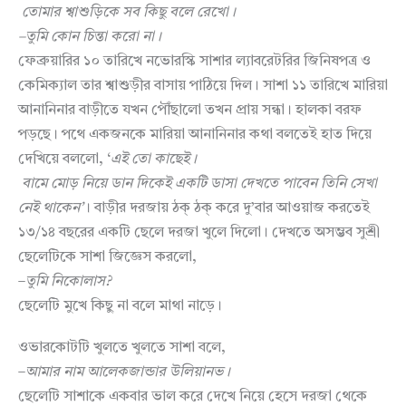
তোমার
শ্বাশুড়িকে
সব
কিছু
বলে
রেখো।
–
তুমি
কোন
চিন্তা
করো
না।
ফেব্রুয়ারির ১০ তারিখে নভোরস্কি সাশার ল্যাবরেটরির জিনিষপত্র ও
কেমিক্যাল তার শ্বাশুড়ীর বাসায় পাঠিয়ে দিল। সাশা ১১ তারিখে মারিয়া
আনানিনার বাড়ীতে যখন পৌঁছালো তখন প্রায় সন্ধা। হালকা বরফ
পড়ছে। পথে একজনকে মারিয়া আনানিনার কথা বলতেই হাত দিয়ে
দেখিয়ে বললো, ‘
এই
তো
কাছেই।
বামে
মোড়
নিয়ে
ডান
দিকেই
একটি
ডাসা
দেখতে
পাবেন
তিনি
সেখা
নেই
থাকেন
’
। বাড়ীর দরজায় ঠক্ ঠক্ করে দু’বার আওয়াজ করতেই
১৩/১৪ বছরের একটি ছেলে দরজা খুলে দিলো। দেখতে অসম্ভব সুশ্রী
ছেলেটিকে সাশা জিজ্ঞেস করলো,
–
তুমি
নিকোলাস
?
ছেলেটি মুখে কিছু না বলে মাথা নাড়ে।
ওভারকোটটি খুলতে খুলতে সাশা বলে,
–
আমার
নাম
আলেকজান্ডার
উলিয়ানভ।
ছেলেটি সাশাকে একবার ভাল করে দেখে নিয়ে হেসে দরজা থেকে