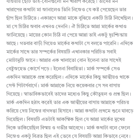
যাওয়ায় ছোট ভাই-বোনগুলো মন খারাপ করেছে। তাদের মন
খারাপের কথাটা মা জানালেও তিনি নিজেও যে কষ্ট পেয়েছেন তার
ছাঁপ ছিল চিঠিতে। একারণে আন্না মাকে বুঝিয়ে একটি চিঠি লিখেছিল।
মা সে চিঠির জবাব এখনও দেননি। ঐ চিঠিতে আন্না মার্কের কথাও
জানিয়েছে। মায়ের কোন চিঠি না পেয়ে আন্না তাই একটু দুঃশ্চিন্তায়
আছে। গতবার বাড়ী গিয়েও মার্কের কথাটা সে বলতে পারেনি। এদিকে
মার্কের সাথে তার সম্পর্কের বিষয়টি এখানকার পরিচিত সবাই
মোটামুটি জানে। আন্নার এক খালাতো বোন ইলেনা তার সাথেই
বেষ্টুজহেভ কোর্সে পড়ে। ইলেনা বিবাহিতা। মার্ক সম্পর্কে সেও
একদিন আন্নাকে প্রশ্ন করেছিল। এদিকে মার্কের কিছু আত্মীয়ও থাকে
সেন্ট পিটার্সবার্গে। মার্ক আন্নাকে নিয়ে কয়েকবার সে সব বাসায়
গিয়েছে। স্বাভাবিকভাবেই তাদের মধ্যেও কিছু কৌতুহল ও প্রশ্ন ছিল।
মার্ক একদিন হঠাৎ করেই তার এক আত্মীয়ের বাসায় আন্নাকে পরিচয়
করিয়ে দেয় নিজের বাগদত্তা হিসাবে। আন্না কথাটা প্রথমে শুনে ঘাবড়ে
গিয়েছিল। বিষয়টি এতটাই আকস্মিক ছিল যে আন্না মার্কের মুখের
দিকে তাকিয়েছিল বিস্ময় ও গভীর আবেগে। মার্ক কথাটা বলে ফেলে
নিজেও একটু বিব্রত ছিল এই ভেবে যে বিষয়টি আন্না কিভাবে নেবে।