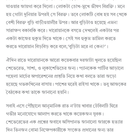
যাওয়ার জায়গা করে দিলো। লোকটা চোখ-মুখে ভীষণ বিরক্তি। মনে
হয় গোটা দুনিয়ার উপরই সে বিরক্ত। তবে লোকটি বোধ হয় সব থেকে
বেশী বিরক্ত বুড়ি বাড়ীওয়ালীর উপর। আর বুড়িটাও হয়েছে এমন!
সারাক্ষণ বকাবকি করে। দারোয়ানকে বসতে দেখলেই একটার পর
একটা কাজের হুকুম দিতে থাকে। সেই সব হুকুম তামিল করতে
করতে দারোয়ান বিড়বিড় করে বলে,‘বুড়িটা মরে না কেন?’।
ঐদিন রাতে দারোয়ানকে আরো কয়েকবার দরজাটা খুলতে হয়েছিল
শেভেরেভ, সাশা, ও লুকাশেভিচের জন্য। প্যানকেক পার্টির আড়ালে
পহেলা মার্চের অপারেশনের প্রস্তুতি নিয়ে কথা বলতে তারা জড়ো
হয়েছে গভরুখিনের বাসায়। পাশের ঘরেই রাইসা থাকে। তবু আজকের
বৈঠকের কথা তাকে জানানো হয়নি।
সবাই এসে পৌঁছালে আনুমানিক রাত ন’টায় খাবার টেবিলটি ঘিরে
গভীর মনোযোগে আলাপ করতে থাকে কয়েকজন যুবক।
শেভেরেভের এক প্রশ্নের জবাবে অসিপানভ জানালো জারকে হত্যার
দিন তিনজন বোমা নিক্ষেপকারীকে সংকেত প্রদানের জন্য তার