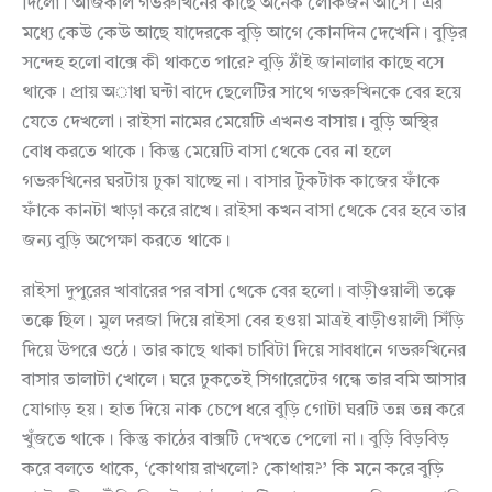
দিলো। আজকাল গভরুখিনের কাছে অনেক লোকজন আসে। এর
মধ্যে কেউ কেউ আছে যাদেরকে বুড়ি আগে কোনদিন দেখেনি। বুড়ির
সন্দেহ হলো বাক্সে কী থাকতে পারে? বুড়ি ঠাঁই জানালার কাছে বসে
থাকে। প্রায় অাধা ঘন্টা বাদে ছেলেটির সাথে গভরুখিনকে বের হয়ে
যেতে দেখলো। রাইসা নামের মেয়েটি এখনও বাসায়। বুড়ি অস্থির
বোধ করতে থাকে। কিন্তু মেয়েটি বাসা থেকে বের না হলে
গভরুখিনের ঘরটায় ঢুকা যাচ্ছে না। বাসার টুকটাক কাজের ফাঁকে
ফাঁকে কানটা খাড়া করে রাখে। রাইসা কখন বাসা থেকে বের হবে তার
জন্য বুড়ি অপেক্ষা করতে থাকে।
রাইসা দুপুরের খাবারের পর বাসা থেকে বের হলো। বাড়ীওয়ালী তক্কে
তক্কে ছিল। মুল দরজা দিয়ে রাইসা বের হওয়া মাত্রই বাড়ীওয়ালী সিঁড়ি
দিয়ে উপরে ওঠে। তার কাছে থাকা চাবিটা দিয়ে সাবধানে গভরুখিনের
বাসার তালাটা খোলে। ঘরে ঢুকতেই সিগারেটের গন্ধে তার বমি আসার
যোগাড় হয়। হাত দিয়ে নাক চেপে ধরে বুড়ি গোটা ঘরটি তন্ন তন্ন করে
খুঁজতে থাকে। কিন্তু কাঠের বাক্সটি দেখতে পেলো না। বুড়ি বিড়বিড়
করে বলতে থাকে, ‘কোথায় রাখলো? কোথায়?’ কি মনে করে বুড়ি