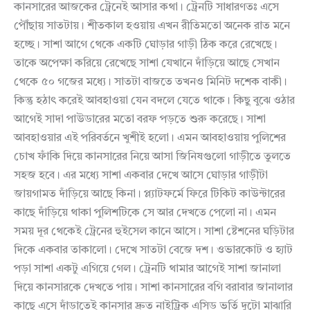
কানসারের আজকের ট্রেনেই আসার কথা। ট্রেনটি সাধারণতঃ এসে
পৌঁছায় সাতটায়। শীতকাল হওয়ায় এখন রীতিমতো অনেক রাত মনে
হচ্ছে। সাশা আগে থেকে একটি ঘোড়ার গাড়ী ঠিক করে রেখেছে।
তাকে অপেক্ষা করিয়ে রেখেছে সাশা যেখানে দাঁড়িয়ে আছে সেখান
থেকে ৫০ গজের মধ্যে। সাতটা বাজতে তখনও মিনিট দশেক বাকী।
কিন্তু হঠাৎ করেই আবহাওয়া যেন বদলে যেতে থাকে। কিছু বুঝে ওঠার
আগেই সাদা পাউডারের মতো বরফ পড়তে শুরু করেছে। সাশা
আবহাওয়ার এই পরিবর্তনে খুশীই হলো। এমন আবহাওয়ায় পুলিশের
চোখ ফাঁকি দিয়ে কানসারের নিয়ে আসা জিনিষগুলো গাড়ীতে তুলতে
সহজ হবে। এর মধ্যে সাশা একবার দেখে আসে ঘোড়ার গাড়ীটা
জায়গামত দাঁড়িয়ে আছে কিনা। প্ল্যাটফর্মে ফিরে টিকিট কাউন্টারের
কাছে দাঁড়িয়ে থাকা পুলিশটিকে সে আর দেখতে পেলো না। এমন
সময় দূর থেকেই ট্রেনের হুইসেল কানে আসে। সাশা ষ্টেশনের ঘড়িটার
দিকে একবার তাকালো। দেখে সাতটা বেজে দশ। ওভারকোট ও হ্যাট
পড়া সাশা একটু এগিয়ে গেল। ট্রেনটি থামার আগেই সাশা জানালা
দিয়ে কানসারকে দেখতে পায়। সাশা কানসারের বগি বরাবার জানালার
কাছে এসে দাঁড়াতেই কানসার দ্রুত নাইট্রিক এসিড ভর্তি দুটো মাঝারি