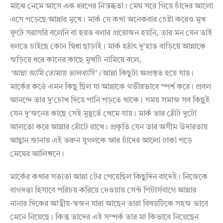
মাঝে নেমে আসে এক ধরণের নিস্তব্ধতা। মেঘ সরে গিয়ে চাঁদের আলো
এসে পড়েছে আন্নার মুখে। মার্ক যে কথা অনেকবার চেষ্টা করেও মুখ
ফুটে সরাসরি বলেনি বা হয়ত বলার প্রয়োজন হয়নি, তার মন যেন তাই
বলতে চাইছে কোন দ্বিধা ছাড়াই। মার্ক হঠাৎ দু’হাত বাড়িয়ে আন্নাকে
জড়িয়ে ধরে কানের কাছে মুখটি নামিয়ে বলে
,
‘
আন্না
আমি
তোমায়
ভালবাসি
’
।
আন্না কিছুটা অপ্রস্তুত হয়ে যায়।
মার্কের কন্ঠে এমন কিছু ছিল যা আন্নাকে গভীরভাবে স্পর্শ করে। প্রবল
আনন্দে তার দু’চোখ দিয়ে পানি পড়তে থাকে। সময় সমাজ সব কিছুই
যেন দু’জনের কাছে সেই মুহূর্তে থেমে যায়। মার্ক তার ঠোঁট দুটো
আলতো করে আন্নার ঠোঁটে রাখে। প্রকৃতি যেন তার অসীম উদারতায়
আহ্বান জানায় এই তরুন যুগলকে আর চাঁদের আলো ঢাকা পড়ে
মেঘের আলিঙ্গনে।
মার্কের কথার সত্যতা আন্না টের পেয়েছিল কিছুদিন বাদেই। নিজেকে
বাগদত্তা হিসাবে পরিচয় করিয়ে দেওয়ায় সেন্ট পিটার্সবাগে আন্নার
নানার দিকের আত্বীয়-স্বজন যারা আছেন তারা বিষয়টিকে সহজ ভাবে
মেনে নিয়েছে। কিন্তু তাদের এই সম্পর্ক তার মা কিভাবে নিয়েছেন