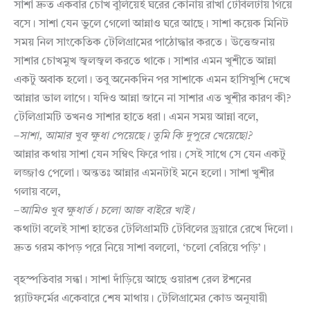
সাশা দ্রুত একবার চোখ বুলিয়েই ঘরের কোনায় রাখা টেবিলটায় গিয়ে
বসে। সাশা যেন ভুলে গেলো আন্নাও ঘরে আছে। সাশা কয়েক মিনিট
সময় নিল সাংকেতিক টেলিগ্রামের পাঠোদ্ধার করতে। উত্তেজনায়
সাশার চোখমুখ জ্বলজ্বল করতে থাকে। সাশার এমন খুশীতে আন্না
একটু অবাক হলো। তবু অনেকদিন পর সাশাকে এমন হাসিখুশি দেখে
আন্নার ভাল লাগে। যদিও আন্না জানে না সাশার এত খুশীর কারণ কী?
টেলিগ্রামটি তখনও সাশার হাতে ধরা। এমন সময় আন্না বলে,
–
সাশা
,
আমার
খুব
ক্ষুধা
পেয়েছে।
তুমি
কি
দুপুরে
খেয়েছো
?
আন্নার কথায় সাশা যেন সম্বিৎ ফিরে পায়। সেই সাথে সে যেন একটু
লজ্জাও পেলো। অন্ততঃ আন্নার এমনটাই মনে হলো। সাশা খুশীর
গলায় বলে,
–
আমিও
খুব
ক্ষুধার্ত।
চলো
আজ
বাইরে
খাই।
কথাটা বলেই সাশা হাতের টেলিগ্রামটি টেবিলের ড্রয়ারে রেখে দিলো।
দ্রুত গরম কাপড় পরে নিয়ে সাশা বললো, ‘চলো বেরিয়ে পড়ি’।
বৃহস্পতিবার সন্ধা। সাশা দাঁড়িয়ে আছে ওয়ারশ রেল ষ্টশনের
প্ল্যাটফর্মের একেবারে শেষ মাথায়। টেলিগ্রামের কোড অনুযায়ী