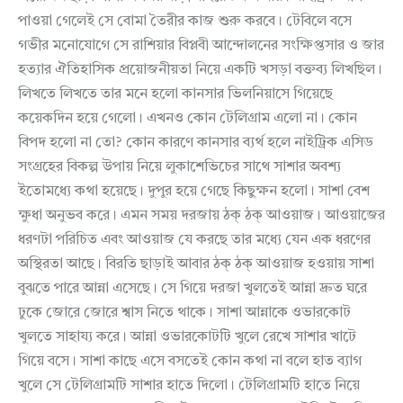
পাওয়া গেলেই সে বোমা তৈরীর কাজ শুরু করবে। টেবিলে বসে
গভীর মনোযোগে সে রাশিয়ার বিপ্লবী আন্দোলনের সংক্ষিপ্তসার ও জার
হত্যার ঐতিহাসিক প্রয়োজনীয়তা নিয়ে একটি খসড়া বক্তব্য লিখছিল।
লিখতে লিখতে তার মনে হলো কানসার ভিলনিয়াসে গিয়েছে
কয়েকদিন হয়ে গেলো। এখনও কোন টেলিগ্রাম এলো না। কোন
বিপদ হলো না তো? কোন কারণে কানসার ব্যর্থ হলে নাইট্রিক এসিড
সংগ্রহের বিকল্প উপায় নিয়ে লুকাশেভিচের সাথে সাশার অবশ্য
ইতোমধ্যে কথা হয়েছে। দুপুর হয়ে গেছে কিছুক্ষন হলো। সাশা বেশ
ক্ষুধা অনুভব করে। এমন সময় দরজায় ঠক্ ঠক্ আওয়াজ। আওয়াজের
ধরণটা পরিচিত এবং আওয়াজ যে করছে তার মধ্যে যেন এক ধরণের
অস্থিরতা আছে। বিরতি ছাড়াই আবার ঠক্ ঠক্ আওয়াজ হওয়ায় সাশা
বুঝতে পারে আন্না এসেছে। সে গিয়ে দরজা খুলতেই আন্না দ্রুত ঘরে
ঢুকে জোরে জোরে শ্বাস নিতে থাকে। সাশা আন্নাকে ওভারকোট
খুলতে সাহায্য করে। আন্না ওভারকোটটি খুলে রেখে সাশার খাটে
গিয়ে বসে। সাশা কাছে এসে বসতেই কোন কথা না বলে হাত ব্যাগ
খুলে সে টেলিগ্রামটি সাশার হাতে দিলো। টেলিগ্রামটি হাতে নিয়ে