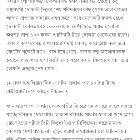
ফিরে এলো ততক্ষণে দোকান বন্ধ হবার সময় হয়ে গেছে। তবু
মধ্যবয়সী দোকানী দিনের শেষ খরিদ্দারের কাছ থেকে ভাল লাভের
আশায় সাশাকে সাদরেই গ্রহণ করে। তবে মেডেলটি বন্দক রেখে
দোকানী কোনভাবেই ১০০ রুবলের বেশী দিতে সম্মত হলো না।
অগত্যা সাশা ১০০ রুবল ও রসিদটি নিয়ে দোকান থেকে বের হলো।
টাকাটা বুক পকেটে রাখলেও রসিদটি সে যত্ন করে ভাঁজ করে তার
কোটের পকেটে রাখে। রাত হয়ে গেছে। রাস্তার স্বল্প আলোয় বরফ
ছড়ানো রাস্তা ধরে সাশা যতটা দ্রুত সম্ভব বাসায় ফিরতে থাকে। তার
লেখাটা এখনো শেষ হয়নি।
১৮ নম্বর ইতালিয়ান স্ট্রিট। সেদিন সকাল প্রায় ১০ টার দিকে
বাড়ীওয়ালী বসে আছেন নীচতলায়
জানালার পাশে। এখান থেকে বাড়ীর ভিতরে কে আসছে বা কে বাইরে
যাচ্ছে পরিষ্কার দেখা যায়। আকাশ পরিস্কার থাকায় জানালা দিয়ে আসা
রোদে বুড়ো শরীরে তিনি কিছুটা উত্তাপ নিচ্ছিলেন। দারোয়ানকে
কোথাও দেখা যাচ্ছে না। বুড়ির ধারণা দারোয়ানটা মহা ফাঁকিবাজ।