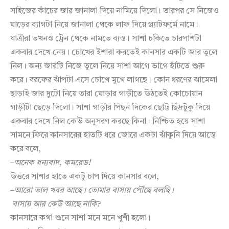
সাইজের কাঁচের জার জানালা দিয়ে নামিয়ে দিলো। তারপর সে নিজেও
ঘাড়ের ব্যাগটা নিয়ে জানালা থেকে লাফ দিয়ে প্ল্যাটফর্মে নামে।
যাত্রীরা তখনও ট্রেন থেকে নামতে ব্যস্ত। সাশা চকিতে চারপাশটা
একবার দেখে নেয়। চোখের ইশারা করতেই কানসার একটি জার তুলে
নিল। অন্য জারটি নিজে তুলে নিয়ে সাশা আগে ভাগে হাঁটতে শুরু
করে। বরফের ঝাঁপটা এসে চোখে মুখে লাগছে। কোন ধরণের ঝামেলা
ছাড়াই জার দুটো নিয়ে তারা ঘোড়ার গাড়ীতে উঠতেই কোচোয়ান
গাড়ীটা ছেড়ে দিলো। সাশা গাড়ীর পিছন দিকের ছোট্ট ছিঁদ্রটুকু দিয়ে
একবার দেখে নিল কেউ অনুসরণ করছে কিনা। নিশ্চিত হয়ে সাশা
সামনে ফিরে কানসারের হাতটি ধরে জোরে একটা ঝাঁকুনি দিয়ে আস্তে
করে বলে,
–
অনেক
ধন্যবাদ
,
কমরেড
!
উত্তরে সাশার হাতে একটু চাপ দিয়ে কানসার বলে,
–
আরো
ভাল
খবর
আছে।
তোমার
বাসায়
পৌঁছে
বলছি।
বাসায়
আর
কেউ
আছে
নাকি
?
কানসারে কথা শুনে সাশা মনে মনে খুশী হলো।