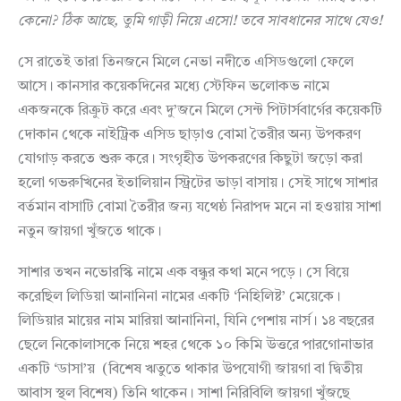
কেনো
?
ঠিক
আছে
,
তুমি
গাড়ী
নিয়ে
এসো
!
তবে
সাবধানের
সাথে
যেও
!
সে রাতেই তারা তিনজনে মিলে নেভা নদীতে এসিডগুলো ফেলে
আসে। কানসার কয়েকদিনের মধ্যে স্টেফিন ভলোকভ নামে
একজনকে রিক্রুট করে এবং দু’জনে মিলে সেন্ট পিটার্সবার্গের কয়েকটি
দোকান থেকে নাইট্রিক এসিড ছাড়াও বোমা তৈরীর অন্য উপকরণ
যোগাড় করতে শুরু করে। সংগৃহীত উপকরণের কিছুটা জড়ো করা
হলো গভরুখিনের ইতালিয়ান স্ট্রিটের ভাড়া বাসায়। সেই সাথে সাশার
বর্তমান বাসাটি বোমা তৈরীর জন্য যথেষ্ঠ নিরাপদ মনে না হওয়ায় সাশা
নতুন জায়গা খুঁজতে থাকে।
সাশার তখন নভোরস্কি নামে এক বন্ধুর কথা মনে পড়ে। সে বিয়ে
করেছিল লিডিয়া আনানিনা নামের একটি ‘নিহিলিষ্ট’ মেয়েকে।
লিডিয়ার মায়ের নাম মারিয়া আনানিনা, যিনি পেশায় নার্স। ১৪ বছরের
ছেলে নিকোলাসকে নিয়ে শহর থেকে ১০ কিমি উত্তরে পারগোনাভার
একটি ‘ডাসা’য় (বিশেষ ঋতুতে থাকার উপযোগী জায়গা বা দ্বিতীয়
আবাস স্থল বিশেষ) তিনি থাকেন। সাশা নিরিবিলি জায়গা খুঁজছে