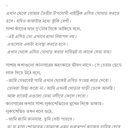
–
এখান
থেকে
বোমার
তৈরীর
উপযোগী
নাইট্রিক
এসিড
যোগাড়
করতে
হবে।
যদিও
কাজটার
মধ্যে
ঝুঁকি
বেশী।
সাশা কাঁচের জার দু’টোর দিকে তাকিয়ে বলে,
–
এই
এসিড
তো
এখানে
রাখা
নিরাপদ
নয়।
এগুলোর
একটা
ব্যবস্থা
করতে
হবে।
এখান
থেকে
এসিড
যোগাড়
করার
দায়িত্বই
বা
কাকে
দেয়া
যায়
?
সাশার কথাগুলো কানসারের অহংকারে ভীষণ লাগে। সে চেয়ার ছেড়ে
লাফ দিয়ে উঠে বলে,
–
আমি
যেভাবেই
পারি
এখান
থেকেই
এসিড
সংগ্রহ
করে
দেবো।
তোমরা
চিন্তা
করো
না।
আমি
এখনই
ঘোড়ার
গাড়ী
ডেকে
আনছি।
আজ
রাতেই
এগুলো
নেভা
নদীতে
ফেলে
দেবো।
কানসারের কথায় সাশা লুকাশেভিচের মুখের দিকে তাকায়।
লুকাশেভিচ তখন বলে ওঠে,
–
আমি
জানি
কানসার
,
তুমি
সেটা
পারবে।
তা
না
হলে
শেভেরেভ
তোমাকে
এমন
গুরুত্বপূর্ণ
কাজের
দায়িত্ব
দেবে