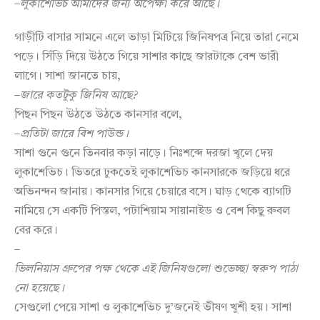
–
লুকাশেভিচ
আমাদের
জন্য
অপেক্ষা
করে
আছে
।
গাড়ীটি বাসার সামনে এলে ভাড়া মিটিয়ে জিনিষপত্র নিয়ে তারা নেমে
পড়ে। সিঁড়ি দিয়ে উঠতে গিয়ে সাশার কাছে জারটাকে বেশ ভারী
লাগে। সাশা জানতে চায়,
–
জারে
কতটুকু
জিনিষ
আছে
?
পিছন পিছন উঠতে উঠতে কানসার বলে,
–
প্রতিটা
জারে
বিশ
পাউন্ড।
সাশা গুনে গুনে তিনবার কড়া নাড়ে। নিঃশব্দে দরজা খুলে দেয়
লুকাশেভিচ। ভিতরে ঢুকতেই লুকাশেভিচ কানসারকে জড়িয়ে ধরে
অভিনন্দন জানায়। কানসার গিয়ে চেয়ারে বসে। ঘাড় থেকে ব্যাগটি
নামিয়ে সে একটি পিস্তল, পটাশিয়াম সায়ানাইড ও বেশ কিছু রুবল
বের করে।
–
ভিলনিয়াস
গ্রুপের
পক্ষ
থেকে
এই
জিনিষগুলো
শুভেচ্ছা
স্বরুপ
পাঠা
নো
হয়েছে।
সেগুলো পেয়ে সাশা ও লুকাশেভিচ দু’জনেই ভীষণ খুশী হয়। সাশা