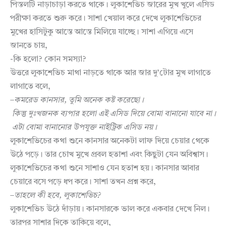
পিস্তলটি নাড়াচাড়া করতে থাকে। লুকাশেভিচ জারের মুখ খুলে এসিড
পরীক্ষা করতে শুরু করে। সাশা খেয়াল করে দেখে লুকাশেভিচের
মুখের হাসিটুকু আস্তে আস্তে মিলিয়ে যাচ্ছে। সাশা এগিয়ে এসে
জানতে চায়,
-কি হলো? কোন সমস্যা?
উত্তরে লুকাশেভিচ মাথা নাড়তে থাকে আর জার দু’টোর মুখ লাগাতে
লাগাতে বলে,
–
কমরেড
কানসার
,
তুমি
অনেক
কষ্ট
করেছো।
কিন্তু
দুঃখজনক
ব্যপার
হলো
এই
এসিড
দিয়ে
বোমা
বানানো
যাবে
না।
এটা
বোমা
বানানোর
উপযুক্ত
নাইট্রিক
এসিড
নয়।
লুকাশেভিচের কথা শুনে কানসার অনেকটা লাফ দিয়ে চেয়ার থেকে
উঠে পড়ে। তার চোখ মুখে প্রবল হতাশা এবং কিছুটা যেন অবিশ্বাস।
লুকাশেভিচের কথা শুনে সাশাও যেন হতাশ হয়। কানসার আবার
চেয়ারে বসে পড়ে ধপ করে। সাশা তখন প্রশ্ন করে,
–
তাহলে
কী
হবে
,
লুকাশেভিচ
?
লুকাশেভিচ উঠে দাঁড়ায়। কানসারকে ভাল করে একবার দেখে নিল।
তারপর সাশার দিকে তাকিয়ে বলে,