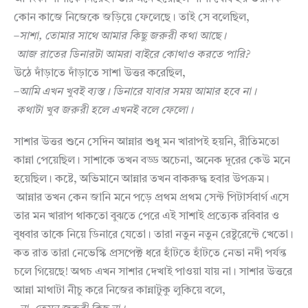
কোন কাজে নিজেকে জড়িয়ে ফেলেছে। তাই সে বলেছিল,
–
সাশা
,
তোমার
সাথে
আমার
কিছু
জরুরী
কথা
আছে।
আজ
রাতের
ডিনারটা
আমরা
বাইরে
কোথাও
করতে
পারি
?
উঠে দাঁড়াতে দাঁড়াতে সাশা উত্তর করেছিল,
–
আমি
এখন
খুবই
ব্যস্ত।
ডিনারে
যাবার
সময়
আমার
হবে
না।
কথাটা
খুব
জরুরী
হলে
এখনই
বলে
ফেলো
।
সাশার উত্তর শুনে সেদিন আন্নার শুধু মন খারাপই হয়নি, রীতিমতো
কান্না পেয়েছিল। সাশাকে তখন বড্ড অচেনা, অনেক দূরের কেউ মনে
হয়েছিল। কষ্টে, অভিমানে আন্নার তখন বাকরুদ্ধ হবার উপক্রম।
আন্নার তখন কেন জানি মনে পড়ে প্রথম প্রথম সেন্ট পিটার্সবার্গ এসে
তার মন খারাপ থাকতো বুঝতে পেরে এই সাশাই প্রত্যেক রবিবার ও
বুধবার তাকে নিয়ে ডিনারে যেতো। তারা নতুন নতুন রেষ্টুরেন্টে খেতো।
কত রাত তারা নেভেস্কি প্রসপেক্ট ধরে হাঁটতে হাঁটতে নেভা নদী পর্যন্ত
চলে গিয়েছে! অথচ এখন সাশার দেখাই পাওয়া যায় না। সাশার উত্তরে
আন্না মাথাটা নীচু করে নিজের কান্নাটুকু লুকিয়ে বলে,