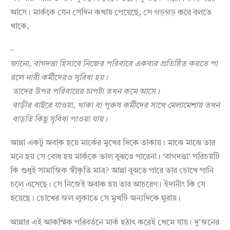
আসে। মার্ককে যেন সেদিন কথায় পেয়েছে, সে গড়গড় করে বলতে
থাকে,
–
জানো
,
বাগদত্তা
হিসাবে
নিজের
পরিবারে
একবার
প্রতিষ্ঠিত
করতে
পা
রলে
নারী
কর্মীদেরও
সুবিধা
হয়।
তাদের
উপর
পরিবারের
চাপটা
তখন
কমে
আসে।
বাড়ীর
বাইরে
যাওয়া
,
থাকা
বা
পুরুষ
কর্মীদের
সাথে
মেলামেশায়
তখন
বাড়তি
কিছু
সুবিধা
পাওয়া
যায়
।
আন্না একটু অবাক হয়ে মার্কের মুখের দিকে তাকায়। মাঝে মাঝে তার
মনে হয় সে বোধ হয় মার্ককে ভাল বুঝতে পারেনা। ‘বাগদত্তা’ পরিচয়টি
কি শুধুই সামাজিক স্বীকৃতি মাত্র? আন্না বুঝতে পারে তার চোখে পানি
চলে এসেছে। সে নিজেই অবাক হয় তার আচরেণ। ইদানীং কি যে
হয়েছে। চোখের জল লুকাতে সে মুখটি অন্যদিকে ঘুরায়।
আন্নার এই আকস্মিক পরিবর্তনে মার্ক হঠাৎ করেই থেমে যায়। দু’জনের