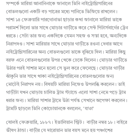
সম্পর্কে মারিয়া আনানিনাকে জানালে তিনি নাইট্রোগ্লিসারিনের
বোতলগুলো একটি বড় পাত্রের মধ্যে পানিতে ভিজিয়ে রাখলেন।
সাশা ১৪ ফেব্রুয়ারি পারগোনাভা ছাড়ার কথা জানালে মারিয়া তাকে
পরামর্শ দিলো তার সাথে ঘোড়ার গাড়ীতে করে সেন্ট পিটার্সবার্গের ট্রেন
ধরতে। সেটা তার জন্য একদিকে যেমন সহজ ও সস্তা হবে, অন্যদিকে
নিরাপদও। সাশা মারিয়ার সাথে ঘোড়ার গাড়ীতে রওনা দেবার আগে
নাইট্রোগ্লিসারিনের অন্য বোতলগুলো তাকে বুঝিয়ে দিল। মারিয়া কিছু
বরফ এনে বোতলগুলোর উপর থেকে ঢেকে দিলেন। ঘোড়ার গাড়ীতে
উঠার পরই সাশার মনে হলো সে ভুল করে ফেলেছে। ঘোড়ার গাড়ীর
ঝাঁকুনি তার সাথে থাকা নাইট্রোগ্লিসারিনের বোতলগুলোর জন্য
মোটেই নিরাপদ নয়। বিষয়টি মারিয়া নিজেও উপলব্ধি করলেন। তাই
গাড়ীটা যখন ঘোড়ায় চালিত ট্রাম স্ট্যান্ডে এলো সাশা নেমে পড়ে ট্রাম
ধরার জন্য। মারিয়া সাশার ট্রামে উঠা পর্যন্ত সেখানে অপেক্ষা করলেন।
ট্রামটি ছাড়লে তিনি কোচোয়ানকে বললেন, ‘
যাও
!’
ষোলই ফেব্রুয়ারি, ১৮৮৭। ইতালিয়ান স্ট্রিট। বাড়ীর নম্বর ১৮। বাইরে
ভীষণ ঠান্ডা। বাড়ীর যে দারোয়ান তার বয়স মনে হয় পঞ্চাশের