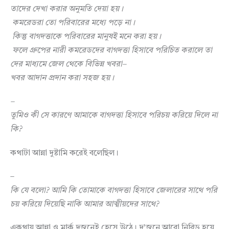
তাদের
দেখা
করার
অনুমতি
দেয়া
হয়।
কমরেডরা
তো
পরিবারের
মধ্যে
পড়ে
না।
কিন্তু
বাগদত্তাকে
পরিবারের
মানুষই
মনে
করা
হয়।
ফলে
গ্রুপের
নারী
কমরেডদের
বাগদত্তা
হিসাবে
পরিচিত
করালে
তা
দের
মাধ্যমে
জেল
থেকে
বিভিন্ন
খবরা
–
খবর
আদান
প্রদান
করা
সহজ
হয়
।
–
তুমিও
কী
সে
কারণে
আমাকে
বাগদত্তা
হিসাবে
পরিচয়
করিয়ে
দিলে
না
কি
?
কথাটা আন্না দুষ্টামি করেই বলেছিল।
–
কি
যে
বলো
?
আমি
কি
তোমাকে
বাগদত্তা
হিসাবে
জেলারের
সাথে
পরি
চয়
করিয়ে
দিয়েছি
নাকি
আমার
আত্মীয়দের
সাথে
?
একথায় আন্না ও মার্ক দুজনেই হেসে উঠে। দু’জনে আরো নিবিড় হয়ে