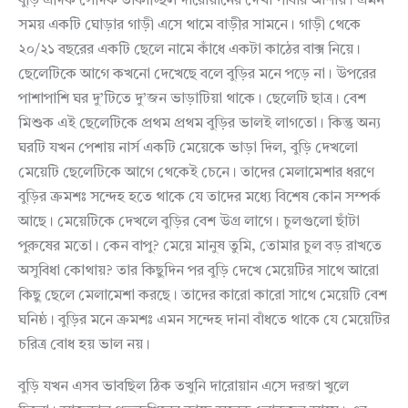
বুড়ি এদিক সেদিক তাকাচ্ছিল দারোয়ানের দেখা পাবার আশায়। এমন
সময় একটি ঘোড়ার গাড়ী এসে থামে বাড়ীর সামনে। গাড়ী থেকে
২০/২১ বছরের একটি ছেলে নামে কাঁধে একটা কাঠের বাক্স নিয়ে।
ছেলেটিকে আগে কখনো দেখেছে বলে বুড়ির মনে পড়ে না। উপরের
পাশাপাশি ঘর দু’টিতে দু’জন ভাড়াটিয়া থাকে। ছেলেটি ছাত্র। বেশ
মিশুক এই ছেলেটিকে প্রথম প্রথম বুড়ির ভালই লাগতো। কিন্তু অন্য
ঘরটি যখন পেশায় নার্স একটি মেয়েকে ভাড়া দিল, বুড়ি দেখলো
মেয়েটি ছেলেটিকে আগে থেকেই চেনে। তাদের মেলামেশার ধরণে
বুড়ির ক্রমশঃ সন্দেহ হতে থাকে যে তাদের মধ্যে বিশেষ কোন সম্পর্ক
আছে। মেয়েটিকে দেখলে বুড়ির বেশ উগ্র লাগে। চুলগুলো ছাঁটা
পুরুষের মতো। কেন বাপু? মেয়ে মানুষ তুমি, তোমার চুল বড় রাখতে
অসুবিধা কোথায়? তার কিছুদিন পর বুড়ি দেখে মেয়েটির সাথে আরো
কিছু ছেলে মেলামেশা করছে। তাদের কারো কারো সাথে মেয়েটি বেশ
ঘনিষ্ঠ। বুড়ির মনে ক্রমশঃ এমন সন্দেহ দানা বাঁধতে থাকে যে মেয়েটির
চরিত্র বোধ হয় ভাল নয়।
বুড়ি যখন এসব ভাবছিল ঠিক তখুনি দারোয়ান এসে দরজা খুলে