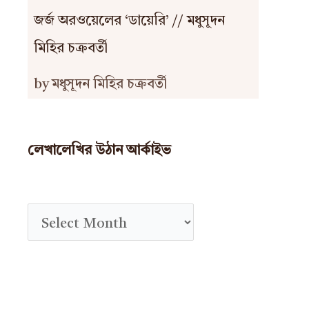
জর্জ অরওয়েলের ‘ডায়েরি’ // মধুসূদন
মিহির চক্রবর্তী
by মধুসূদন মিহির চক্রবর্তী
লেখালেখির উঠান আর্কাইভ
A
r
c
h