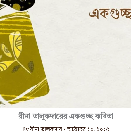
রীনা তালুকদারের একগুচ্ছ কবিতা
By
রীনা তালুকদার
/
অক্টোবর ২০, ২০২৫