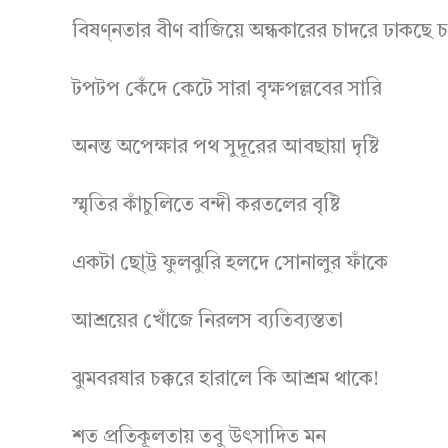
বিষণ্নতার বীণ বাজিয়ে অন্ধকারের চাদরে ঢাকছে চত
টপটপ কেঁদে কেটে সারা ‍বৃক্ষপল্লবের সারি
অনন্ত অপেক্ষার পথ সুদূরের আবছায়া দৃষ্টি
স্মৃতির কাঁচুলিতে বন্দী করতলের বৃষ্টি
একটা ছো্ট্ট ফুলঝুরি হলদে সোনালুর ফাঁকে
আশ্রয়ের খোঁজে নিরলস ব্যতিব্যস্ততা
ঝুমবরষার চক্করে হারালে কি আশ্রম থাকে!
শত প্রতিকূলতায় তবু উৎসাদিত মন