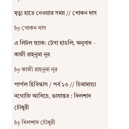
মৃত্যু হাতে নেওয়ার সময় // খোকন দাস
by খোকন দাস
এ লিটল স্ন্যাক: টেসা হাডলি, অনুবাদ –
কাজী রাহ্‌নুমা নূর
by কাজী রাহ্‌নুমা নূর
পার্পল হিবিস্কাস / পর্ব ১৩ // চিমামান্ডা
নগোজি আদিচে, ভাষান্তর : দিলশাদ
চৌধুরী
by দিলশাদ চৌধুরী