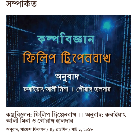
সম্পর্কিত
কল্পবিজ্ঞান: ফিলিপ ট্রিপ্পেনবাখ ।। অনুবাদ: রুবাইয়াৎ
আলী মিনা ও গৌরাঙ্গ হালদার
অনুবাদ
,
সায়েন্স ফিকশন
/ By
এডমিন
/
মার্চ ১, ২০১৮