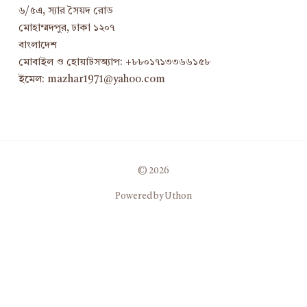
৬/৫এ, স্যার সৈয়দ রোড
মোহাম্মদপুর, ঢাকা ১২০৭
বাংলাদেশ
মোবাইল ও হোয়াটসঅ্যাপ: +৮৮০১৭১৩৩৬৬১৫৮
ইমেল: mazhar1971@yahoo.com
© 2026
Powered by Uthon