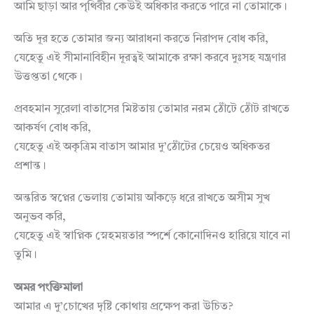
আমি ছাড়া আর পৃথিবীর কেউই অধিকার করতে পারে না তোমাকে।
অতি দূর হতে তোমার জন্য আরাধনা করতে নিরাপদ বোধ করি,
যেহেতু এই সীমানাবিহীন দূরত্বই আমাকে রক্ষা করবে দুঃসহ যন্ত্রণার
উত্তপ্ততা থেকে।
প্রবহমান সুরেলা বাতাসের মিষ্টতায় তোমার নরম ঠোঁটে ঠোঁট রাখতে
আকর্ষণ বোধ করি,
যেহেতু এই অকৃত্রিম বাতাস আমার দু’ঠোঁটের চেয়েও অধিকতর
প্রশান্ত।
অন্তরিত স্বপ্নের ভেলায় তোমায় আঁকড়ে ধরে রাখতে অসীম সুখ
অনুভব করি,
যেহেতু এই স্বাপ্নিক স্নেহময়তার স্পর্শে কোনোদিনও হারিয়ে যাবে না
তুমি।
অমর পংক্তিমালা
আমার এ দু’চোখের দৃষ্টি কোথায় প্রক্ষেপ করা উচিত?