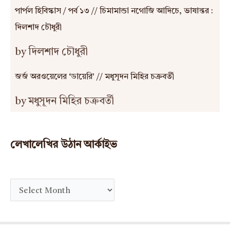
পার্পল হিবিস্কাস / পর্ব ১৩ // চিমামান্ডা নগোজি আদিচে, ভাষান্তর :
দিলশাদ চৌধুরী
by দিলশাদ চৌধুরী
জর্জ অরওয়েলের ‘ডায়েরি’ // মধুসূদন মিহির চক্রবর্তী
by মধুসূদন মিহির চক্রবর্তী
লেখালেখির উঠান আর্কাইভ
A
r
c