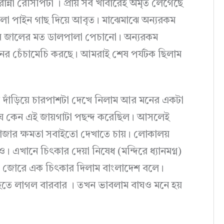
ান্না রেসিপিটা । প্রায় সব খাবারেই অমৃত লেগেছে
গুলো পাইন গাছ দিয়ে আবৃত। মাঝেমাঝে অন্যরকম
সার জালের মত ডালপালা পেচানো। অন্যরকম
ানর চেঁচামেচি করছে। আমরাই শেষ পর্যটক ছিলাম
ানে দাঁড়িয়ে চারপাশটা দেখে নিলাম আর মনের একটা
 বাঘ কেন এই জায়গাটা পছন্দ করেছিল। আসলেই
রাজার ক্ষমতা সবাইতো দেখাতে চায়। লোকালয়
এখানে চিৎকার দেয়া নিষেধ (মন্দিরে ধ্যানমগ্ন)
া, জোরে এক চিৎকার দিলাম বাংলাদেশ বলে।
নি হতে লাগল বারবার । তখন ভাবলাম বাঘও মনে হয়