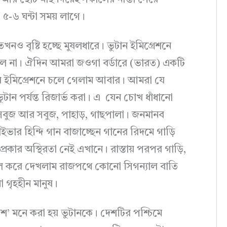
আর ছোট মাছ দিয়েই সকালের নাস্তা সেরে
 ৫-৬ ঘন্টা সময় লাগে।
তখনও বৃষ্টি হচ্ছে মুষলধারে। ভুটান ইমিগ্রেশনে
মিলল না। ঐদিন আমরা জওগা বর্ডারে (ভারত) একটি
রে ইমিগ্রেশনে চলে গেলাম আবার। আমরা যে
ভুটান পর্যন্ত রিজার্ভ করা। এ যেন চোখ ধাঁধানো
সবুজ আর সবুজ, পাহাড়, গাছপালা। জনমানব
্রাইভার হিন্দি গান বাজাচ্ছেন গানের রিদমে গাড়ি
কার অস্থিরতা নেই এখানে। রাস্তায় পরপর গাড়ি,
েয়াল করে দেখলাম রাজপথে কোনো সিগন্যাল বাতি
গৃহহীন মানুষ।
় দেশ’ মনে করা হয় ভুটানকে। দেশটির পশ্চিমে