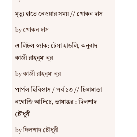
মৃত্যু হাতে নেওয়ার সময় // খোকন দাস
by খোকন দাস
এ লিটল স্ন্যাক: টেসা হাডলি, অনুবাদ –
কাজী রাহ্‌নুমা নূর
by কাজী রাহ্‌নুমা নূর
পার্পল হিবিস্কাস / পর্ব ১৩ // চিমামান্ডা
নগোজি আদিচে, ভাষান্তর : দিলশাদ
চৌধুরী
by দিলশাদ চৌধুরী