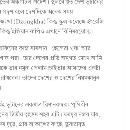
ারতের অরুণাচল প্রদেশ। স্থলবেষ্টিত দেশ ভূটানের
্ডের সদৃশ বলে দেশটিকে অনেক সময়
া জংখা (Dzongkha) কিন্তু স্কুল কলেজে ইংরেজি
রাম কিন্তু ইন্ডিয়ান রুপিও এখানে বিনিময়যোগ্য।
 অফিসের কাজ সামলায়। ছেলেরা ‘ঘো’ আর
পোশাক পরা। তার দেশের প্রতি অনুগত দেখে আমি
ন্ন থাকে তার নমুনা পেলাম ড্রাইভার আমাদের একটা
 রাখবেন। তাদের দেশের ও দেশের নিয়মকানুন
।
েই ভুটানের একমাত্র বিমানবন্দর। পৃথিবীর
র দ্বিতীয় বৃহত্তম শহর এটি। যতদুর নজর যায়,
 দূরে, প্রায় আকাশের কাছে, তুষারাবৃত