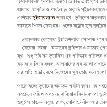
হিমালয়কন্যা নেপাল, উত্তরে তিব্বত এবং পূর্বে ভ
আকার, আকৃতি ও পার্বত্য ভূ-প্রকৃতি সুইজারল্যান
এশিয়ার
সুইজারল্যান্ড
ডাকা হয়। ভূটানের মাতৃভাষ
ভাষাতে শিক্ষা দেয়া হয়। এদের রাষ্ট্রীয় মুদ্রা নুলট্
একানকার লোকেরা ট্র্যাডিশন্যাল পোশাক পরে
মেয়েরা ‘কিরা’। আমাদের ড্রাইভারও জাতীয় 
মুগ্ধ। শুধু তাই নয় ভুটানিরা খুব পরিস্কার পরিচ্ছ
বড় ব্যাগ কিনে বলল, আপনাদের সব ময়লা এখানে
এর প্রতি শ্রদ্ধা দেখে নিজেদের খুব ছোট মনে হলো
পারো হচ্ছে ভুটানের অন্যতম পর্যটন স্থান। এই শহর
সবচেয়ে জটিল অথচ নয়নাভিরাম বিমানবন্দর! ভুটানে
শুধুই পাহাড়— সবুজ, রুক্ষ, ঘোলাটে নীল আর একদম