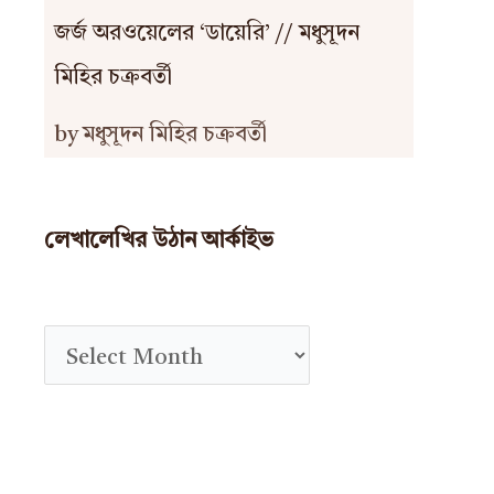
জর্জ অরওয়েলের ‘ডায়েরি’ // মধুসূদন
মিহির চক্রবর্তী
by মধুসূদন মিহির চক্রবর্তী
লেখালেখির উঠান আর্কাইভ
A
r
c
h