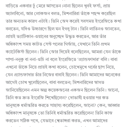
বাড়িতে একবার ঢুঁ মেরে আসতেন।নানা ছিলেন খুবই ফর্সা, প্রায়
অ্যালবিনো, আর লোকজন বলত, মিশনারিরা তাঁকে পছন্দ করেছিল
তার অন্যতম কারণ এটাই। তিনি জেদ করেই সবসময় ইংরেজিতে কথা
বলতেন, যদিও উচ্চারণে ছিল ঘন ইগবু টান। তিনি লাতিনও জানতেন,
প্রায়ই ভ্যাটিকান-ওয়ানের অনুচ্ছেদ উদ্ধৃত করতেন, আর তাঁর
অধিকাংশ সময় কাটত সেন্ট পলের গির্জায়, যেখানে তিনি প্রথম
ক্যাটেকিস্ট ছিলেন। তিনি জোর দিয়েই বলেছিলেন, আমরা যেন তাঁকে
পাপা-ননুকু বা ননা-ওচি না বলে ইংরেজিতে ‘গ্র্যান্ডফাদার’ বলি। বাবা
এখনো তাঁকে নিয়ে প্রায়ই কথা বলেন, চোখেমুখে গর্বের ছাপ নিয়ে,
যেন গ্র্যান্ডফাদার তাঁর নিজের বাবাই ছিলেন। তিনি আমাদের অনেকের
আগেই চোখ খুলেছিলেন, বাবা বলতেন; মিশনারিদের স্বাগত
জানিয়েছিলেন এমন অল্প কয়েকজনের একজন ছিলেন তিনি। জানো,
তিনি কত দ্রুত ইংরেজি শিখেছিলেন? দোভাষী হওয়ার পর কত
মানুষকে ধর্মান্তরিত করতে সাহায্য করেছিলেন, জানো? কেন, আব্বার
অধিকাংশ মানুষকে তো তিনিই ধর্মান্তরিত করেছিলেন! তিনি কাজ
করতেন সঠিক পথে, যেভাবে শ্বেতাঙ্গরা করত, এখন আমাদের