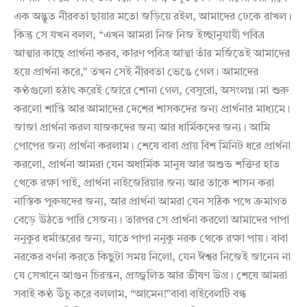
এক অদ্ভুত নীরবতা ছায়ার মতো জড়িয়ে রইল, আমাদের ঢেকে রাখল।
কিন্তু সে যখন বলল, “এখন আমরা নিজ নিজ ইচ্ছানুযায়ী পবিত্র
আত্মার কাছে প্রার্থনা করব, কারণ পবিত্র আত্মা তাঁর মর্জিতেই আমাদের
হয়ে প্রার্থনা করে,” তখন সেই নীরবতা ভেঙে গেল। আমাদের
কণ্ঠগুলো হঠাৎ করেই জোরে শোনা গেল, বেসুরো, অসংলগ্ন।মা শুরু
করলো শান্তি আর আমাদের দেশের শাসকদের জন্য প্রার্থনার মাধ্যমে।
জাজা প্রার্থনা করল যাজকদের জন্য আর ধার্মিকদের জন্য। আমি
পোপের জন্য প্রার্থনা করলাম। শেষে বাবা প্রায় বিশ মিনিট ধরে প্রার্থনা
করলো, প্রার্থনা আমরা যেন অধার্মিক মানুষ আর অশুভ শক্তির হাত
থেকে রক্ষা পাই, প্রার্থনা নাইজেরিয়ার জন্য আর তাকে শাসন করা
নাস্তিক পুরুষদের জন্য, আর প্রার্থনা আমরা যেন সঠিক পথে ক্রমাগত
বেড়ে উঠতে পারি সেজন্য। তারপর সে প্রার্থনা করলো আমাদের পাপা
ননুকুর ধর্মান্তরের জন্য, যাতে পাপা ননুকু নরক থেকে রক্ষা পায়। বাবা
নরকের বর্ণনা করতে কিছুটা সময় নিলো, যেন ঈশ্বর নিজেই জানেন না
যে সেখানে আগুন চিরন্তন, প্রজ্জ্বলিত আর ভীষণ উগ্র। শেষে আমরা
সবাই কণ্ঠ উঁচু করে বললাম, “আমেন!”বাবা বাইবেলটি বন্ধ