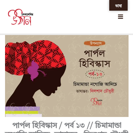
Skip
ভাষা
Home
»
পার্পল হিবিস্কাস / পর্ব ১৩ // চিমামান্ডা নগোজি আদিচে,
to
ভাষান্তর : দিলশাদ চৌধুরী
content
পার্পল হিবিস্কাস / পর্ব ১৩ // চিমামান্ডা