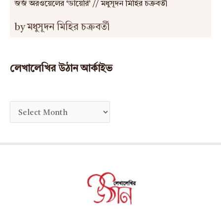
জর্জ অরওয়েলের ‘ডায়েরি’ // মধুসূদন মিহির চক্রবর্তী
by মধুসূদন মিহির চক্রবর্তী
লেখালেখির উঠান আর্কাইভ
A
r
c
h
i
v
e
s