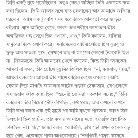
তিনি একটু নুয়ে পড়েছিলেন, তবুও বোঝা যাচ্ছিল তিনি একসময় কত
লম্বা ছিলেন। তিনি জাজার সঙ্গে হাত মেলালেন আর আমাকে জড়িয়ে
ধরলেন। আমি একটু বেশি সময় ধরে তাঁকে আলতো করে জড়িয়ে
রইলাম, শ্বাস আটকে রেখে, কারণ তাঁর শরীরে কাসাভার তীব্র,
অস্বস্তিকর গন্ধ লেগে ছিল।“এসো, খাও,” তিনি বললেন, রাফিয়া
মাদুরের দিকে ইশারা করে। এনামেলের বাটিগুলোতে ছিল ঝুরঝুরে
ফুফু আর পাতলা স্যুপ, যেখানে মাছ বা মাংসের কোনো টুকরোই ছিল
না। নিয়মমতো তিনি আমাদের খেতে বললেন, কিন্তু তিনি জানতেন
আমরা না বলব, তাঁর চোখে দুষ্টুমির ঝিলিক ছিল।”না, ধন্যবাদ, স্যার,”
আমরা বললাম। আমরা তাঁর পাশে কাঠের বেঞ্চে বসলাম। আমি
হেলান দিয়ে মাথাটা জানালার কাঠের পাল্লায় ঠেকালাম, যেগুলোতে
সমান্তরাল ফাঁক কাটা ছিল।”শুনেছি তোমরা গতকাল এসেছ,” তিনি
বললেন। তাঁর নিচের ঠোঁট কাঁপছিল, কণ্ঠস্বরও, আর কখনো কখনো
তিনি কথা বলার এক-দুই মুহূর্ত পর আমি বুঝতে পারতাম, কারণ তাঁর
উপভাষা ছিল প্রাচীন, তাঁর কথায় আমাদের মতো ইংরেজি প্রভাবিত
টান ছিল না।”জি,” জাজা বলল।”কাম্বিলি, তুমি তো এখন অনেক বড়
হয়ে গেছ, একেবারে পাকা আগবোগহো। শিগগিরই পাত্ররা আসতে