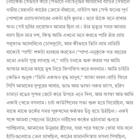
লোকেরা যেভাবে করে সেভাবে নয়!ইনুগুর আমাদের বাড়ির দেয়ালে
গভীর মেহগনি কাঠের ফ্রেমে বাঁধানো, নাইটস অব সেন্ট জনের পূর্ণ
পোশাকে গ্র্যান্ডফাদারের একটা ছবি ঝুলত। তবে তাঁকে মনে রাখার
জন্য সেই ছবির প্রয়োজন আমার ছিল না। তাঁর মৃত্যুর সময় আমার
বয়স ছিল মাত্র দশ, কিন্তু আমি এখনো মনে করতে পারি তাঁর প্রায়
সবুজাভ অ্যালবিনো চোখদুটো, আর কীভাবে তিনি প্রায় প্রতিটি
বাক্যেই ‘পাপী’ শব্দটা ব্যবহার করতেন।”পাপা-ননুকুকে গত বছরের
মতো এতটা সুস্থ লাগছে না,” গাড়ি চলতে শুরু করার পর আমি
জাজার কানের কাছে মুখ নিয়ে ফিসফিস করে বললাম। আমি চাইনি
কেভিন শুনুক।”তিনি একজন বৃদ্ধ মানুষ,” জাজা বলল।বাড়ি ফিরে
সিসি আমাদের দুপুরের খাবার, ভাত আর ভাজা গরুর মাংস, হরিণ
চামড়া রঙের সুন্দর প্লেটে করে উপরে এনে দিল, আর জাজা আর আমি
একাই খেতে বসলাম। চার্চ কাউন্সিলের সভা শুরু হয়ে গিয়েছিল, আর
মাঝে মাঝে তর্কের সময় পুরুষদের কণ্ঠস্বর উঁচু হয়ে উঠছিল। একই
সঙ্গে আমরা পেছনের উঠোনে নারীদের কণ্ঠের ওঠানামা শুনতে
পাচ্ছিলাম, আমাদের উমুন্নার স্ত্রীদের, যারা পরে সহজে ধোয়া যায় বলে
হাঁড়িগুলোতে তেল মাখছিল, কাঠের হামানদিস্তায় মসলা পিষছিল,