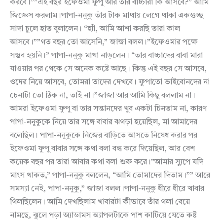
করবে।””এই বছর ইফেওমা ফুপু আর তার বাচ্চারা কি আসবে?” আমি
জিজ্ঞেস করলাম।পাপা-ননুকু তাঁর টাক মাথায় লেগে থাকা একগুচ্ছ
সাদা চুলে হাত বুলালেন। “হ্যাঁ, আমি আশা করছি তারা কাল
আসবে।””গত বছর তো আসেনি,” জাজা বলল।”ইফেওমার পক্ষে
সম্ভব হয়নি।” পাপা-ননুকু মাথা নাড়লেন। “তার বাচ্চাদের বাবা মারা
যাওয়ার পর থেকে সে অনেক কষ্টে আছে। কিন্তু এই বছর সে আসবে,
ওদের নিয়ে আসবে, তোমরা তাদের দেখবে। ফুপাতো ভাইবোনদের না
চেনাটা তো ঠিক না, তাই না।”জাজা আর আমি কিছু বললাম না।
আমরা ইফেওমা ফুপু বা তার সন্তানদের খুব একটা চিনতাম না, কারণ
পাপা-ননুকুকে নিয়ে তার সঙ্গে বাবার ঝগড়া হয়েছিল, মা আমাদের
বলেছিল। পাপা-ননুকুকে নিজের বাড়িতে আসতে নিষেধ করার পর
ইফেওমা ফুপু বাবার সঙ্গে কথা বলা বন্ধ করে দিয়েছিল, আর বেশ
কয়েক বছর পর তারা আবার কথা বলা শুরু করে।”আমার স্যুপে যদি
মাংস থাকত,” পাপা-ননুকু বললেন, “আমি তোমাদের দিতাম।”” আরে
সমস্যা নেই, পাপা-ননুকু,” জাজা বলল।পাপা-ননুকু ধীরে ধীরে খাবার
গিলছিলেন। আমি দেখছিলাম খাবারটা কীভাবে তাঁর গলা বেয়ে
নামছে, ঝুলে পড়া অ্যাডামস অ্যাপলটাকে পাশ কাটিয়ে যেতে কষ্ট