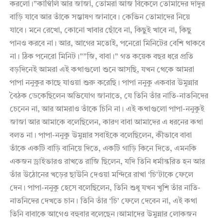
করলো।”কাম্বিলি আর জাজা, তোমরা আজ বিকেলে তোমাদের দাদুর
বাড়ি যাবে আর তাঁকে সম্ভাষণ জানাবে। কেভিন তোমাদের নিয়ে
যাবে। মনে রেখো, কোনো খাবার ছোঁবে না, কিছুই খাবে না, কিছু
পানও করবে না। আর, আগের মতোই, পনেরো মিনিটের বেশি থাকবে
না। ঠিক পনেরো মিনিট।””জি, বাবা।” গত কয়েক বছর ধরে প্রতি
বড়দিনেই আমরা এই কথাগুলো শুনে আসছি, যখন থেকে আমরা
পাপা ননুকুর কাছে যাওয়া শুরু করেছি। পাপা ননুকু একবার উমুন্নার
বৈঠক ডেকেছিলেন অভিযোগ জানাতে, যে তিনি তাঁর নাতি-নাতনিদের
চেনেন না, আর আমরাও তাঁকে চিনি না। এই কথাগুলো পাপা-ননুকুই
জাজা আর আমাকে বলেছিলেন, কারণ বাবা আমাদের এ ধরনের কথা
বলত না। পাপা-ননুকু উমুন্নার সবাইকে বলেছিলেন, কীভাবে বাবা
তাঁকে একটি বাড়ি বানিয়ে দিতে, একটি গাড়ি কিনে দিতে, এমনকি
একজন ড্রাইভারও রাখতে রাজি ছিলেন, যদি তিনি ধর্মান্তরিত হন আর
তাঁর উঠোনের খড়ের ছাউনি দেওয়া মন্দিরে রাখা ‘চি’টাকে ফেলে
দেন। পাপা-ননুকু হেসে বলেছিলেন, তিনি শুধু যখন খুশি তাঁর নাতি-
নাতনিদের দেখতে চান। তিনি তাঁর ‘চি’ ফেলে দেবেন না, এই কথা
তিনি বাবাকে আগেও বহুবার বলেছেন।আমাদের উমুন্নার লোকজন