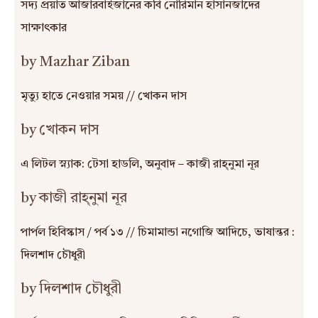
সদ্য প্রয়াত আজারবাইজানের কবি নোরিমান হাসানজাদের
সাক্ষাৎকার
by Mazhar Ziban
মৃত্যু হাতে নেওয়ার সময় // খোকন দাস
by খোকন দাস
এ লিটল স্ন্যাক: টেসা হাডলি, অনুবাদ – কাজী রাহ্‌নুমা নূর
by কাজী রাহ্‌নুমা নূর
পার্পল হিবিস্কাস / পর্ব ১৩ // চিমামান্ডা নগোজি আদিচে, ভাষান্তর :
দিলশাদ চৌধুরী
by দিলশাদ চৌধুরী