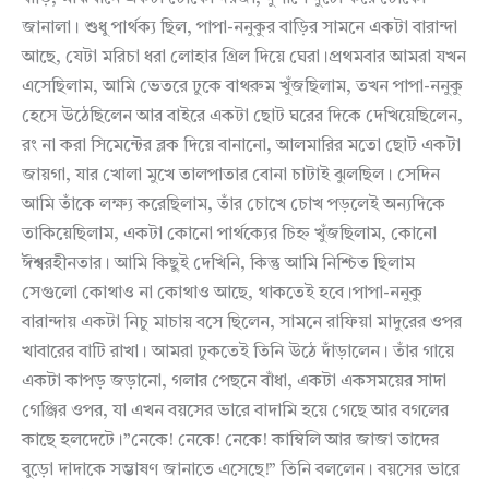
জানালা। শুধু পার্থক্য ছিল, পাপা-ননুকুর বাড়ির সামনে একটা বারান্দা
আছে, যেটা মরিচা ধরা লোহার গ্রিল দিয়ে ঘেরা।প্রথমবার আমরা যখন
এসেছিলাম, আমি ভেতরে ঢুকে বাথরুম খুঁজছিলাম, তখন পাপা-ননুকু
হেসে উঠেছিলেন আর বাইরে একটা ছোট ঘরের দিকে দেখিয়েছিলেন,
রং না করা সিমেন্টের ব্লক দিয়ে বানানো, আলমারির মতো ছোট একটা
জায়গা, যার খোলা মুখে তালপাতার বোনা চাটাই ঝুলছিল। সেদিন
আমি তাঁকে লক্ষ্য করেছিলাম, তাঁর চোখে চোখ পড়লেই অন্যদিকে
তাকিয়েছিলাম, একটা কোনো পার্থক্যের চিহ্ন খুঁজছিলাম, কোনো
ঈশ্বরহীনতার। আমি কিছুই দেখিনি, কিন্তু আমি নিশ্চিত ছিলাম
সেগুলো কোথাও না কোথাও আছে, থাকতেই হবে।পাপা-ননুকু
বারান্দায় একটা নিচু মাচায় বসে ছিলেন, সামনে রাফিয়া মাদুরের ওপর
খাবারের বাটি রাখা। আমরা ঢুকতেই তিনি উঠে দাঁড়ালেন। তাঁর গায়ে
একটা কাপড় জড়ানো, গলার পেছনে বাঁধা, একটা একসময়ের সাদা
গেঞ্জির ওপর, যা এখন বয়সের ভারে বাদামি হয়ে গেছে আর বগলের
কাছে হলদেটে।”নেকে! নেকে! নেকে! কাম্বিলি আর জাজা তাদের
বুড়ো দাদাকে সম্ভাষণ জানাতে এসেছে!” তিনি বললেন। বয়সের ভারে