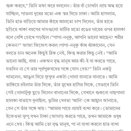
শুরু করবে,” তিনি মজা করে বললেন। তাঁর বাঁ চোখটা প্রায় অন্ধ হয়ে
যাচ্ছিল, পাতলা দুধের মতো এক স্তর দিয়ে ঢাকা। আমি হাসলাম,
তিনি হাত বাড়িয়ে আমার কাঁধে আলতো চাপ দিলেন, তাঁর হাতে
ছড়িয়ে থাকা বয়সের দাগগুলো মাটির মতো রঙের গায়ের ওপর হালকা
বলে বেশি চোখে পড়ছিল।”পাপা-ননুকু, আপনি ভালো আছেন? শরীর
কেমন?” জাজা জিজ্ঞেস করল।পাপা-ননুকু কাঁধ ঝাঁকালেন, যেন
বলতে চান অনেক কিছুই ঠিক নেই, কিন্তু করার কিছু নেই। “আমি
ভালো আছি, বাবা। একজন বৃদ্ধ মানুষ আর কী-ই বা করতে পারে,
যতদিন না সে তার পূর্বপুরুষদের সঙ্গে যোগ দেয়?” তিনি একটু
থামলেন, আঙুল দিয়ে ফুফুর একটা গোলা বানাতে বানাতে। আমি
তাকিয়ে রইলাম তাঁর দিকে, তাঁর মুখের হাসির দিকে, যেভাবে তিনি
সেই গোলাটুকু ছুড়ে দিলেন বাগানের দিকে, যেখানে শুকনো গাছপালা
হালকা বাতাসে দুলছিল, ভূমির দেবতা ‘আনি’-কে আহ্বান জানাতে,
যেন সে তাঁর সঙ্গে খায়। “আমার পায়ে প্রায়ই ব্যথা করে। তোমাদের
ইফেওমা ফুপু যখন টাকা জোগাড় করতে পারে, তখন আমাকে ওষুধ
এনে দেয়। কিন্তু আমি তো বৃদ্ধ মানুষ, পা না ব্যথা করলে হাত ব্যথা