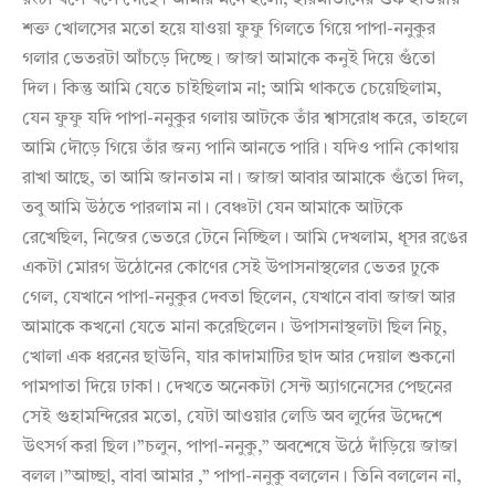
রংটা খসে খসে গেছে। আমার মনে হলো, হারমাতানের শুষ্ক হাওয়ায়
শক্ত খোলসের মতো হয়ে যাওয়া ফুফু গিলতে গিয়ে পাপা-ননুকুর
গলার ভেতরটা আঁচড়ে দিচ্ছে। জাজা আমাকে কনুই দিয়ে গুঁতো
দিল। কিন্তু আমি যেতে চাইছিলাম না; আমি থাকতে চেয়েছিলাম,
যেন ফুফু যদি পাপা-ননুকুর গলায় আটকে তাঁর শ্বাসরোধ করে, তাহলে
আমি দৌড়ে গিয়ে তাঁর জন্য পানি আনতে পারি। যদিও পানি কোথায়
রাখা আছে, তা আমি জানতাম না। জাজা আবার আমাকে গুঁতো দিল,
তবু আমি উঠতে পারলাম না। বেঞ্চটা যেন আমাকে আটকে
রেখেছিল, নিজের ভেতরে টেনে নিচ্ছিল। আমি দেখলাম, ধূসর রঙের
একটা মোরগ উঠোনের কোণের সেই উপাসনাস্থলের ভেতর ঢুকে
গেল, যেখানে পাপা-ননুকুর দেবতা ছিলেন, যেখানে বাবা জাজা আর
আমাকে কখনো যেতে মানা করেছিলেন। উপাসনাস্থলটা ছিল নিচু,
খোলা এক ধরনের ছাউনি, যার কাদামাটির ছাদ আর দেয়াল শুকনো
পামপাতা দিয়ে ঢাকা। দেখতে অনেকটা সেন্ট অ্যাগনেসের পেছনের
সেই গুহামন্দিরের মতো, যেটা আওয়ার লেডি অব লুর্দের উদ্দেশে
উৎসর্গ করা ছিল।”চলুন, পাপা-ননুকু,” অবশেষে উঠে দাঁড়িয়ে জাজা
বলল।”আচ্ছা, বাবা আমার ,” পাপা-ননুকু বললেন। তিনি বললেন না,