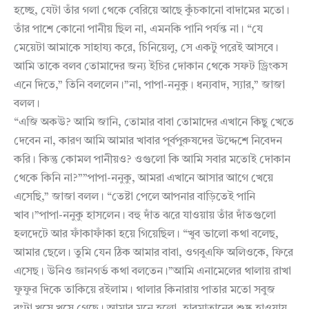
হচ্ছে, যেটা তাঁর গলা থেকে বেরিয়ে আছে কুঁচকানো বাদামের মতো।
তাঁর পাশে কোনো পানীয় ছিল না, এমনকি পানি পর্যন্ত না। “যে
মেয়েটা আমাকে সাহায্য করে, চিনিয়েলু, সে একটু পরেই আসবে।
আমি তাকে বলব তোমাদের জন্য ইচির দোকান থেকে সফট ড্রিংকস
এনে দিতে,” তিনি বললেন।”না, পাপা-ননুকু। ধন্যবাদ, স্যার,” জাজা
বলল।
“এজি অকউ? আমি জানি, তোমার বাবা তোমাদের এখানে কিছু খেতে
দেবেন না, কারণ আমি আমার খাবার পূর্বপুরুষদের উদ্দেশে নিবেদন
করি। কিন্তু কোমল পানীয়ও? ওগুলো কি আমি সবার মতোই দোকান
থেকে কিনি না?””পাপা-ননুকু, আমরা এখানে আসার আগে খেয়ে
এসেছি,” জাজা বলল। “তেষ্টা পেলে আপনার বাড়িতেই পানি
খাব।”পাপা-ননুকু হাসলেন। বহু দাঁত ঝরে যাওয়ায় তাঁর দাঁতগুলো
হলদেটে আর ফাঁকাফাঁকা হয়ে গিয়েছিল। “খুব ভালো কথা বলেছ,
আমার ছেলে। তুমি যেন ঠিক আমার বাবা, ওগবুএফি অলিওকে, ফিরে
এসেছ। উনিও জ্ঞানগর্ভ কথা বলতেন।”আমি এনামেলের থালায় রাখা
ফুফুর দিকে তাকিয়ে রইলাম। থালার কিনারায় পাতার মতো সবুজ