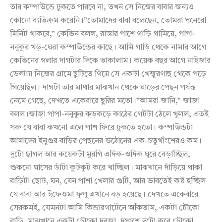
তার কম্পাউন্ডে ঢুকতে পারবে না, তখন সে নিজের বাবার জন্যও
কোনো ব্যতিক্রম করেনি।”তোমাদের বাবা বলেছেন, তোমরা পনেরো
মিনিট থাকবে,” কেভিন বলল, রাস্তার পাশে গাড়ি থামিয়ে, পাপা-
ননুকুর খড়-ঘেরা কম্পাউন্ডের কাছে। আমি গাড়ি থেকে নামার আগে
কেভিনের গলার দাগটার দিকে তাকালাম। কয়েক বছর আগে নাইজার
ডেল্টায় নিজের গ্রামে ছুটিতে গিয়ে সে একটা খেজুরগাছ থেকে পড়ে
গিয়েছিল। দাগটা তার মাথার মাঝখান থেকে ঘাড়ের পেছন পর্যন্ত
নেমে গেছে, দেখতে একেবারে ছুরির মতো।”আমরা জানি,” জাজা
বলল।জাজা পাপা-ননুকুর কড়কড়ে কাঠের গেটটা ঠেলে খুলল, এতই
সরু যে বাবা কখনো এলে পাশ ফিরে ঢুকতে হতো। কম্পাউন্ডটা
আমাদের ইনুগুর বাড়ির পেছনের উঠোনের এক-চতুর্থাংশেরও কম।
দুটো ছাগল আর কয়েকটা মুরগি এদিক-ওদিক ঘুরে বেড়াচ্ছিল,
শুকনো ঘাসের ডাঁটা কুটকুট করে খাচ্ছিল। মাঝখানে দাঁড়িয়ে থাকা
বাড়িটা ছোট, ঘন, যেন পাশা খেলার গুটি, আর ভাবতেই কষ্ট হচ্ছিল
যে বাবা আর ইফেওমা ফুপু এখানে বড় হয়েছে। দেখতে একেবারে
সেরকমই, যেমনটা আমি কিন্ডারগার্টেনে আঁকতাম, একটা চৌকো
বাড়ি, মাঝখানে একটা চৌকো দরজা, দুপাশে দুটো করে চৌকো