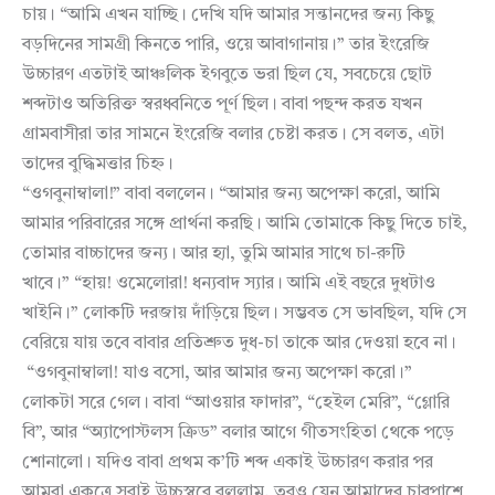
চায়। “আমি এখন যাচ্ছি। দেখি যদি আমার সন্তানদের জন্য কিছু
বড়দিনের সামগ্রী কিনতে পারি, ওয়ে আবাগানায়।” তার ইংরেজি
উচ্চারণ এতটাই আঞ্চলিক ইগবুতে ভরা ছিল যে, সবচেয়ে ছোট
শব্দটাও অতিরিক্ত স্বরধ্বনিতে পূর্ণ ছিল। বাবা পছন্দ করত যখন
গ্রামবাসীরা তার সামনে ইংরেজি বলার চেষ্টা করত। সে বলত, এটা
তাদের বুদ্ধিমত্তার চিহ্ন।
“ওগবুনাম্বালা!” বাবা বললেন। “আমার জন্য অপেক্ষা করো, আমি
আমার পরিবারের সঙ্গে প্রার্থনা করছি। আমি তোমাকে কিছু দিতে চাই,
তোমার বাচ্চাদের জন্য। আর হ্যা, তুমি আমার সাথে চা-রুটি
খাবে।” “হায়! ওমেলোরা! ধন্যবাদ স্যার। আমি এই বছরে দুধটাও
খাইনি।” লোকটি দরজায় দাঁড়িয়ে ছিল। সম্ভবত সে ভাবছিল, যদি সে
বেরিয়ে যায় তবে বাবার প্রতিশ্রুত দুধ-চা তাকে আর দেওয়া হবে না।
“ওগবুনাম্বালা! যাও বসো, আর আমার জন্য অপেক্ষা করো।”
লোকটা সরে গেল। বাবা “আওয়ার ফাদার”, “হেইল মেরি”, “গ্লোরি
বি”, আর “অ্যাপোস্টলস ক্রিড” বলার আগে গীতসংহিতা থেকে পড়ে
শোনালো। যদিও বাবা প্রথম ক’টি শব্দ একাই উচ্চারণ করার পর
আমরা একত্রে সবাই উচ্চস্বরে বললাম, তবুও যেন আমাদের চারপাশে