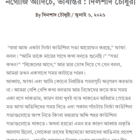
নগোজি আদিচে, ভাষান্তর : দিলশাদ চৌধুরী
By
দিলশাদ চৌধুরী
/
জুলাই ৬, ২০২৬
“বাবা আজ একটা গির্জা কাউন্সিল সভা আয়োজন করছে,” জাজা
বলল। “আমি তাকে মায়ের সাথে কথা বলতে শুনেছি।” “সভা
কখন?” “বিকেলের আগে,” আর তার চোখ দিয়ে সে যেন বলল,
আমরা তখন একসাথে সময় কাটাতে পারব।
আব্বায়, জাজা এবং আমি কোনো নির্ধারিত সময়সূচী অনুসরণ করতাম
না। আমরা বেশি বেশি কথা বলতাম আর নিজেদের রুমে কম সময়
একা বসে থাকতাম, কারণ বাবা খুবই ব্যস্ত থাকতেন অবিরাম স্রোতের
মত আসা অতিথিদের সময় দিতে এবং সকাল পাঁচটায় গির্জা কাউন্সিল
সভাগুলোতে অংশ নিতে কিংবা মধ্যরাত অব্দি শহর কাউন্সিল
সভাগুলোতে থাকতে। অথবা হয়তো এমন হত কারণ আব্বার প্রকৃতি
আলাদা ছিলো, লোকেরা তাদের ইচ্ছামতো আমাদের আঙিনায় প্রবেশ