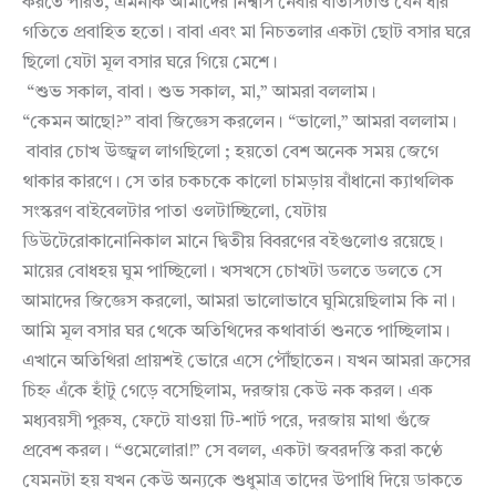
করতে পারত, এমনকি আমাদের নিশ্বাস নেবার বাতাসটাও যেন ধীর
গতিতে প্রবাহিত হতো। বাবা এবং মা নিচতলার একটা ছোট বসার ঘরে
ছিলো যেটা মূল বসার ঘরে গিয়ে মেশে।
“শুভ সকাল, বাবা। শুভ সকাল, মা,” আমরা বললাম।
“কেমন আছো?” বাবা জিজ্ঞেস করলেন। “ভালো,” আমরা বললাম।
বাবার চোখ উজ্জ্বল লাগছিলো ; হয়তো বেশ অনেক সময় জেগে
থাকার কারণে। সে তার চকচকে কালো চামড়ায় বাঁধানো ক্যাথলিক
সংস্করণ বাইবেলটার পাতা ওলটাচ্ছিলো, যেটায়
ডিউটেরোকানোনিকাল মানে দ্বিতীয় বিবরণের বইগুলোও রয়েছে।
মায়ের বোধহয় ঘুম পাচ্ছিলো। খসখসে চোখটা ডলতে ডলতে সে
আমাদের জিজ্ঞেস করলো, আমরা ভালোভাবে ঘুমিয়েছিলাম কি না।
আমি মূল বসার ঘর থেকে অতিথিদের কথাবার্তা শুনতে পাচ্ছিলাম।
এখানে অতিথিরা প্রায়শই ভোরে এসে পৌঁছাতেন। যখন আমরা ক্রসের
চিহ্ন এঁকে হাঁটু গেড়ে বসেছিলাম, দরজায় কেউ নক করল। এক
মধ্যবয়সী পুরুষ, ফেটে যাওয়া টি-শার্ট পরে, দরজায় মাথা গুঁজে
প্রবেশ করল। “ওমেলোরা!” সে বলল, একটা জবরদস্তি করা কণ্ঠে
যেমনটা হয় যখন কেউ অন্যকে শুধুমাত্র তাদের উপাধি দিয়ে ডাকতে