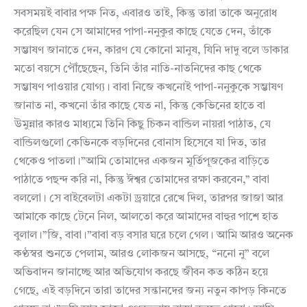
সবসময়ই বাবার পক্ষ নিত, এবারও তাই, কিন্তু তারা তাকে অনুরোধ
করেছিল যেন সে আমাদের পাপা-ননুকুর কাছে যেতে দেন, তাঁকে
সম্ভাষণ জানাতে দেন, কারণ যে কোনো মানুষ, যিনি দাদু বলে ডাকার
মতো বয়সে পৌঁছেছেন, তিনি তাঁর নাতি-নাতনিদের কাছ থেকে
সম্ভাষণ পাওয়ার যোগ্য। বাবা নিজে কখনোই পাপা-ননুকুকে সম্ভাষণ
জানাত না, কখনো তাঁর কাছে যেত না, কিন্তু কেভিনের হাতে বা
উমুন্নার কারও মাধ্যমে তিনি কিছু চিকন বান্ডিল নায়রা পাঠাত, যে
বান্ডিলগুলো কেভিনকে বড়দিনের বোনাস হিসেবে যা দিত, তার
থেকেও পাতলা।”আমি তোমাদের একজন মূর্তিপূজকের বাড়িতে
পাঠাতে পছন্দ করি না, কিন্তু ঈশ্বর তোমাদের রক্ষা করবেন,” বাবা
বললো। সে বাইবেলটা একটা ড্রয়ারে রেখে দিল, তারপর জাজা আর
আমাকে কাছে টেনে নিল, আলতো করে আমাদের বাহুর পাশে হাত
বুলাল।”জি, বাবা।”বাবা বড় বসার ঘরে চলে গেল। আমি আরও অনেক
কণ্ঠস্বর শুনতে পেলাম, আরও লোকজন আসছে, “ননো নু” বলে
অভিবাদন জানাচ্ছে আর অভিযোগ করছে জীবন কত কঠিন হয়ে
গেছে, এই বড়দিনে তারা তাদের সন্তানদের জন্য নতুন কাপড় কিনতে