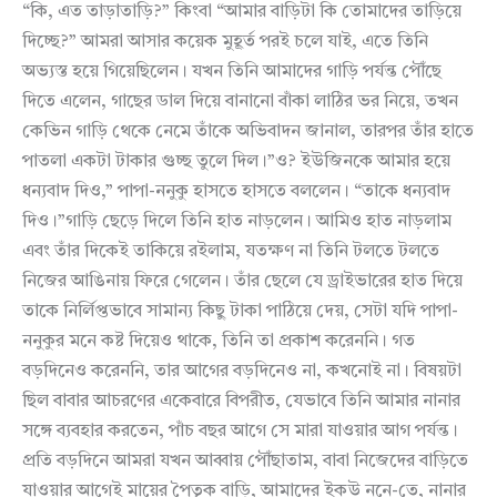
“কি, এত তাড়াতাড়ি?” কিংবা “আমার বাড়িটা কি তোমাদের তাড়িয়ে
দিচ্ছে?” আমরা আসার কয়েক মুহূর্ত পরই চলে যাই, এতে তিনি
অভ্যস্ত হয়ে গিয়েছিলেন। যখন তিনি আমাদের গাড়ি পর্যন্ত পৌঁছে
দিতে এলেন, গাছের ডাল দিয়ে বানানো বাঁকা লাঠির ভর নিয়ে, তখন
কেভিন গাড়ি থেকে নেমে তাঁকে অভিবাদন জানাল, তারপর তাঁর হাতে
পাতলা একটা টাকার গুচ্ছ তুলে দিল।”ও? ইউজিনকে আমার হয়ে
ধন্যবাদ দিও,” পাপা-ননুকু হাসতে হাসতে বললেন। “তাকে ধন্যবাদ
দিও।”গাড়ি ছেড়ে দিলে তিনি হাত নাড়লেন। আমিও হাত নাড়লাম
এবং তাঁর দিকেই তাকিয়ে রইলাম, যতক্ষণ না তিনি টলতে টলতে
নিজের আঙিনায় ফিরে গেলেন। তাঁর ছেলে যে ড্রাইভারের হাত দিয়ে
তাকে নির্লিপ্তভাবে সামান্য কিছু টাকা পাঠিয়ে দেয়, সেটা যদি পাপা-
ননুকুর মনে কষ্ট দিয়েও থাকে, তিনি তা প্রকাশ করেননি। গত
বড়দিনেও করেননি, তার আগের বড়দিনেও না, কখনোই না। বিষয়টা
ছিল বাবার আচরণের একেবারে বিপরীত, যেভাবে তিনি আমার নানার
সঙ্গে ব্যবহার করতেন, পাঁচ বছর আগে সে মারা যাওয়ার আগ পর্যন্ত।
প্রতি বড়দিনে আমরা যখন আব্বায় পৌঁছাতাম, বাবা নিজেদের বাড়িতে
যাওয়ার আগেই মায়ের পৈতৃক বাড়ি, আমাদের ইকউ ননে-তে, নানার