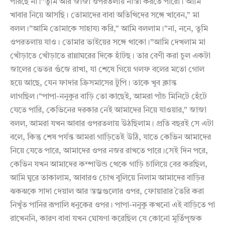
পারছে না।”তুমি আর জাজা ওপরতলায় নাস্তা করতে পারো। আমি
খাবার নিয়ে আসছি। তোমাদের বাবা অতিথিদের সঙ্গে খাবেন,” মা
বলল।”আমি তোমাকে সাহায্য করি,” আমি বললাম।”না, ননে, তুমি
ওপরতলায় যাও। তোমার ভাইয়ের সঙ্গে থাকো।”আমি দেখলাম মা
খোঁড়াতে খোঁড়াতে রান্নাঘরের দিকে হাঁটছ। তার বেণী করা চুল একটা
জালের ভেতর গুঁজে রাখা, যা শেষে গিয়ে গলফ বলের মতো গোল
হয়ে আছে, যেন ফাদার ক্রিসমাসের টুপি। তাকে খুব ক্লান্ত
লাগছিল।”পাপা-ননুকুর বাড়ি তো কাছেই, আমরা পাঁচ মিনিটে হেঁটে
যেতে পারি, কেভিনের দরকার নেই আমাদের নিয়ে যাওয়ার,” জাজা
বলল, আমরা যখন আবার ওপরতলায় উঠছিলাম। প্রতি বছরই সে এটা
বলে, কিন্তু শেষ পর্যন্ত আমরা গাড়িতেই উঠি, যাতে কেভিন আমাদের
নিয়ে যেতে পারে, আমাদের ওপর নজর রাখতে পারে।সেই দিন পরে,
কেভিন যখন আমাদের কম্পাউন্ড থেকে গাড়ি চালিয়ে বের করছিল,
আমি ঘুরে তাকালাম, আবারও চোখ বুলিয়ে নিলাম আমাদের বাড়ির
ঝকঝকে সাদা দেয়াল আর স্তম্ভগুলোর ওপর, ফোয়ারার তৈরি করা
নিখুঁত পানির রূপালি ধনুকের ওপর। পাপা-ননুকু কখনো এই বাড়িতে পা
রাখেননি, কারণ বাবা যখন ঘোষণা করেছিল যে কোনো মূর্তিপূজক