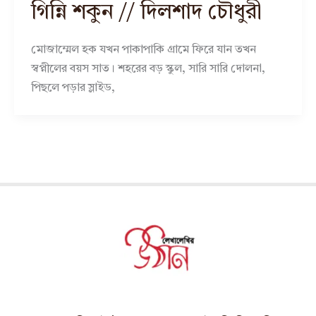
গিন্নি শকুন // দিলশাদ চৌধুরী
মোজাম্মেল হক যখন পাকাপাকি গ্রামে ফিরে যান তখন
স্বপ্নীলের বয়স সাত। শহরের বড় স্কুল, সারি সারি দোলনা,
পিছলে পড়ার স্লাইড,