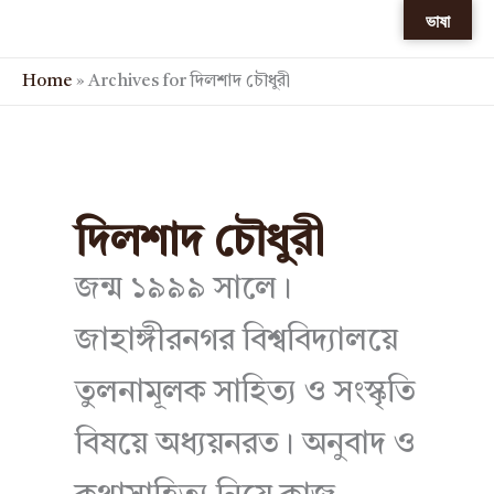
Skip
ভাষা
to
content
Home
»
Archives for দিলশাদ চৌধুরী
দিলশাদ চৌধুরী
জন্ম ১৯৯৯ সালে।
জাহাঙ্গীরনগর বিশ্ববিদ্যালয়ে
তুলনামূলক সাহিত্য ও সংস্কৃতি
বিষয়ে অধ্যয়নরত। অনুবাদ ও