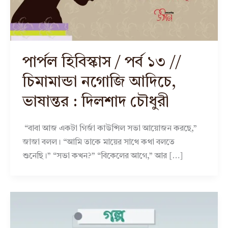
পার্পল হিবিস্কাস / পর্ব ১৩ //
চিমামান্ডা নগোজি আদিচে,
ভাষান্তর : দিলশাদ চৌধুরী
“বাবা আজ একটা গির্জা কাউন্সিল সভা আয়োজন করছে,”
জাজা বলল। “আমি তাকে মায়ের সাথে কথা বলতে
শুনেছি।” “সভা কখন?” “বিকেলের আগে,” আর […]