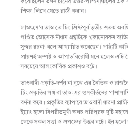
করেছিলেন তখন চীনের উত্তর-পশ্চিমাঞ্চলের এক সীমান্
শিক্ষা লিখে যেতে রাজী করান।
লাওৎসে’র তাও তে চিং খ্রিস্টপূর্ব তৃতীয় শতক 
পণ্ডিত জোসেফ নীধাম গ্রন্থটিকে ‘কোনোরকম ব্যতিক্র
সুন্দর রচনা’ বলে আখ্যায়িত করেছেন। পাঠ্যটি কাব্
প্রায়শই অস্পষ্ট ও আপাতবিরোধী মনে হলেও এটি নৈর
সবচেয়ে আলংকারিক প্রকাশও বটে।
তাওবাদী প্রকৃতি-দর্শন না বুঝে এর নৈতিক ও রাজনৈ
চিং প্রকৃতির পথ বা তাও-এর গুণকীর্তনের পাশাপা
বর্ণনা করে। প্রকৃতির ব্যাপারে তাওবাদী ধারণা প্রাচী
ইয়্যাং হলো বিপরীতমুখী অথচ পরিপূরক দুটি মহাজাগত
থেকে সকল সত্তা ও প্রপঞ্চের উদ্ভব ঘটে। ইন হলো অ