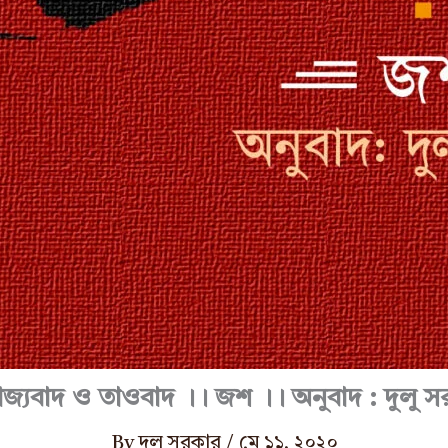
াজ্যবাদ ও তাওবাদ ।। জশ ।। অনুবাদ : দুলু স
By
দুলু সরকার
/
মে ১১, ২০২০