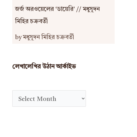
জর্জ অরওয়েলের ‘ডায়েরি’ // মধুসূদন
মিহির চক্রবর্তী
by মধুসূদন মিহির চক্রবর্তী
লেখালেখির উঠান আর্কাইভ
A
r
c
h