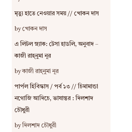
মৃত্যু হাতে নেওয়ার সময় // খোকন দাস
by খোকন দাস
এ লিটল স্ন্যাক: টেসা হাডলি, অনুবাদ –
কাজী রাহ্‌নুমা নূর
by কাজী রাহ্‌নুমা নূর
পার্পল হিবিস্কাস / পর্ব ১৩ // চিমামান্ডা
নগোজি আদিচে, ভাষান্তর : দিলশাদ
চৌধুরী
by দিলশাদ চৌধুরী