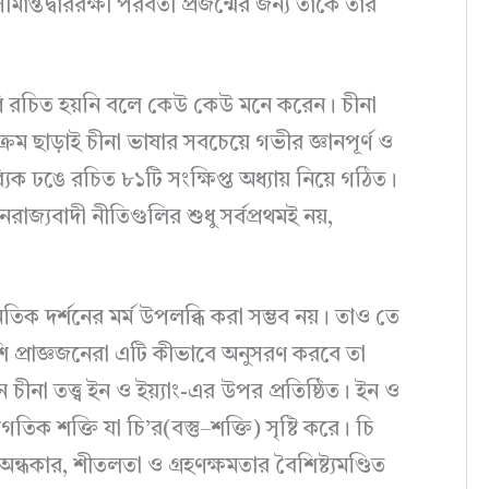
তদ্বাররক্ষী পরবর্তী প্রজন্মের জন্য তাঁকে তাঁর
অবধি রচিত হয়নি বলে কেউ কেউ মনে করেন। চীনা
ম ছাড়াই চীনা ভাষার সবচেয়ে গভীর জ্ঞানপূর্ণ ও
যিক ঢঙে রচিত ৮১টি সংক্ষিপ্ত অধ্যায় নিয়ে গঠিত।
াজ্যবাদী নীতিগুলির শুধু সর্বপ্রথমই নয়,
তিক দর্শনের মর্ম উপলব্ধি করা সম্ভব নয়। তাও তে
শি প্রাজ্ঞজনেরা এটি কীভাবে অনুসরণ করবে তা
ন চীনা তত্ত্ব ইন ও ইয়্যাং-এর উপর প্রতিষ্ঠিত। ইন ও
িক শক্তি যা চি’র(বস্তু–শক্তি) সৃষ্টি করে। চি
ন্ধকার, শীতলতা ও গ্রহণক্ষমতার বৈশিষ্ট্যমণ্ডিত