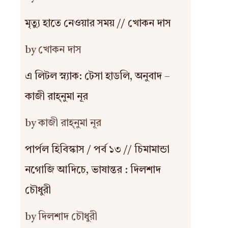
মৃত্যু হাতে নেওয়ার সময় // খোকন দাস
by খোকন দাস
এ লিটল স্ন্যাক: টেসা হাডলি, অনুবাদ –
কাজী রাহ্‌নুমা নূর
by কাজী রাহ্‌নুমা নূর
পার্পল হিবিস্কাস / পর্ব ১৩ // চিমামান্ডা
নগোজি আদিচে, ভাষান্তর : দিলশাদ
চৌধুরী
by দিলশাদ চৌধুরী