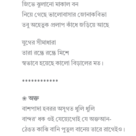
জিভে ঝুলানো মাকাল বন
নিয়ে গেছে ভালোবাসার জোনাকবিভা
তবু অহেতুক প্রলাপ কাঁধে জড়িয়ে আছে
যুগের সীমাধারা
তারা রন্ধ্রে রন্ধ্রে মিশে
স্বভাবে হয়েছে কালো বিড়ালের মত।
••••••••••••
❀
অক্ত
বাশপাদা হবরর অসূগত ধুলি ধুলি
বান্দর’ ধক ওই যেয়্যেগোই যে অক্তআন-
ঠেঙত কাঝি বানি পুতুল বানেয় তারে রাগেইও।