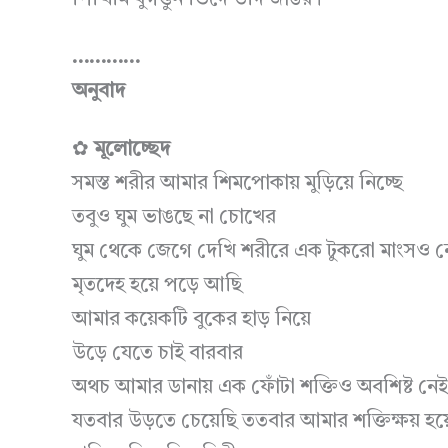
পিত্থিমি বুগত্তুন ভিদে উদি জাঙর।
…………
অনুবাদ
✿
মূলোচ্ছেদ
সমস্ত শরীর আমার শিমপোকায় মুড়িয়ে নিচ্ছে
তবুও ঘুম ভাঙছে না চোখের
ঘুম থেকে জেগে দেখি শরীরে এক টুকরো মাংসও ন
মৃতদেহ হয়ে পড়ে আছি
আমার কয়েকটি বুকের হাড় নিয়ে
উড়ে যেতে চাই বারবার
অথচ আমার ডানায় এক ফোঁটা শক্তিও অবশিষ্ট নেই
যতবার উড়তে চেয়েছি ততবার আমার শক্তিক্ষয় হয়