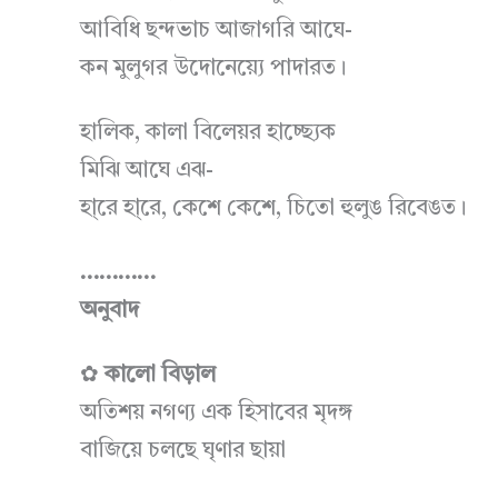
আবিধি ছন্দভাচ আজাগরি আঘে-
কন মুলুগর উদোনেয়্যে পাদারত।
হালিক, কালা বিলেয়র হাচ্ছ্যেক
মিঝি আঘে এঝ-
হা্রে হা্রে, কেশে কেশে, চিতো হুলুঙ রিবেঙত।
…………
অনুবাদ
✿
কালো বিড়াল
অতিশয় নগণ্য এক হিসাবের মৃদঙ্গ
বাজিয়ে চলছে ঘৃণার ছায়া