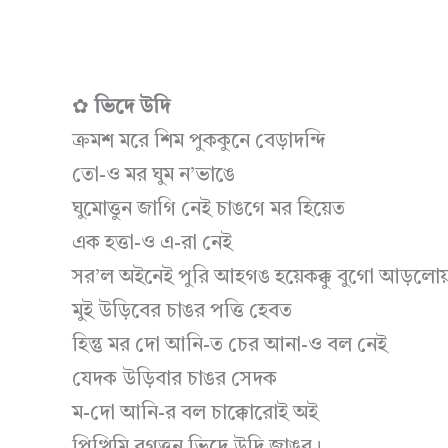
✿
ভিদে উদি
ক্রমশ মরে শিম পুককুনে বেড়াদন্দি
তো-ও মর ঘুম ন’ভাঙে
ঘুমোত্তুন জাগি নেই চাঙগে মর হিয়েত
এক হত্তা-ও এ-রা নেই
সর’ল অইনেই পুরি আহগঙ হয়েকক্কু বুগো আড়লো
মুই উড়িবের চাঙর পত্তি হেবত
হিন্তু মর দো আনি-ত চের আনা-ও বল নেই
যেদক উড়িবার চাঙর সেদক
ম-দো আনি-র বল চাক্কোরোই অই