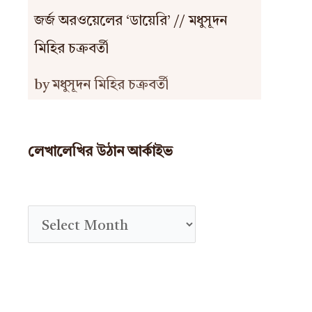
জর্জ অরওয়েলের ‘ডায়েরি’ // মধুসূদন
মিহির চক্রবর্তী
by মধুসূদন মিহির চক্রবর্তী
লেখালেখির উঠান আর্কাইভ
A
r
c
h