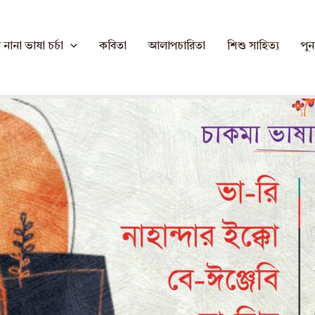
নানা ভাষা চর্চা
কবিতা
আলাপচারিতা
শিশু সাহিত্য
পুনর