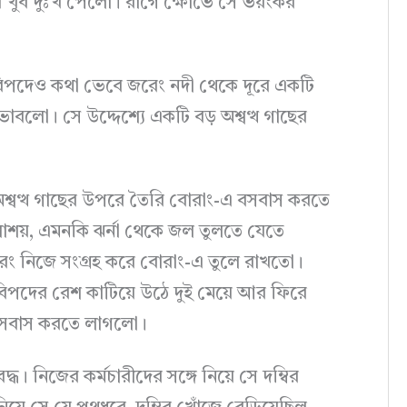
ার খুব দুঃখ পেলো। রাগে ক্ষোভে সে ভয়ংকর
ন বিপদেও কথা ভেবে জরেং নদী থেকে দূরে একটি
বলো। সে উদ্দেশ্যে একটি বড় অশ্বত্থ গাছের
রেং অশ্বত্থ গাছের উপরে তৈরি বোরাং-এ বসবাস করতে
াশয়, এমনকি ঝর্না থেকে জল তুলতে যেতে
জরেং নিজে সংগ্রহ করে বোরাং-এ তুলে রাখতো।
 বিপদের রেশ কাটিয়ে উঠে দুই মেয়ে আর ফিরে
িতে বসবাস করতে লাগলো।
্ধ। নিজের কর্মচারীদের সঙ্গে নিয়ে সে দম্বির