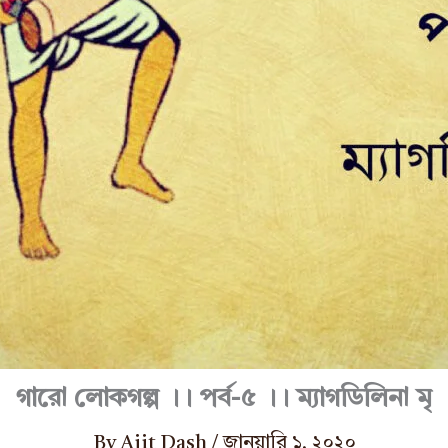
গারো লোকগল্প ।। পর্ব-৫ ।। ম্যাগডিলিনা মৃ
By
Ajit Dash
/
জানুয়ারি ১, ২০২০