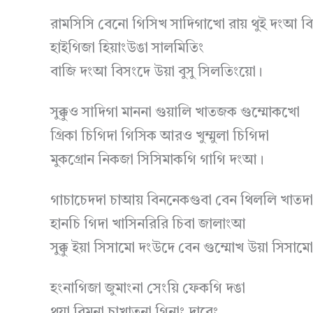
রামসিসি বেনো গিসিখ সাদিগাখো রায় থুই দংআ ব
হাইগিজা হিয়াংউঙা সালমিতিং
বাজি দংআ বিসংদে উয়া বুসু সিলতিংয়ো।
সুক্কুও সাদিগা মাননা গুয়ালি খাতজক গুম্মোকখো
গ্রিকা চিগিদা গিসিক আরও খুম্মুলা চিগিদা
মুকগ্রোন নিকজা সিসিমাকগি গাগি দংআ।
গাচাচেদদা চাআয় বিননেকগুবা বেন থিললি খাতদা
হানচি গিদা খাসিনরিরি চিবা জালাংআ
সুক্কু ইয়া সিসামো দংউদে বেন গুম্মোখ উয়া সিসাম
হংনাগিজা জুমাংনা সেংয়ি ফেকগি দঙা