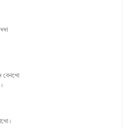
এদদা
দি বেনখো
ে।
জোখো।