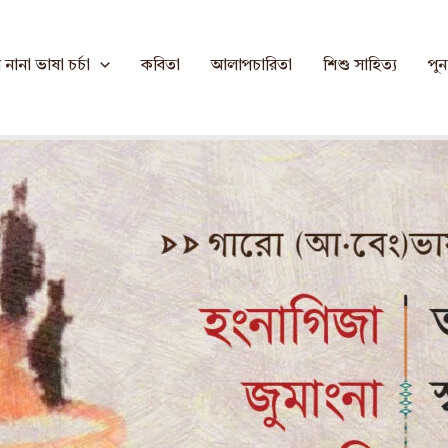
প্রণব নকরেক
নানা ভাষা চর্চা
কবিতা
আলাপচারিতা
শিশু সাহিত্য
পুনর