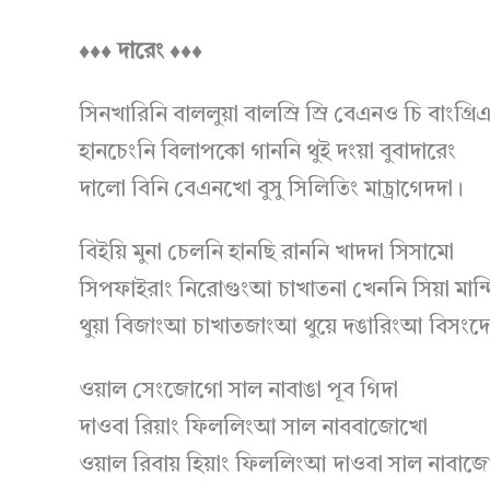
♦♦♦ দারেং ♦♦♦
সিনখারিনি বাললুয়া বালস্রি স্রি বেএনও চি বাংগ্রি
হানচেংনি বিলাপকো গাননি থুই দংয়া বুবাদারেং
দালো বিনি বেএনখো বুসু সিলিতিং মাচ্রাগেদদা।
বিইয়ি মুনা চেলনি হানছি রাননি খাদদা সিসামো
সিপফাইরাং নিরোগুংআ চাখাতনা খেননি সিয়া মান্
থুয়া বিজাংআ চাখাতজাংআ থুয়ে দঙারিংআ বিসংদ
ওয়াল সেংজোগো সাল নাবাঙা পূব গিদা
দাওবা রিয়াং ফিললিংআ সাল নাববাজোখো
ওয়াল রিবায় হিয়াং ফিললিংআ দাওবা সাল নাবা