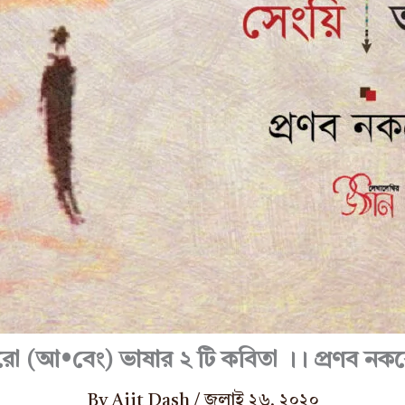
রো (আ•বেং) ভাষার ২ টি কবিতা ।। প্রণব নক
By
Ajit Dash
/
জুলাই ২৬, ২০২০