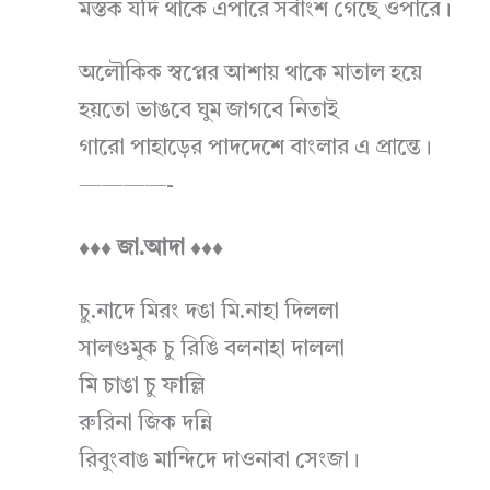
মস্তক যদি থাকে এপারে সর্বাংশ গেছে ওপারে।
অলৌকিক স্বপ্নের আশায় থাকে মাতাল হয়ে
হয়তো ভাঙবে ঘুম জাগবে নিতাই
গারো পাহাড়ের পাদদেশে বাংলার এ প্রান্তে।
————-
♦♦♦ জা.আদা ♦♦♦
চু.নাদে মিরং দঙা মি.নাহা দিললা
সালগুমুক চু রিঙি বলনাহা দাললা
মি চাঙা চু ফাল্লি
রুরিনা জিক দন্নি
রিবুংবাঙ মান্দিদে দাওনাবা সেংজা।