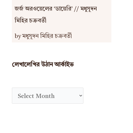
জর্জ অরওয়েলের ‘ডায়েরি’ // মধুসূদন
মিহির চক্রবর্তী
by মধুসূদন মিহির চক্রবর্তী
লেখালেখির উঠান আর্কাইভ
A
r
c
h