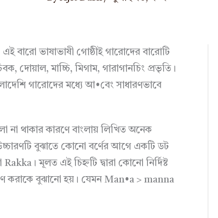
ছে। এই বারো ভাষাভাষী গোষ্ঠীই গারোদের বারোটি
 দোয়াল, মাচ্চি, মিগাম, গারাগানচিং প্রভৃতি।
াংলাদেশি গারোদের মধ্যে আ•বেং সাধারণভাবে
মালা না থাকার কারণে বাংলায় লিখিত অনেক
 উচ্চারণটি বুঝাতে কোনো বর্ণের আগে একটি ডট
 Rakka। মূলত এই চিহ্নটি দ্বারা কোনো নির্দিষ্ট
ারণ করাকে বুঝানো হয়। যেমন Man•a > manna