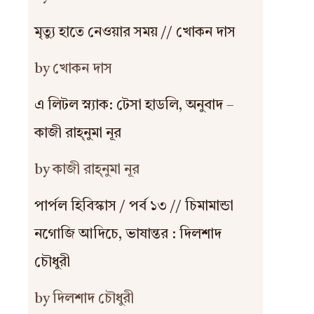
মৃত্যু হাতে নেওয়ার সময় // খোকন দাস
by খোকন দাস
এ লিটল স্ন্যাক: টেসা হাডলি, অনুবাদ –
কাজী রাহ্‌নুমা নূর
by কাজী রাহ্‌নুমা নূর
পার্পল হিবিস্কাস / পর্ব ১৩ // চিমামান্ডা
নগোজি আদিচে, ভাষান্তর : দিলশাদ
চৌধুরী
by দিলশাদ চৌধুরী