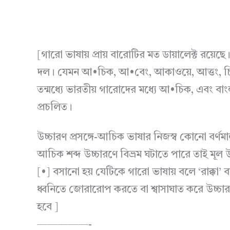
[গারো ভাষায় প্রায় বারোটির মত ডায়ালেক্ট রয়ে
দল। যেমন আ•চিক, আ•বেং, আকাওয়ে, আত্তং, চিবক,
তন্মধ্যে ভারতীয় গারোদের মধ্যে আ•চিক, এবং ব
প্রচলিত।
উচ্চারণ প্রসঙ্গে-আচিক ভাষার নিজস্ব কোনো বর্ণ
আচিক শব্দ উচ্চারণে বিভ্রম ঘটাতে পারে তাই মূল
[•] বসানো হয় যেটিকে গারো ভাষায় বলে ‘রাক্কা’ বা
ধ্বনিতে জোরারোপ করতে বা শ্বাসাঘাত করে উচ্চ
হবে ]
—————-