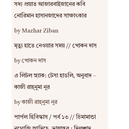
সদ্য প্রয়াত আজারবাইজানের কবি
নোরিমান হাসানজাদের সাক্ষাৎকার
by Mazhar Ziban
মৃত্যু হাতে নেওয়ার সময় // খোকন দাস
by খোকন দাস
এ লিটল স্ন্যাক: টেসা হাডলি, অনুবাদ –
কাজী রাহ্‌নুমা নূর
by কাজী রাহ্‌নুমা নূর
পার্পল হিবিস্কাস / পর্ব ১৩ // চিমামান্ডা