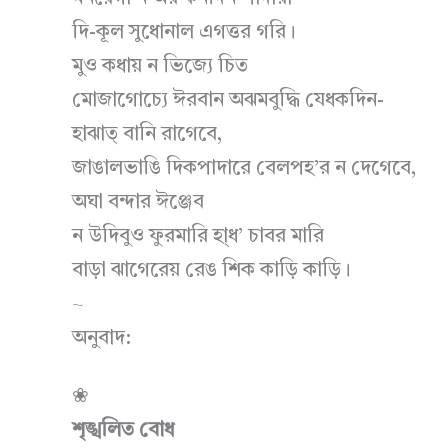
দি-কূল সুধোনাল এগত্তর গরি।
মুও কধায় ন ভিজ্যে চিত
মোজাগোচ্যে ঈরবান অঝমবুদ্ধি যেধকদিন-
হাঝাত্ বানি রাগেবে,
জাঙালভাঙি দিকপাদারে বেলপহ’র ন দেগেবে,
অঘা বন্দার ঈঞ্জেব
ন উদিবুও ফুরমারি হা্ধ’ চাবর মারি
বাড়া ঝাগেরেয় রেঙ শিক কাড়ি কাড়ি।
~
অনুবাদ:
❀
শৃঙ্খলিত বোধ