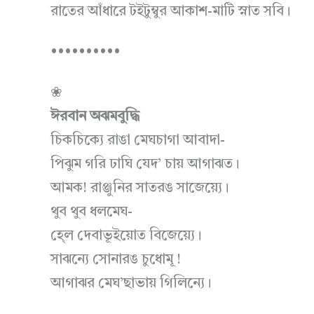
রাতের আঁধারে টইটুম্বুর আকাশ-মাটি স্নাত সবি।
••••••••••
❀
ঈরবান অঝমবুদ্ধি
চিকচিক্যে রাঙা মেঘচাগা আবাদা-
পিঝুম গরি ঢাঘি যেদ’ চায় আগাঝত।
আমক! রাঞ্জুনির সাতরঙ সাজেয়্যে।
থুব থুব ধলমেঘ-
হে্ল দেবাভূইয়োত বিজেয়্যে।
সাঝন্যে সোনারঙ চুধোমূ !
আগাঝর মেঘ’ছাভায় গিলিন্যে।