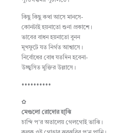
পুঁতিগন্ধময় পুঁটলিতে।
কিছু কিছু কথা আসে মানসে-
কোনটাই হয়নাতো শুনা প্রকাশে।
ভাবের বাধন হয়নাতো বুনন
মূখফুটে যত নির্গত আশ্বাসে।
নির্বোধের বোধ যতদিন হবেনা-
উচ্ছ্বসিত মুক্তির উল্লাসে।
••••••••••
✿
মেগুলো রোদোর হা্ঝি
চান্দি প’র অতালেয় গেলগোই ভাঝি।
কুলুক ওই গোঙার ঝরঝরির প’ন পানি।