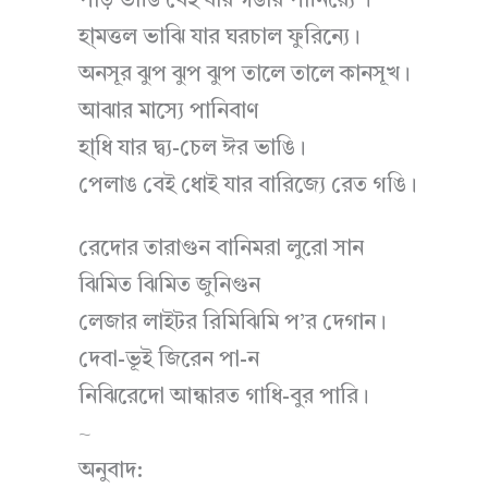
পাড় ভাঙি বেই যার গঙার পানিয়্যে ।
হা্মত্তল ভাঝি যার ঘরচাল ফুরিন্যে।
অনসূর ঝুপ ঝুপ ঝুপ তালে তালে কানসূখ।
আঝার মাস্যে পানিবাণ
হা্ধি যার দ্ব্য-চেল ঈর ভাঙি।
পেলাঙ বেই ধোই যার বারিজ্যে রেত গঙি।
রেদোর তারাগুন বানিমরা লুরো সান
ঝিমিত ঝিমিত জুনিগুন
লেজার লাইটর রিমিঝিমি প’র দেগান।
দেবা-ভূই জিরেন পা-ন
নিঝিরেদো আন্ধারত গাধি-বুর পারি।
~
অনুবাদ: