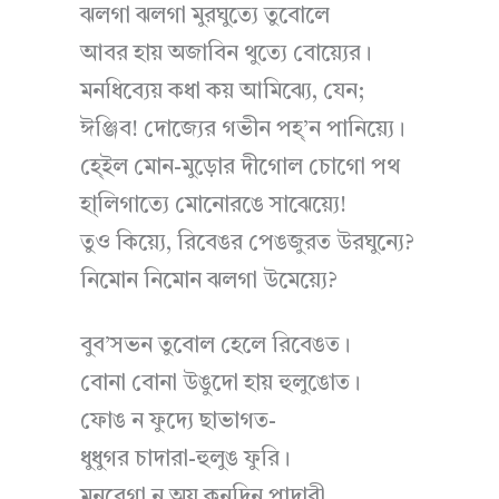
ঝলগা ঝলগা মুরঘুত্যে তুবোলে
আবর হায় অজাবিন থুত্যে বোয়্যের।
মনধিব্যেয় কধা কয় আমিঝ্যে, যেন;
ঈঞ্জিব! দোজ্যের গভীন পহ্’ন পানিয়্যে।
হে্ইল মোন-মুড়োর দীগোল চোগো পথ
হা্লিগাত্যে মোনোরঙে সাঝেয়্যে!
তুও কিয়্যে, রিবেঙর পেঙজুরত উরঘুন্যে?
নিমোন নিমোন ঝলগা উমেয়্যে?
বুব’সভন তুবোল হেলে রিবেঙত।
বোনা বোনা উঙুদো হায় হুলুঙোত।
ফোঙ ন ফুদ্যে ছাভাগত-
ধুধুগর চাদারা-হুলুঙ ফুরি।
মনরেগা ন অয় কনদিন পাদারী