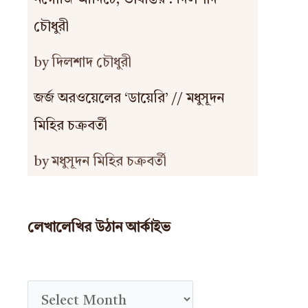
নগোজি আদিচে, ভাষান্তর : দিলশাদ
চৌধুরী
by দিলশাদ চৌধুরী
জর্জ অরওয়েলের ‘ডায়েরি’ // মধুসূদন
মিহির চক্রবর্তী
by মধুসূদন মিহির চক্রবর্তী
লেখালেখির উঠান আর্কাইভ
A