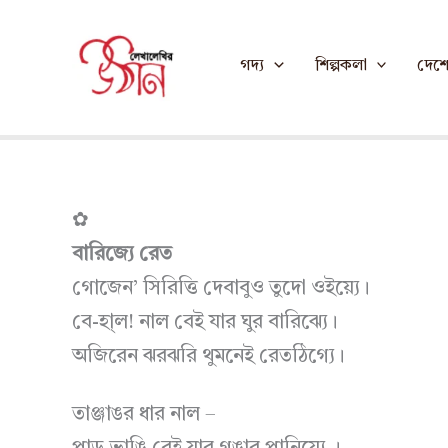
Skip
Home
»
একগুচ্ছ চাকমা কবিতা ।। ভদ্রসেন চাকম
to
গদ্য
শিল্পকলা
দেশে 
content
✿
বারিজ্যে রেত
গোজেন’ সিরিত্তি দেবাবুও তুদো ওইয়্যে।
বে-হা্ল! নাল বেই যার ঘুর বারিঝ্যে।
অজিরেন ঝরঝরি থুমনেই রেতঠিগ্যে।
তাঞ্জাঙর ধার নাল –