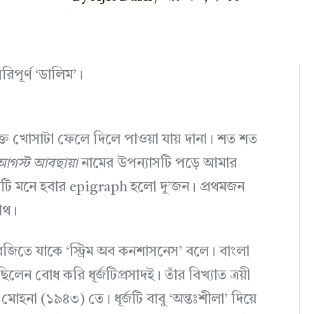
িপূর্ণ ‘ডালিম’।
 খোসাটা ফেলে দিলে পাওয়া যায় দানা। শত শত
আগস্ট আবছায়া
নামের উপন্যাসটি পড়ে আমার
টি মনে হবার epigraph হলো দু’জন। প্রথমজন
নাথ।
েজিতে যাকে ‘স্ট্রিম অব কনশাসনেস’ বলে। বাংলা
েছিলেন বোধ করি ধূর্জটিপ্রসাদই। তাঁর বিখ্যাত ত্রয়ী
হনা (১৯৪৩) তে। ধূর্জটি বাবু ‘অন্তঃশীলা’ দিয়ে