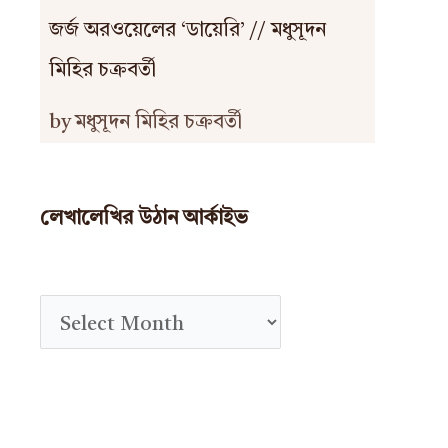
জর্জ অরওয়েলের ‘ডায়েরি’ // মধুসূদন
মিহির চক্রবর্তী
by মধুসূদন মিহির চক্রবর্তী
লেখালেখির উঠান আর্কাইভ
A
r
c
h