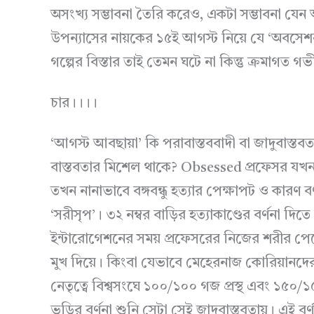
অসংখ্য সম্ভাবনা তৈরি করেও, একটা সম্ভাবনা যে
উপন্যাসের নায়কের ১৫ই আগস্ট নিয়ে যে ‘অবসে
গল্পের বিস্তার তাই তেমন ঘটে না কিন্তু ক্রমাগত গভ
চার।।।।
‘আগস্ট আবছায়া’ কি পরাবাস্তববাদী বা জাদুবাস্তবত
বাস্তবতার মিশেল থাকে? Obsessed প্রফেসর যখন অস্ত্
তখন নানাভাবে বঙ্গবন্ধু হত্যার পেক্ষাপট ও কারণ বর
‘সরীসৃপ’। ৩২ নম্বর বাড়ির হত্যাকাণ্ডের বর্ণনা দিতে
ইন্টারোগেশনের সময় প্রফেসরের নিজের শরীর পেটে
মুখ দিয়ে। কিংবা যেভাবে মেহেরনাজ কোরিয়ানদের
নেতৃত্বে বিশ্বসংঘে ১০০/১০০ গজ প্রস্থ এবং ১৫০/১৫০
ভূড়ির বর্ণনা শুনি সেটা সেই জাদুবাস্তবতায়। এই 