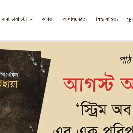
মান
নানা ভাষা চর্চা
কবিতা
আলাপচারিতা
শিশু সাহিত্য
পুনর