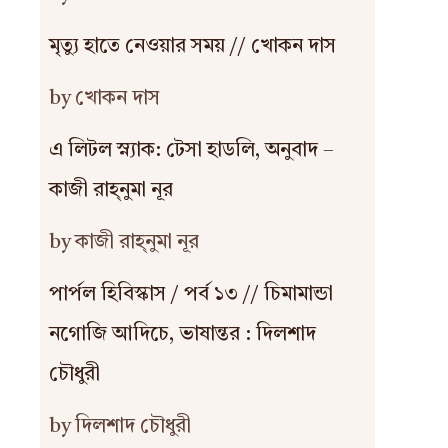
মৃত্যু হাতে নেওয়ার সময় // খোকন দাস
by খোকন দাস
এ লিটল স্ন্যাক: টেসা হাডলি, অনুবাদ –
কাজী রাহ্‌নুমা নূর
by কাজী রাহ্‌নুমা নূর
পার্পল হিবিস্কাস / পর্ব ১৩ // চিমামান্ডা
নগোজি আদিচে, ভাষান্তর : দিলশাদ
চৌধুরী
by দিলশাদ চৌধুরী