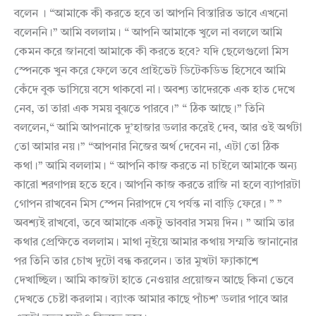
বলেন । “আমাকে কী করতে হবে তা আপনি বিস্তারিত ভাবে এখনো
বলেননি।” আমি বললাম। “ আপনি আমাকে খুলে না বললে আমি
কেমন করে জানবো আমাকে কী করতে হবে? যদি ছেলেগুলো মিস
স্পেনকে খুন করে ফেলে তবে প্রাইভেট ডিটেকডিভ হিসেবে আমি
কেঁদে বুক ভাসিয়ে বসে থাকবো না। অবশ্য তাদেরকে এক হাত দেখে
নেব, তা তারা এক সময় বুঝতে পারবে।” “ ঠিক আছে।” তিনি
বললেন,“ আমি আপনাকে দু’হাজার ডলার করেই দেব, আর ওই অর্থটা
তো আমার নয়।” “আপনার নিজের অর্থ দেবেন না, এটা তো ঠিক
কথা।” আমি বললাম। “ আপনি কাজ করতে না চাইলে আমাকে অন্য
কারো শরণাপন্ন হতে হবে। আপনি কাজ করতে রাজি না হলে ব্যাপারটা
গোপন রাখবেন মিস স্পেন নিরাপদে যে পর্যন্ত না বাড়ি ফেরে। ” ”
অবশ্যই রাখবো, তবে আমাকে একটু ভাববার সময় দিন। ” আমি তার
কথার প্রেক্ষিতে বললাম। মাথা নুইয়ে আমার কথায় সম্মতি জানানোর
পর তিনি তার চোখ দুটো বন্ধ করলেন। তার মুখটা ফ্যাকাশে
দেখাচ্ছিল। আমি কাজটা হাতে নেওয়ার প্রয়োজন আছে কিনা ভেবে
দেখতে চেষ্টা করলাম। ব্যাংক আমার কাছে পাঁচশ’ ডলার পাবে আর