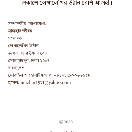
প্রকাশে লেখালেখির উঠান বেশি আগ্রহী।
সম্পাদকীয় যোগাযোগ:
মাজহার জীবন
সম্পাদক,
লেখালেখির উঠান
৬/৫এ, স্যার সৈয়দ রোড
মোহাম্মদপুর, ঢাকা ১২০৭
বাংলাদেশ
মোবাইল ও হোয়াটসঅ্যাপ: +৮৮০১৭১৩৩৬৬১৫৮
ইমেল: mazhar1971@yahoo.com
© 2026