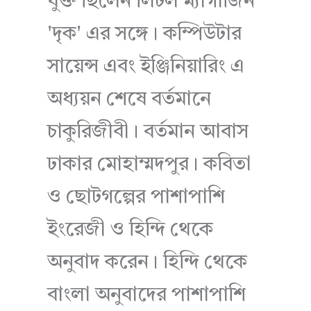
যুক্ত ছিলেন লিটল ম্যাগাজিন
'দৃক' এর সঙ্গে। কম্পিউটার
সায়েন্স এবং ইঞ্জিনিয়ারিং এ
অধ্যয়ন শেষে বর্তমানে
চাকুরিজীবী। বর্তমান আবাস
ঢাকার মোহাম্মদপুর। কবিতা
ও ছোটগল্পের পাশাপাশি
ইংরেজী ও হিন্দি থেকে
অনুবাদ করেন। হিন্দি থেকে
বাংলা অনুবাদের পাশাপাশি