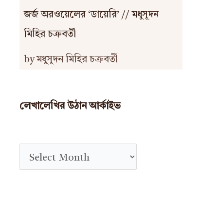
জর্জ অরওয়েলের ‘ডায়েরি’ // মধুসূদন
মিহির চক্রবর্তী
by মধুসূদন মিহির চক্রবর্তী
লেখালেখির উঠান আর্কাইভ
A
r
c
h