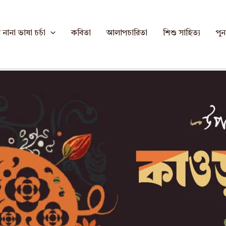
নানা ভাষা চর্চা
কবিতা
আলাপচারিতা
শিশু সাহিত্য
পুনর