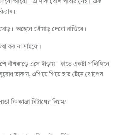
এগোবো আরো। এদিকি বেশি খাবার নেই। এক
কিরাম।
োড়। অহেনে খোঁয়াড় দেবো রাত্তিরে।
থা কয় না সাইয়ো।
পাশে বাঁশঝাড়ে এসে দাঁড়ায়। হাতে একটা পলিথিনে
সুবোধ তাকায়, এগিয়ে গিয়ে হাত টেনে ঝোপের
াডা কি কাব্রা বিটাগের নিয়ম?