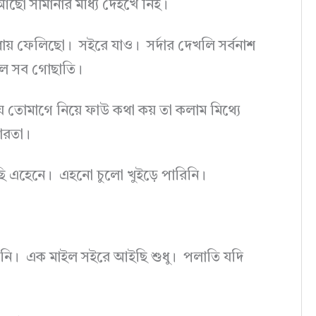
ছো সীমানার মধ্যি দেইখে নিই।
ধায় ফেলিছো। সইরে যাও। সর্দার দেখলি সর্বনাশ
 কল সব গোছাতি।
 তোমাগে নিয়ে ফাউ কথা কয় তা কলাম মিথ্যে
পারতা।
ি এহেনে। এহনো চুলো খুইড়ে পারিনি।
 নি। এক মাইল সইরে আইছি শুধু। পলাতি যদি