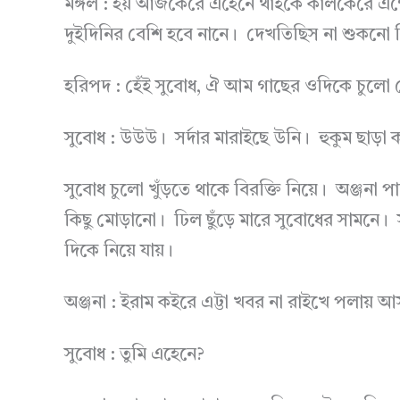
মঙ্গল : হয় আজকেরে এহেনে থাইকে কালকেরে 
দুইদিনির বেশি হবে নানে। দেখতিছিস না শুকনো 
হরিপদ : হেঁই সুবোধ, ঐ আম গাছের ওদিকে চুলো খ
সুবোধ : উউউ। সর্দার মারাইছে উনি। হুকুম ছাড়া ক
সুবোধ চুলো খুঁড়তে থাকে বিরক্তি নিয়ে। অঞ্জনা 
কিছু মোড়ানো। ঢিল ছুঁড়ে মারে সুবোধের সামনে। 
দিকে নিয়ে যায়।
অঞ্জনা : ইরাম কইরে এট্টা খবর না রাইখে পলায় আস
সুবোধ : তুমি এহেনে?