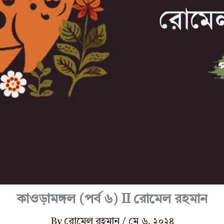
কাওড়ামঙ্গল (পর্ব ৬) II রোমেল রহমান
By
রোমেল রহমান
/
মে ৬, ২০২৪