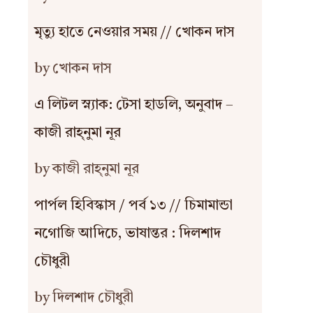
মৃত্যু হাতে নেওয়ার সময় // খোকন দাস
by খোকন দাস
এ লিটল স্ন্যাক: টেসা হাডলি, অনুবাদ –
কাজী রাহ্‌নুমা নূর
by কাজী রাহ্‌নুমা নূর
পার্পল হিবিস্কাস / পর্ব ১৩ // চিমামান্ডা
নগোজি আদিচে, ভাষান্তর : দিলশাদ
চৌধুরী
by দিলশাদ চৌধুরী