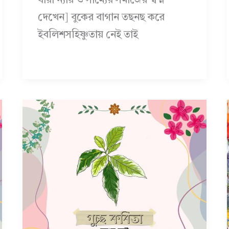
যাঁরা ন্যায় ও সাম্যের সমাজের স্বপ্ন
দেখেন] বুকের বাগান তছনছ করে
ইবলিশসহিষ্ণুতায় নেই তাই