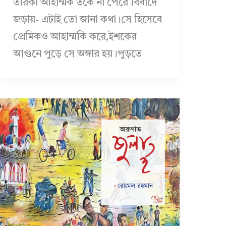
তরিকা আহাম্মক তর্কে না পেরে বিবাদে
জড়ায়- এটাই তো জানা কথা।সে হিসেবে
প্রেমিকও আহাম্মকি করে,ইশকের
আগুনে পুড়ে সে অঙ্গার হয়।পুড়তে