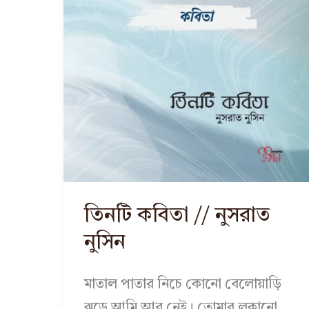
তিনটি কবিতা // নুসরাত
নুসিন
মাতাল পাতার নিচে কোনো বেলোয়াড়ি
ঝড়ে আমি আর নেই। তোমার লুকানো