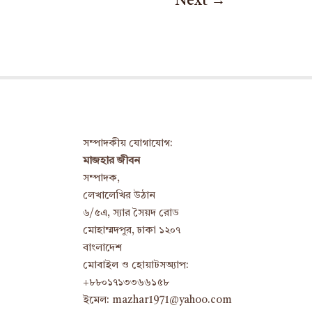
Next
→
সম্পাদকীয় যোগাযোগ:
মাজহার জীবন
সম্পাদক,
লেখালেখির উঠান
৬/৫এ, স্যার সৈয়দ রোড
মোহাম্মদপুর, ঢাকা ১২০৭
বাংলাদেশ
মোবাইল ও হোয়াটসঅ্যাপ:
+৮৮০১৭১৩৩৬৬১৫৮
ইমেল: mazhar1971@yahoo.com