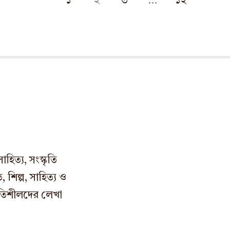
১
২
৩
…
১২
িত্য, সংস্কৃতি
 শিল্প, সাহিত্য ও
শ্রুতিশীলদের লেখা