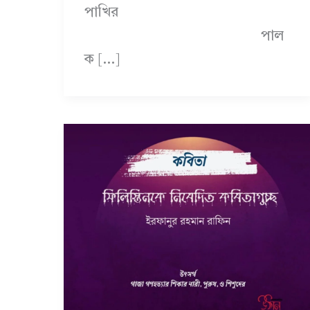
পাখির
পাল
ক […]