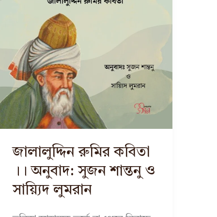
জালালুদ্দিন রুমির কবিতা
।। অনুবাদ: সুজন শান্তনু ও
সায়্যিদ লুমরান