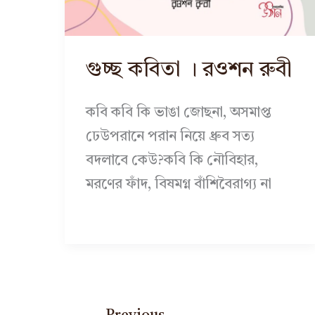
গুচ্ছ কবিতা । রওশন রুবী
কবি কবি কি ভাঙা জোছনা, অসমাপ্ত
ঢেউপরানে পরান নিয়ে ধ্রুব সত্য
বদলাবে কেউ?কবি কি নৌবিহার,
মরণের ফাঁদ, বিষমগ্ন বাঁশিবৈরাগ্য না