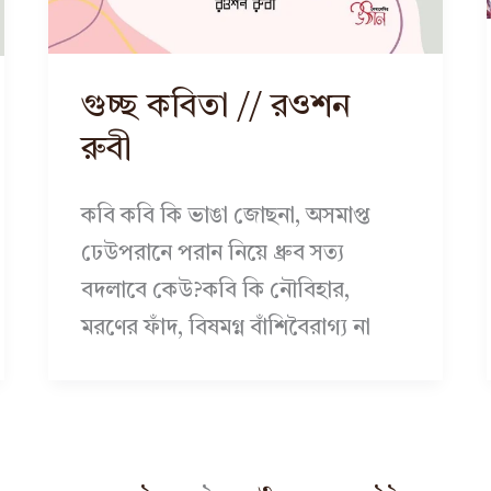
গুচ্ছ কবিতা // রওশন
রুবী
কবি কবি কি ভাঙা জোছনা, অসমাপ্ত
ঢেউপরানে পরান নিয়ে ধ্রুব সত্য
বদলাবে কেউ?কবি কি নৌবিহার,
মরণের ফাঁদ, বিষমগ্ন বাঁশিবৈরাগ্য না