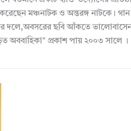
েছেন মঞ্চনাটক ও অন্তরঙ্গ নাটকে। গান
ন্ডের দলে,অবসরের ছবি আঁকতে ভালোবাসে
়িত অববাহিকা" প্রকাশ পায় ২০০৩ সালে ।