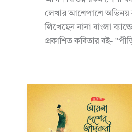
লেখার আশেপাশে অভিনয় কর
লিখেছেন নানা বাংলা ব্যা
প্রকাশিত কবিতার বই- "পীড