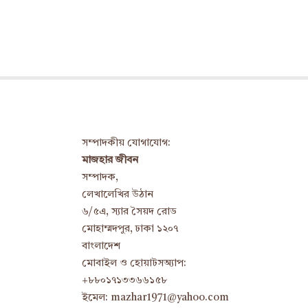
সম্পাদকীয় যোগাযোগ:
মাজহার জীবন
সম্পাদক,
লেখালেখির উঠান
৬/৫এ, স্যার সৈয়দ রোড
মোহাম্মদপুর, ঢাকা ১২০৭
বাংলাদেশ
মোবাইল ও হোয়াটসঅ্যাপ:
+৮৮০১৭১৩৩৬৬১৫৮
ইমেল: mazhar1971@yahoo.com