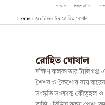
Skip
গদ্য
শিল্পকলা
দেশে 
to
Home
»
Archives for রোহিত ঘোষাল
content
রোহিত ঘোষাল
দক্ষিণ কলকাতার টালিগঞ্জ
শৈশব ও কৈশোর ব্যয় করেন
সংস্কৃতি সংক্রান্ত কৌতূহল ও
অব্দি। বিভিন্ন রকম পেশা বদ