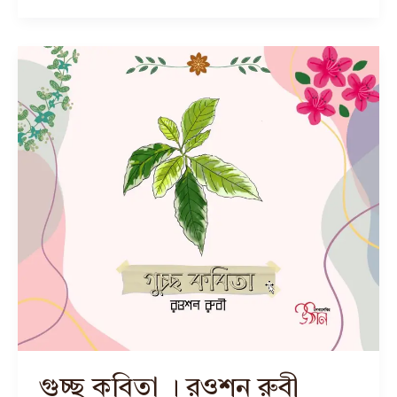
গুচ্ছ কবিতা । রওশন রুবী