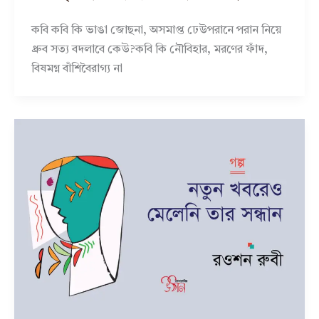
কবি কবি কি ভাঙা জোছনা, অসমাপ্ত ঢেউপরানে পরান নিয়ে
ধ্রুব সত্য বদলাবে কেউ?কবি কি নৌবিহার, মরণের ফাঁদ,
বিষমগ্ন বাঁশিবৈরাগ্য না