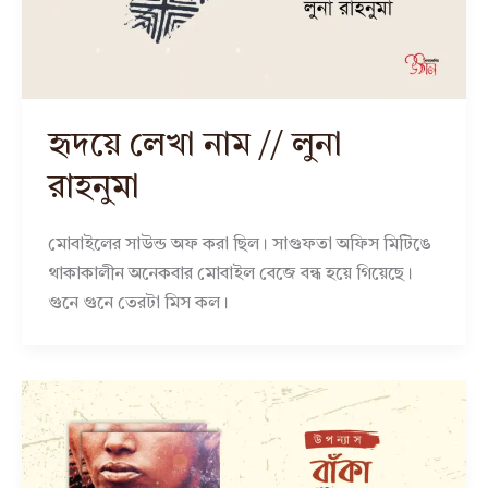
হৃদয়ে লেখা নাম // লুনা
রাহনুমা
মোবাইলের সাউন্ড অফ করা ছিল। সাগুফতা অফিস মিটিঙে
থাকাকালীন অনেকবার মোবাইল বেজে বন্ধ হয়ে গিয়েছে।
গুনে গুনে তেরটা মিস কল।