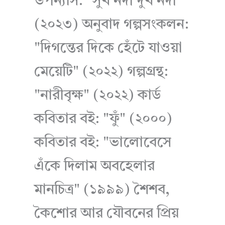
উপন্যাস: "সুখ নদী দুখ নদী"
(২০২৩) অনুবাদ গল্পসংকলন:
"দিগন্তের দিকে হেঁটে যাওয়া
মেয়েটি" (২০২২) গল্পগ্রন্থ:
"নারীবৃক্ষ" (২০২২) কার্ড
কবিতার বই: "ফুঁ" (২০০০)
কবিতার বই: "ভালোবেসে
এঁকে দিলাম অবহেলার
মানচিত্র" (১৯৯৯) শৈশব,
কৈশোর আর যৌবনের প্রিয়