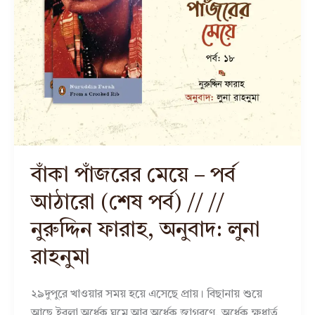
বাঁকা পাঁজরের মেয়ে – পর্ব
আঠারো (শেষ পর্ব) // //
নুরুদ্দিন ফারাহ, অনুবাদ: লুনা
রাহনুমা
২৯দুপুরে খাওয়ার সময় হয়ে এসেছে প্রায়। বিছানায় শুয়ে
আছে ইবলা অর্ধেক ঘুমে আর অর্ধেক জাগরণে, অর্ধেক ক্ষুধার্ত