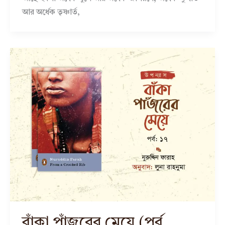
আর অর্ধেক তৃষ্ণার্ত,
বাঁকা পাঁজরের মেয়ে (পর্ব