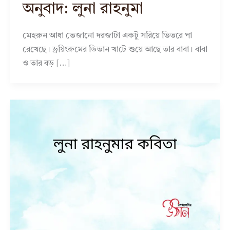
অনুবাদ: লুনা রাহনুমা
মেহরুন আধা ভেজানো দরজাটা একটু সরিয়ে ভিতরে পা
রেখেছে। ড্রয়িংরুমের ডিভান খাটে শুয়ে আছে তার বাবা। বাবা
ও তার বড় […]