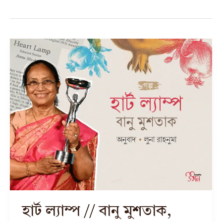
হার্ট ল্যাম্প // বানু মুশতাক,