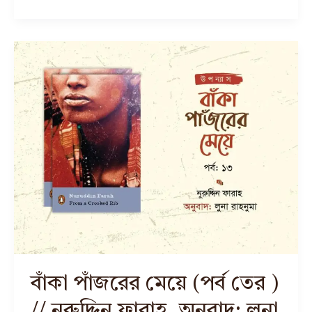
বাঁকা পাঁজরের মেয়ে (পর্ব তের )
// নুরুদ্দিন ফারাহ, অনুবাদ: লুনা