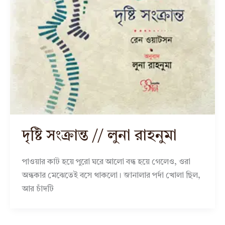
দৃষ্টি সংক্রান্ত // লুনা রাহনুমা
পাওয়ার কাট হয়ে পুরো ঘরে আলো বন্ধ হয়ে গেলেও, ওরা
অন্ধকার মেঝেতেই বসে থাকলো। জানালার পর্দা খোলা ছিল,
আর চাঁদটি