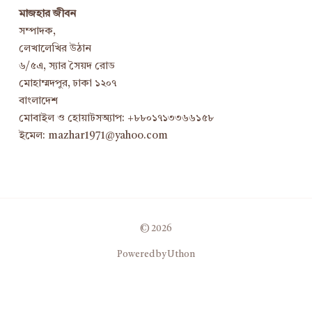
মাজহার জীবন
সম্পাদক,
লেখালেখির উঠান
৬/৫এ, স্যার সৈয়দ রোড
মোহাম্মদপুর, ঢাকা ১২০৭
বাংলাদেশ
মোবাইল ও হোয়াটসঅ্যাপ: +৮৮০১৭১৩৩৬৬১৫৮
ইমেল: mazhar1971@yahoo.com
© 2026
Powered by Uthon